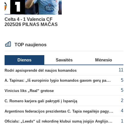
Celta 4 - 1 Valencia CF
2025/26 PILNAS MAČAS
TOP naujienos
Dienos
Savaitės
Mėnesio
11
Rodri apsisprendė dėl naujos komandos
5
A. Tapinas: „Iš europinio lygio komandos gavom gerų pamokų“
5
Vinicius liks „Real“ gretose
2
C. Romero karjera gali pakrypti į Ispaniją
4
Argentinos federacijos prezidentas C. Tapia negailėjo pagyrų G. Infantino
1
Oficialu: „Leeds“ už rekordinę klubui sumą įsigijo Anglijos rinktinės vartininką