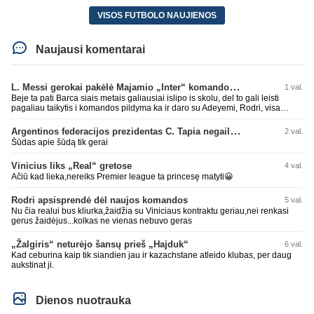
VISOS FUTBOLO NAUJIENOS
Naujausi komentarai
L. Messi gerokai pakėlė Majamio „Inter“ komandos vertę
1 val.
Beje ta pati Barca siais metais galiausiai islipo is skolu, del to gali leisti
pagaliau taikytis i komandos pildyma ka ir daro su Adeyemi, Rodri, visa
Julian Alvarez saga.
Argentinos federacijos prezidentas C. Tapia negailėjo pagyrų G. Infantino
2 val.
Šūdas apie šūdą tik gerai
Vinicius liks „Real“ gretose
4 val.
Ačiū kad lieka,nereiks Premier league ta princesę matyti😀
Rodri apsisprendė dėl naujos komandos
5 val.
Nu čia realui bus kliurka,žaidžia su Viniciaus kontraktu geriau,nei renkasi
gerus žaidėjus...kolkas ne vienas nebuvo geras
„Žalgiris“ neturėjo šansų prieš „Hajduk“
6 val.
Kad ceburina kaip tik siandien jau ir kazachstane atleido klubas, per daug
aukstinat ji.
Dienos nuotrauka