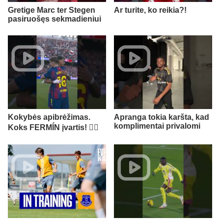
Gretige Marc ter Stegen
Ar turite, ko reikia?!
pasiruošęs sekmadieniui
Kokybės apibrėžimas.
Apranga tokia karšta, kad
komplimentai privalomi
Koks FERMÍN įvartis! 😮‍💨