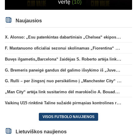
vertę
(10)
Naujausios
X. Alonso: „Esu patenkintas dabartiniais „Chelsea“ ekipos vartininkais“
F. Mastanuono oficialiai sezonui skolinamas „Fiorentina“ ekipai
Buvęs ilgametis„Barcelona“ žaidėjas S. Roberto artėja link persikėlimo į MLS
G. Bremeris paneigė gandus dėl galimo išvykimo iš „Juventus“ klubo
G. Rulli – per žingsnį nuo persikėlimo į „Manchester City“ klubą
„Man City“ artėja link susitarimo dėl marokiečio A. Bouaddi persikėlimo
Vaikinų U15 rinktinė Taline sužaidė pirmąsias kontrolines rungtynes
VISOS FUTBOLO NAUJIENOS
Lietuviškos naujienos