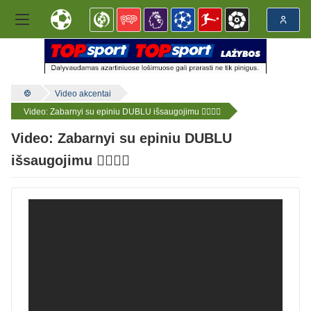
Video akcentai
Video: Zabarnyi su epiniu DUBLU išsaugojimu 😮‍💨🇺🇦
Video: Zabarnyi su epiniu DUBLU
išsaugojimu 😮‍💨🇺🇦