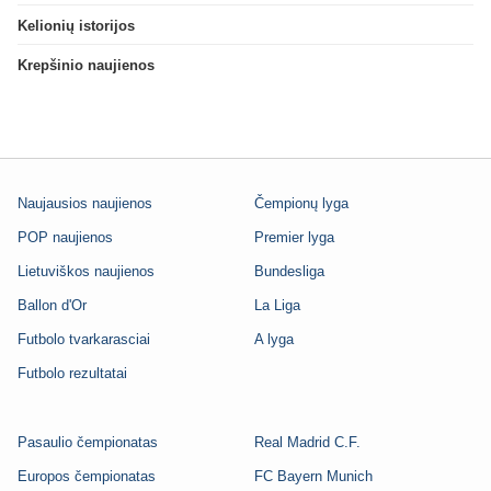
Kelionių istorijos
Krepšinio naujienos
Naujausios naujienos
Čempionų lyga
POP naujienos
Premier lyga
Lietuviškos naujienos
Bundesliga
Ballon d'Or
La Liga
Futbolo tvarkarasciai
A lyga
Futbolo rezultatai
Pasaulio čempionatas
Real Madrid C.F.
Europos čempionatas
FC Bayern Munich