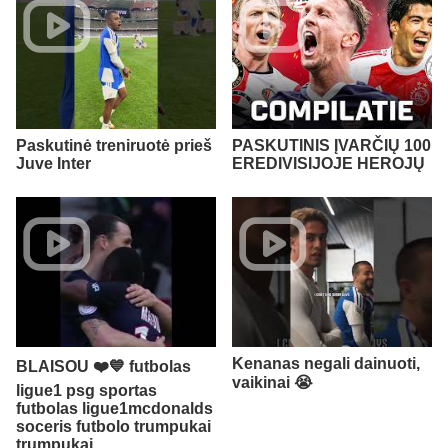
Paskutinė treniruotė prieš
PASKUTINIS ĮVARČIŲ 100
Juve Inter
EREDIVISIJOJE HEROJŲ
Kenanas negali dainuoti,
BLAISOU ❤️💙 futbolas
vaikinai 😭​
ligue1 psg sportas
futbolas ligue1mcdonalds
soceris futbolo trumpukai
trumpukai