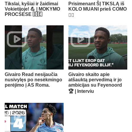
Tikslai, kyšiai ir žaidimai
Prisimenant ŠĮ TIKSLĄ iš
Vokietijoje! 💪 | MOKYMO
KOLO MUANI prieš COMO
PROCSESE 🇩🇪
😮‍💨​
Givairo Read nesijaučia
Givairo skaito apie
nusivylęs po nesėkmingo
atšauktą pervedimą ir jo
perėjimo į AS Roma.
ambicijas su Feyenoord
🏆 | Interviu