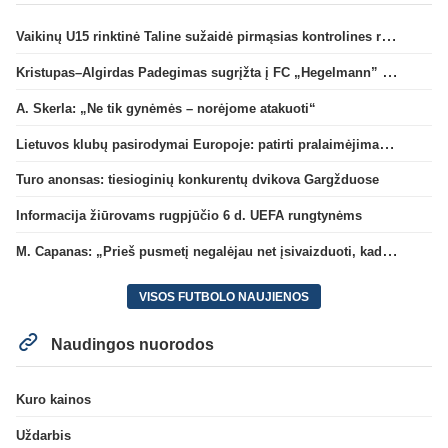
Vaikinų U15 rinktinė Taline sužaidė pirmąsias kontrolines rungtynes
Kristupas–Algirdas Padegimas sugrįžta į FC „Hegelmann” B sudėtį
A. Skerla: „Ne tik gynėmės – norėjome atakuoti“
Lietuvos klubų pasirodymai Europoje: patirti pralaimėjimai Kroatijos atstovams
Turo anonsas: tiesioginių konkurentų dvikova Gargžduose
Informacija žiūrovams rugpjūčio 6 d. UEFA rungtynėms
M. Capanas: „Prieš pusmetį negalėjau net įsivaizduoti, kad žaisime prieš „Hajduk“
VISOS FUTBOLO NAUJIENOS
Naudingos nuorodos
Kuro kainos
Uždarbis