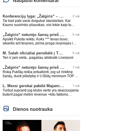
Naujausi komentarai
Konferencijų lyga: „Žalgiris“ – „Hajduk“ (rungtynės tiesiogiai)
2 val.
Tai kad pats varai dvigubai standartais. Kai
Kauno susirinko pliauskas, visi tokie kaip tu
giedojo Spyris, Spyris, apie jokius Zagrebo
biudežetus net nekalbėjot. Dabar kai Spartakas
„Žalgiris“ neturėjo šansų prieš „Hajduk“
5 val.
gavo per rudają, tai jau pz BIUDŽETAS daug
Apsikti Puksta reiktu. Koks *** tevas buvo,
didesnis. Tfu ant tokių.
sikantis ant tevynes, pirma proga isvyniojes i
issvajotaja, toks ir sunus. .taip ir neismokes
lietuviskai...ir dar pasimaives pries ziurovus po
M. Salah oficialiai persikėlė į Turkijos ekipą „Trabzonspor“
5 val.
golo...aciu, ne...nebent vertybiu neturintis
Ten ir jam vieta...pagaliau atsikratė Liverpool
laurynas ikalbins
„Žalgiris“ neturėjo šansų prieš „Hajduk“
7 val.
Roką Pukštą reikia prikalbinti, jog už rinktinę
žaistų, duoti pilietybę ir t.t Būtų minimum TOP 2
žaidėjas rinktinėje. Jei jo karjeros kreivė ir toliau
taio judės, bus per vėlu po to, nes JAV ji
L. Messi gerokai pakėlė Majamio „Inter“ komandos vertę
7 val.
pasikvies žaisti.
Turbut supranti jog klubo verte yra skaiciuojama
butent pagal metini revenue +kitu faktoriu
koeficientai? I kitus faktorius ieina IR skola, IR
stadiono dydis, IR lygos populiarumas, IR dar
eile kitu dalyku. O tavo pamineta Barca kuo
Dienos nuotrauka
puikiausiai sugeneravo rekordini 1.1B revenue,
kas stipriai prisidejo prie milzinisko klubo vertes
suoli siemet. Be to, tie 200 pamineti cia yra
visiskai on-point, jeigu jau musu mylimas D.
prasneko apie klubo vertes kelima, arba CR