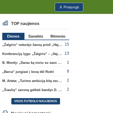
Prisijungti
TOP naujienos
Dienos
Savaitės
Mėnesio
15
„Žalgiris“ neturėjo šansų prieš „Hajduk“
13
Konferencijų lyga: „Žalgiris“ – „Hajduk“ (rungtynės tiesiogiai)
1
B. Mendy: „Darau ką noriu su savo pasaulio čempionato titulu“
9
„Barca“ jungiasi į kovą dėl Rodri
2
M. Arteta: „Turime ambiciją kitą sezoną kovoti dėl visų titulų“
2
„Šiaulių“ sezoną gelbėti bandys D. Lastauskas
VISOS FUTBOLO NAUJIENOS