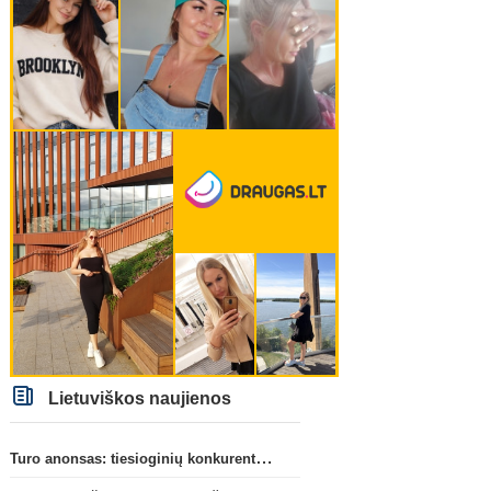
Lietuviškos naujienos
Turo anonsas: tiesioginių konkurentų dvikova Gargžduose