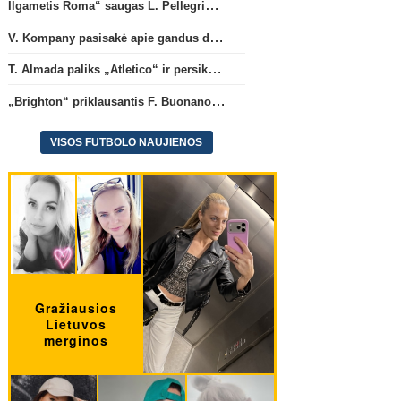
Ilgametis Roma“ saugas L. Pellegrini dar metams liks šiame klube
V. Kompany pasisakė apie gandus dėl M. Olise ateities „Bayern“ gretose
T. Almada paliks „Atletico“ ir persikels į legendinę Argentinos ekipą
„Brighton“ priklausantis F. Buonanotte karjerą pratęs Ispanijoje
VISOS FUTBOLO NAUJIENOS