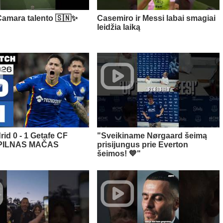
amara talento 🇸🇳✨
Casemiro ir Messi labai smagiai
leidžia laiką
rid 0 - 1 Getafe CF
"Sveikiname Nørgaard šeimą
 PILNAS MAČAS
prisijungus prie Everton
šeimos! 💙"