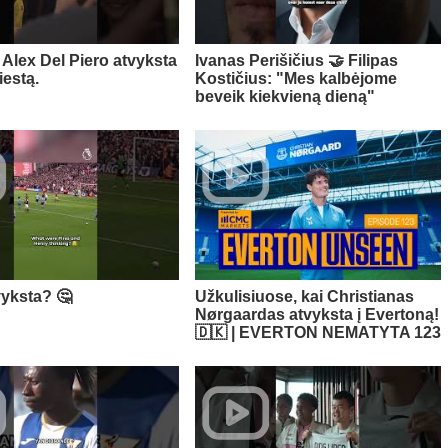
Alex Del Piero atvyksta
Ivanas Perišičius 🤝 Filipas
iestą.
Kostičius: "Mes kalbėjome
beveik kiekvieną dieną"
vyksta? 🤔
Užkulisiuose, kai Christianas
Nørgaardas atvyksta į Evertoną!
🇩🇰 | EVERTON NEMATYTA 123