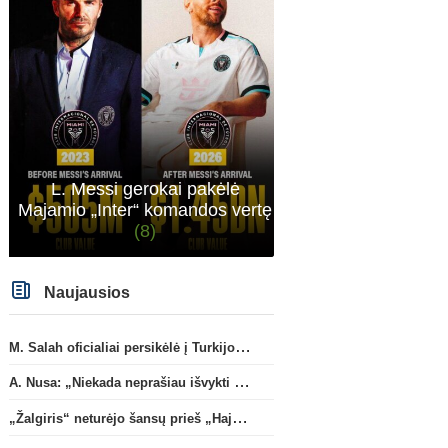
atveju - numusima.
L. Messi gerokai pakėlė
Majamio „Inter“ komandos vertę
(8)
Naujausios
M. Salah oficialiai persikėlė į Turkijos ekipą „Trabzonspor“
A. Nusa: „Niekada neprašiau išvykti iš „RB Leipzig“ klubo“
„Žalgiris“ neturėjo šansų prieš „Hajduk“