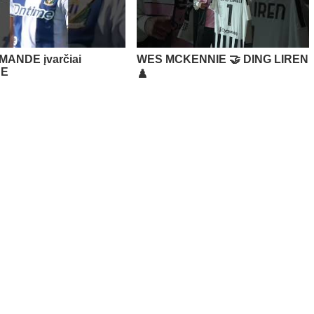
MANDE įvarčiai
WES MCKENNIE 🤝 DING LIREN
JE
♟️