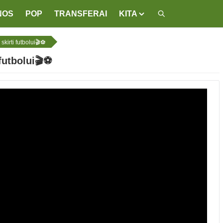
NOS
POP
TRANSFERAI
KITA
kirti futbolui🎬⚽️
futbolui🎬⚽️