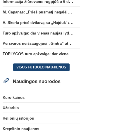
Informacija žiūrovams rugpjūčio 6 d. UEFA rungtynėms
M. Capanas: „Prieš pusmetį negalėjau net įsivaizduoti, kad žaisime prieš „Hajduk“
A. Skerla prieš dvikovą su „Hajduk“: „Tai kito kalibro komanda“
Turo apžvalga: dar vienas naujas lyderis
Persvaros neišsaugojusi „Gintra“ atrankos pusfinalyje nusileido Škotijos čempionėms
TOPLYGOS turo apžvalga: dar vienas naujas lyderis
VISOS FUTBOLO NAUJIENOS
Naudingos nuorodos
Kuro kainos
Uždarbis
Kelionių istorijos
Krepšinio naujienos