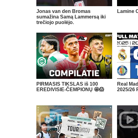
Jonas van den Bromas
Lamine C
sumažina Samą Lammersą iki
trečiojo puolėjo.
PIRMASIS TIKSLAS iš 100
Real Mad
EREDIVISIE-ČEMPIONŲ 🤩😱
2025/26