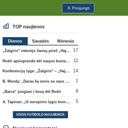
Prisijungti
TOP naujienos
Dienos
Savaitės
Mėnesio
17
„Žalgiris“ neturėjo šansų prieš „Hajduk“
11
Rodri apsisprendė dėl naujos komandos
14
Konferencijų lyga: „Žalgiris“ – „Hajduk“ (rungtynės tiesiogiai)
1
B. Mendy: „Darau ką noriu su savo pasaulio čempionato titulu“
9
„Barca“ jungiasi į kovą dėl Rodri
5
A. Tapinas: „Iš europinio lygio komandos gavom gerų pamokų“
VISOS FUTBOLO NAUJIENOS