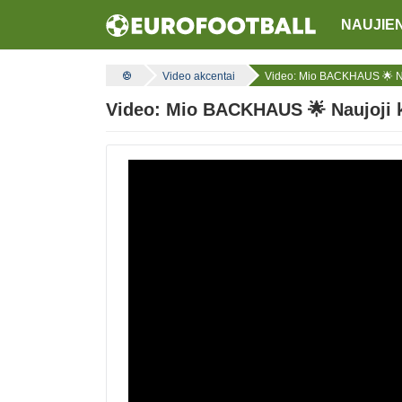
NAUJIE
Video akcentai
Video: Mio BACKHAUS 🌟 Nau
Video: Mio BACKHAUS 🌟 Naujoji k