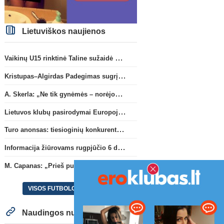
Lietuviškos naujienos
Vaikinų U15 rinktinė Taline sužaidė pirmąsias kontrolines rungtynes
Kristupas–Algirdas Padegimas sugrįžta į FC „Hegelmann” B sudėtį
A. Skerla: „Ne tik gynėmės – norėjome atakuoti“
Lietuvos klubų pasirodymai Europoje: patirti pralaimėjimai Kroatijos atstovams
Turo anonsas: tiesioginių konkurentų dvikova Gargžduose
Informacija žiūrovams rugpjūčio 6 d. UEFA rungtynėms
M. Capanas: „Prieš pusmetį negalėjau net įsivaizduoti, kad žaisime prieš „Hajduk“
VISOS FUTBOLO NAUJIENOS
Naudingos nuorodos