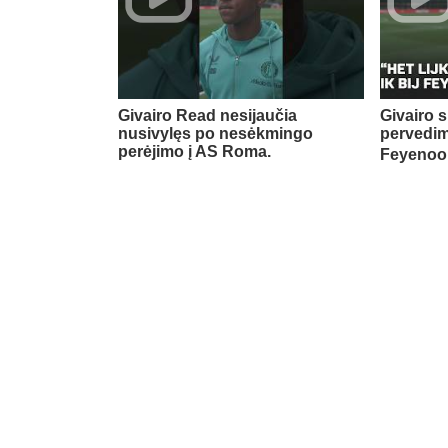
Givairo Read nesijaučia
Givairo s
nusivylęs po nesėkmingo
pervedim
perėjimo į AS Roma.
Feyenoor