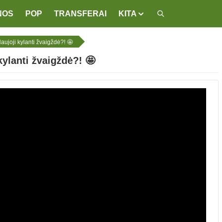
NOS
POP
TRANSFERAI
KITA
joji kylanti žvaigždė?! 🤩
ylanti žvaigždė?! 🤩