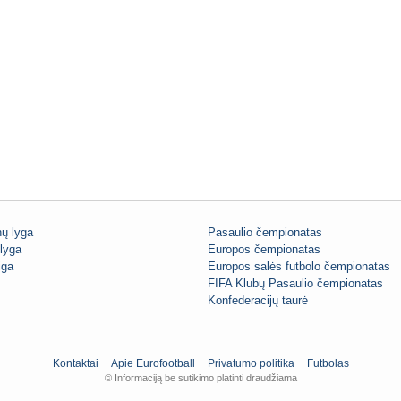
ų lyga
Pasaulio čempionatas
lyga
Europos čempionatas
iga
Europos salės futbolo čempionatas
FIFA Klubų Pasaulio čempionatas
Konfederacijų taurė
Kontaktai
Apie Eurofootball
Privatumo politika
Futbolas
© Informaciją be sutikimo platinti draudžiama