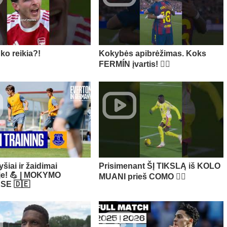
 ko reikia?!
Kokybės apibrėžimas. Koks
FERMÍN įvartis! 😮‍💨
yšiai ir žaidimai
Prisimenant ŠĮ TIKSLĄ iš KOLO
oje! 💪 | MOKYMO
MUANI prieš COMO 😮‍💨​
SE 🇩🇪