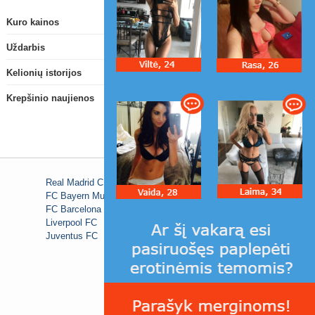
Kuro kainos
Uždarbis
Kelionių istorijos
Krepšinio naujienos
Real Madrid C.F.
FC Bayern Munich
FC Barcelona
Liverpool FC
Juventus FC