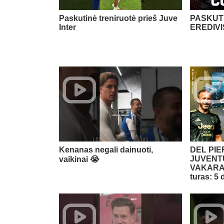
Paskutinė treniruotė prieš Juve
PASKUTI
Inter
EREDIVI
Kenanas negali dainuoti,
DEL PI
JUVENTU
vaikinai 😭​
VAKARAS
turas: 5 