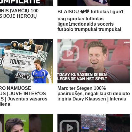
NIS ĮVARČIŲ 100
BLAISOU ❤️💙 futbolas ligue1
SIJOJE HEROJŲ
psg sportas futbolas
ligue1mcdonalds soceris
futbolo trumpukai trumpukai
ERO NAMUOSE
Marc ter Stegen 100%
S | JUVE-INTER'OS
pasiruošęs, negali laukti debiuto
 | Juventus vasaros
ir giria Davy Klaassen | Interviu
diena