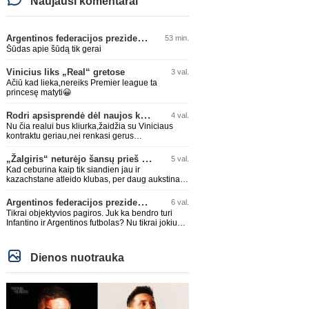
Naujausi komentarai
Argentinos federacijos prezidentas C. Tapia negailėjo pagyrų G. Infantino
53 min.
Šūdas apie šūdą tik gerai
Vinicius liks „Real“ gretose
3 val.
Ačiū kad lieka,nereiks Premier league ta
princesę matyti😀
Rodri apsisprendė dėl naujos komandos
4 val.
Nu čia realui bus kliurka,žaidžia su Viniciaus
kontraktu geriau,nei renkasi gerus
žaidėjus...kolkas ne vienas nebuvo geras
„Žalgiris“ neturėjo šansų prieš „Hajduk“
5 val.
Kad ceburina kaip tik siandien jau ir
kazachstane atleido klubas, per daug aukstinat
ji.
Argentinos federacijos prezidentas C. Tapia negailėjo pagyrų G. Infantino
6 val.
Tikrai objektyvios pagiros. Juk ka bendro turi
Infantino ir Argentinos futbolas? Nu tikrai jokiu
bendru reikaliuku :)))
Dienos nuotrauka