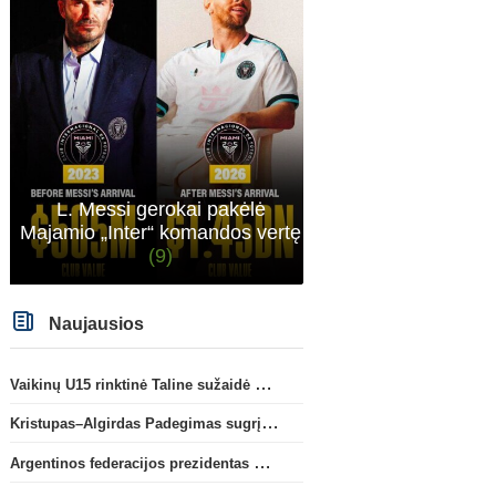
L. Messi gerokai pakėlė
Majamio „Inter“ komandos vertę
(9)
Naujausios
Vaikinų U15 rinktinė Taline sužaidė pirmąsias kontrolines rungtynes
Kristupas–Algirdas Padegimas sugrįžta į FC „Hegelmann” B sudėtį
Argentinos federacijos prezidentas C. Tapia negailėjo pagyrų G. Infantino