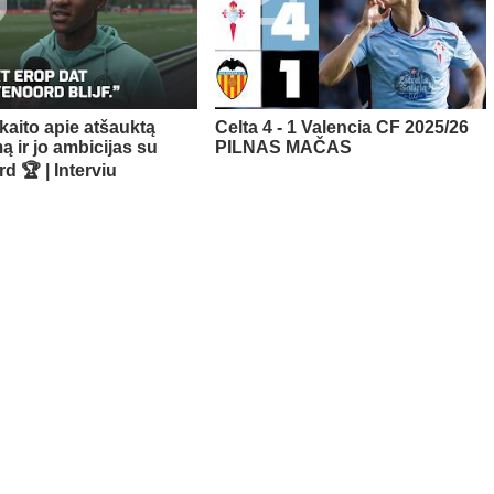
kaito apie atšauktą
Celta 4 - 1 Valencia CF 2025/26
ą ir jo ambicijas su
PILNAS MAČAS
d 🏆 | Interviu