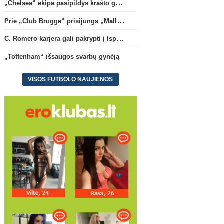
„Chelsea“ ekipa pasipildys krašto gynėju P. Chavarria
Prie „Club Brugge“ prisijungs „Mallorca“ klube atsiskleidęs J. Virgili
C. Romero karjera gali pakrypti į Ispaniją
„Tottenham“ išsaugos svarbų gynėją
VISOS FUTBOLO NAUJIENOS