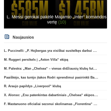
L. Messi gerokai pakėlė Majamio „Inter“ komandos
vertę
(10)
Naujausios
L. Puccinelli: „P. Hojbergas yra visiškai susitelkęs darbui Marselyje“
M. Ruggeri persikels į „Aston Villa“ ekipą
M. Palestra: „Man „Chelsea“ – vienas didžiausių klubų futbole“
Paaiškėjo, kas turėjo įtakos Rodri sprendimui pasirinkti Barselonos pusę
R. Araujo papildys „Liverpool“ klubą
X. Alonso: „Esu patenkintas dabartiniais „Chelsea“ ekipos vartininkais“
F. Mastanuono oficialiai sezonui skolinamas „Fiorentina“ ekipai