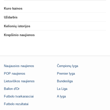
Kuro kainos
Uždarbis
Kelionių istorijos
Krepšinio naujienos
Naujausios naujienos
Čempionų lyga
POP naujienos
Premier lyga
Lietuviškos naujienos
Bundesliga
Ballon d'Or
La Liga
Futbolo tvarkarasciai
A lyga
Futbolo rezultatai