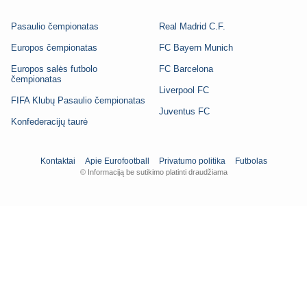
Pasaulio čempionatas
Real Madrid C.F.
Europos čempionatas
FC Bayern Munich
Europos salės futbolo
FC Barcelona
čempionatas
Liverpool FC
FIFA Klubų Pasaulio čempionatas
Juventus FC
Konfederacijų taurė
Kontaktai
Apie Eurofootball
Privatumo politika
Futbolas
© Informaciją be sutikimo platinti draudžiama