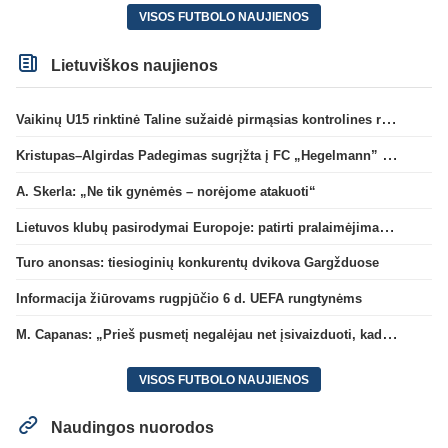
VISOS FUTBOLO NAUJIENOS
Lietuviškos naujienos
Vaikinų U15 rinktinė Taline sužaidė pirmąsias kontrolines rungtynes
Kristupas–Algirdas Padegimas sugrįžta į FC „Hegelmann” B sudėtį
A. Skerla: „Ne tik gynėmės – norėjome atakuoti“
Lietuvos klubų pasirodymai Europoje: patirti pralaimėjimai Kroatijos atstovams
Turo anonsas: tiesioginių konkurentų dvikova Gargžduose
Informacija žiūrovams rugpjūčio 6 d. UEFA rungtynėms
M. Capanas: „Prieš pusmetį negalėjau net įsivaizduoti, kad žaisime prieš „Hajduk“
VISOS FUTBOLO NAUJIENOS
Naudingos nuorodos