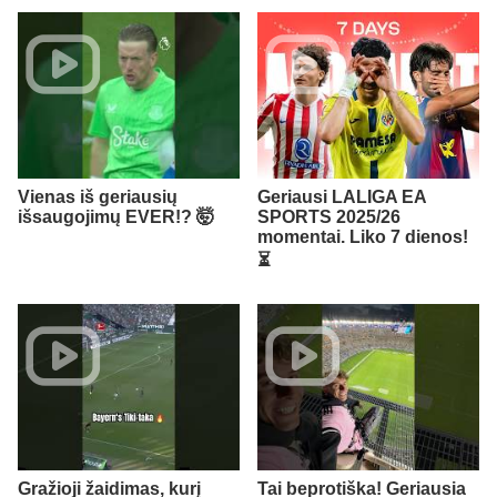
Vienas iš geriausių
Geriausi LALIGA EA
išsaugojimų EVER!? 🤯
SPORTS 2025/26
momentai. Liko 7 dienos!
⏳
Gražioji žaidimas, kurį
Tai beprotiška! Geriausia