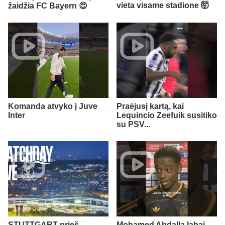
vieta visame stadione 🤯
žaidžia FC Bayern 😍
Komanda atvyko į Juve
Praėjusį kartą, kai
Inter
Lequincio Zeefuik susitiko
su PSV...
STUTTGART prieš
Mohamed Abdalla labai