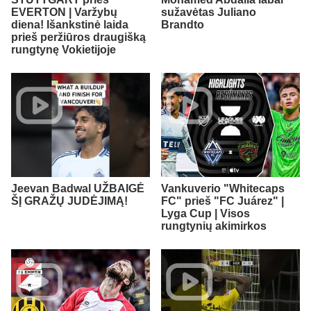
EVERTON | Varžybų
sužavėtas Juliano
diena! Išankstinė laida
Brandto
prieš peržiūros draugišką
rungtynę Vokietijoje
Jeevan Badwal UŽBAIGĖ
Vankuverio "Whitecaps
ŠĮ GRAŽŲ JUDĖJIMĄ!
FC" prieš "FC Juárez" |
Lyga Cup | Visos
rungtynių akimirkos