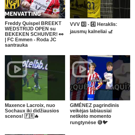
Freddy Quispel BREEKT
VVV 3️⃣ - 4️⃣ Heraklis:
WEDSTRIJD OPEN su
jausmų kalneliai 🎢
BEKEKEN SCHUIVER! 👀
| FC Emmen - Roda JC
santrauka
Maxence Lacroix, nuo
GIMÉNEZ pagrindinis
Sochaux iki didžiausios
veikėjas labiausiai
scenos! 🇫🇷🔥
netikėto momento
rungtynėse 😅🐦