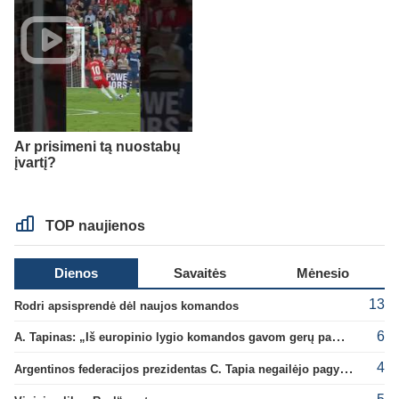
Ar prisimeni tą nuostabų
įvartį?
TOP naujienos
Dienos
Savaitės
Mėnesio
13
Rodri apsisprendė dėl naujos komandos
6
A. Tapinas: „Iš europinio lygio komandos gavom gerų pamokų“
4
Argentinos federacijos prezidentas C. Tapia negailėjo pagyrų G. Infantino