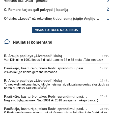
5
Vinicius liks „Real“ gretose
2
C. Romero karjera gali pakrypti į Ispaniją
1
Oficialu: „Leeds“ už rekordinę klubui sumą įsigijo Anglijos rinktinės vartininką
VISOS FUTBOLO NAUJIENOS
Naujausi komentarai
R. Araujo papildys „Liverpool“ klubą
4 min.
Van Dijk gime 1991 liepos 8 d ,taigi ,jam ne 38 o 35 metai .Taigi nepezek
Paaiškėjo, kas turėjo įtakos Rodri sprendimui pasirinkti Barselonos pusę
12 min.
viskas iok ,pasirinko geresne komanda
R. Araujo papildys „Liverpool“ klubą
18 min.
Tu nevykeli nekomentuok, futbolo neismanai, eik pajamu geriau skaiciuok as
barcolai uzteks 140 lemu🤣🤣🤣
Paaiškėjo, kas turėjo įtakos Rodri sprendimui pasirinkti Barselonos pusę
25 min.
Negreiro bylą pažiūrėk. Nuo 2001 iki 2018 teisėjams mokėjo Barca :)
Paaiškėjo, kas turėjo įtakos Rodri sprendimui pasirinkti Barselonos pusę
33 min.
Iš Rodri pusės geras ejimas, bet jei išstums tokius žaidėjus kaip Pedri tai ką