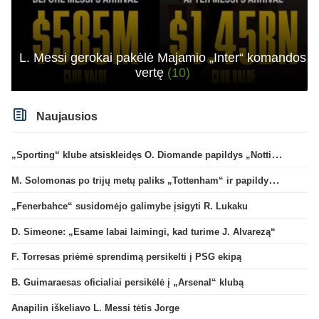
L. Messi gerokai pakėlė Majamio „Inter“ komandos
vertę
(10)
Naujausios
„Sporting“ klube atsiskleidęs O. Diomande papildys „Nottingham“ gretas
M. Solomonas po trijų metų paliks „Tottenham“ ir papildys „West Ham“ klubą
„Fenerbahce“ susidomėjo galimybe įsigyti R. Lukaku
D. Simeone: „Esame labai laimingi, kad turime J. Alvarezą“
F. Torresas priėmė sprendimą persikelti į PSG ekipą
B. Guimaraesas oficialiai persikėlė į „Arsenal“ klubą
Anapilin iškeliavo L. Messi tėtis Jorge