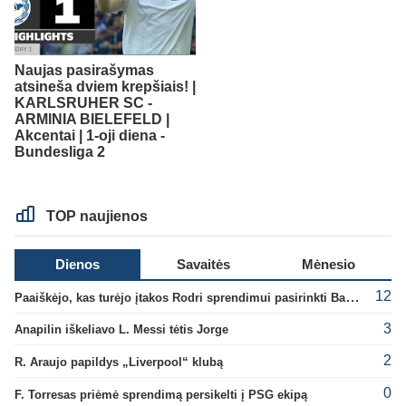
Naujas pasirašymas
atsineša dviem krepšiais! |
KARLSRUHER SC -
ARMINIA BIELEFELD |
Akcentai | 1-oji diena -
Bundesliga 2
TOP naujienos
Dienos
Savaitės
Mėnesio
12
Paaiškėjo, kas turėjo įtakos Rodri sprendimui pasirinkti Barselonos pusę
3
Anapilin iškeliavo L. Messi tėtis Jorge
2
R. Araujo papildys „Liverpool“ klubą
0
F. Torresas priėmė sprendimą persikelti į PSG ekipą