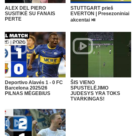
ALEX DEL PIERO
STUTTGART prieš
SUSITIKĖ SU FANAIS
EVERTON | Presezoniniai
PERTE
akcentai ⏯️
Deportivo Alavés 1 - 0 FC
ŠIS VIENO
Barcelona 2025/26
SPUSTELĖJIMO
PILNAS MĖGEBIUS
JUDESYS YRA TOKS
TVARKINGAS!