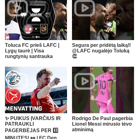
Toluca FC prieš LAFC |
Segura per pridėtą laiką‼️ ​
Lygų taurė | Visa
@LAFC nugalėjo Toluką
rungtynių santrauka
👏
✨ PUIKUS ĮVARČIUS IR
Rodrigo De Paul pagerbia
PATRAUKLI
Lionel Messi mirusio tėvo
atminimą
PAGERBĖJAS PER 3️⃣
MINUTES! 👀 | FC Den