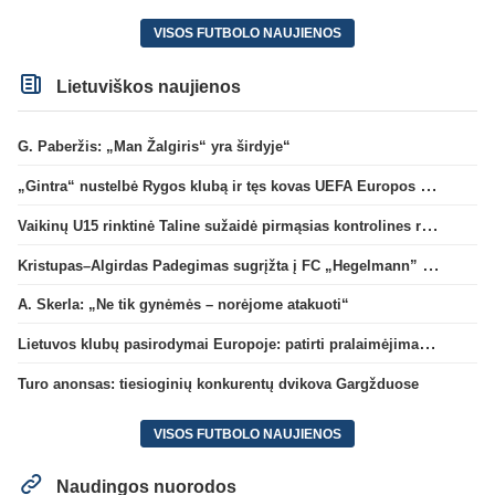
VISOS FUTBOLO NAUJIENOS
Lietuviškos naujienos
G. Paberžis: „Man Žalgiris“ yra širdyje“
„Gintra“ nustelbė Rygos klubą ir tęs kovas UEFA Europos taurės atrankoje
Vaikinų U15 rinktinė Taline sužaidė pirmąsias kontrolines rungtynes
Kristupas–Algirdas Padegimas sugrįžta į FC „Hegelmann” B sudėtį
A. Skerla: „Ne tik gynėmės – norėjome atakuoti“
Lietuvos klubų pasirodymai Europoje: patirti pralaimėjimai Kroatijos atstovams
Turo anonsas: tiesioginių konkurentų dvikova Gargžduose
VISOS FUTBOLO NAUJIENOS
Naudingos nuorodos