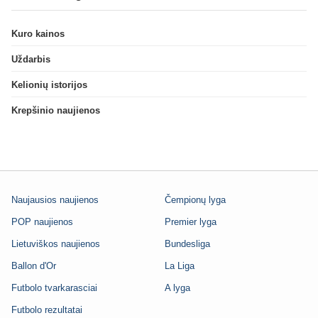
Kuro kainos
Uždarbis
Kelionių istorijos
Krepšinio naujienos
Naujausios naujienos
Čempionų lyga
POP naujienos
Premier lyga
Lietuviškos naujienos
Bundesliga
Ballon d'Or
La Liga
Futbolo tvarkarasciai
A lyga
Futbolo rezultatai