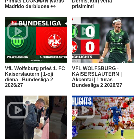
Pirmas LOOKMAN įvartis
Derbis, kurį verta
Madrido derbiuose 👀
prisiminti
VfL Wolfsburg prieš 1. FC
VFL WOLFSBURG -
Kaiserslautern | 1-oji
KAISERSLAUTERN |
diena - Bundesliga 2
Akcentai | 1 turas -
2026/27
Bundesliga 2 2026/27