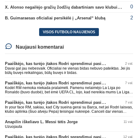
0
X. Alonso negailėjo gražių žodžių dabartiniam savo klubui „Chelsea“
2
B. Guimaraesas oficialiai persikėlė į „Arsenal“ klubą
VISOS FUTBOLO NAUJIENOS
Naujausi komentarai
Paaiškėjo, kas turėjo įtakos Rodri sprendimui pasirinkti Barselonos pusę
2 val.
Davai gal jau nebesvaik. Oficialiai ne vienas bidas nebuvo pateiktas. Jei jis
būtų buvęs reikalingas, būtų buvęs ir bidas.
Paaiškėjo, kas turėjo įtakos Rodri sprendimui pasirinkti Barselonos pusę
7 val.
Kodėl RM nemoka niekada pralaimėti. Pamenu nelaimėjo La Liga po
Ronaldo (buvo duobė), bet ėmė UEFA CL, lojo, kad nereikia mums La Liga,
kaip n metų nepasisekė laimėti dar tada Benzema lyg užmetė, kad nori
laimėti La Liga. Dabar vėl gavo nuo Barcos ir Rodri ateina ne pas juos, vėl
Paaiškėjo, kas turėjo įtakos Rodri sprendimui pasirinkti Barselonos pusę
7 val.
nereikia mums jo, senas ir t.t. Gal davai vyriškai priimkit tuos pralaimėjimus
In your face RM, sakiau, kad City sueina gerai su Barca, net jei Rodri laisvas,
be kvailų nereikia, nenorim ir t.t.
klubo aplinka (šiuo atveju Pepa) teisingai nukreipė. Canceli dar vienas
buves Rodri bendraklubis, bus įdomus sezonas. Abu apsipirko neblogai.
Super
Anapilin iškeliavo L. Messi tėtis Jorge
11 val.
Uzuojauta
Paaiškėjo, kas turėjo įtakos Rodri sprendimui pasirinkti Barselonos pusę
12 val.