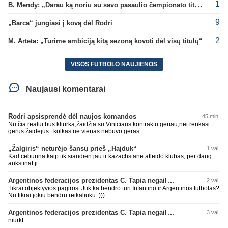
1
B. Mendy: „Darau ką noriu su savo pasaulio čempionato titulu“
9
„Barca“ jungiasi į kovą dėl Rodri
2
M. Arteta: „Turime ambiciją kitą sezoną kovoti dėl visų titulų“
VISOS FUTBOLO NAUJIENOS
Naujausi komentarai
Rodri apsisprendė dėl naujos komandos
45 min.
Nu čia realui bus kliurka,žaidžia su Viniciaus kontraktu geriau,nei renkasi
gerus žaidėjus...kolkas ne vienas nebuvo geras
„Žalgiris“ neturėjo šansų prieš „Hajduk“
1 val.
Kad ceburina kaip tik siandien jau ir kazachstane atleido klubas, per daug
aukstinat ji.
Argentinos federacijos prezidentas C. Tapia negailėjo pagyrų G. Infantino
2 val.
Tikrai objektyvios pagiros. Juk ka bendro turi Infantino ir Argentinos futbolas?
Nu tikrai jokiu bendru reikaliuku :)))
Argentinos federacijos prezidentas C. Tapia negailėjo pagyrų G. Infantino
3 val.
niurkt