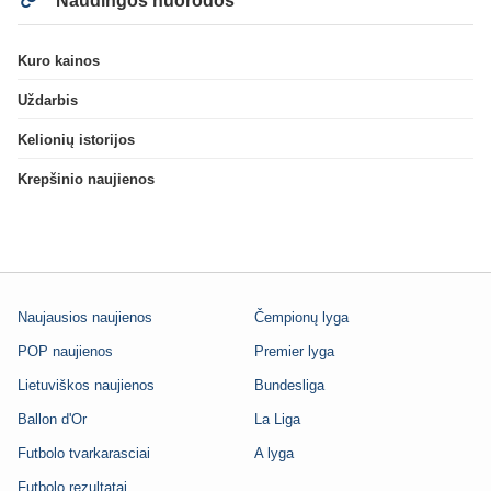
Naudingos nuorodos
Kuro kainos
Uždarbis
Kelionių istorijos
Krepšinio naujienos
Naujausios naujienos
Čempionų lyga
POP naujienos
Premier lyga
Lietuviškos naujienos
Bundesliga
Ballon d'Or
La Liga
Futbolo tvarkarasciai
A lyga
Futbolo rezultatai