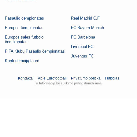
Pasaulio čempionatas
Real Madrid C.F.
Europos čempionatas
FC Bayern Munich
Europos salės futbolo
FC Barcelona
čempionatas
Liverpool FC
FIFA Klubų Pasaulio čempionatas
Juventus FC
Konfederacijų taurė
Kontaktai
Apie Eurofootball
Privatumo politika
Futbolas
© Informaciją be sutikimo platinti draudžiama