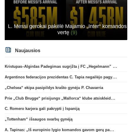
L. Messi gerokai pakėlė Majamio „Inter“ komandos
vertę
(9)
Naujausios
Kristupas–Algirdas Padegimas sugrįžta į FC „Hegelmann” B sudėtį
Argentinos federacijos prezidentas C. Tapia negailėjo pagyrų G. Infantino
„Chelsea“ ekipa pasipildys krašto gynėju P. Chavarria
Prie „Club Brugge“ prisijungs „Mallorca“ klube atsiskleidęs J. Virgili
C. Romero karjera gali pakrypti į Ispaniją
„Tottenham“ išsaugos svarbų gynėją
A. Tapinas: „Iš europinio lygio komandos gavom gerų pamokų“