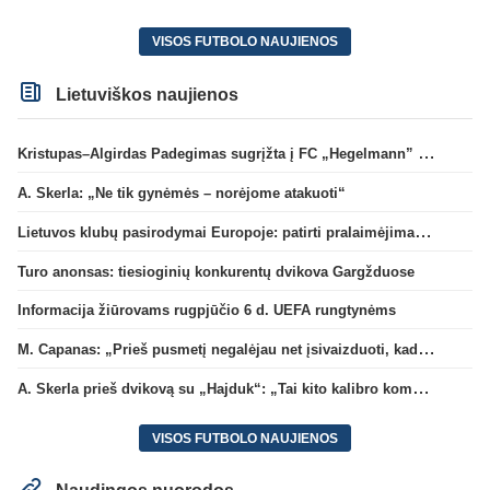
VISOS FUTBOLO NAUJIENOS
Lietuviškos naujienos
Kristupas–Algirdas Padegimas sugrįžta į FC „Hegelmann” B sudėtį
A. Skerla: „Ne tik gynėmės – norėjome atakuoti“
Lietuvos klubų pasirodymai Europoje: patirti pralaimėjimai Kroatijos atstovams
Turo anonsas: tiesioginių konkurentų dvikova Gargžduose
Informacija žiūrovams rugpjūčio 6 d. UEFA rungtynėms
M. Capanas: „Prieš pusmetį negalėjau net įsivaizduoti, kad žaisime prieš „Hajduk“
A. Skerla prieš dvikovą su „Hajduk“: „Tai kito kalibro komanda“
VISOS FUTBOLO NAUJIENOS