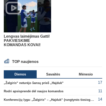
Lengvas laimėjimas Gatti!
PAKVIESKIME
KOMANDAS KOVAI!
TOP naujienos
Dienos
Savaitės
Mėnesio
17
„Žalgiris“ neturėjo šansų prieš „Hajduk“
11
Rodri apsisprendė dėl naujos komandos
14
Konferencijų lyga: „Žalgiris“ – „Hajduk“ (rungtynės tiesiogiai)