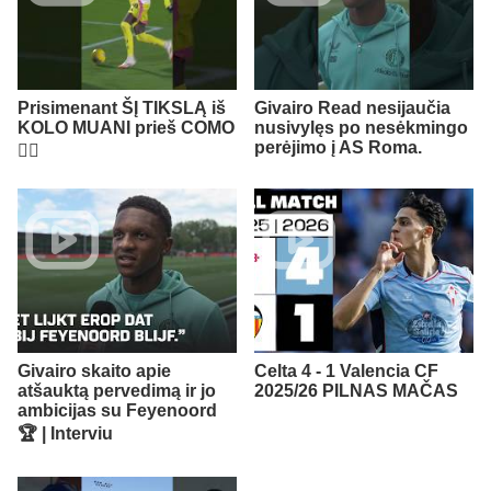
Prisimenant ŠĮ TIKSLĄ iš
Givairo Read nesijaučia
KOLO MUANI prieš COMO
nusivylęs po nesėkmingo
perėjimo į AS Roma.
😮‍💨​
Givairo skaito apie
Celta 4 - 1 Valencia CF
atšauktą pervedimą ir jo
2025/26 PILNAS MAČAS
ambicijas su Feyenoord
🏆 | Interviu