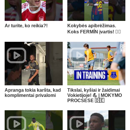
Ar turite, ko reikia?!
Kokybės apibrėžimas.
Koks FERMÍN įvartis! 😮‍💨
Apranga tokia karšta, kad
Tikslai, kyšiai ir žaidimai
komplimentai privalomi
Vokietijoje! 💪 | MOKYMO
PROCSESE 🇩🇪