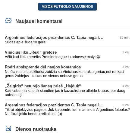
VISOS FUTBOLO NAUJIENOS
Naujausi komentarai
Argentinos federacijos prezidentas C. Tapia negailėjo pagyrų G. Infantino
25 min.
Šūdas apie šūdą tik gerai
Vinicius liks „Real“ gretose
2 val.
Ačiū kad lieka,nereiks Premier league ta princesę matyti😀
Rodri apsisprendė dėl naujos komandos
3 val.
Nu čia realui bus kliurka,žaidžia su Viniciaus kontraktu geriau,nei renkasi
gerus žaidėjus...kolkas ne vienas nebuvo geras
„Žalgiris“ neturėjo šansų prieš „Hajduk“
4 val.
Kad ceburina kaip tik siandien jau ir kazachstane atleido klubas, per daug
aukstinat ji.
Argentinos federacijos prezidentas C. Tapia negailėjo pagyrų G. Infantino
5 val.
Tikrai objektyvios pagiros. Juk ka bendro turi Infantino ir Argentinos futbolas?
Nu tikrai jokiu bendru reikaliuku :)))
Dienos nuotrauka