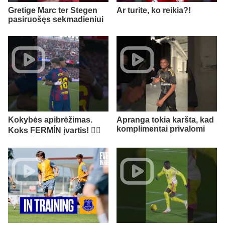
Gretige Marc ter Stegen
Ar turite, ko reikia?!
pasiruošęs sekmadieniui
Kokybės apibrėžimas.
Apranga tokia karšta, kad
komplimentai privalomi
Koks FERMÍN įvartis! 😮‍💨