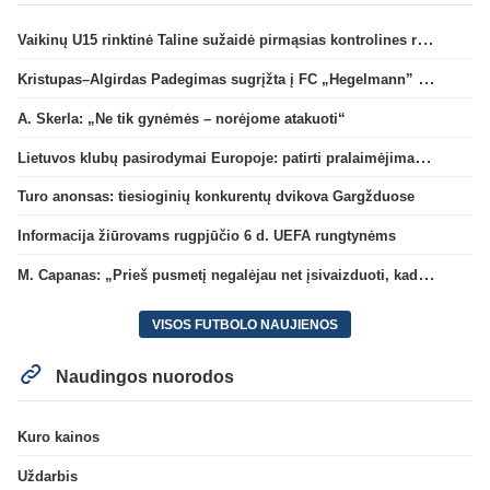
Vaikinų U15 rinktinė Taline sužaidė pirmąsias kontrolines rungtynes
Kristupas–Algirdas Padegimas sugrįžta į FC „Hegelmann” B sudėtį
A. Skerla: „Ne tik gynėmės – norėjome atakuoti“
Lietuvos klubų pasirodymai Europoje: patirti pralaimėjimai Kroatijos atstovams
Turo anonsas: tiesioginių konkurentų dvikova Gargžduose
Informacija žiūrovams rugpjūčio 6 d. UEFA rungtynėms
M. Capanas: „Prieš pusmetį negalėjau net įsivaizduoti, kad žaisime prieš „Hajduk“
VISOS FUTBOLO NAUJIENOS
Naudingos nuorodos
Kuro kainos
Uždarbis