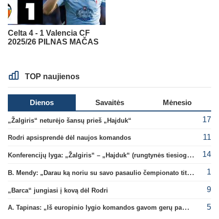
Celta 4 - 1 Valencia CF
2025/26 PILNAS MAČAS
TOP naujienos
Dienos
Savaitės
Mėnesio
17
„Žalgiris“ neturėjo šansų prieš „Hajduk“
11
Rodri apsisprendė dėl naujos komandos
14
Konferencijų lyga: „Žalgiris“ – „Hajduk“ (rungtynės tiesiogiai)
1
B. Mendy: „Darau ką noriu su savo pasaulio čempionato titulu“
9
„Barca“ jungiasi į kovą dėl Rodri
5
A. Tapinas: „Iš europinio lygio komandos gavom gerų pamokų“