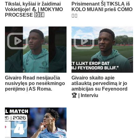
Tikslai, kyšiai ir žaidimai
Prisimenant ŠĮ TIKSLĄ iš
Vokietijoje! 💪 | MOKYMO
KOLO MUANI prieš COMO
PROCSESE 🇩🇪
😮‍💨​
Givairo Read nesijaučia
Givairo skaito apie
nusivylęs po nesėkmingo
atšauktą pervedimą ir jo
perėjimo į AS Roma.
ambicijas su Feyenoord
🏆 | Interviu