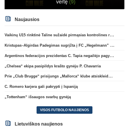
vertę
(9)
Naujausios
Vaikinų U15 rinktinė Taline sužaidė pirmąsias kontrolines rungtynes
Kristupas–Algirdas Padegimas sugrįžta į FC „Hegelmann” B sudėtį
Argentinos federacijos prezidentas C. Tapia negailėjo pagyrų G. Infantino
„Chelsea“ ekipa pasipildys krašto gynėju P. Chavarria
Prie „Club Brugge“ prisijungs „Mallorca“ klube atsiskleidęs J. Virgili
C. Romero karjera gali pakrypti į Ispaniją
„Tottenham“ išsaugos svarbų gynėją
VISOS FUTBOLO NAUJIENOS
Lietuviškos naujienos