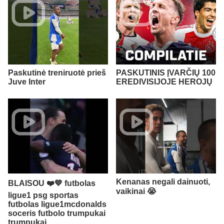
Paskutinė treniruotė prieš
PASKUTINIS ĮVARČIŲ 100
Juve Inter
EREDIVISIJOJE HEROJŲ
Kenanas negali dainuoti,
BLAISOU ❤️💙 futbolas
vaikinai 😭​
ligue1 psg sportas
futbolas ligue1mcdonalds
soceris futbolo trumpukai
trumpukai