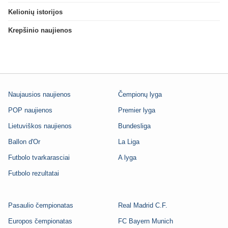
Kelionių istorijos
Krepšinio naujienos
Naujausios naujienos
Čempionų lyga
POP naujienos
Premier lyga
Lietuviškos naujienos
Bundesliga
Ballon d'Or
La Liga
Futbolo tvarkarasciai
A lyga
Futbolo rezultatai
Pasaulio čempionatas
Real Madrid C.F.
Europos čempionatas
FC Bayern Munich