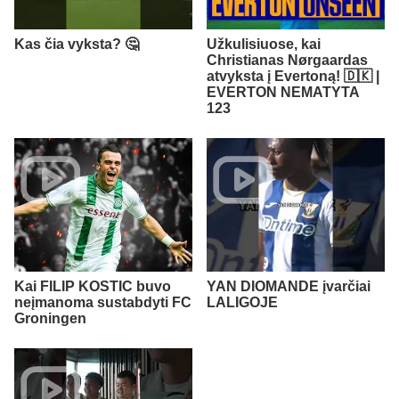
Kas čia vyksta? 🤔
Užkulisiuose, kai
Christianas Nørgaardas
atvyksta į Evertoną! 🇩🇰 |
EVERTON NEMATYTA
123
Kai FILIP KOSTIC buvo
YAN DIOMANDE įvarčiai
neįmanoma sustabdyti FC
LALIGOJE
Groningen