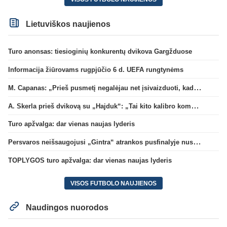
Lietuviškos naujienos
Turo anonsas: tiesioginių konkurentų dvikova Gargžduose
Informacija žiūrovams rugpjūčio 6 d. UEFA rungtynėms
M. Capanas: „Prieš pusmetį negalėjau net įsivaizduoti, kad žaisime prieš „Hajduk“
A. Skerla prieš dvikovą su „Hajduk“: „Tai kito kalibro komanda“
Turo apžvalga: dar vienas naujas lyderis
Persvaros neišsaugojusi „Gintra“ atrankos pusfinalyje nusileido Škotijos čempionėms
TOPLYGOS turo apžvalga: dar vienas naujas lyderis
VISOS FUTBOLO NAUJIENOS
Naudingos nuorodos