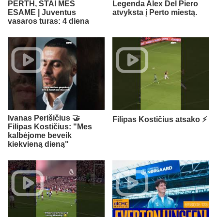
PERTH, ŠTAI MES
Legenda Alex Del Piero
ESAME | Juventus
atvyksta į Perto miestą.
vasaros turas: 4 diena
Ivanas Perišičius 🤝
Filipas Kostičius atsako ⚡
Filipas Kostičius: "Mes
kalbėjome beveik
kiekvieną dieną"