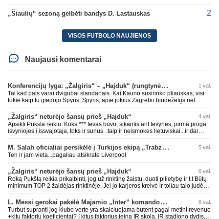
2
„Šiaulių“ sezoną gelbėti bandys D. Lastauskas
VISOS FUTBOLO NAUJIENOS
Naujausi komentarai
Konferencijų lyga: „Žalgiris“ – „Hajduk“ (rungtynės tiesiogiai)
1 val.
Tai kad pats varai dvigubai standartais. Kai Kauno susirinko pliauskas, visi
tokie kaip tu giedojo Spyris, Spyris, apie jokius Zagrebo biudežetus net
nekalbėjot. Dabar kai Spartakas gavo per rudają, tai jau pz BIUDŽETAS
daug didesnis. Tfu ant tokių.
„Žalgiris“ neturėjo šansų prieš „Hajduk“
4 val.
Apsikti Puksta reiktu. Koks *** tevas buvo, sikantis ant tevynes, pirma proga
isvyniojes i issvajotaja, toks ir sunus. .taip ir neismokes lietuviskai...ir dar
pasimaives pries ziurovus po golo...aciu, ne...nebent vertybiu neturintis
laurynas ikalbins
M. Salah oficialiai persikėlė į Turkijos ekipą „Trabzonspor“
5 val.
Ten ir jam vieta...pagaliau atsikratė Liverpool
„Žalgiris“ neturėjo šansų prieš „Hajduk“
6 val.
Roką Pukštą reikia prikalbinti, jog už rinktinę žaistų, duoti pilietybę ir t.t Būtų
minimum TOP 2 žaidėjas rinktinėje. Jei jo karjeros kreivė ir toliau taio judės,
bus per vėlu po to, nes JAV ji pasikvies žaisti.
L. Messi gerokai pakėlė Majamio „Inter“ komandos vertę
6 val.
Turbut supranti jog klubo verte yra skaiciuojama butent pagal metini revenue
+kitu faktoriu koeficientai? I kitus faktorius ieina IR skola, IR stadiono dydis,