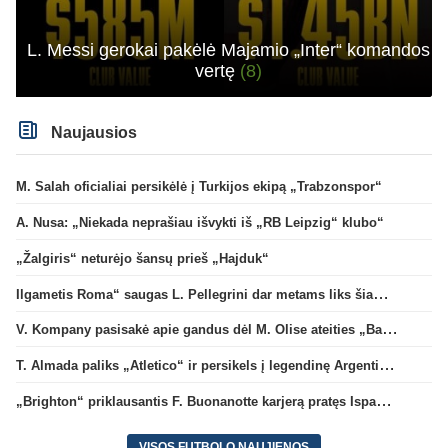
L. Messi gerokai pakėlė Majamio „Inter“ komandos
vertę
(8)
Naujausios
M. Salah oficialiai persikėlė į Turkijos ekipą „Trabzonspor“
A. Nusa: „Niekada neprašiau išvykti iš „RB Leipzig“ klubo“
„Žalgiris“ neturėjo šansų prieš „Hajduk“
Ilgametis Roma“ saugas L. Pellegrini dar metams liks šiame klube
V. Kompany pasisakė apie gandus dėl M. Olise ateities „Bayern“ gretose
T. Almada paliks „Atletico“ ir persikels į legendinę Argentinos ekipą
„Brighton“ priklausantis F. Buonanotte karjerą pratęs Ispanijoje
VISOS FUTBOLO NAUJIENOS