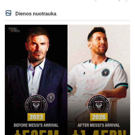
IR lygos populiarumas, IR dar eile kitu dalyku. O tavo pamineta Barca kuo
puikiausiai sugeneravo rekordini 1.1B revenue, kas stipriai prisidejo prie
milzinisko klubo vertes suoli siemet. Be to, tie 200 pamineti cia yra visiskai
Dienos nuotrauka
on-point, jeigu jau musu mylimas D. prasneko apie klubo vertes kelima, arba
CR atveju - numusima.