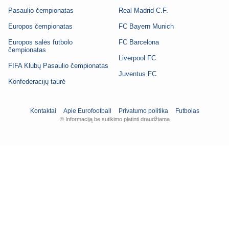
Pasaulio čempionatas
Real Madrid C.F.
Europos čempionatas
FC Bayern Munich
Europos salės futbolo
FC Barcelona
čempionatas
Liverpool FC
FIFA Klubų Pasaulio čempionatas
Juventus FC
Konfederacijų taurė
Kontaktai
Apie Eurofootball
Privatumo politika
Futbolas
© Informaciją be sutikimo platinti draudžiama