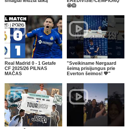
smagiai leidžia laiką
EREDIVISIE-ČEMPIONŲ
🤩😱
Real Madrid 0 - 1 Getafe
"Sveikiname Nørgaard
CF 2025/26 PILNAS
šeimą prisijungus prie
MAČAS
Everton šeimos! 💙"