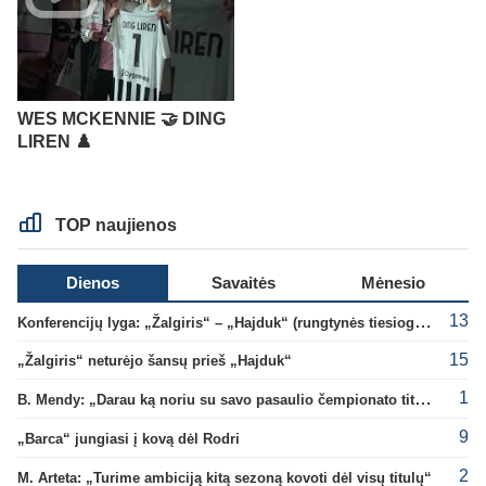
WES MCKENNIE 🤝 DING
LIREN ♟️
TOP naujienos
Dienos
Savaitės
Mėnesio
13
Konferencijų lyga: „Žalgiris“ – „Hajduk“ (rungtynės tiesiogiai)
15
„Žalgiris“ neturėjo šansų prieš „Hajduk“
1
B. Mendy: „Darau ką noriu su savo pasaulio čempionato titulu“
9
„Barca“ jungiasi į kovą dėl Rodri
2
M. Arteta: „Turime ambiciją kitą sezoną kovoti dėl visų titulų“