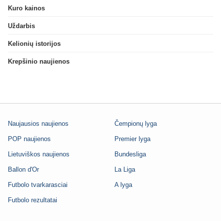
Kuro kainos
Uždarbis
Kelionių istorijos
Krepšinio naujienos
Naujausios naujienos
Čempionų lyga
POP naujienos
Premier lyga
Lietuviškos naujienos
Bundesliga
Ballon d'Or
La Liga
Futbolo tvarkarasciai
A lyga
Futbolo rezultatai