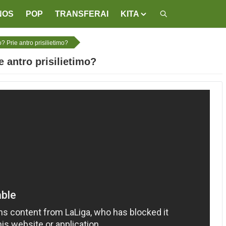
NOS
POP
TRANSFERAI
KITA
o? Prie antro prisilietimo?
e antro prisilietimo?