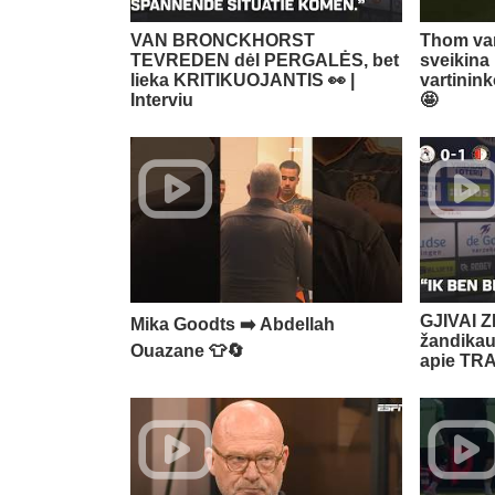
VAN BRONCKHORST
Thom van
TEVREDEN dėl PERGALĖS, bet
sveikina
lieka KRITIKUOJANTIS 👀 |
vartinin
Interviu
🤩
GJIVAI Z
Mika Goodts ➡️ Abdellah
žandikaul
Ouazane 👕🔄
apie TRA