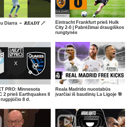
Eintracht Frankfurt prieš Hulk
Diarra ﹦ 𝑹𝑬𝑨𝑫𝒀 🪄
City 2-0 | Pabrėžimai draugiškos
rungtynės
T PRO: Minnesota
Reala Madrido nuostabūs
C 2 prieš Earthquakes II
įvarčiai iš baudinių La Ligoje 🎯
 rugpjūčio 8 d.