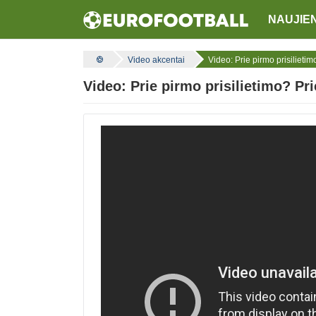
NAUJIE
Video akcentai
Video: Prie pirmo prisilietim
Video: Prie pirmo prisilietimo? Pri