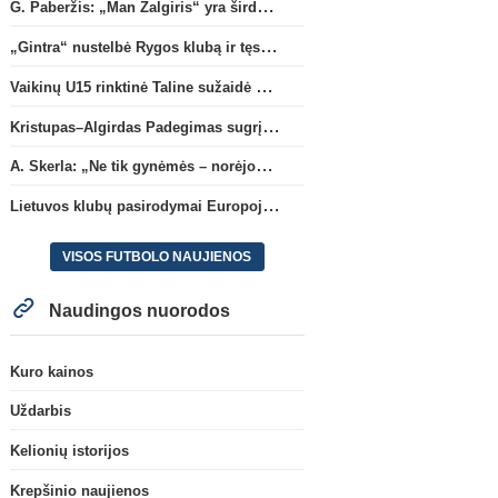
G. Paberžis: „Man Žalgiris“ yra širdyje“
„Gintra“ nustelbė Rygos klubą ir tęs kovas UEFA Europos taurės atrankoje
Vaikinų U15 rinktinė Taline sužaidė pirmąsias kontrolines rungtynes
Kristupas–Algirdas Padegimas sugrįžta į FC „Hegelmann” B sudėtį
A. Skerla: „Ne tik gynėmės – norėjome atakuoti“
Lietuvos klubų pasirodymai Europoje: patirti pralaimėjimai Kroatijos atstovams
VISOS FUTBOLO NAUJIENOS
Naudingos nuorodos
Kuro kainos
Uždarbis
Kelionių istorijos
Krepšinio naujienos