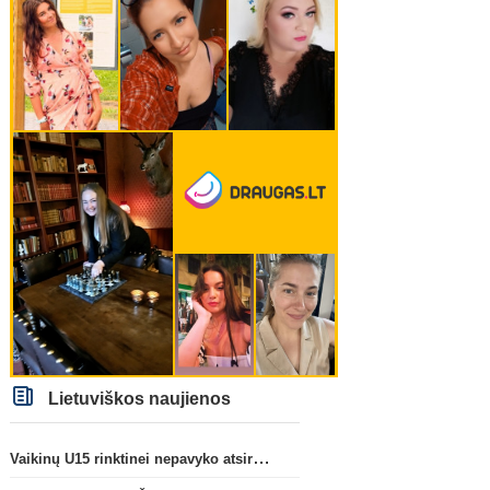
Lietuviškos naujienos
Vaikinų U15 rinktinei nepavyko atsirevanšuoti estams