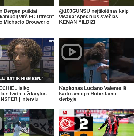
 Bergen puikiai
@100GUNSU neįtikėtinas kaip
 kamuolį virš FC Utrecht
visada: specialus svečias
ko Michaelo Brouwerio
KENAN YILDIZ!
ECHIËL laiko
Kapitonas Luciano Valente iš
ius tvirtai uždarytus
karto smogia Roterdamo
NSFER | Interviu
derbyje