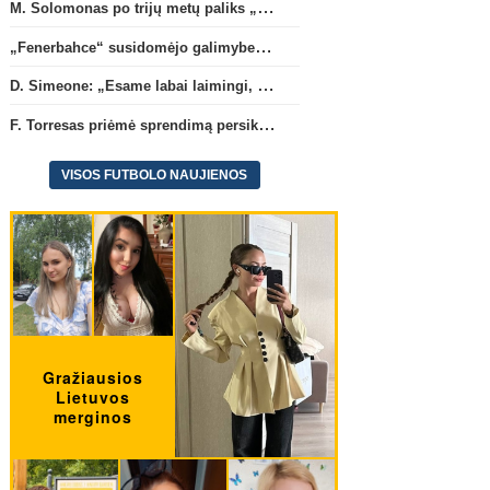
M. Solomonas po trijų metų paliks „Tottenham“ ir papildys „West Ham“ klubą
„Fenerbahce“ susidomėjo galimybe įsigyti R. Lukaku
D. Simeone: „Esame labai laimingi, kad turime J. Alvarezą“
F. Torresas priėmė sprendimą persikelti į PSG ekipą
VISOS FUTBOLO NAUJIENOS