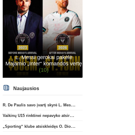
L. Messi gerokai pakėlė
Majamio „Inter“ komandos vertę
(10)
Naujausios
R. De Paulis savo įvartį skyrė L. Messi mirusiam tėčiui Jorge
Vaikinų U15 rinktinei nepavyko atsirevanšuoti estams
„Sporting“ klube atsiskleidęs O. Diomande papildys „Nottingham“ gretas