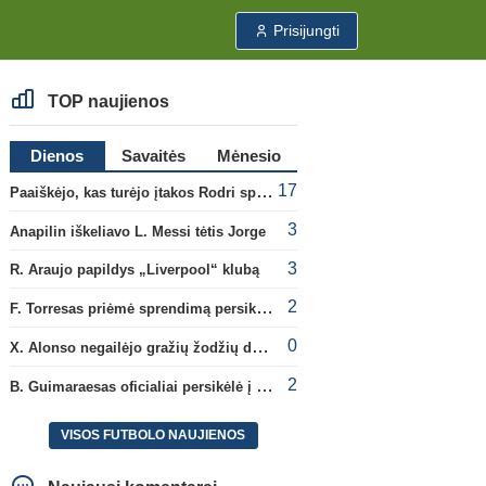
Prisijungti
TOP naujienos
Dienos
Savaitės
Mėnesio
17
Paaiškėjo, kas turėjo įtakos Rodri sprendimui pasirinkti Barselonos pusę
3
Anapilin iškeliavo L. Messi tėtis Jorge
3
R. Araujo papildys „Liverpool“ klubą
2
F. Torresas priėmė sprendimą persikelti į PSG ekipą
0
X. Alonso negailėjo gražių žodžių dabartiniam savo klubui „Chelsea“
2
B. Guimaraesas oficialiai persikėlė į „Arsenal“ klubą
VISOS FUTBOLO NAUJIENOS