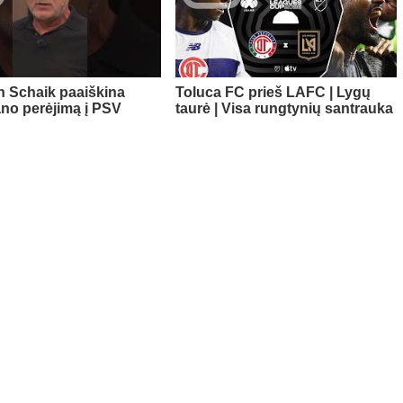
n Schaik paaiškina
Toluca FC prieš LAFC | Lygų
no perėjimą į PSV
taurė | Visa rungtynių santrauka