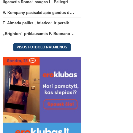
Ilgametis Roma“ saugas L. Pellegrini dar metams liks šiame klube
V. Kompany pasisakė apie gandus dėl M. Olise ateities „Bayern“ gretose
T. Almada paliks „Atletico“ ir persikels į legendinę Argentinos ekipą
„Brighton“ priklausantis F. Buonanotte karjerą pratęs Ispanijoje
VISOS FUTBOLO NAUJIENOS