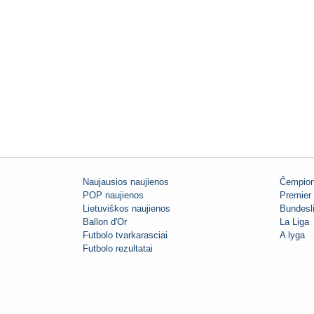
Naujausios naujienos
Čempion
POP naujienos
Premier 
Lietuviškos naujienos
Bundesl
Ballon d'Or
La Liga
Futbolo tvarkarasciai
A lyga
Futbolo rezultatai