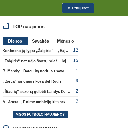
Prisijungti
TOP naujienos
Dienos
Savaitės
Mėnesio
12
Konferencijų lyga: „Žalgiris“ – „Hajduk“ (rungtynės tiesiogiai)
15
„Žalgiris“ neturėjo šansų prieš „Hajduk“
1
B. Mendy: „Darau ką noriu su savo pasaulio čempionato titulu“
9
„Barca“ jungiasi į kovą dėl Rodri
2
„Šiaulių“ sezoną gelbėti bandys D. Lastauskas
2
M. Arteta: „Turime ambiciją kitą sezoną kovoti dėl visų titulų“
VISOS FUTBOLO NAUJIENOS