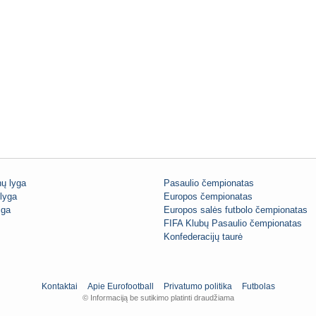
ų lyga
Pasaulio čempionatas
lyga
Europos čempionatas
iga
Europos salės futbolo čempionatas
FIFA Klubų Pasaulio čempionatas
Konfederacijų taurė
Kontaktai
Apie Eurofootball
Privatumo politika
Futbolas
© Informaciją be sutikimo platinti draudžiama