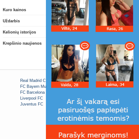
Kuro kainos
Uždarbis
Kelionių istorijos
Krepšinio naujienos
Real Madrid C.F.
FC Bayern Munich
FC Barcelona
Liverpool FC
Juventus FC