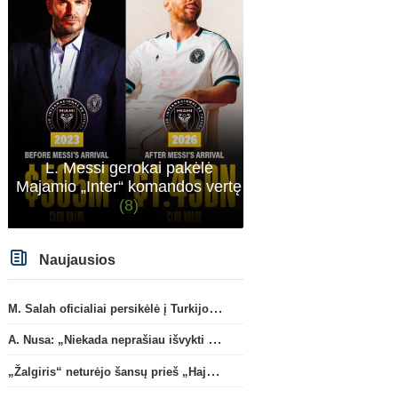
sitas projektas
L. Messi gerokai pakėlė
Majamio „Inter“ komandos vertę
(8)
Naujausios
M. Salah oficialiai persikėlė į Turkijos ekipą „Trabzonspor“
A. Nusa: „Niekada neprašiau išvykti iš „RB Leipzig“ klubo“
„Žalgiris“ neturėjo šansų prieš „Hajduk“