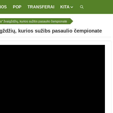
NOS
POP
TRANSFERAI
KITA
" žvaigždžių, kurios sužibs pasaulio čempionate
gždžių, kurios sužibs pasaulio čempionate