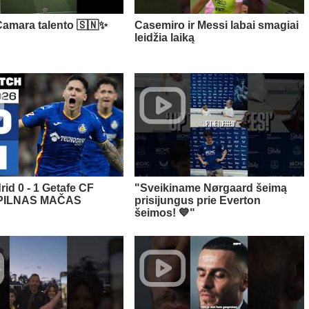
amara talento 🇸🇳✨
Casemiro ir Messi labai smagiai
leidžia laiką
rid 0 - 1 Getafe CF
"Sveikiname Nørgaard šeimą
 PILNAS MAČAS
prisijungus prie Everton
šeimos! 💙"