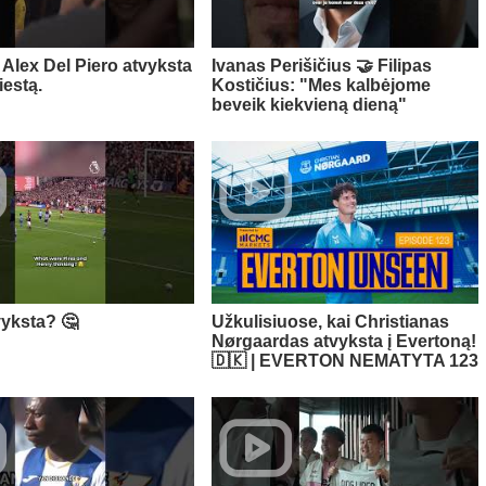
Alex Del Piero atvyksta
Ivanas Perišičius 🤝 Filipas
iestą.
Kostičius: "Mes kalbėjome
beveik kiekvieną dieną"
vyksta? 🤔
Užkulisiuose, kai Christianas
Nørgaardas atvyksta į Evertoną!
🇩🇰 | EVERTON NEMATYTA 123