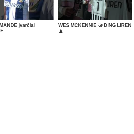
MANDE įvarčiai
WES MCKENNIE 🤝 DING LIREN
JE
♟️