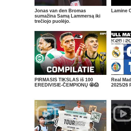
Jonas van den Bromas
Lamine C
sumažina Samą Lammersą iki
trečiojo puolėjo.
PIRMASIS TIKSLAS iš 100
Real Mad
EREDIVISIE-ČEMPIONŲ 🤩😱
2025/26