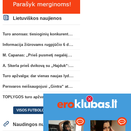
Lietuviškos naujienos
Turo anonsas: tiesioginių konkurentų dvikova Gargžduose
Informacija žiūrovams rugpjūčio 6 d. UEFA rungtynėms
M. Capanas: „Prieš pusmetį negalėjau net įsivaizduoti, kad žaisime prieš „Hajduk“
A. Skerla prieš dvikovą su „Hajduk“: „Tai kito kalibro komanda“
Turo apžvalga: dar vienas naujas lyderis
Persvaros neišsaugojusi „Gintra“ atrankos pusfinalyje nusileido Škotijos čempionėms
TOPLYGOS turo apžvalga: dar vienas naujas lyderis
VISOS FUTBOLO NAUJIENOS
Naudingos nuorodos