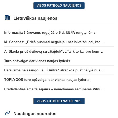
VISOS FUTBOLO NAUJIENOS
Lietuviškos naujienos
Informacija žiūrovams rugpjūčio 6 d. UEFA rungtynėms
M. Capanas: „Prieš pusmetį negalėjau net įsivaizduoti, kad žaisime prieš „Hajduk“
A. Skerla prieš dvikovą su „Hajduk“: „Tai kito kalibro komanda“
Turo apžvalga: dar vienas naujas lyderis
Persvaros neišsaugojusi „Gintra“ atrankos pusfinalyje nusileido Škotijos čempionėms
TOPLYGOS turo apžvalga: dar vienas naujas lyderis
Pradedantiesiems teisėjams – nemokamas seminaras Vilniuje šį penktadienį
VISOS FUTBOLO NAUJIENOS
Naudingos nuorodos