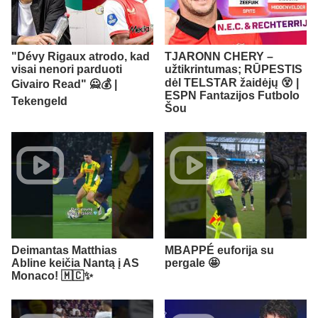
"Dévy Rigaux atrodo, kad
TJARONN CHERY –
visai nenori parduoti
užtikrintumas; RŪPESTIS
dėl TELSTAR žaidėjų 😵 |
Givairo Read" 🙅💰 |
ESPN Fantazijos Futbolo
Tekengeld
Šou
Deimantas Matthias
MBAPPÉ euforija su
Abline keičia Nantą į AS
pergale 🤩
Monaco! 🇲🇨✨