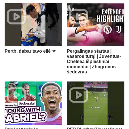
Perth, dabar tavo eilė 🫵
Pergalingas startas į
vasaros turą! | Juventus-
Chelsea išplėstiniai
momentai | Zhegrovos
šedevras