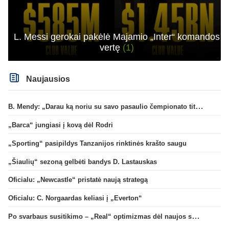
L. Messi gerokai pakėlė Majamio „Inter“ komandos
vertę
(1)
Naujausios
B. Mendy: „Darau ką noriu su savo pasaulio čempionato titulu“
„Barca“ jungiasi į kovą dėl Rodri
„Sporting“ pasipildys Tanzanijos rinktinės krašto saugu
„Šiaulių“ sezoną gelbėti bandys D. Lastauskas
Oficialu: „Newcastle“ pristatė naują strategą
Oficialu: C. Norgaardas keliasi į „Everton“
Po svarbaus susitikimo – „Real“ optimizmas dėl naujos sutarties su Viniciumi