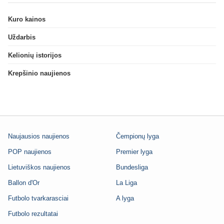
Kuro kainos
Uždarbis
Kelionių istorijos
Krepšinio naujienos
Naujausios naujienos
Čempionų lyga
POP naujienos
Premier lyga
Lietuviškos naujienos
Bundesliga
Ballon d'Or
La Liga
Futbolo tvarkarasciai
A lyga
Futbolo rezultatai