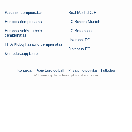
Pasaulio čempionatas
Real Madrid C.F.
Europos čempionatas
FC Bayern Munich
Europos salės futbolo
FC Barcelona
čempionatas
Liverpool FC
FIFA Klubų Pasaulio čempionatas
Juventus FC
Konfederacijų taurė
Kontaktai
Apie Eurofootball
Privatumo politika
Futbolas
© Informaciją be sutikimo platinti draudžiama