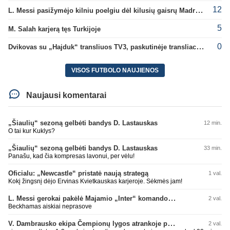
12
L. Messi pasižymėjo kilniu poelgiu dėl kilusių gaisrų Madride
5
M. Salah karjerą tęs Turkijoje
0
Dvikovas su „Hajduk“ transliuos TV3, paskutinėje transliacijoje – nauji rekordai
VISOS FUTBOLO NAUJIENOS
Naujausi komentarai
„Šiaulių“ sezoną gelbėti bandys D. Lastauskas
12 min.
O tai kur Kuklys?
„Šiaulių“ sezoną gelbėti bandys D. Lastauskas
33 min.
Panašu, kad čia kompresas lavonui, per vėlu!
Oficialu: „Newcastle“ pristatė naują strategą
1 val.
Kokį žingsnį dėjo Ervinas Kvietkauskas karjeroje. Sėkmės jam!
L. Messi gerokai pakėlė Majamio „Inter“ komandos vertę
2 val.
Beckhamas aiskiai neprasove
V. Dambrausko ekipa Čempionų lygos atrankoje patyrė skaudžią nesėkmę
2 val.