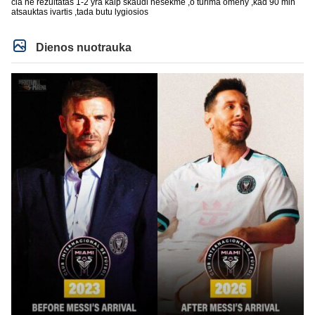
cia ne rezultatas 1-2 yra kaip skaudi nesekme ,o turima omeny ,kad 90 min
atsauktas ivartis ,tada butu lygiosios
Dienos nuotrauka