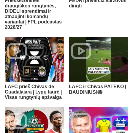
Priešsezoninės
PEDRI priverčia varžovus
draugiškos rungtynės,
dingti
DIDELI sprendimai ir
atnaujinti komandų
variantai | FPL podcastas
2026/27
LAFC prieš Chivas de
LAFC ir Chivas PATEKO Į
Guadalajara | Lygų taurė |
BAUDINIUS!😱
Visas rungtynių apžvalga