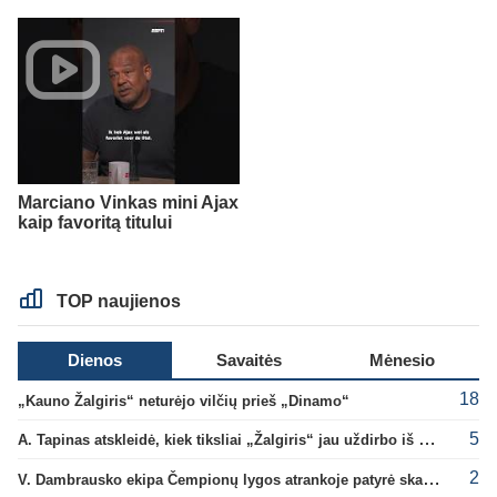
Marciano Vinkas mini Ajax
kaip favoritą titului
TOP naujienos
Dienos
Savaitės
Mėnesio
18
„Kauno Žalgiris“ neturėjo vilčių prieš „Dinamo“
5
A. Tapinas atskleidė, kiek tiksliai „Žalgiris“ jau uždirbo iš UEFA premijų
2
V. Dambrausko ekipa Čempionų lygos atrankoje patyrė skaudžią nesėkmę