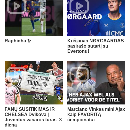
Raphinha ✨
Krišjanas NØRGAARDAS
pasirašo sutartį su
Evertonu!
FANŲ SUSITIKIMAS IR
Marciano Vinkas mini Ajax
CHELSEA Dvikova |
kaip FAVORITĄ
Juventus vasaros turas: 3
čempionatui
diena