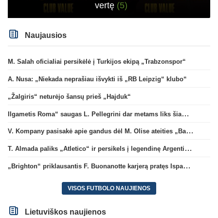
vertę
(5)
Naujausios
M. Salah oficialiai persikėlė į Turkijos ekipą „Trabzonspor“
A. Nusa: „Niekada neprašiau išvykti iš „RB Leipzig“ klubo“
„Žalgiris“ neturėjo šansų prieš „Hajduk“
Ilgametis Roma“ saugas L. Pellegrini dar metams liks šiame klube
V. Kompany pasisakė apie gandus dėl M. Olise ateities „Bayern“ gretose
T. Almada paliks „Atletico“ ir persikels į legendinę Argentinos ekipą
„Brighton“ priklausantis F. Buonanotte karjerą pratęs Ispanijoje
VISOS FUTBOLO NAUJIENOS
Lietuviškos naujienos