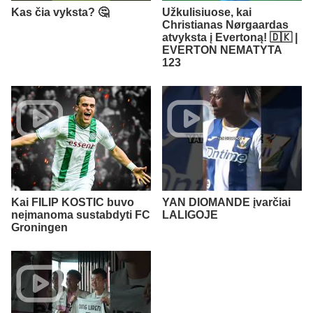
Kas čia vyksta? 🤔
Užkulisiuose, kai
Christianas Nørgaardas
atvyksta į Evertoną! 🇩🇰 |
EVERTON NEMATYTA
123
Kai FILIP KOSTIC buvo
YAN DIOMANDE įvarčiai
neįmanoma sustabdyti FC
LALIGOJE
Groningen