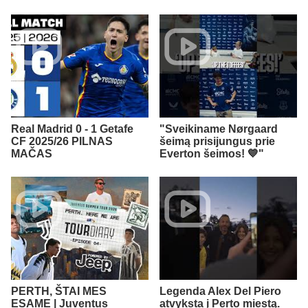
Real Madrid 0 - 1 Getafe
"Sveikiname Nørgaard
CF 2025/26 PILNAS
šeimą prisijungus prie
MAČAS
Everton šeimos! 💙"
PERTH, ŠTAI MES
Legenda Alex Del Piero
ESAME | Juventus
atvyksta į Perto miestą.