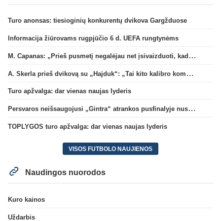
Turo anonsas: tiesioginių konkurentų dvikova Gargžduose
Informacija žiūrovams rugpjūčio 6 d. UEFA rungtynėms
M. Capanas: „Prieš pusmetį negalėjau net įsivaizduoti, kad žaisime prieš „Hajduk“
A. Skerla prieš dvikovą su „Hajduk“: „Tai kito kalibro komanda“
Turo apžvalga: dar vienas naujas lyderis
Persvaros neišsaugojusi „Gintra“ atrankos pusfinalyje nusileido Škotijos čempionėms
TOPLYGOS turo apžvalga: dar vienas naujas lyderis
VISOS FUTBOLO NAUJIENOS
Naudingos nuorodos
Kuro kainos
Uždarbis