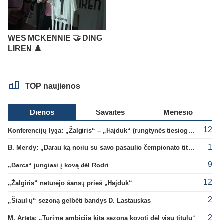
WES MCKENNIE 🤝 DING
LIREN ♟️
TOP naujienos
Dienos
Savaitės
Mėnesio
12
Konferencijų lyga: „Žalgiris“ – „Hajduk“ (rungtynės tiesiogiai)
1
B. Mendy: „Darau ką noriu su savo pasaulio čempionato titulu“
9
„Barca“ jungiasi į kovą dėl Rodri
12
„Žalgiris“ neturėjo šansų prieš „Hajduk“
2
„Šiaulių“ sezoną gelbėti bandys D. Lastauskas
2
M. Arteta: „Turime ambiciją kitą sezoną kovoti dėl visų titulų“