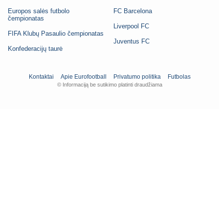
Europos salės futbolo
FC Barcelona
čempionatas
Liverpool FC
FIFA Klubų Pasaulio čempionatas
Juventus FC
Konfederacijų taurė
Kontaktai
Apie Eurofootball
Privatumo politika
Futbolas
© Informaciją be sutikimo platinti draudžiama