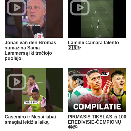
Jonas van den Bromas
Lamine Camara talento
sumažina Samą
🇸🇳✨
Lammersą iki trečiojo
puolėjo.
Casemiro ir Messi labai
PIRMASIS TIKSLAS iš 100
smagiai leidžia laiką
EREDIVISIE-ČEMPIONŲ
🤩😱