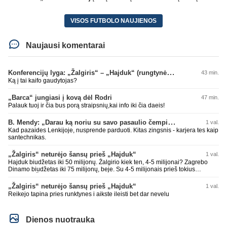
VISOS FUTBOLO NAUJIENOS
Naujausi komentarai
Konferencijų lyga: „Žalgiris“ – „Hajduk“ (rungtynės tiesiogiai)
43 min.
Ką į tai kaifo gaudytojas?
„Barca“ jungiasi į kovą dėl Rodri
47 min.
Palauk tuoj ir čia bus porą straipsnių,kai info iki čia daeis!
B. Mendy: „Darau ką noriu su savo pasaulio čempionato titulu“
1 val.
Kad pazaides Lenkijoje, nusprende parduoti. Kitas zingsnis - karjera tes kaip
santechnikas.
„Žalgiris“ neturėjo šansų prieš „Hajduk“
1 val.
Hajduk biudžetas iki 50 milijonų. Žalgirio kiek ten, 4-5 milijonai? Zagrebo
Dinamo biudžetas iki 75 milijonų, beje. Su 4-5 milijonais prieš tokius
nepaloši. Čia jums ne Sakartvelas. Kol nebus rimtų investuotojų, kurie
suorganizuotų bent 15-20 milijonų biudžetus, prieš tokius klubus šansų
„Žalgiris“ neturėjo šansų prieš „Hajduk“
1 val.
nebuvo ir nebus. Realu tik su Sakartvelais ir islandais ir pan. tikėtis teigiamo
Reikejo tapina pries runktynes i aikste ileisti bet dar nevelu
rezultato.
Dienos nuotrauka