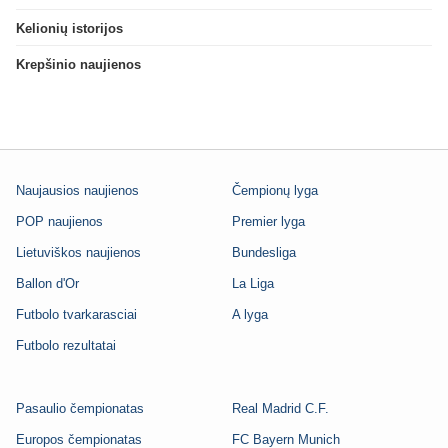
Kelionių istorijos
Krepšinio naujienos
Naujausios naujienos
Čempionų lyga
POP naujienos
Premier lyga
Lietuviškos naujienos
Bundesliga
Ballon d'Or
La Liga
Futbolo tvarkarasciai
A lyga
Futbolo rezultatai
Pasaulio čempionatas
Real Madrid C.F.
Europos čempionatas
FC Bayern Munich