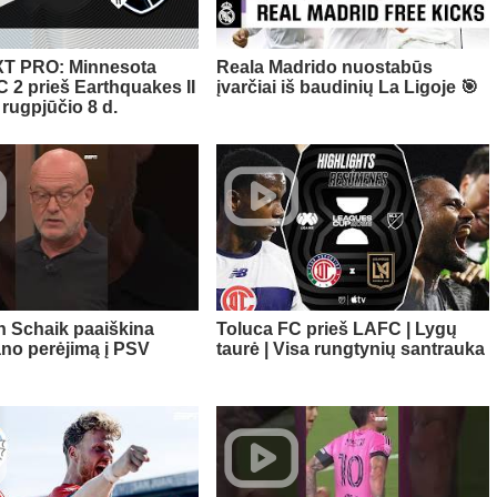
T PRO: Minnesota
Reala Madrido nuostabūs
C 2 prieš Earthquakes II
įvarčiai iš baudinių La Ligoje 🎯
 rugpjūčio 8 d.
n Schaik paaiškina
Toluca FC prieš LAFC | Lygų
no perėjimą į PSV
taurė | Visa rungtynių santrauka