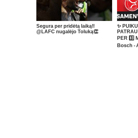
Segura per pridėtą laiką‼️ ​
✨ PUIKU
@LAFC nugalėjo Toluką👏
PATRAU
PER 3️⃣ 
Bosch - 