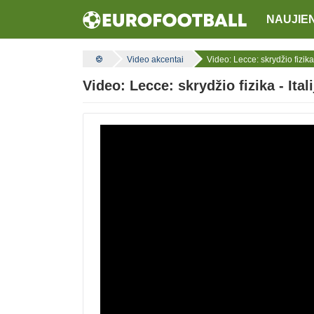
NAUJIE
Video akcentai
Video: Lecce: skrydžio fizika 
Video: Lecce: skrydžio fizika - Ital