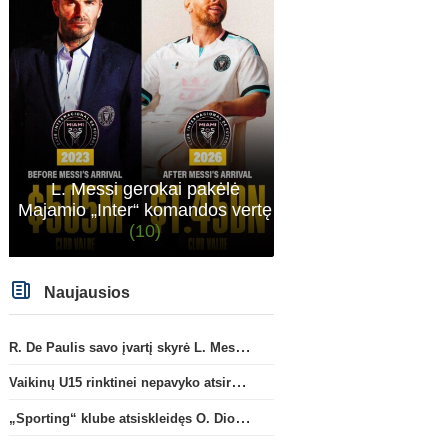
neteko gynybos vieno iš ramščių. RM kaip tik
pasistiprino. Cucurrlla bus siaubas manau Real
komandoje. Kažkaip man atrodo vėl bus
gynyboje ne kažkas.
L. Messi gerokai pakėlė
Majamio „Inter“ komandos vertę
(10)
Naujausios
R. De Paulis savo įvartį skyrė L. Messi mirusiam tėčiui Jorge
Vaikinų U15 rinktinei nepavyko atsirevanšuoti estams
„Sporting“ klube atsiskleidęs O. Diomande papildys „Nottingham“ gretas