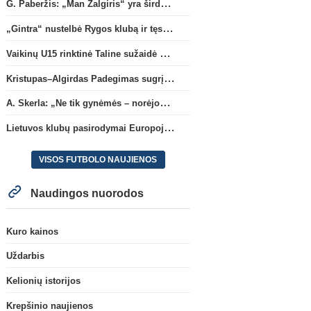
G. Paberžis: „Man Žalgiris“ yra širdyje“
„Gintra“ nustelbė Rygos klubą ir tęs kovas UEFA Europos taurės atrankoje
Vaikinų U15 rinktinė Taline sužaidė pirmąsias kontrolines rungtynes
Kristupas–Algirdas Padegimas sugrįžta į FC „Hegelmann” B sudėtį
A. Skerla: „Ne tik gynėmės – norėjome atakuoti“
Lietuvos klubų pasirodymai Europoje: patirti pralaimėjimai Kroatijos atstovams
VISOS FUTBOLO NAUJIENOS
Naudingos nuorodos
Kuro kainos
Uždarbis
Kelionių istorijos
Krepšinio naujienos