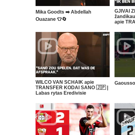
GJIVAI Z
Mika Goodts ➡️ Abdellah
žandikaul
Ouazane 👕🔄
apie TRA
WILCO VAN SCHAIK apie
Gaoussou 
TRANSFER KODAI SANO 🇯🇵 |
Labas rytas Eredivisie