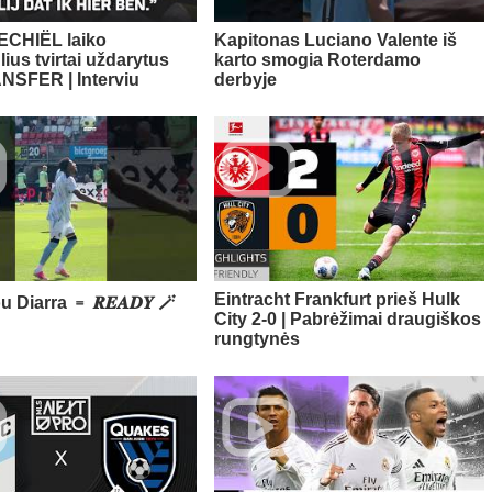
ECHIËL laiko
Kapitonas Luciano Valente iš
ius tvirtai uždarytus
karto smogia Roterdamo
NSFER | Interviu
derbyje
Eintracht Frankfurt prieš Hulk
Diarra ﹦ 𝑹𝑬𝑨𝑫𝒀 🪄
City 2-0 | Pabrėžimai draugiškos
rungtynės