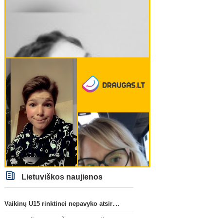
Lietuviškos naujienos
Vaikinų U15 rinktinei nepavyko atsirevanšuoti estams