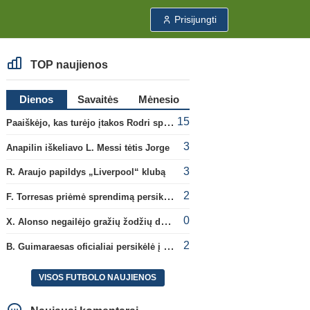
Prisijungti
TOP naujienos
Dienos
Savaitės
Mėnesio
15
Paaiškėjo, kas turėjo įtakos Rodri sprendimui pasirinkti Barselonos pusę
3
Anapilin iškeliavo L. Messi tėtis Jorge
3
R. Araujo papildys „Liverpool“ klubą
2
F. Torresas priėmė sprendimą persikelti į PSG ekipą
0
X. Alonso negailėjo gražių žodžių dabartiniam savo klubui „Chelsea“
2
B. Guimaraesas oficialiai persikėlė į „Arsenal“ klubą
VISOS FUTBOLO NAUJIENOS