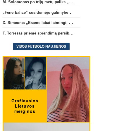
M. Solomonas po trijų metų paliks „Tottenham“ ir papildys „West Ham“ klubą
„Fenerbahce“ susidomėjo galimybe įsigyti R. Lukaku
D. Simeone: „Esame labai laimingi, kad turime J. Alvarezą“
F. Torresas priėmė sprendimą persikelti į PSG ekipą
VISOS FUTBOLO NAUJIENOS