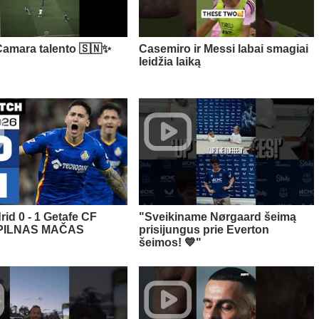
amara talento 🇸🇳✨
Casemiro ir Messi labai smagiai
leidžia laiką
rid 0 - 1 Getafe CF
"Sveikiname Nørgaard šeimą
 PILNAS MAČAS
prisijungus prie Everton
šeimos! 💙"