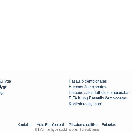
ų lyga
Pasaulio čempionatas
lyga
Europos čempionatas
iga
Europos salės futbolo čempionatas
FIFA Klubų Pasaulio čempionatas
Konfederacijų taurė
Kontaktai
Apie Eurofootball
Privatumo politika
Futbolas
© Informaciją be sutikimo platinti draudžiama