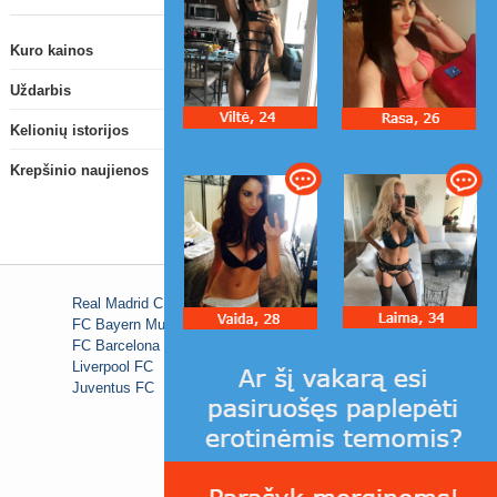
Kuro kainos
Uždarbis
Kelionių istorijos
Krepšinio naujienos
Real Madrid C.F.
FC Bayern Munich
FC Barcelona
Liverpool FC
Juventus FC