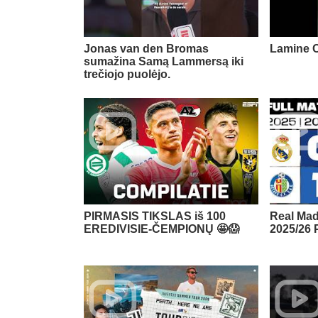
Jonas van den Bromas
Lamine C
sumažina Samą Lammersą iki
trečiojo puolėjo.
PIRMASIS TIKSLAS iš 100
Real Mad
EREDIVISIE-ČEMPIONŲ 🤩😱
2025/26