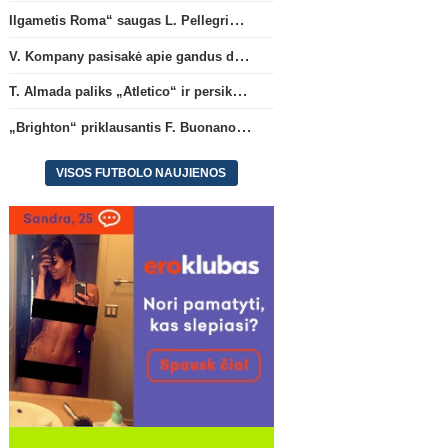
Ilgametis Roma“ saugas L. Pellegrini dar metams liks šiame klube
V. Kompany pasisakė apie gandus dėl M. Olise ateities „Bayern“ gretose
T. Almada paliks „Atletico“ ir persikels į legendinę Argentinos ekipą
„Brighton“ priklausantis F. Buonanotte karjerą pratęs Ispanijoje
VISOS FUTBOLO NAUJIENOS