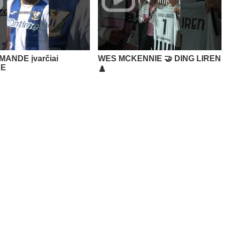
MANDE įvarčiai
WES MCKENNIE 🤝 DING LIREN
JE
♟️