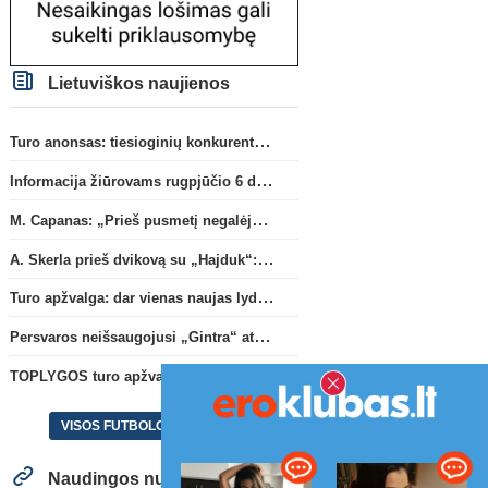
Lietuviškos naujienos
Turo anonsas: tiesioginių konkurentų dvikova Gargžduose
Informacija žiūrovams rugpjūčio 6 d. UEFA rungtynėms
M. Capanas: „Prieš pusmetį negalėjau net įsivaizduoti, kad žaisime prieš „Hajduk“
A. Skerla prieš dvikovą su „Hajduk“: „Tai kito kalibro komanda“
Turo apžvalga: dar vienas naujas lyderis
Persvaros neišsaugojusi „Gintra“ atrankos pusfinalyje nusileido Škotijos čempionėms
TOPLYGOS turo apžvalga: dar vienas naujas lyderis
VISOS FUTBOLO NAUJIENOS
Naudingos nuorodos