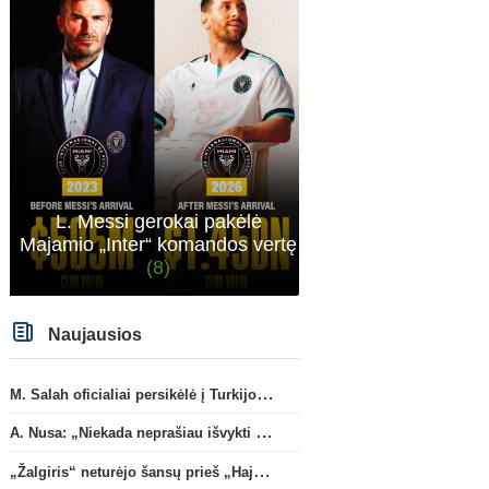
L. Messi gerokai pakėlė
Majamio „Inter“ komandos vertę
(8)
Naujausios
M. Salah oficialiai persikėlė į Turkijos ekipą „Trabzonspor“
A. Nusa: „Niekada neprašiau išvykti iš „RB Leipzig“ klubo“
„Žalgiris“ neturėjo šansų prieš „Hajduk“