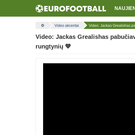
NAUJIE
Video akcentai
Video: Jackas Grealishas p
Video: Jackas Grealishas pabučia
rungtynių 💙