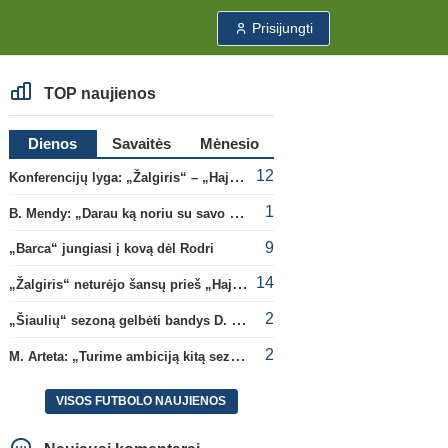
Prisijungti
TOP naujienos
Dienos
Savaitės
Mėnesio
12
Konferencijų lyga: „Žalgiris“ – „Hajduk“ (rungtynės tiesiogiai)
1
B. Mendy: „Darau ką noriu su savo pasaulio čempionato titulu“
9
„Barca“ jungiasi į kovą dėl Rodri
14
„Žalgiris“ neturėjo šansų prieš „Hajduk“
2
„Šiaulių“ sezoną gelbėti bandys D. Lastauskas
2
M. Arteta: „Turime ambiciją kitą sezoną kovoti dėl visų titulų“
VISOS FUTBOLO NAUJIENOS