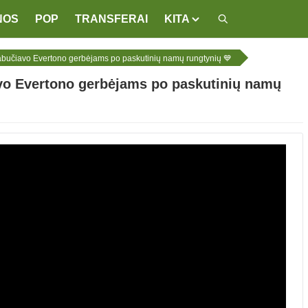
NOS
POP
TRANSFERAI
KITA
abučiavo Evertono gerbėjams po paskutinių namų rungtynių 💙
vo Evertono gerbėjams po paskutinių namų