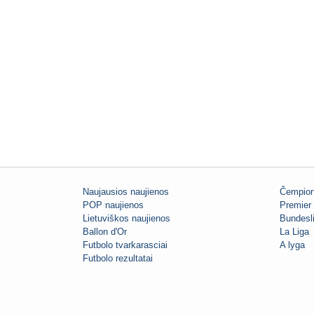
Naujausios naujienos
Čempion
POP naujienos
Premier 
Lietuviškos naujienos
Bundesl
Ballon d'Or
La Liga
Futbolo tvarkarasciai
A lyga
Futbolo rezultatai