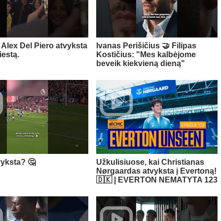
Alex Del Piero atvyksta
Ivanas Perišičius 🤝 Filipas
iestą.
Kostičius: "Mes kalbėjome
beveik kiekvieną dieną"
vyksta? 🤔
Užkulisiuose, kai Christianas
Nørgaardas atvyksta į Evertoną!
🇩🇰 | EVERTON NEMATYTA 123