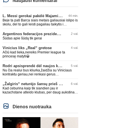
Naujausi komentarai
L. Messi gerokai pakėlė Majamio „Inter“ komandos vertę
44 min.
Beje ta pati Barca siais metais galiausiai islipo is
skolu, del to gali leisti pagaliau taikytis i
komandos pildyma ka ir daro su Adeyemi, Rodri,
visa Julian Alvarez saga.
Argentinos federacijos prezidentas C. Tapia negailėjo pagyrų G. Infantino
2 val.
Šūdas apie šūdą tik gerai
Vinicius liks „Real“ gretose
4 val.
Ačiū kad lieka,nereiks Premier league ta
princesę matyti😀
Rodri apsisprendė dėl naujos komandos
5 val.
Nu čia realui bus kliurka,žaidžia su Viniciaus
kontraktu geriau,nei renkasi gerus
žaidėjus...kolkas ne vienas nebuvo geras
„Žalgiris“ neturėjo šansų prieš „Hajduk“
6 val.
Kad ceburina kaip tik siandien jau ir
kazachstane atleido klubas, per daug aukstinat
ji.
Dienos nuotrauka