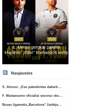
L. Messi gerokai pakėlė
Majamio „Inter“ komandos vertę
(10)
Naujausios
X. Alonso: „Esu patenkintas dabartiniais „Chelsea“ ekipos vartininkais“
F. Mastanuono oficialiai sezonui skolinamas „Fiorentina“ ekipai
Buvęs ilgametis„Barcelona“ žaidėjas S. Roberto artėja link persikėlimo į MLS