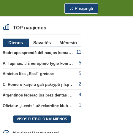
Prisijungti
TOP naujienos
Dienos
Savaitės
Mėnesio
11
Rodri apsisprendė dėl naujos komandos
5
A. Tapinas: „Iš europinio lygio komandos gavom gerų pamokų“
5
Vinicius liks „Real“ gretose
2
C. Romero karjera gali pakrypti į Ispaniją
4
Argentinos federacijos prezidentas C. Tapia negailėjo pagyrų G. Infantino
1
Oficialu: „Leeds“ už rekordinę klubui sumą įsigijo Anglijos rinktinės vartininką
VISOS FUTBOLO NAUJIENOS