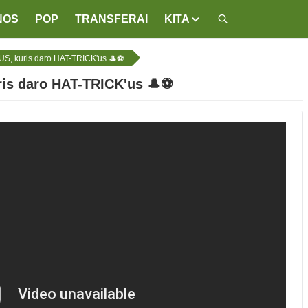
NOS
POP
TRANSFERAI
KITA
S, kuris daro HAT-TRICK'us 🎩⚽
is daro HAT-TRICK'us 🎩⚽