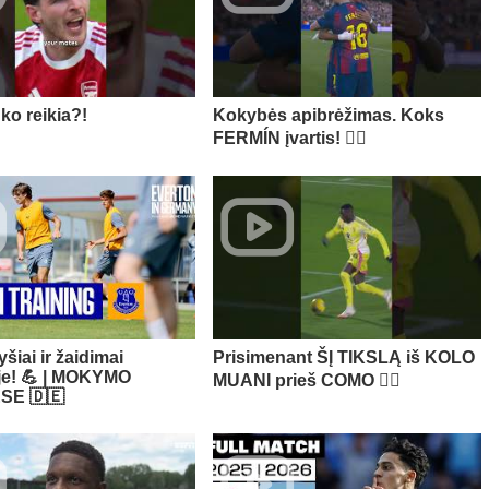
 ko reikia?!
Kokybės apibrėžimas. Koks
FERMÍN įvartis! 😮‍💨
yšiai ir žaidimai
Prisimenant ŠĮ TIKSLĄ iš KOLO
oje! 💪 | MOKYMO
MUANI prieš COMO 😮‍💨​
SE 🇩🇪