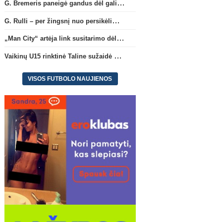
G. Bremeris paneigė gandus dėl galimo išvykimo iš „Juventus“ klubo
G. Rulli – per žingsnį nuo persikėlimo į „Manchester City“ klubą
„Man City“ artėja link susitarimo dėl marokiečio A. Bouaddi persikėlimo
Vaikinų U15 rinktinė Taline sužaidė pirmąsias kontrolines rungtynes
VISOS FUTBOLO NAUJIENOS