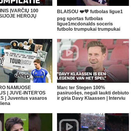
NIS ĮVARČIŲ 100
BLAISOU ❤️💙 futbolas ligue1
SIJOJE HEROJŲ
psg sportas futbolas
ligue1mcdonalds soceris
futbolo trumpukai trumpukai
ERO NAMUOSE
Marc ter Stegen 100%
S | JUVE-INTER'OS
pasiruošęs, negali laukti debiuto
 | Juventus vasaros
ir giria Davy Klaassen | Interviu
diena