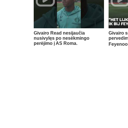
Givairo Read nesijaučia
Givairo s
nusivylęs po nesėkmingo
pervedim
perėjimo į AS Roma.
Feyenoor