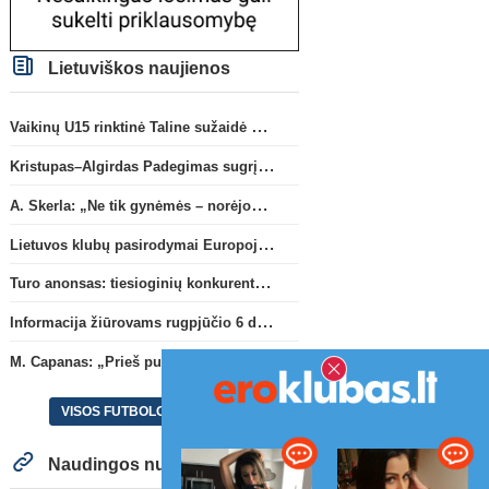
Lietuviškos naujienos
Vaikinų U15 rinktinė Taline sužaidė pirmąsias kontrolines rungtynes
Kristupas–Algirdas Padegimas sugrįžta į FC „Hegelmann” B sudėtį
A. Skerla: „Ne tik gynėmės – norėjome atakuoti“
Lietuvos klubų pasirodymai Europoje: patirti pralaimėjimai Kroatijos atstovams
Turo anonsas: tiesioginių konkurentų dvikova Gargžduose
Informacija žiūrovams rugpjūčio 6 d. UEFA rungtynėms
M. Capanas: „Prieš pusmetį negalėjau net įsivaizduoti, kad žaisime prieš „Hajduk“
VISOS FUTBOLO NAUJIENOS
Naudingos nuorodos