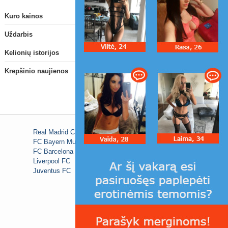
Kuro kainos
Uždarbis
Kelionių istorijos
Krepšinio naujienos
Real Madrid C.F.
FC Bayern Munich
FC Barcelona
Liverpool FC
Juventus FC