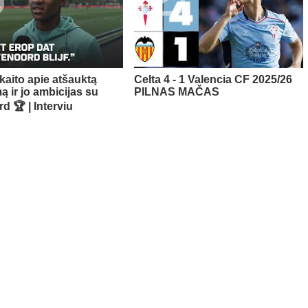
kaito apie atšauktą
Celta 4 - 1 Valencia CF 2025/26
ą ir jo ambicijas su
PILNAS MAČAS
d 🏆 | Interviu