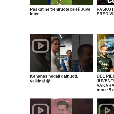
Paskutinė treniruotė prieš Juve
PASKUTI
Inter
EREDIVI
Kenanas negali dainuoti,
DEL PI
JUVENTU
vaikinai 😭​
VAKARAS
turas: 5 