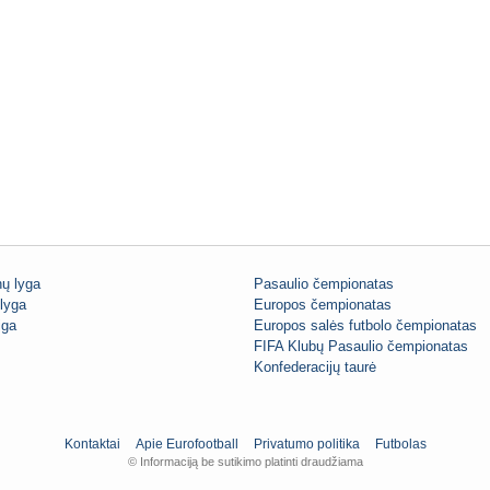
ų lyga
Pasaulio čempionatas
lyga
Europos čempionatas
iga
Europos salės futbolo čempionatas
FIFA Klubų Pasaulio čempionatas
Konfederacijų taurė
Kontaktai
Apie Eurofootball
Privatumo politika
Futbolas
© Informaciją be sutikimo platinti draudžiama