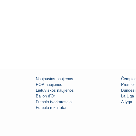
Naujausios naujienos
Čempion
POP naujienos
Premier 
Lietuviškos naujienos
Bundesl
Ballon d'Or
La Liga
Futbolo tvarkarasciai
A lyga
Futbolo rezultatai