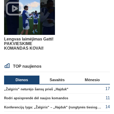
Lengvas laimėjimas Gatti!
PAKVIESKIME
KOMANDAS KOVAI!
TOP naujienos
Dienos
Savaitės
Mėnesio
17
„Žalgiris“ neturėjo šansų prieš „Hajduk“
11
Rodri apsisprendė dėl naujos komandos
14
Konferencijų lyga: „Žalgiris“ – „Hajduk“ (rungtynės tiesiogiai)