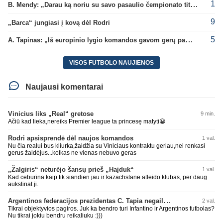
1
B. Mendy: „Darau ką noriu su savo pasaulio čempionato titulu“
9
„Barca“ jungiasi į kovą dėl Rodri
5
A. Tapinas: „Iš europinio lygio komandos gavom gerų pamokų“
VISOS FUTBOLO NAUJIENOS
Naujausi komentarai
Vinicius liks „Real“ gretose
9 min.
Ačiū kad lieka,nereiks Premier league ta princesę matyti😀
Rodri apsisprendė dėl naujos komandos
1 val.
Nu čia realui bus kliurka,žaidžia su Viniciaus kontraktu geriau,nei renkasi
gerus žaidėjus...kolkas ne vienas nebuvo geras
„Žalgiris“ neturėjo šansų prieš „Hajduk“
1 val.
Kad ceburina kaip tik siandien jau ir kazachstane atleido klubas, per daug
aukstinat ji.
Argentinos federacijos prezidentas C. Tapia negailėjo pagyrų G. Infantino
2 val.
Tikrai objektyvios pagiros. Juk ka bendro turi Infantino ir Argentinos futbolas?
Nu tikrai jokiu bendru reikaliuku :)))