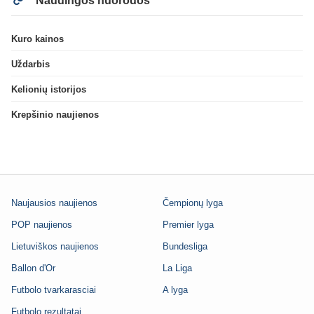
Naudingos nuorodos
Kuro kainos
Uždarbis
Kelionių istorijos
Krepšinio naujienos
Naujausios naujienos
Čempionų lyga
POP naujienos
Premier lyga
Lietuviškos naujienos
Bundesliga
Ballon d'Or
La Liga
Futbolo tvarkarasciai
A lyga
Futbolo rezultatai