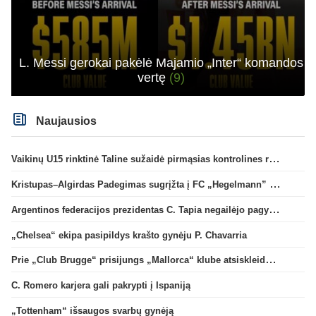
L. Messi gerokai pakėlė Majamio „Inter“ komandos
vertę
(9)
Naujausios
Vaikinų U15 rinktinė Taline sužaidė pirmąsias kontrolines rungtynes
Kristupas–Algirdas Padegimas sugrįžta į FC „Hegelmann” B sudėtį
Argentinos federacijos prezidentas C. Tapia negailėjo pagyrų G. Infantino
„Chelsea“ ekipa pasipildys krašto gynėju P. Chavarria
Prie „Club Brugge“ prisijungs „Mallorca“ klube atsiskleidęs J. Virgili
C. Romero karjera gali pakrypti į Ispaniją
„Tottenham“ išsaugos svarbų gynėją