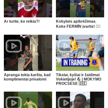
Ar turite, ko reikia?!
Kokybės apibrėžimas.
Koks FERMÍN įvartis! 😮‍💨
Apranga tokia karšta, kad
Tikslai, kyšiai ir žaidimai
komplimentai privalomi
Vokietijoje! 💪 | MOKYMO
PROCSESE 🇩🇪