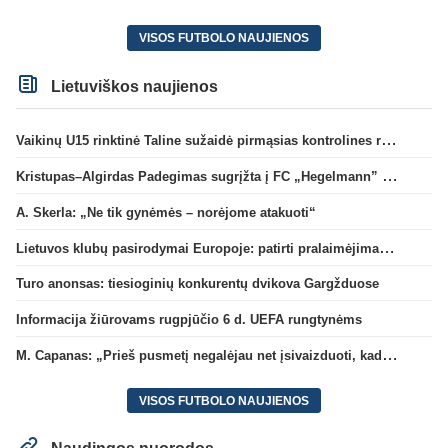
VISOS FUTBOLO NAUJIENOS
Lietuviškos naujienos
Vaikinų U15 rinktinė Taline sužaidė pirmąsias kontrolines rungtynes
Kristupas–Algirdas Padegimas sugrįžta į FC „Hegelmann” B sudėtį
A. Skerla: „Ne tik gynėmės – norėjome atakuoti“
Lietuvos klubų pasirodymai Europoje: patirti pralaimėjimai Kroatijos atstovams
Turo anonsas: tiesioginių konkurentų dvikova Gargžduose
Informacija žiūrovams rugpjūčio 6 d. UEFA rungtynėms
M. Capanas: „Prieš pusmetį negalėjau net įsivaizduoti, kad žaisime prieš „Hajduk“
VISOS FUTBOLO NAUJIENOS