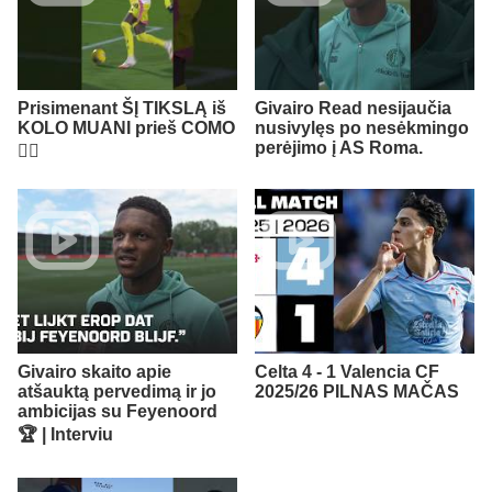
Prisimenant ŠĮ TIKSLĄ iš
Givairo Read nesijaučia
KOLO MUANI prieš COMO
nusivylęs po nesėkmingo
perėjimo į AS Roma.
😮‍💨​
Givairo skaito apie
Celta 4 - 1 Valencia CF
atšauktą pervedimą ir jo
2025/26 PILNAS MAČAS
ambicijas su Feyenoord
🏆 | Interviu