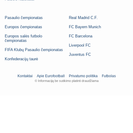
Pasaulio čempionatas
Real Madrid C.F.
Europos čempionatas
FC Bayern Munich
Europos salės futbolo
FC Barcelona
čempionatas
Liverpool FC
FIFA Klubų Pasaulio čempionatas
Juventus FC
Konfederacijų taurė
Kontaktai
Apie Eurofootball
Privatumo politika
Futbolas
© Informaciją be sutikimo platinti draudžiama