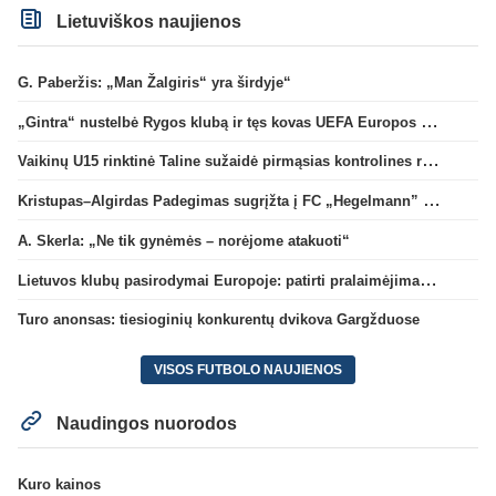
Lietuviškos naujienos
G. Paberžis: „Man Žalgiris“ yra širdyje“
„Gintra“ nustelbė Rygos klubą ir tęs kovas UEFA Europos taurės atrankoje
Vaikinų U15 rinktinė Taline sužaidė pirmąsias kontrolines rungtynes
Kristupas–Algirdas Padegimas sugrįžta į FC „Hegelmann” B sudėtį
A. Skerla: „Ne tik gynėmės – norėjome atakuoti“
Lietuvos klubų pasirodymai Europoje: patirti pralaimėjimai Kroatijos atstovams
Turo anonsas: tiesioginių konkurentų dvikova Gargžduose
VISOS FUTBOLO NAUJIENOS
Naudingos nuorodos
Kuro kainos