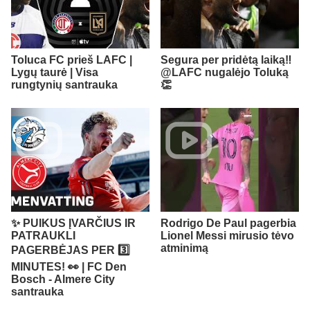
Toluca FC prieš LAFC |
Segura per pridėtą laiką‼️ ​
Lygų taurė | Visa
@LAFC nugalėjo Toluką
rungtynių santrauka
👏
✨ PUIKUS ĮVARČIUS IR
Rodrigo De Paul pagerbia
PATRAUKLI
Lionel Messi mirusio tėvo
atminimą
PAGERBĖJAS PER 3️⃣
MINUTES! 👀 | FC Den
Bosch - Almere City
santrauka