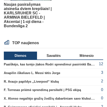
Naujas pasirašymas
atsineša dviem krepšiais! |
KARLSRUHER SC -
ARMINIA BIELEFELD |
Akcentai | 1-oji diena -
Bundesliga 2
TOP naujienos
Dienos
Savaitės
Mėnesio
12
Paaiškėjo, kas turėjo įtakos Rodri sprendimui pasirinkti Barselonos pusę
3
Anapilin iškeliavo L. Messi tėtis Jorge
2
R. Araujo papildys „Liverpool“ klubą
0
F. Torresas priėmė sprendimą persikelti į PSG ekipą
0
X. Alonso negailėjo gražių žodžių dabartiniam savo klubui „Chelsea“
2