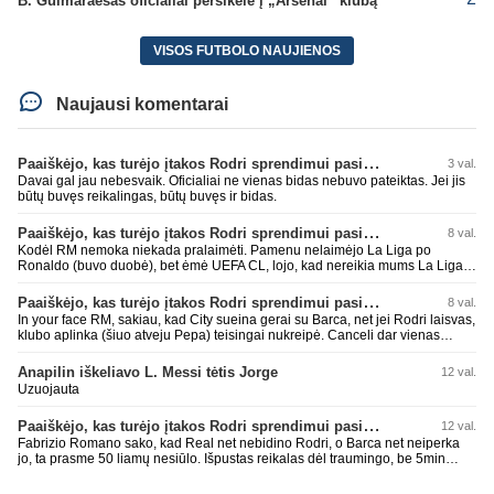
B. Guimaraesas oficialiai persikėlė į „Arsenal“ klubą
VISOS FUTBOLO NAUJIENOS
Naujausi komentarai
Paaiškėjo, kas turėjo įtakos Rodri sprendimui pasirinkti Barselonos pusę
3 val.
Davai gal jau nebesvaik. Oficialiai ne vienas bidas nebuvo pateiktas. Jei jis
būtų buvęs reikalingas, būtų buvęs ir bidas.
Paaiškėjo, kas turėjo įtakos Rodri sprendimui pasirinkti Barselonos pusę
8 val.
Kodėl RM nemoka niekada pralaimėti. Pamenu nelaimėjo La Liga po
Ronaldo (buvo duobė), bet ėmė UEFA CL, lojo, kad nereikia mums La Liga,
kaip n metų nepasisekė laimėti dar tada Benzema lyg užmetė, kad nori
laimėti La Liga. Dabar vėl gavo nuo Barcos ir Rodri ateina ne pas juos, vėl
Paaiškėjo, kas turėjo įtakos Rodri sprendimui pasirinkti Barselonos pusę
8 val.
nereikia mums jo, senas ir t.t. Gal davai vyriškai priimkit tuos pralaimėjimus
In your face RM, sakiau, kad City sueina gerai su Barca, net jei Rodri laisvas,
be kvailų nereikia, nenorim ir t.t.
klubo aplinka (šiuo atveju Pepa) teisingai nukreipė. Canceli dar vienas
buves Rodri bendraklubis, bus įdomus sezonas. Abu apsipirko neblogai.
Super
Anapilin iškeliavo L. Messi tėtis Jorge
12 val.
Uzuojauta
Paaiškėjo, kas turėjo įtakos Rodri sprendimui pasirinkti Barselonos pusę
12 val.
Fabrizio Romano sako, kad Real net nebidino Rodri, o Barca net neiperka
jo, ta prasme 50 liamų nesiūlo. Išpustas reikalas dėl traumingo, be 5min
dieduko.