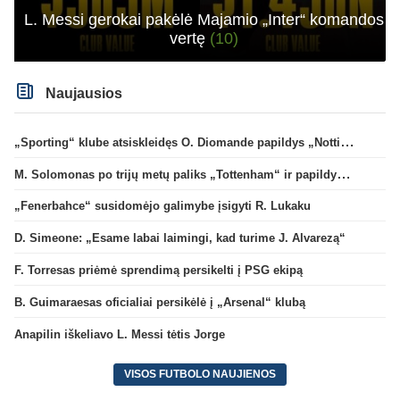
L. Messi gerokai pakėlė Majamio „Inter“ komandos
vertę
(10)
Naujausios
„Sporting“ klube atsiskleidęs O. Diomande papildys „Nottingham“ gretas
M. Solomonas po trijų metų paliks „Tottenham“ ir papildys „West Ham“ klubą
„Fenerbahce“ susidomėjo galimybe įsigyti R. Lukaku
D. Simeone: „Esame labai laimingi, kad turime J. Alvarezą“
F. Torresas priėmė sprendimą persikelti į PSG ekipą
B. Guimaraesas oficialiai persikėlė į „Arsenal“ klubą
Anapilin iškeliavo L. Messi tėtis Jorge
VISOS FUTBOLO NAUJIENOS