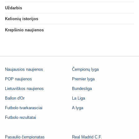
Uždarbis
Kelionių istorijos
Krepšinio naujienos
Naujausios naujienos
Čempionų lyga
POP naujienos
Premier lyga
Lietuviškos naujienos
Bundesliga
Ballon d'Or
La Liga
Futbolo tvarkarasciai
A lyga
Futbolo rezultatai
Pasaulio čempionatas
Real Madrid C.F.