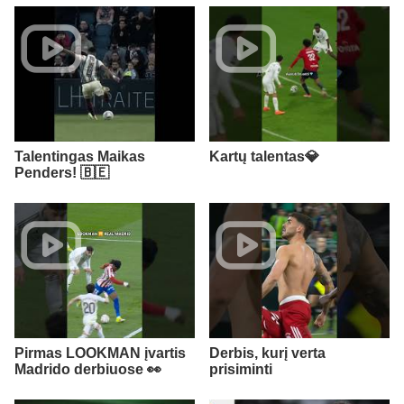
Talentingas Maikas
Kartų talentas💎
Penders! 🇧🇪
Pirmas LOOKMAN įvartis
Derbis, kurį verta
Madrido derbiuose 👀
prisiminti