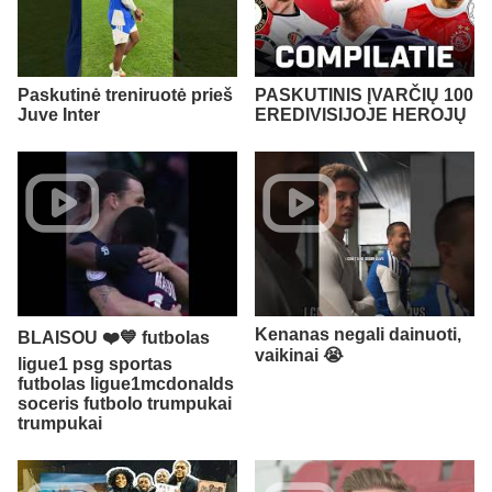
Paskutinė treniruotė prieš
PASKUTINIS ĮVARČIŲ 100
Juve Inter
EREDIVISIJOJE HEROJŲ
Kenanas negali dainuoti,
BLAISOU ❤️💙 futbolas
vaikinai 😭​
ligue1 psg sportas
futbolas ligue1mcdonalds
soceris futbolo trumpukai
trumpukai