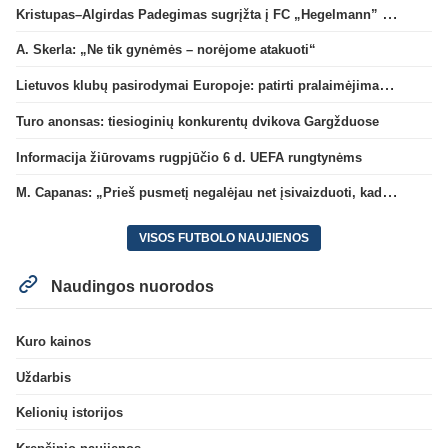
Kristupas–Algirdas Padegimas sugrįžta į FC „Hegelmann” B sudėtį
A. Skerla: „Ne tik gynėmės – norėjome atakuoti“
Lietuvos klubų pasirodymai Europoje: patirti pralaimėjimai Kroatijos atstovams
Turo anonsas: tiesioginių konkurentų dvikova Gargžduose
Informacija žiūrovams rugpjūčio 6 d. UEFA rungtynėms
M. Capanas: „Prieš pusmetį negalėjau net įsivaizduoti, kad žaisime prieš „Hajduk“
VISOS FUTBOLO NAUJIENOS
Naudingos nuorodos
Kuro kainos
Uždarbis
Kelionių istorijos