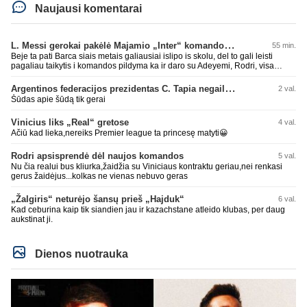
Naujausi komentarai
L. Messi gerokai pakėlė Majamio „Inter“ komandos vertę
55 min.
Beje ta pati Barca siais metais galiausiai islipo is skolu, del to gali leisti
pagaliau taikytis i komandos pildyma ka ir daro su Adeyemi, Rodri, visa
Julian Alvarez saga.
Argentinos federacijos prezidentas C. Tapia negailėjo pagyrų G. Infantino
2 val.
Šūdas apie šūdą tik gerai
Vinicius liks „Real“ gretose
4 val.
Ačiū kad lieka,nereiks Premier league ta princesę matyti😀
Rodri apsisprendė dėl naujos komandos
5 val.
Nu čia realui bus kliurka,žaidžia su Viniciaus kontraktu geriau,nei renkasi
gerus žaidėjus...kolkas ne vienas nebuvo geras
„Žalgiris“ neturėjo šansų prieš „Hajduk“
6 val.
Kad ceburina kaip tik siandien jau ir kazachstane atleido klubas, per daug
aukstinat ji.
Dienos nuotrauka