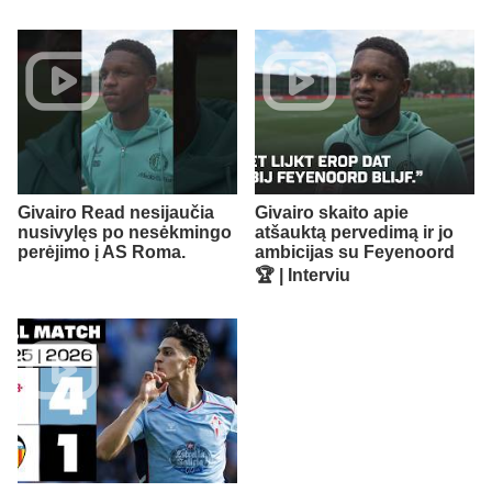
Givairo Read nesijaučia
Givairo skaito apie
nusivylęs po nesėkmingo
atšauktą pervedimą ir jo
perėjimo į AS Roma.
ambicijas su Feyenoord
🏆 | Interviu