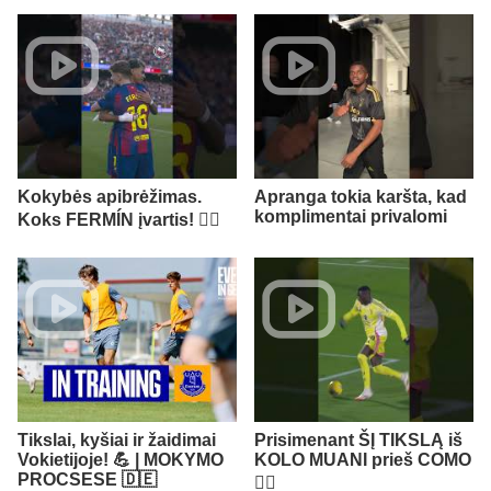
Kokybės apibrėžimas.
Apranga tokia karšta, kad
komplimentai privalomi
Koks FERMÍN įvartis! 😮‍💨
Tikslai, kyšiai ir žaidimai
Prisimenant ŠĮ TIKSLĄ iš
Vokietijoje! 💪 | MOKYMO
KOLO MUANI prieš COMO
PROCSESE 🇩🇪
😮‍💨​