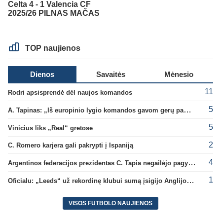
Celta 4 - 1 Valencia CF
2025/26 PILNAS MAČAS
TOP naujienos
Dienos
Savaitės
Mėnesio
11
Rodri apsisprendė dėl naujos komandos
5
A. Tapinas: „Iš europinio lygio komandos gavom gerų pamokų“
5
Vinicius liks „Real“ gretose
2
C. Romero karjera gali pakrypti į Ispaniją
4
Argentinos federacijos prezidentas C. Tapia negailėjo pagyrų G. Infantino
1
Oficialu: „Leeds“ už rekordinę klubui sumą įsigijo Anglijos rinktinės vartininką
VISOS FUTBOLO NAUJIENOS