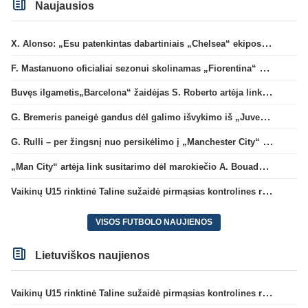
Naujausios
X. Alonso: „Esu patenkintas dabartiniais „Chelsea“ ekipos vartininkais“
F. Mastanuono oficialiai sezonui skolinamas „Fiorentina“ ekipai
Buvęs ilgametis„Barcelona“ žaidėjas S. Roberto artėja link persikėlimo į MLS
G. Bremeris paneigė gandus dėl galimo išvykimo iš „Juventus“ klubo
G. Rulli – per žingsnį nuo persikėlimo į „Manchester City“ klubą
„Man City“ artėja link susitarimo dėl marokiečio A. Bouaddi persikėlimo
Vaikinų U15 rinktinė Taline sužaidė pirmąsias kontrolines rungtynes
VISOS FUTBOLO NAUJIENOS
Lietuviškos naujienos
Vaikinų U15 rinktinė Taline sužaidė pirmąsias kontrolines rungtynes