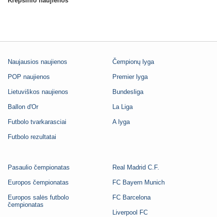
Krepšinio naujienos
Naujausios naujienos
Čempionų lyga
POP naujienos
Premier lyga
Lietuviškos naujienos
Bundesliga
Ballon d'Or
La Liga
Futbolo tvarkarasciai
A lyga
Futbolo rezultatai
Pasaulio čempionatas
Real Madrid C.F.
Europos čempionatas
FC Bayern Munich
Europos salės futbolo
FC Barcelona
čempionatas
Liverpool FC