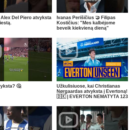
Alex Del Piero atvyksta
Ivanas Perišičius 🤝 Filipas
iestą.
Kostičius: "Mes kalbėjome
beveik kiekvieną dieną"
vyksta? 🤔
Užkulisiuose, kai Christianas
Nørgaardas atvyksta į Evertoną!
🇩🇰 | EVERTON NEMATYTA 123