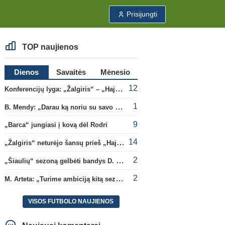
Prisijungti
TOP naujienos
Dienos
Savaitės
Mėnesio
12
Konferencijų lyga: „Žalgiris“ – „Hajduk“ (rungtynės tiesiogiai)
1
B. Mendy: „Darau ką noriu su savo pasaulio čempionato titulu“
9
„Barca“ jungiasi į kovą dėl Rodri
14
„Žalgiris“ neturėjo šansų prieš „Hajduk“
2
„Šiaulių“ sezoną gelbėti bandys D. Lastauskas
2
M. Arteta: „Turime ambiciją kitą sezoną kovoti dėl visų titulų“
VISOS FUTBOLO NAUJIENOS