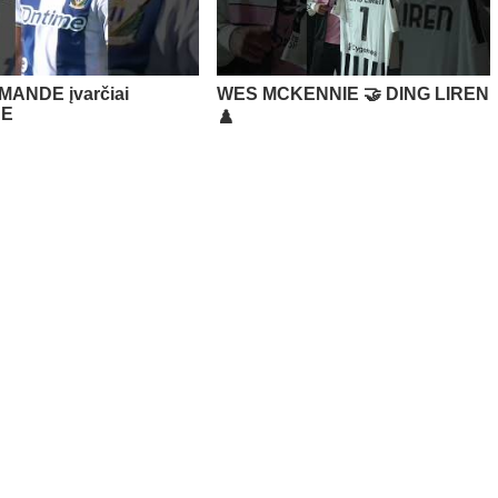
MANDE įvarčiai
WES MCKENNIE 🤝 DING LIREN
JE
♟️