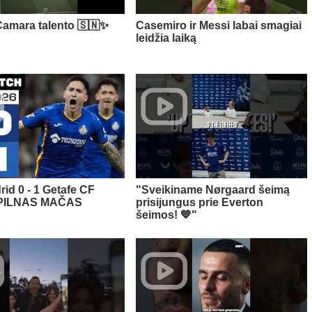
amara talento 🇸🇳✨
Casemiro ir Messi labai smagiai
leidžia laiką
rid 0 - 1 Getafe CF
"Sveikiname Nørgaard šeimą
 PILNAS MAČAS
prisijungus prie Everton
šeimos! 💙"