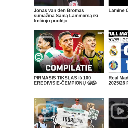
Jonas van den Bromas
Lamine C
sumažina Samą Lammersą iki
trečiojo puolėjo.
PIRMASIS TIKSLAS iš 100
Real Mad
EREDIVISIE-ČEMPIONŲ 🤩😱
2025/26