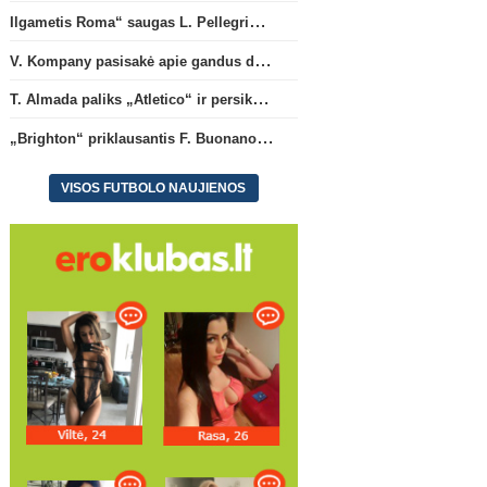
Ilgametis Roma“ saugas L. Pellegrini dar metams liks šiame klube
V. Kompany pasisakė apie gandus dėl M. Olise ateities „Bayern“ gretose
T. Almada paliks „Atletico“ ir persikels į legendinę Argentinos ekipą
„Brighton“ priklausantis F. Buonanotte karjerą pratęs Ispanijoje
VISOS FUTBOLO NAUJIENOS