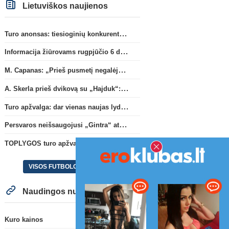
Lietuviškos naujienos
Turo anonsas: tiesioginių konkurentų dvikova Gargžduose
Informacija žiūrovams rugpjūčio 6 d. UEFA rungtynėms
M. Capanas: „Prieš pusmetį negalėjau net įsivaizduoti, kad žaisime prieš „Hajduk“
A. Skerla prieš dvikovą su „Hajduk“: „Tai kito kalibro komanda“
Turo apžvalga: dar vienas naujas lyderis
Persvaros neišsaugojusi „Gintra“ atrankos pusfinalyje nusileido Škotijos čempionėms
TOPLYGOS turo apžvalga: dar vienas naujas lyderis
VISOS FUTBOLO NAUJIENOS
Naudingos nuorodos
Kuro kainos