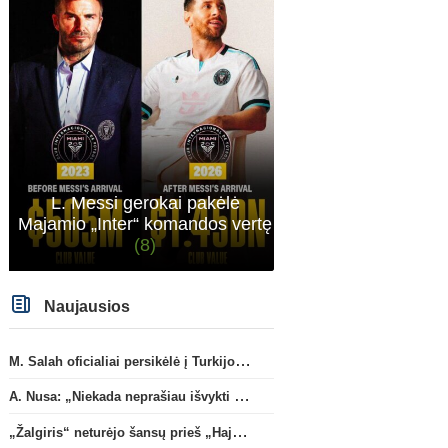
L. Messi gerokai pakėlė
Majamio „Inter“ komandos vertę
(8)
Naujausios
M. Salah oficialiai persikėlė į Turkijos ekipą „Trabzonspor“
A. Nusa: „Niekada neprašiau išvykti iš „RB Leipzig“ klubo“
„Žalgiris“ neturėjo šansų prieš „Hajduk“