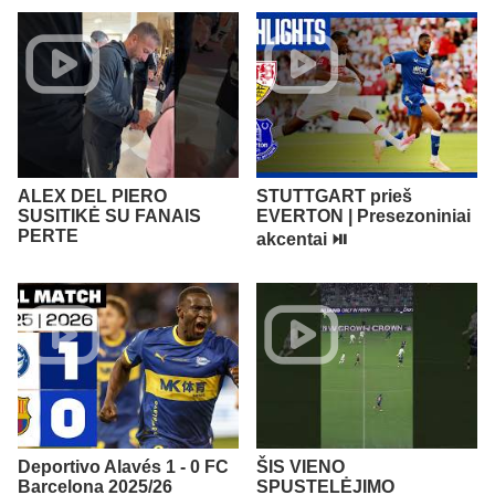
ALEX DEL PIERO
STUTTGART prieš
SUSITIKĖ SU FANAIS
EVERTON | Presezoniniai
PERTE
akcentai ⏯️
Deportivo Alavés 1 - 0 FC
ŠIS VIENO
Barcelona 2025/26
SPUSTELĖJIMO