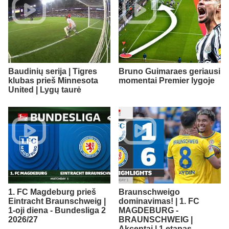
Baudinių serija | Tigres
Bruno Guimaraes geriausi
klubas prieš Minnesota
momentai Premier lygoje
United | Lygų taurė
1. FC Magdeburg prieš
Braunschweigo
Eintracht Braunschweig |
dominavimas! | 1. FC
1-oji diena - Bundesliga 2
MAGDEBURG -
2026/27
BRAUNSCHWEIG |
Akcentai | 1 etapas -