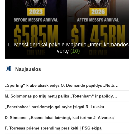
L. Messi gerokai pakėlė Majamio „Inter“ komandos
vertę
(10)
Naujausios
„Sporting“ klube atsiskleidęs O. Diomande papildys „Nottingham“ gretas
M. Solomonas po trijų metų paliks „Tottenham“ ir papildys „West Ham“ klubą
„Fenerbahce“ susidomėjo galimybe įsigyti R. Lukaku
D. Simeone: „Esame labai laimingi, kad turime J. Alvarezą“
F. Torresas priėmė sprendimą persikelti į PSG ekipą