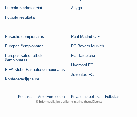
Futbolo tvarkarasciai
A lyga
Futbolo rezultatai
Pasaulio čempionatas
Real Madrid C.F.
Europos čempionatas
FC Bayern Munich
Europos salės futbolo
FC Barcelona
čempionatas
Liverpool FC
FIFA Klubų Pasaulio čempionatas
Juventus FC
Konfederacijų taurė
Kontaktai
Apie Eurofootball
Privatumo politika
Futbolas
© Informaciją be sutikimo platinti draudžiama