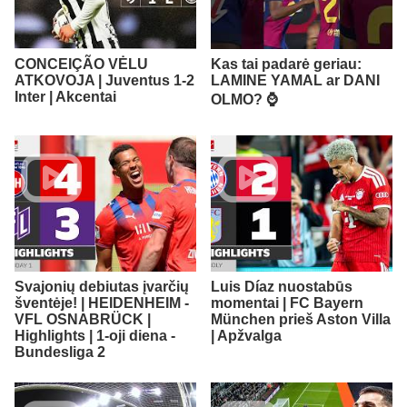
CONCEIÇÃO VĖLU
Kas tai padarė geriau:
ATKOVOJA | Juventus 1-2
LAMINE YAMAL ar DANI
Inter | Akcentai
OLMO? ⌚️
Svajonių debiutas įvarčių
Luis Díaz nuostabūs
šventėje! | HEIDENHEIM -
momentai | FC Bayern
VFL OSNABRÜCK |
München prieš Aston Villa
Highlights | 1-oji diena -
| Apžvalga
Bundesliga 2