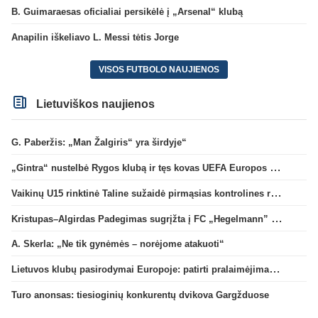
B. Guimaraesas oficialiai persikėlė į „Arsenal“ klubą
Anapilin iškeliavo L. Messi tėtis Jorge
VISOS FUTBOLO NAUJIENOS
Lietuviškos naujienos
G. Paberžis: „Man Žalgiris“ yra širdyje“
„Gintra“ nustelbė Rygos klubą ir tęs kovas UEFA Europos taurės atrankoje
Vaikinų U15 rinktinė Taline sužaidė pirmąsias kontrolines rungtynes
Kristupas–Algirdas Padegimas sugrįžta į FC „Hegelmann” B sudėtį
A. Skerla: „Ne tik gynėmės – norėjome atakuoti“
Lietuvos klubų pasirodymai Europoje: patirti pralaimėjimai Kroatijos atstovams
Turo anonsas: tiesioginių konkurentų dvikova Gargžduose