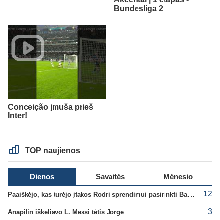
Bundesliga 2
Conceição įmuša prieš
Inter!
TOP naujienos
Dienos
Savaitės
Mėnesio
12
Paaiškėjo, kas turėjo įtakos Rodri sprendimui pasirinkti Barselonos pusę
3
Anapilin iškeliavo L. Messi tėtis Jorge