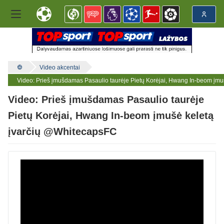
Video akcentai
Video: Prieš įmušdamas Pasaulio taurėje Pietų Korėjai, Hwang In-beom įm
Video: Prieš įmušdamas Pasaulio taurėje
Pietų Korėjai, Hwang In-beom įmušė keletą
įvarčių @WhitecapsFC