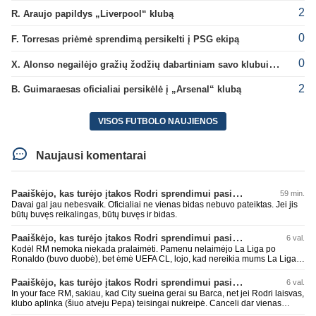
2
R. Araujo papildys „Liverpool“ klubą
0
F. Torresas priėmė sprendimą persikelti į PSG ekipą
0
X. Alonso negailėjo gražių žodžių dabartiniam savo klubui „Chelsea“
2
B. Guimaraesas oficialiai persikėlė į „Arsenal“ klubą
VISOS FUTBOLO NAUJIENOS
Naujausi komentarai
Paaiškėjo, kas turėjo įtakos Rodri sprendimui pasirinkti Barselonos pusę
59 min.
Davai gal jau nebesvaik. Oficialiai ne vienas bidas nebuvo pateiktas. Jei jis
būtų buvęs reikalingas, būtų buvęs ir bidas.
Paaiškėjo, kas turėjo įtakos Rodri sprendimui pasirinkti Barselonos pusę
6 val.
Kodėl RM nemoka niekada pralaimėti. Pamenu nelaimėjo La Liga po
Ronaldo (buvo duobė), bet ėmė UEFA CL, lojo, kad nereikia mums La Liga,
kaip n metų nepasisekė laimėti dar tada Benzema lyg užmetė, kad nori
laimėti La Liga. Dabar vėl gavo nuo Barcos ir Rodri ateina ne pas juos, vėl
Paaiškėjo, kas turėjo įtakos Rodri sprendimui pasirinkti Barselonos pusę
6 val.
nereikia mums jo, senas ir t.t. Gal davai vyriškai priimkit tuos pralaimėjimus
In your face RM, sakiau, kad City sueina gerai su Barca, net jei Rodri laisvas,
be kvailų nereikia, nenorim ir t.t.
klubo aplinka (šiuo atveju Pepa) teisingai nukreipė. Canceli dar vienas
buves Rodri bendraklubis, bus įdomus sezonas. Abu apsipirko neblogai.