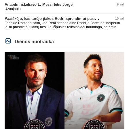
Super
Anapilin iškeliavo L. Messi tėtis Jorge
9 val.
Uzuojauta
Paaiškėjo, kas turėjo įtakos Rodri sprendimui pasirinkti Barselonos pusę
10 val.
Fabrizio Romano sako, kad Real net nebidino Rodri, o Barca net neiperka
jo, ta prasme 50 liamų nesiūlo. Išpustas reikalas dėl traumingo, be 5min
dieduko.
Dienos nuotrauka