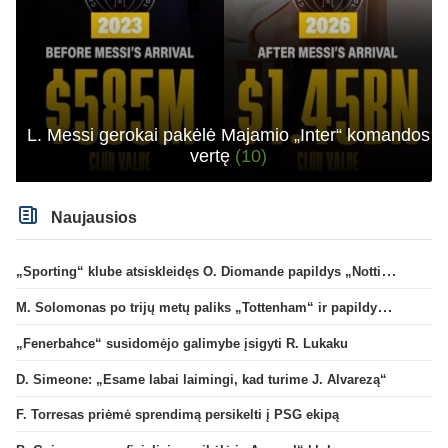
L. Messi gerokai pakėlė Majamio „Inter“ komandos
vertę
(10)
Naujausios
„Sporting“ klube atsiskleidęs O. Diomande papildys „Nottingham“ gretas
M. Solomonas po trijų metų paliks „Tottenham“ ir papildys „West Ham“ klubą
„Fenerbahce“ susidomėjo galimybe įsigyti R. Lukaku
D. Simeone: „Esame labai laimingi, kad turime J. Alvarezą“
F. Torresas priėmė sprendimą persikelti į PSG ekipą