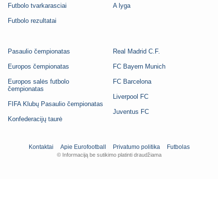
Futbolo tvarkarasciai
A lyga
Futbolo rezultatai
Pasaulio čempionatas
Real Madrid C.F.
Europos čempionatas
FC Bayern Munich
Europos salės futbolo
FC Barcelona
čempionatas
Liverpool FC
FIFA Klubų Pasaulio čempionatas
Juventus FC
Konfederacijų taurė
Kontaktai
Apie Eurofootball
Privatumo politika
Futbolas
© Informaciją be sutikimo platinti draudžiama