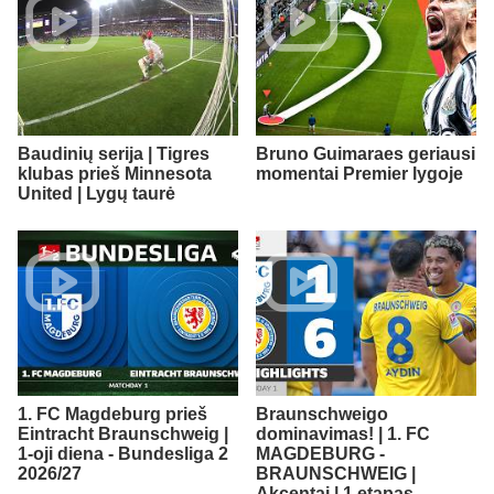
Baudinių serija | Tigres
Bruno Guimaraes geriausi
klubas prieš Minnesota
momentai Premier lygoje
United | Lygų taurė
1. FC Magdeburg prieš
Braunschweigo
Eintracht Braunschweig |
dominavimas! | 1. FC
1-oji diena - Bundesliga 2
MAGDEBURG -
2026/27
BRAUNSCHWEIG |
Akcentai | 1 etapas -