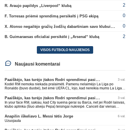
2
R. Araujo papildys „Liverpool“ klubą
0
F. Torresas priėmė sprendimą persikelti į PSG ekipą
0
X. Alonso negailėjo gražių žodžių dabartiniam savo klubui „Chelsea“
2
B. Guimaraesas oficialiai persikėlė į „Arsenal“ klubą
VISOS FUTBOLO NAUJIENOS
Naujausi komentarai
Paaiškėjo, kas turėjo įtakos Rodri sprendimui pasirinkti Barselonos pusę
3 val.
Kodėl RM nemoka niekada pralaimėti. Pamenu nelaimėjo La Liga po
Ronaldo (buvo duobė), bet ėmė UEFA CL, lojo, kad nereikia mums La Liga,
kaip n metų nepasisekė laimėti dar tada Benzema lyg užmetė, kad nori
laimėti La Liga. Dabar vėl gavo nuo Barcos ir Rodri ateina ne pas juos, vėl
Paaiškėjo, kas turėjo įtakos Rodri sprendimui pasirinkti Barselonos pusę
3 val.
nereikia mums jo, senas ir t.t. Gal davai vyriškai priimkit tuos pralaimėjimus
In your face RM, sakiau, kad City sueina gerai su Barca, net jei Rodri laisvas,
be kvailų nereikia, nenorim ir t.t.
klubo aplinka (šiuo atveju Pepa) teisingai nukreipė. Canceli dar vienas
buves Rodri bendraklubis, bus įdomus sezonas. Abu apsipirko neblogai.
Super
Anapilin iškeliavo L. Messi tėtis Jorge
6 val.
Uzuojauta