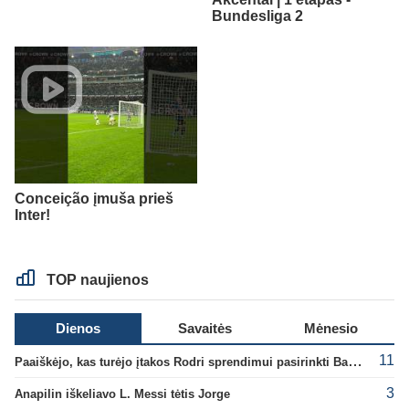
Bundesliga 2
Conceição įmuša prieš
Inter!
TOP naujienos
Dienos
Savaitės
Mėnesio
11
Paaiškėjo, kas turėjo įtakos Rodri sprendimui pasirinkti Barselonos pusę
3
Anapilin iškeliavo L. Messi tėtis Jorge