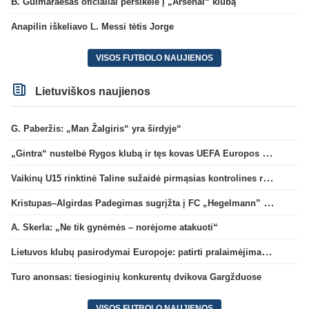
B. Guimaraesas oficialiai persikėlė į „Arsenal“ klubą
Anapilin iškeliavo L. Messi tėtis Jorge
VISOS FUTBOLO NAUJIENOS
Lietuviškos naujienos
G. Paberžis: „Man Žalgiris“ yra širdyje“
„Gintra“ nustelbė Rygos klubą ir tęs kovas UEFA Europos taurės atrankoje
Vaikinų U15 rinktinė Taline sužaidė pirmąsias kontrolines rungtynes
Kristupas–Algirdas Padegimas sugrįžta į FC „Hegelmann” B sudėtį
A. Skerla: „Ne tik gynėmės – norėjome atakuoti“
Lietuvos klubų pasirodymai Europoje: patirti pralaimėjimai Kroatijos atstovams
Turo anonsas: tiesioginių konkurentų dvikova Gargžduose
VISOS FUTBOLO NAUJIENOS