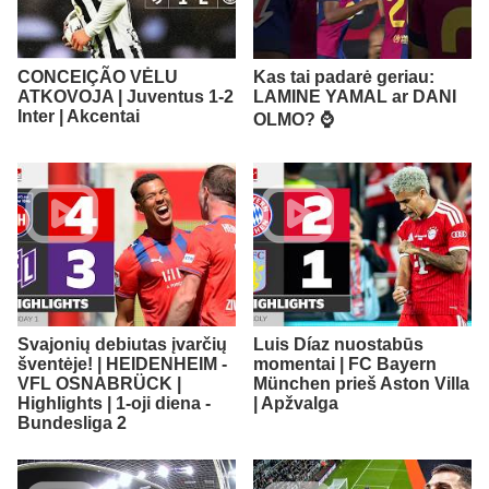
CONCEIÇÃO VĖLU
Kas tai padarė geriau:
ATKOVOJA | Juventus 1-2
LAMINE YAMAL ar DANI
Inter | Akcentai
OLMO? ⌚️
Svajonių debiutas įvarčių
Luis Díaz nuostabūs
šventėje! | HEIDENHEIM -
momentai | FC Bayern
VFL OSNABRÜCK |
München prieš Aston Villa
Highlights | 1-oji diena -
| Apžvalga
Bundesliga 2