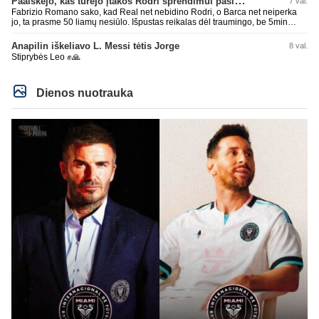
Paaiškėjo, kas turėjo įtakos Rodri sprendimui pasirinkti Barselonos pusę
7 val.
Fabrizio Romano sako, kad Real net nebidino Rodri, o Barca net neiperka
jo, ta prasme 50 liamų nesiūlo. Išpustas reikalas dėl traumingo, be 5min
dieduko.
Anapilin iškeliavo L. Messi tėtis Jorge
8 val.
Stiprybės Leo ✊🙏
Dienos nuotrauka