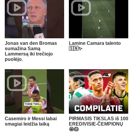
Jonas van den Bromas
Lamine Camara talento
sumažina Samą
🇸🇳✨
Lammersą iki trečiojo
puolėjo.
Casemiro ir Messi labai
PIRMASIS TIKSLAS iš 100
smagiai leidžia laiką
EREDIVISIE-ČEMPIONŲ
🤩😱