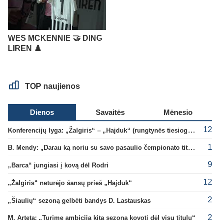
WES MCKENNIE 🤝 DING
LIREN ♟️
TOP naujienos
Dienos
Savaitės
Mėnesio
12
Konferencijų lyga: „Žalgiris“ – „Hajduk“ (rungtynės tiesiogiai)
1
B. Mendy: „Darau ką noriu su savo pasaulio čempionato titulu“
9
„Barca“ jungiasi į kovą dėl Rodri
12
„Žalgiris“ neturėjo šansų prieš „Hajduk“
2
„Šiaulių“ sezoną gelbėti bandys D. Lastauskas
2
M. Arteta: „Turime ambiciją kitą sezoną kovoti dėl visų titulų“