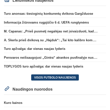
Lietuviškos naujienos
Turo anonsas: tiesioginių konkurentų dvikova Gargžduose
Informacija žiūrovams rugpjūčio 6 d. UEFA rungtynėms
M. Capanas: „Prieš pusmetį negalėjau net įsivaizduoti, kad žaisime prieš „Hajduk“
A. Skerla prieš dvikovą su „Hajduk“: „Tai kito kalibro komanda“
Turo apžvalga: dar vienas naujas lyderis
Persvaros neišsaugojusi „Gintra“ atrankos pusfinalyje nusileido Škotijos čempionėms
TOPLYGOS turo apžvalga: dar vienas naujas lyderis
VISOS FUTBOLO NAUJIENOS
Naudingos nuorodos
Kuro kainos