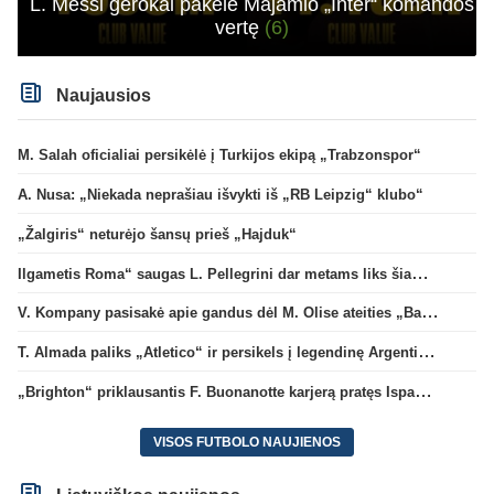
L. Messi gerokai pakėlė Majamio „Inter“ komandos
vertę
(6)
Naujausios
M. Salah oficialiai persikėlė į Turkijos ekipą „Trabzonspor“
A. Nusa: „Niekada neprašiau išvykti iš „RB Leipzig“ klubo“
„Žalgiris“ neturėjo šansų prieš „Hajduk“
Ilgametis Roma“ saugas L. Pellegrini dar metams liks šiame klube
V. Kompany pasisakė apie gandus dėl M. Olise ateities „Bayern“ gretose
T. Almada paliks „Atletico“ ir persikels į legendinę Argentinos ekipą
„Brighton“ priklausantis F. Buonanotte karjerą pratęs Ispanijoje
VISOS FUTBOLO NAUJIENOS