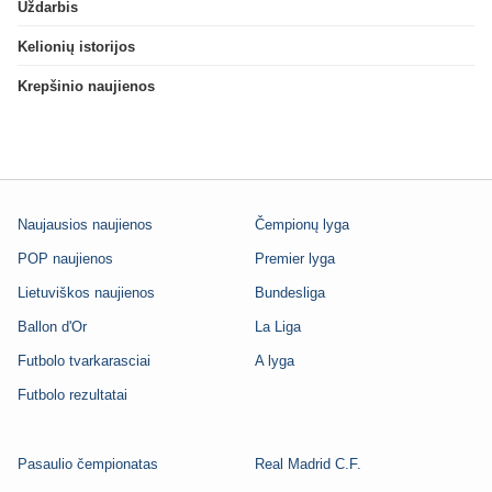
Uždarbis
Kelionių istorijos
Krepšinio naujienos
Naujausios naujienos
Čempionų lyga
POP naujienos
Premier lyga
Lietuviškos naujienos
Bundesliga
Ballon d'Or
La Liga
Futbolo tvarkarasciai
A lyga
Futbolo rezultatai
Pasaulio čempionatas
Real Madrid C.F.