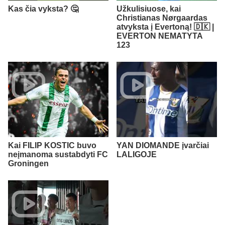
Kas čia vyksta? 🤔
Užkulisiuose, kai
Christianas Nørgaardas
atvyksta į Evertoną! 🇩🇰 |
EVERTON NEMATYTA
123
Kai FILIP KOSTIC buvo
YAN DIOMANDE įvarčiai
neįmanoma sustabdyti FC
LALIGOJE
Groningen