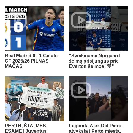
Real Madrid 0 - 1 Getafe
"Sveikiname Nørgaard
CF 2025/26 PILNAS
šeimą prisijungus prie
MAČAS
Everton šeimos! 💙"
PERTH, ŠTAI MES
Legenda Alex Del Piero
ESAME | Juventus
atvyksta į Perto miestą.