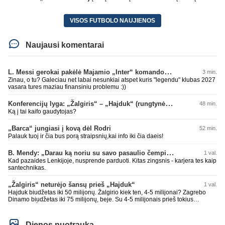
VISOS FUTBOLO NAUJIENOS
Naujausi komentarai
L. Messi gerokai pakėlė Majamio „Inter“ komandos vertę
3 min.
Zinau, o tu? Galeciau net labai nesunkiai atspet kuris "legendu" klubas 2027
vasara tures maziau finansiniu problemu :))
Konferencijų lyga: „Žalgiris“ – „Hajduk“ (rungtynės tiesiogiai)
48 min.
Ką į tai kaifo gaudytojas?
„Barca“ jungiasi į kovą dėl Rodri
52 min.
Palauk tuoj ir čia bus porą straipsnių,kai info iki čia daeis!
B. Mendy: „Darau ką noriu su savo pasaulio čempionato titulu“
1 val.
Kad pazaides Lenkijoje, nusprende parduoti. Kitas zingsnis - karjera tes kaip
santechnikas.
„Žalgiris“ neturėjo šansų prieš „Hajduk“
1 val.
Hajduk biudžetas iki 50 milijonų. Žalgirio kiek ten, 4-5 milijonai? Zagrebo
Dinamo biudžetas iki 75 milijonų, beje. Su 4-5 milijonais prieš tokius
nepaloši. Čia jums ne Sakartvelas. Kol nebus rimtų investuotojų, kurie
suorganizuotų bent 15-20 milijonų biudžetus, prieš tokius klubus šansų
nebuvo ir nebus. Realu tik su Sakartvelais ir islandais ir pan. tikėtis teigiamo
Dienos nuotrauka