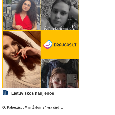
Lietuviškos naujienos
G. Paberžis: „Man Žalgiris“ yra širdyje“