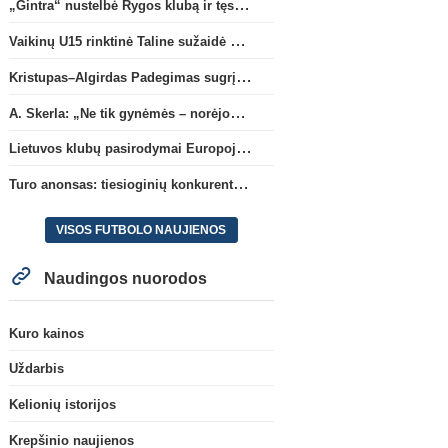
„Gintra“ nustelbė Rygos klubą ir tęs kovas UEFA Europos taurės atrankoje
Vaikinų U15 rinktinė Taline sužaidė pirmąsias kontrolines rungtynes
Kristupas–Algirdas Padegimas sugrįžta į FC „Hegelmann” B sudėtį
A. Skerla: „Ne tik gynėmės – norėjome atakuoti“
Lietuvos klubų pasirodymai Europoje: patirti pralaimėjimai Kroatijos atstovams
Turo anonsas: tiesioginių konkurentų dvikova Gargžduose
VISOS FUTBOLO NAUJIENOS
Naudingos nuorodos
Kuro kainos
Uždarbis
Kelionių istorijos
Krepšinio naujienos