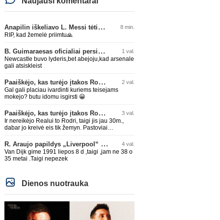
Naujausi komentarai
Anapilin iškeliavo L. Messi tėtis Jorge
8 min.
RIP, kad žemelė priimtu🙏
B. Guimaraesas oficialiai persikėlė į „Arsenal“ klubą
1 val.
Newcastle buvo lyderis,bet abejoju,kad arsenale
gali atsiskleist
Paaiškėjo, kas turėjo įtakos Rodri sprendimui pasirinkti Barselonos pusę
2 val.
Gal gali placiau ivardinti kuriems teisejams
mokejo? butu idomu isgirsti 😀
Paaiškėjo, kas turėjo įtakos Rodri sprendimui pasirinkti Barselonos pusę
3 val.
Ir nereikėjo Realui to Rodri, taigi jis jau 30m.,
dabar jo kreivė eis tik žemyn. Pastoviai
traumuojasi paskutiniu metu. Dabar gi vėl
darysis nugaros operaciją, tai kada grįš į aikštę?
R. Araujo papildys „Liverpool“ klubą
4 val.
Po pusės metų? Ne ne ačiū. Viskas gerai, Real
Van Dijk gime 1991 liepos 8 d ,taigi ,jam ne 38 o
turi ir geresnių opcijų, Mauras viską sustatys į
35 metai .Taigi nepezek
vietas. Jeigu jis iš tikro būtų buvęs reikalingas,
Perezas būtų ir pasiėmęs seniai. Beja ir ManCity,
ne šiaip sau paleidžia jį. Sėkmės jam Barcoje,
galės su savo korešais iš rinktinės kartu pažaisti
Dienos nuotrauka
karjeros saulėlydyje.