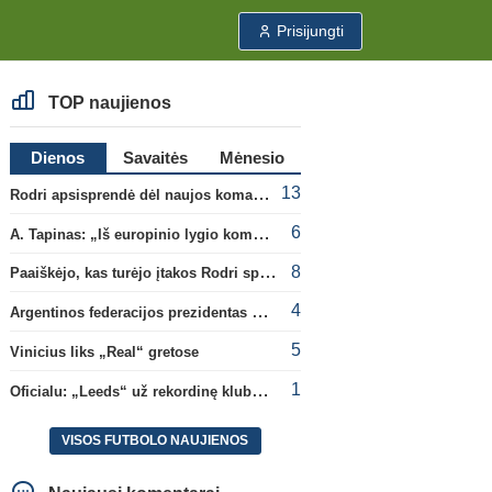
Prisijungti
TOP naujienos
Dienos
Savaitės
Mėnesio
13
Rodri apsisprendė dėl naujos komandos
6
A. Tapinas: „Iš europinio lygio komandos gavom gerų pamokų“
8
Paaiškėjo, kas turėjo įtakos Rodri sprendimui pasirinkti Barselonos pusę
4
Argentinos federacijos prezidentas C. Tapia negailėjo pagyrų G. Infantino
5
Vinicius liks „Real“ gretose
1
Oficialu: „Leeds“ už rekordinę klubui sumą įsigijo Anglijos rinktinės vartininką
VISOS FUTBOLO NAUJIENOS