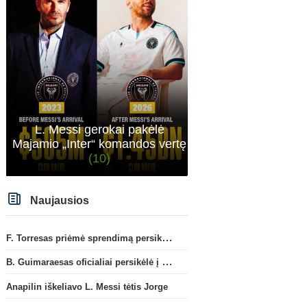
L. Messi gerokai pakėlė
Majamio „Inter“ komandos vertę
(10)
Naujausios
F. Torresas priėmė sprendimą persikelti į PSG ekipą
B. Guimaraesas oficialiai persikėlė į „Arsenal“ klubą
Anapilin iškeliavo L. Messi tėtis Jorge