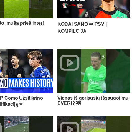
o įmuša prieš Inter!
KODAI SANO ➡️ PSV |
KOMPILCIJA
P Como Užsitikrino
Vienas iš geriausių išsaugojimų
EVER!? 🤯
ifikaciją ⭐