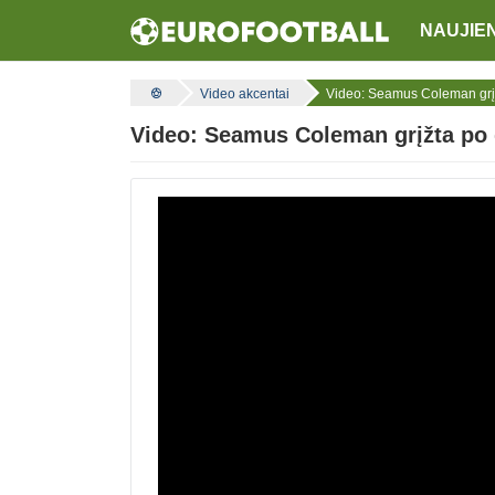
NAUJIE
Video akcentai
Video: Seamus Coleman grįžt
Video: Seamus Coleman grįžta po d