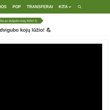
NOS
POP
TRANSFERAI
KITA
a po dvigubo kojų lūžio! 💪
vigubo kojų lūžio! 💪