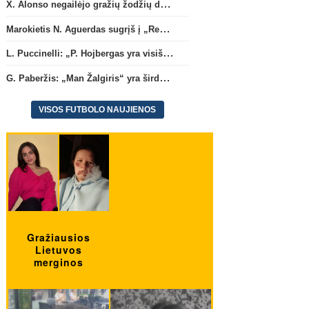
X. Alonso negailėjo gražių žodžių dabartiniam savo klubui „Chelsea“
Marokietis N. Aguerdas sugrįš į „Real Sociedad“ klubą
L. Puccinelli: „P. Hojbergas yra visiškai susitelkęs darbui Marselyje“
G. Paberžis: „Man Žalgiris“ yra širdyje“
VISOS FUTBOLO NAUJIENOS