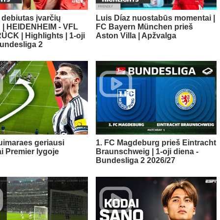
 debiutas įvarčių
Luis Díaz nuostabūs momentai |
! | HEIDENHEIM - VFL
FC Bayern München prieš
K | Highlights | 1-oji
Aston Villa | Apžvalga
Bundesliga 2
imaraes geriausi
1. FC Magdeburg prieš Eintracht
 Premier lygoje
Braunschweig | 1-oji diena -
Bundesliga 2 2026/27