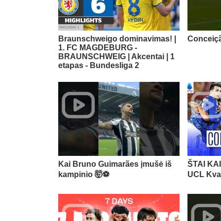
Braunschweigo dominavimas! |
Conceiçã
1. FC MAGDEBURG -
BRAUNSCHWEIG | Akcentai | 1
etapas - Bundesliga 2
Kai Bruno Guimarães įmušė iš
ŠTAI KAI
kampinio 🤯⚽️
UCL Kval