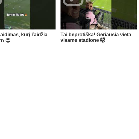
žaidimas, kurį žaidžia
Tai beprotiška! Geriausia vieta
visame stadione 🤯
rn 😍