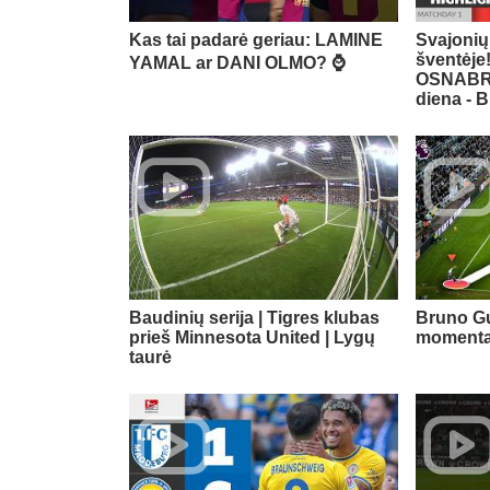
Kas tai padarė geriau: LAMINE
Svajonių
šventėje
YAMAL ar DANI OLMO? ⌚️
OSNABRÜC
diena - 
Baudinių serija | Tigres klubas
Bruno Gu
prieš Minnesota United | Lygų
momentai
taurė