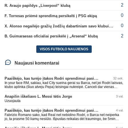
2
R. Araujo papildys „Liverpool“ klubą
0
F. Torresas priėmė sprendimą persikelti į PSG ekipą
0
X. Alonso negailėjo gražių žodžių dabartiniam savo klubui „Chelsea“
2
B. Guimaraesas oficialiai persikėlė į „Arsenal“ klubą
VISOS FUTBOLO NAUJIENOS
Naujausi komentarai
Paaiškėjo, kas turėjo įtakos Rodri sprendimui pasirinkti Barselonos pusę
32 sek.
In your face RM, sakiau, kad City sueina gerai su Barca, net jei Rodri laisvas,
klubo aplinka (šiuo atveju Pepa) teisingai nukreipė. Canceli dar vienas
buves Rodri bendraklubis, bus įdomus sezonas. Abu apsipirko neblogai.
Super
Anapilin iškeliavo L. Messi tėtis Jorge
3 val.
Uzuojauta
Paaiškėjo, kas turėjo įtakos Rodri sprendimui pasirinkti Barselonos pusę
4 val.
Fabrizio Romano sako, kad Real net nebidino Rodri, o Barca net neiperka
jo, ta prasme 50 liamų nesiūlo. Išpustas reikalas dėl traumingo, be 5min
dieduko.