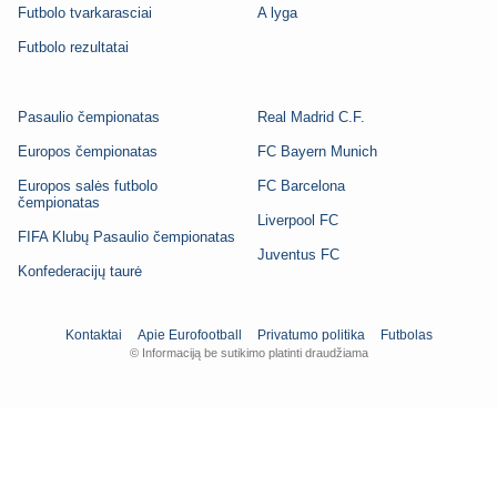
Futbolo tvarkarasciai
A lyga
Futbolo rezultatai
Pasaulio čempionatas
Real Madrid C.F.
Europos čempionatas
FC Bayern Munich
Europos salės futbolo
FC Barcelona
čempionatas
Liverpool FC
FIFA Klubų Pasaulio čempionatas
Juventus FC
Konfederacijų taurė
Kontaktai
Apie Eurofootball
Privatumo politika
Futbolas
© Informaciją be sutikimo platinti draudžiama