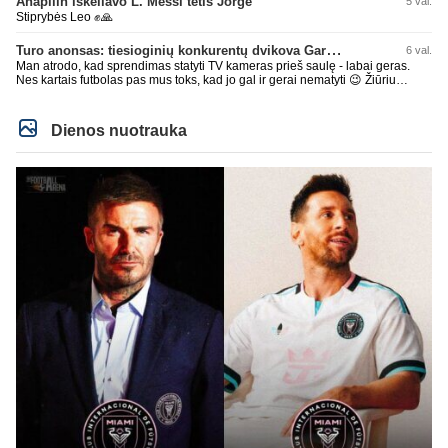
Anapilin iškeliavo L. Messi tėtis Jorge
5 val.
Stiprybės Leo ✊🙏
Turo anonsas: tiesioginių konkurentų dvikova Gargžduose
6 val.
Man atrodo, kad sprendimas statyti TV kameras prieš saulę - labai geras.
Nes kartais futbolas pas mus toks, kad jo gal ir gerai nematyti 😉 Žiūriu
transliaciją iš DG stadiono, tai negaliu atsidžiaugt tribūnos vaizdu - tuščia,
kaip alaus butelys, kurį ką tik išmaukiau. Linkėjimai Tadui (slapyvardžiu „apie
nieką“), kuris kiek girdėjau, įpūtė akis varvinančių transliacijų dvasią 😀
Dienos nuotrauka