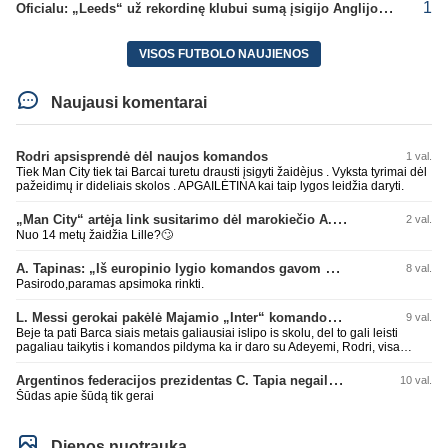
1
Oficialu: „Leeds“ už rekordinę klubui sumą įsigijo Anglijos rinktinės vartininką
VISOS FUTBOLO NAUJIENOS
Naujausi komentarai
Rodri apsisprendė dėl naujos komandos
1 val.
Tiek Man City tiek tai Barcai turetu drausti įsigyti žaidèjus . Vyksta tyrimai dėl
pažeidimų ir dideliais skolos . APGAILĖTINA kai taip lygos leidžia daryti.
„Man City“ artėja link susitarimo dėl marokiečio A. Bouaddi persikėlimo
2 val.
Nuo 14 metų žaidžia Lille?🙄
A. Tapinas: „Iš europinio lygio komandos gavom gerų pamokų“
8 val.
Pasirodo,paramas apsimoka rinkti.
L. Messi gerokai pakėlė Majamio „Inter“ komandos vertę
9 val.
Beje ta pati Barca siais metais galiausiai islipo is skolu, del to gali leisti
pagaliau taikytis i komandos pildyma ka ir daro su Adeyemi, Rodri, visa
Julian Alvarez saga.
Argentinos federacijos prezidentas C. Tapia negailėjo pagyrų G. Infantino
10 val.
Šūdas apie šūdą tik gerai
Dienos nuotrauka