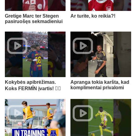
Gretige Marc ter Stegen
Ar turite, ko reikia?!
pasiruošęs sekmadieniui
Kokybės apibrėžimas.
Apranga tokia karšta, kad
komplimentai privalomi
Koks FERMÍN įvartis! 😮‍💨