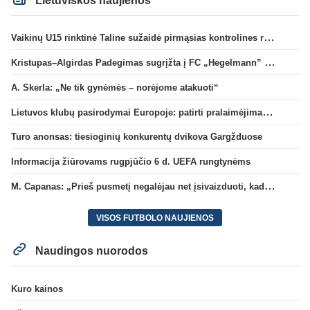
Lietuviškos naujienos
Vaikinų U15 rinktinė Taline sužaidė pirmąsias kontrolines rungtynes
Kristupas–Algirdas Padegimas sugrįžta į FC „Hegelmann” B sudėtį
A. Skerla: „Ne tik gynėmės – norėjome atakuoti“
Lietuvos klubų pasirodymai Europoje: patirti pralaimėjimai Kroatijos atstovams
Turo anonsas: tiesioginių konkurentų dvikova Gargžduose
Informacija žiūrovams rugpjūčio 6 d. UEFA rungtynėms
M. Capanas: „Prieš pusmetį negalėjau net įsivaizduoti, kad žaisime prieš „Hajduk“
VISOS FUTBOLO NAUJIENOS
Naudingos nuorodos
Kuro kainos