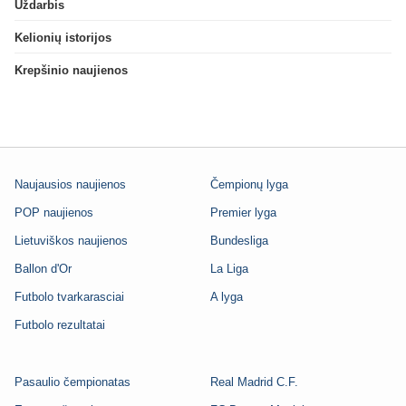
Uždarbis
Kelionių istorijos
Krepšinio naujienos
Naujausios naujienos
Čempionų lyga
POP naujienos
Premier lyga
Lietuviškos naujienos
Bundesliga
Ballon d'Or
La Liga
Futbolo tvarkarasciai
A lyga
Futbolo rezultatai
Pasaulio čempionatas
Real Madrid C.F.