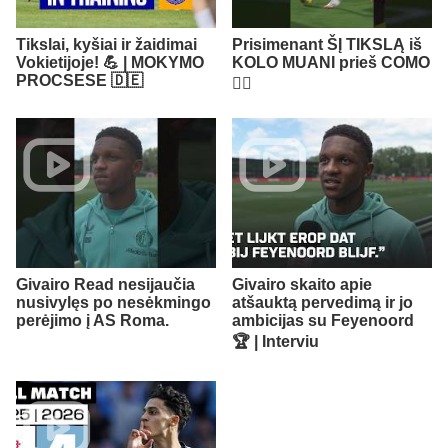
Tikslai, kyšiai ir žaidimai
Prisimenant ŠĮ TIKSLĄ iš
Vokietijoje! 💪 | MOKYMO
KOLO MUANI prieš COMO
PROCSESE 🇩🇪
😮‍💨​
Givairo Read nesijaučia
Givairo skaito apie
nusivylęs po nesėkmingo
atšauktą pervedimą ir jo
perėjimo į AS Roma.
ambicijas su Feyenoord
🏆 | Interviu