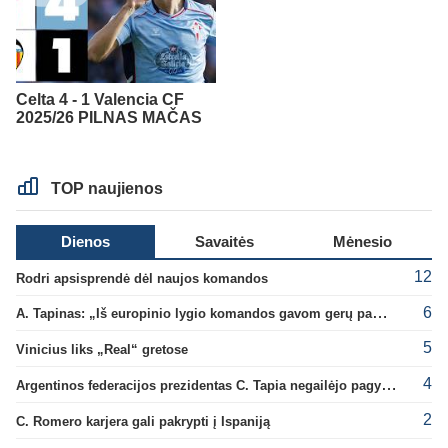
Celta 4 - 1 Valencia CF
2025/26 PILNAS MAČAS
TOP naujienos
Dienos
Savaitės
Mėnesio
12
Rodri apsisprendė dėl naujos komandos
6
A. Tapinas: „Iš europinio lygio komandos gavom gerų pamokų“
5
Vinicius liks „Real“ gretose
4
Argentinos federacijos prezidentas C. Tapia negailėjo pagyrų G. Infantino
2
C. Romero karjera gali pakrypti į Ispaniją