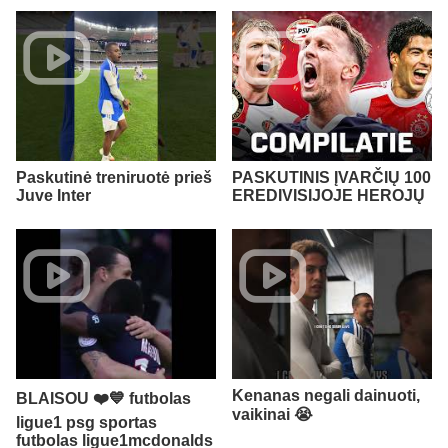
Paskutinė treniruotė prieš
PASKUTINIS ĮVARČIŲ 100
Juve Inter
EREDIVISIJOJE HEROJŲ
Kenanas negali dainuoti,
BLAISOU ❤️💙 futbolas
vaikinai 😭​
ligue1 psg sportas
futbolas ligue1mcdonalds