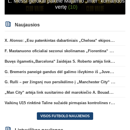
L. Messi gerokai pakėlė Majamio „Inter“ komandos
vertę
(10)
Naujausios
X. Alonso: „Esu patenkintas dabartiniais „Chelsea“ ekipos vartininkais“
F. Mastanuono oficialiai sezonui skolinamas „Fiorentina“ ekipai
Buvęs ilgametis„Barcelona“ žaidėjas S. Roberto artėja link persikėlimo į MLS
G. Bremeris paneigė gandus dėl galimo išvykimo iš „Juventus“ klubo
G. Rulli – per žingsnį nuo persikėlimo į „Manchester City“ klubą
„Man City“ artėja link susitarimo dėl marokiečio A. Bouaddi persikėlimo
Vaikinų U15 rinktinė Taline sužaidė pirmąsias kontrolines rungtynes
VISOS FUTBOLO NAUJIENOS