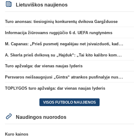
Lietuviškos naujienos
Turo anonsas: tiesioginių konkurentų dvikova Gargžduose
Informacija žiūrovams rugpjūčio 6 d. UEFA rungtynėms
M. Capanas: „Prieš pusmetį negalėjau net įsivaizduoti, kad žaisime prieš „Hajduk“
A. Skerla prieš dvikovą su „Hajduk“: „Tai kito kalibro komanda“
Turo apžvalga: dar vienas naujas lyderis
Persvaros neišsaugojusi „Gintra“ atrankos pusfinalyje nusileido Škotijos čempionėms
TOPLYGOS turo apžvalga: dar vienas naujas lyderis
VISOS FUTBOLO NAUJIENOS
Naudingos nuorodos
Kuro kainos