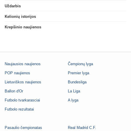
Uždarbis
Kelionių istorijos
Krepšinio naujienos
Naujausios naujienos
Čempionų lyga
POP naujienos
Premier lyga
Lietuviškos naujienos
Bundesliga
Ballon d'Or
La Liga
Futbolo tvarkarasciai
A lyga
Futbolo rezultatai
Pasaulio čempionatas
Real Madrid C.F.