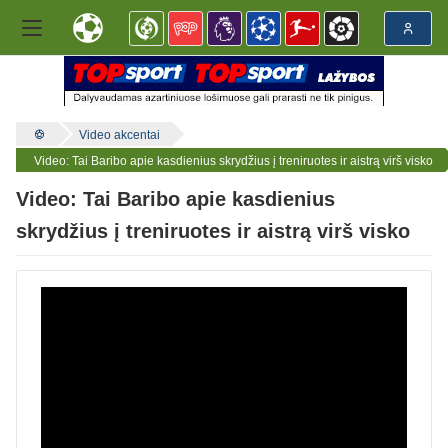
Video akcentai
Video: Tai Baribo apie kasdienius skrydžius į treniruotes ir aistrą virš visko
Video: Tai Baribo apie kasdienius
skrydžius į treniruotes ir aistrą virš visko