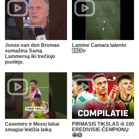
Jonas van den Bromas
Lamine Camara talento
sumažina Samą
🇸🇳✨
Lammersą iki trečiojo
puolėjo.
Casemiro ir Messi labai
PIRMASIS TIKSLAS iš 100
smagiai leidžia laiką
EREDIVISIE-ČEMPIONŲ
🤩😱