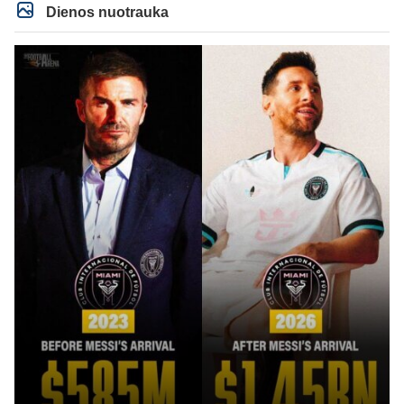
milzinisko klubo vertes suoli siemet. Be to, tie 200 pamineti cia yra visiskai
Dienos nuotrauka
on-point, jeigu jau musu mylimas D. prasneko apie klubo vertes kelima, arba
CR atveju - numusima.