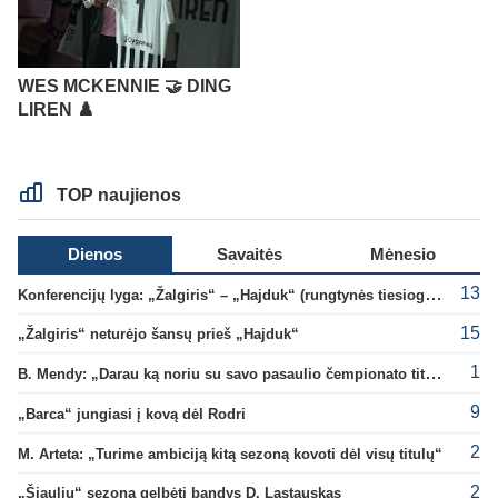
WES MCKENNIE 🤝 DING
LIREN ♟️
TOP naujienos
Dienos
Savaitės
Mėnesio
13
Konferencijų lyga: „Žalgiris“ – „Hajduk“ (rungtynės tiesiogiai)
15
„Žalgiris“ neturėjo šansų prieš „Hajduk“
1
B. Mendy: „Darau ką noriu su savo pasaulio čempionato titulu“
9
„Barca“ jungiasi į kovą dėl Rodri
2
M. Arteta: „Turime ambiciją kitą sezoną kovoti dėl visų titulų“
2
„Šiaulių“ sezoną gelbėti bandys D. Lastauskas