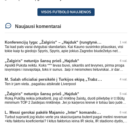
VISOS FUTBOLO NAUJIENOS
Naujausi komentarai
Konferencijų lyga: „Žalgiris“ – „Hajduk“ (rungtynės tiesiogiai)
1 val.
Tai kad pats varai dvigubai standartais. Kai Kauno susirinko pliauskas, visi
tokie kaip tu giedojo Spyris, Spyris, apie jokius Zagrebo biudežetus net
nekalbėjot. Dabar kai Spartakas gavo per rudają, tai jau pz BIUDŽETAS
daug didesnis. Tfu ant tokių.
„Žalgiris“ neturėjo šansų prieš „Hajduk“
4 val.
Apsikti Puksta reiktu. Koks *** tevas buvo, sikantis ant tevynes, pirma proga
isvyniojes i issvajotaja, toks ir sunus. .taip ir neismokes lietuviskai...ir dar
pasimaives pries ziurovus po golo...aciu, ne...nebent vertybiu neturintis
laurynas ikalbins
M. Salah oficialiai persikėlė į Turkijos ekipą „Trabzonspor“
4 val.
Ten ir jam vieta...pagaliau atsikratė Liverpool
„Žalgiris“ neturėjo šansų prieš „Hajduk“
5 val.
Roką Pukštą reikia prikalbinti, jog už rinktinę žaistų, duoti pilietybę ir t.t Būtų
minimum TOP 2 žaidėjas rinktinėje. Jei jo karjeros kreivė ir toliau taio judės,
bus per vėlu po to, nes JAV ji pasikvies žaisti.
L. Messi gerokai pakėlė Majamio „Inter“ komandos vertę
6 val.
Turbut supranti jog klubo verte yra skaiciuojama butent pagal metini revenue
+kitu faktoriu koeficientai? I kitus faktorius ieina IR skola, IR stadiono dydis,
IR lygos populiarumas, IR dar eile kitu dalyku. O tavo pamineta Barca kuo
puikiausiai sugeneravo rekordini 1.1B revenue, kas stipriai prisidejo prie