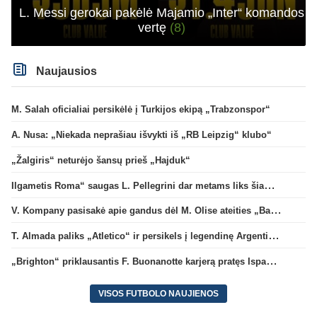
L. Messi gerokai pakėlė Majamio „Inter“ komandos
vertę
(8)
Naujausios
M. Salah oficialiai persikėlė į Turkijos ekipą „Trabzonspor“
A. Nusa: „Niekada neprašiau išvykti iš „RB Leipzig“ klubo“
„Žalgiris“ neturėjo šansų prieš „Hajduk“
Ilgametis Roma“ saugas L. Pellegrini dar metams liks šiame klube
V. Kompany pasisakė apie gandus dėl M. Olise ateities „Bayern“ gretose
T. Almada paliks „Atletico“ ir persikels į legendinę Argentinos ekipą
„Brighton“ priklausantis F. Buonanotte karjerą pratęs Ispanijoje
VISOS FUTBOLO NAUJIENOS