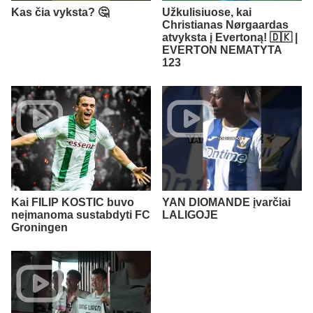
Kas čia vyksta? 🤔
Užkulisiuose, kai
Christianas Nørgaardas
atvyksta į Evertoną! 🇩🇰 |
EVERTON NEMATYTA
123
Kai FILIP KOSTIC buvo
YAN DIOMANDE įvarčiai
neįmanoma sustabdyti FC
LALIGOJE
Groningen