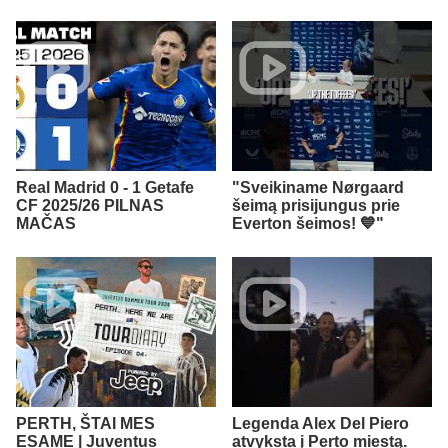
Real Madrid 0 - 1 Getafe
"Sveikiname Nørgaard
CF 2025/26 PILNAS
šeimą prisijungus prie
MAČAS
Everton šeimos! 💙"
PERTH, ŠTAI MES
Legenda Alex Del Piero
ESAME | Juventus
atvyksta į Perto miestą.