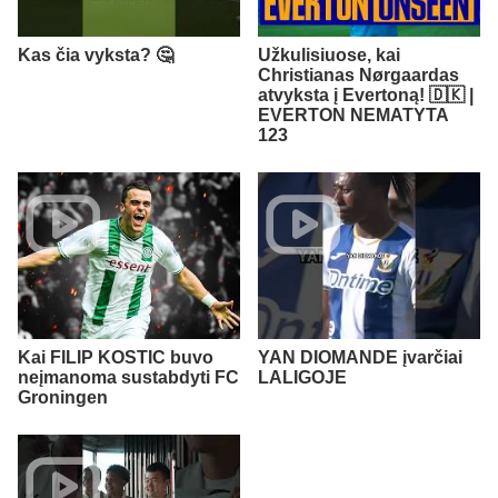
Kas čia vyksta? 🤔
Užkulisiuose, kai
Christianas Nørgaardas
atvyksta į Evertoną! 🇩🇰 |
EVERTON NEMATYTA
123
Kai FILIP KOSTIC buvo
YAN DIOMANDE įvarčiai
neįmanoma sustabdyti FC
LALIGOJE
Groningen