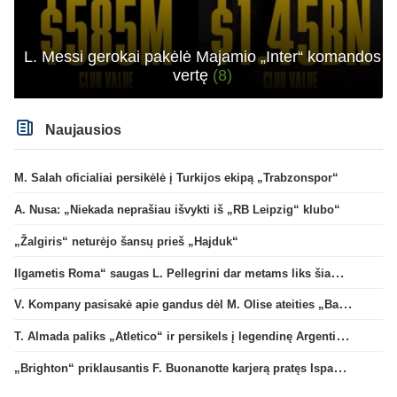
L. Messi gerokai pakėlė Majamio „Inter“ komandos
vertę
(8)
Naujausios
M. Salah oficialiai persikėlė į Turkijos ekipą „Trabzonspor“
A. Nusa: „Niekada neprašiau išvykti iš „RB Leipzig“ klubo“
„Žalgiris“ neturėjo šansų prieš „Hajduk“
Ilgametis Roma“ saugas L. Pellegrini dar metams liks šiame klube
V. Kompany pasisakė apie gandus dėl M. Olise ateities „Bayern“ gretose
T. Almada paliks „Atletico“ ir persikels į legendinę Argentinos ekipą
„Brighton“ priklausantis F. Buonanotte karjerą pratęs Ispanijoje