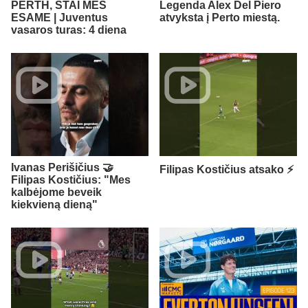
PERTH, ŠTAI MES
Legenda Alex Del Piero
ESAME | Juventus
atvyksta į Perto miestą.
vasaros turas: 4 diena
Ivanas Perišičius 🤝
Filipas Kostičius atsako ⚡
Filipas Kostičius: "Mes
kalbėjome beveik
kiekvieną dieną"