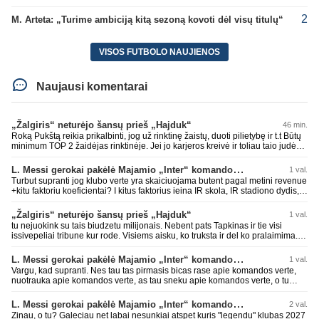
2
M. Arteta: „Turime ambiciją kitą sezoną kovoti dėl visų titulų“
VISOS FUTBOLO NAUJIENOS
Naujausi komentarai
„Žalgiris“ neturėjo šansų prieš „Hajduk“
46 min.
Roką Pukštą reikia prikalbinti, jog už rinktinę žaistų, duoti pilietybę ir t.t Būtų
minimum TOP 2 žaidėjas rinktinėje. Jei jo karjeros kreivė ir toliau taio judės,
bus per vėlu po to, nes JAV ji pasikvies žaisti.
L. Messi gerokai pakėlė Majamio „Inter“ komandos vertę
1 val.
Turbut supranti jog klubo verte yra skaiciuojama butent pagal metini revenue
+kitu faktoriu koeficientai? I kitus faktorius ieina IR skola, IR stadiono dydis,
IR lygos populiarumas, IR dar eile kitu dalyku. O tavo pamineta Barca kuo
puikiausiai sugeneravo rekordini 1.1B revenue, kas stipriai prisidejo prie
„Žalgiris“ neturėjo šansų prieš „Hajduk“
1 val.
milzinisko klubo vertes suoli siemet. Be to, tie 200 pamineti cia yra visiskai
tu nejuokink su tais biudzetu milijonais. Nebent pats Tapkinas ir tie visi
on-point, jeigu jau musu mylimas D. prasneko apie klubo vertes kelima, arba
issivepeliai tribune kur rode. Visiems aisku, ko truksta ir del ko pralaimima.
CR atveju - numusima.
tas pats ir su kavianskais. Bet nenorim pripazint, kad net jei neturim
ziniasklaidos, kuri isanalizuoti po pirsteli, ko kam truksta, tai nei kalnietis nei
L. Messi gerokai pakėlė Majamio „Inter“ komandos vertę
1 val.
kasperunas nesusigaudys. Aciu, mercys, lauksim wilno grietineles
Vargu, kad supranti. Nes tau tas pirmasis bicas rase apie komandos verte,
besivaipanciu itamet Konfu lygoje 20 tukst. stadione...jei makleriui tapinui
nuotrauka apie komandos verte, as tau sneku apie komandos verte, o tu
neatsibos sitas projektas
vistiek apie revenue tauziji. Barca dabar belekokiose skolose ir "pirmauja"
pasaulyje pagal tai, bet uzima antra vieta po Realo pagal klubine verte
L. Messi gerokai pakėlė Majamio „Inter“ komandos vertę
2 val.
pasaulyje. Tokios ten ir finansines problemos pas ta Al Nassr kai PIF vienu
Zinau, o tu? Galeciau net labai nesunkiai atspet kuris "legendu" klubas 2027