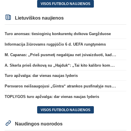
VISOS FUTBOLO NAUJIENOS
Lietuviškos naujienos
Turo anonsas: tiesioginių konkurentų dvikova Gargžduose
Informacija žiūrovams rugpjūčio 6 d. UEFA rungtynėms
M. Capanas: „Prieš pusmetį negalėjau net įsivaizduoti, kad žaisime prieš „Hajduk“
A. Skerla prieš dvikovą su „Hajduk“: „Tai kito kalibro komanda“
Turo apžvalga: dar vienas naujas lyderis
Persvaros neišsaugojusi „Gintra“ atrankos pusfinalyje nusileido Škotijos čempionėms
TOPLYGOS turo apžvalga: dar vienas naujas lyderis
VISOS FUTBOLO NAUJIENOS
Naudingos nuorodos