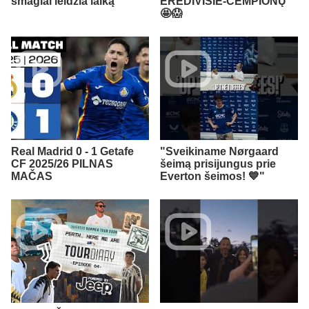
smagiai leidžia laiką
EREDIVISIE-ČEMPIONŲ
🤩😱
Real Madrid 0 - 1 Getafe
"Sveikiname Nørgaard
CF 2025/26 PILNAS
šeimą prisijungus prie
MAČAS
Everton šeimos! 💙"