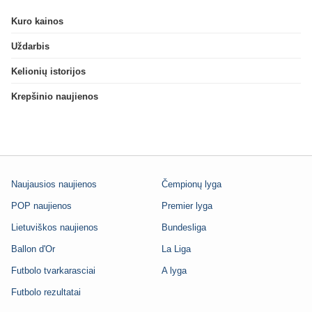
Kuro kainos
Uždarbis
Kelionių istorijos
Krepšinio naujienos
Naujausios naujienos
Čempionų lyga
POP naujienos
Premier lyga
Lietuviškos naujienos
Bundesliga
Ballon d'Or
La Liga
Futbolo tvarkarasciai
A lyga
Futbolo rezultatai