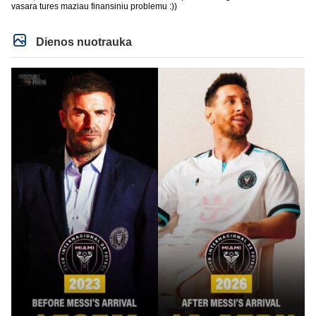
rankos mostu galetu viska nubraukti jeigu noretu. Siaip tas PIF savo
vasara tures maziau finansiniu problemu :))
priziurimus klubus galetu arabuose griezciau kontroliuoti nes rinka nesveikai
iskraipyta per ju isikalinejimus.
Dienos nuotrauka