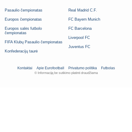
Pasaulio čempionatas
Real Madrid C.F.
Europos čempionatas
FC Bayern Munich
Europos salės futbolo
FC Barcelona
čempionatas
Liverpool FC
FIFA Klubų Pasaulio čempionatas
Juventus FC
Konfederacijų taurė
Kontaktai
Apie Eurofootball
Privatumo politika
Futbolas
© Informaciją be sutikimo platinti draudžiama