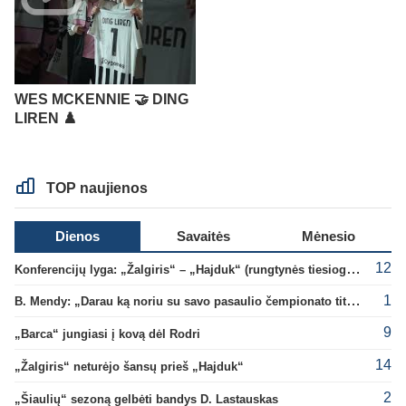
WES MCKENNIE 🤝 DING
LIREN ♟️
TOP naujienos
Dienos
Savaitės
Mėnesio
12
Konferencijų lyga: „Žalgiris“ – „Hajduk“ (rungtynės tiesiogiai)
1
B. Mendy: „Darau ką noriu su savo pasaulio čempionato titulu“
9
„Barca“ jungiasi į kovą dėl Rodri
14
„Žalgiris“ neturėjo šansų prieš „Hajduk“
2
„Šiaulių“ sezoną gelbėti bandys D. Lastauskas