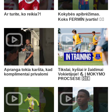
Ar turite, ko reikia?!
Kokybės apibrėžimas.
Koks FERMÍN įvartis! 😮‍💨
Apranga tokia karšta, kad
Tikslai, kyšiai ir žaidimai
komplimentai privalomi
Vokietijoje! 💪 | MOKYMO
PROCSESE 🇩🇪