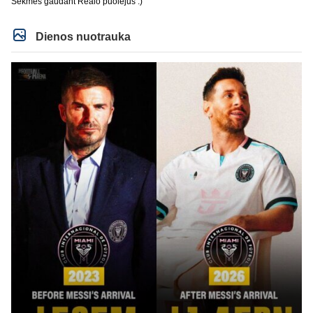
Sėkmės gaudant Realo puolėjus :)
Dienos nuotrauka