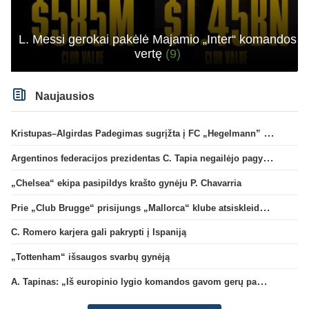
L. Messi gerokai pakėlė Majamio „Inter“ komandos
vertę
(9)
Naujausios
Kristupas–Algirdas Padegimas sugrįžta į FC „Hegelmann” B sudėtį
Argentinos federacijos prezidentas C. Tapia negailėjo pagyrų G. Infantino
„Chelsea“ ekipa pasipildys krašto gynėju P. Chavarria
Prie „Club Brugge“ prisijungs „Mallorca“ klube atsiskleidęs J. Virgili
C. Romero karjera gali pakrypti į Ispaniją
„Tottenham“ išsaugos svarbų gynėją
A. Tapinas: „Iš europinio lygio komandos gavom gerų pamokų“