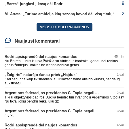
9
„Barca“ jungiasi į kovą dėl Rodri
2
M. Arteta: „Turime ambiciją kitą sezoną kovoti dėl visų titulų“
VISOS FUTBOLO NAUJIENOS
Naujausi komentarai
Rodri apsisprendė dėl naujos komandos
45 min.
Nu čia realui bus kliurka,žaidžia su Viniciaus kontraktu geriau,nei renkasi
gerus žaidėjus...kolkas ne vienas nebuvo geras
„Žalgiris“ neturėjo šansų prieš „Hajduk“
1 val.
Kad ceburina kaip tik siandien jau ir kazachstane atleido klubas, per daug
aukstinat ji.
Argentinos federacijos prezidentas C. Tapia negailėjo pagyrų G. Infantino
2 val.
Tikrai objektyvios pagiros. Juk ka bendro turi Infantino ir Argentinos futbolas?
Nu tikrai jokiu bendru reikaliuku :)))
Argentinos federacijos prezidentas C. Tapia negailėjo pagyrų G. Infantino
3 val.
niurkt
Rodri apsisprendė dėl naujos komandos
4 val.