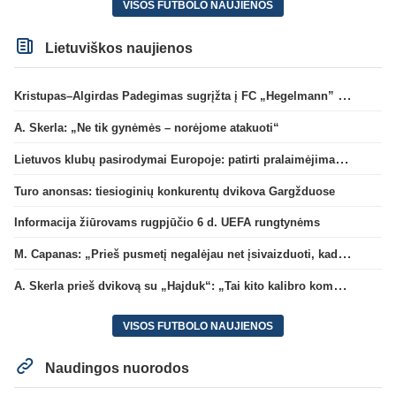
VISOS FUTBOLO NAUJIENOS
Lietuviškos naujienos
Kristupas–Algirdas Padegimas sugrįžta į FC „Hegelmann” B sudėtį
A. Skerla: „Ne tik gynėmės – norėjome atakuoti“
Lietuvos klubų pasirodymai Europoje: patirti pralaimėjimai Kroatijos atstovams
Turo anonsas: tiesioginių konkurentų dvikova Gargžduose
Informacija žiūrovams rugpjūčio 6 d. UEFA rungtynėms
M. Capanas: „Prieš pusmetį negalėjau net įsivaizduoti, kad žaisime prieš „Hajduk“
A. Skerla prieš dvikovą su „Hajduk“: „Tai kito kalibro komanda“
VISOS FUTBOLO NAUJIENOS
Naudingos nuorodos