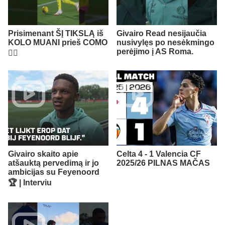
Prisimenant ŠĮ TIKSLĄ iš
Givairo Read nesijaučia
KOLO MUANI prieš COMO
nusivylęs po nesėkmingo
perėjimo į AS Roma.
😮‍💨​
Givairo skaito apie
Celta 4 - 1 Valencia CF
atšauktą pervedimą ir jo
2025/26 PILNAS MAČAS
ambicijas su Feyenoord
🏆 | Interviu