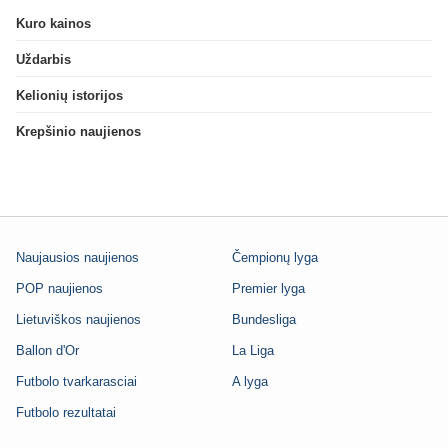
Kuro kainos
Uždarbis
Kelionių istorijos
Krepšinio naujienos
Naujausios naujienos
Čempionų lyga
POP naujienos
Premier lyga
Lietuviškos naujienos
Bundesliga
Ballon d'Or
La Liga
Futbolo tvarkarasciai
A lyga
Futbolo rezultatai