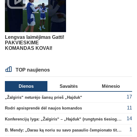
Lengvas laimėjimas Gatti!
PAKVIESKIME
KOMANDAS KOVAI!
TOP naujienos
Dienos
Savaitės
Mėnesio
17
„Žalgiris“ neturėjo šansų prieš „Hajduk“
11
Rodri apsisprendė dėl naujos komandos
14
Konferencijų lyga: „Žalgiris“ – „Hajduk“ (rungtynės tiesiogiai)
1
B. Mendy: „Darau ką noriu su savo pasaulio čempionato titulu“