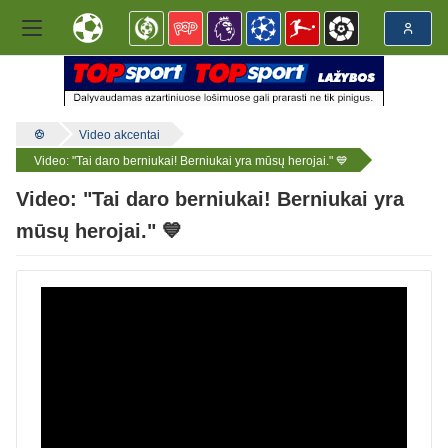
Video akcentai
Video: "Tai daro berniukai! Berniukai yra mūsų herojai." 💙
Video: "Tai daro berniukai! Berniukai yra
mūsų herojai." 💙