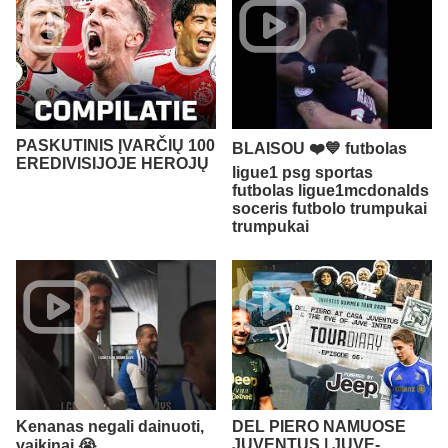
PASKUTINIS ĮVARČIŲ 100
BLAISOU ❤️💙 futbolas
EREDIVISIJOJE HEROJŲ
ligue1 psg sportas
futbolas ligue1mcdonalds
soceris futbolo trumpukai
trumpukai
Kenanas negali dainuoti,
DEL PIERO NAMUOSE
JUVENTUS | JUVE-
vaikinai 😭​