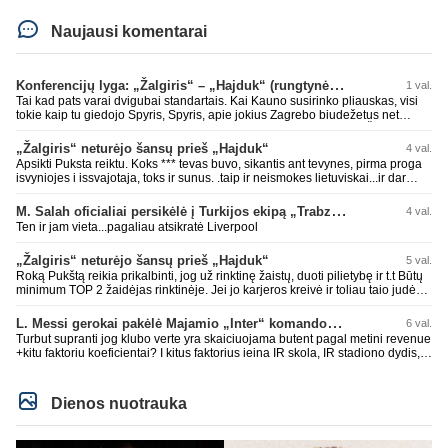
Naujausi komentarai
Konferencijų lyga: „Žalgiris“ – „Hajduk“ (rungtynės tiesiogiai)
1 val.
Tai kad pats varai dvigubai standartais. Kai Kauno susirinko pliauskas, visi
tokie kaip tu giedojo Spyris, Spyris, apie jokius Zagrebo biudežetus net
nekalbėjot. Dabar kai Spartakas gavo per rudają, tai jau pz BIUDŽETAS
daug didesnis. Tfu ant tokių.
„Žalgiris“ neturėjo šansų prieš „Hajduk“
4 val.
Apsikti Puksta reiktu. Koks *** tevas buvo, sikantis ant tevynes, pirma proga
isvyniojes i issvajotaja, toks ir sunus. .taip ir neismokes lietuviskai...ir dar
pasimaives pries ziurovus po golo...aciu, ne...nebent vertybiu neturintis
laurynas ikalbins
M. Salah oficialiai persikėlė į Turkijos ekipą „Trabzonspor“
4 val.
Ten ir jam vieta...pagaliau atsikratė Liverpool
„Žalgiris“ neturėjo šansų prieš „Hajduk“
5 val.
Roką Pukštą reikia prikalbinti, jog už rinktinę žaistų, duoti pilietybę ir t.t Būtų
minimum TOP 2 žaidėjas rinktinėje. Jei jo karjeros kreivė ir toliau taio judės,
bus per vėlu po to, nes JAV ji pasikvies žaisti.
L. Messi gerokai pakėlė Majamio „Inter“ komandos vertę
6 val.
Turbut supranti jog klubo verte yra skaiciuojama butent pagal metini revenue
+kitu faktoriu koeficientai? I kitus faktorius ieina IR skola, IR stadiono dydis,
IR lygos populiarumas, IR dar eile kitu dalyku. O tavo pamineta Barca kuo
puikiausiai sugeneravo rekordini 1.1B revenue, kas stipriai prisidejo prie
milzinisko klubo vertes suoli siemet. Be to, tie 200 pamineti cia yra visiskai
Dienos nuotrauka
on-point, jeigu jau musu mylimas D. prasneko apie klubo vertes kelima, arba
CR atveju - numusima.