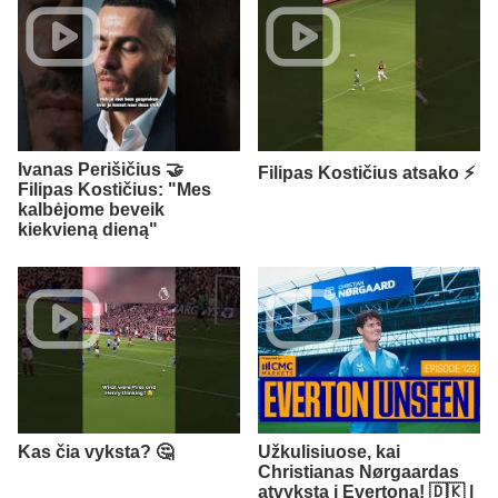
Ivanas Perišičius 🤝
Filipas Kostičius atsako ⚡
Filipas Kostičius: "Mes
kalbėjome beveik
kiekvieną dieną"
Kas čia vyksta? 🤔
Užkulisiuose, kai
Christianas Nørgaardas
atvyksta į Evertoną! 🇩🇰 |