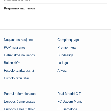
Krepšinio naujienos
Naujausios naujienos
Čempionų lyga
POP naujienos
Premier lyga
Lietuviškos naujienos
Bundesliga
Ballon d'Or
La Liga
Futbolo tvarkarasciai
A lyga
Futbolo rezultatai
Pasaulio čempionatas
Real Madrid C.F.
Europos čempionatas
FC Bayern Munich
Europos salės futbolo
FC Barcelona