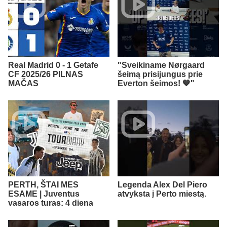
Real Madrid 0 - 1 Getafe
"Sveikiname Nørgaard
CF 2025/26 PILNAS
šeimą prisijungus prie
MAČAS
Everton šeimos! 💙"
PERTH, ŠTAI MES
Legenda Alex Del Piero
ESAME | Juventus
atvyksta į Perto miestą.
vasaros turas: 4 diena