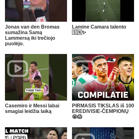
Jonas van den Bromas
Lamine Camara talento
sumažina Samą
🇸🇳✨
Lammersą iki trečiojo
puolėjo.
Casemiro ir Messi labai
PIRMASIS TIKSLAS iš 100
smagiai leidžia laiką
EREDIVISIE-ČEMPIONŲ
🤩😱