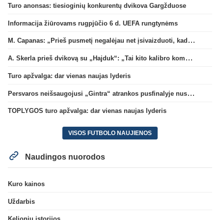
Turo anonsas: tiesioginių konkurentų dvikova Gargžduose
Informacija žiūrovams rugpjūčio 6 d. UEFA rungtynėms
M. Capanas: „Prieš pusmetį negalėjau net įsivaizduoti, kad žaisime prieš „Hajduk“
A. Skerla prieš dvikovą su „Hajduk“: „Tai kito kalibro komanda“
Turo apžvalga: dar vienas naujas lyderis
Persvaros neišsaugojusi „Gintra“ atrankos pusfinalyje nusileido Škotijos čempionėms
TOPLYGOS turo apžvalga: dar vienas naujas lyderis
VISOS FUTBOLO NAUJIENOS
Naudingos nuorodos
Kuro kainos
Uždarbis
Kelionių istorijos