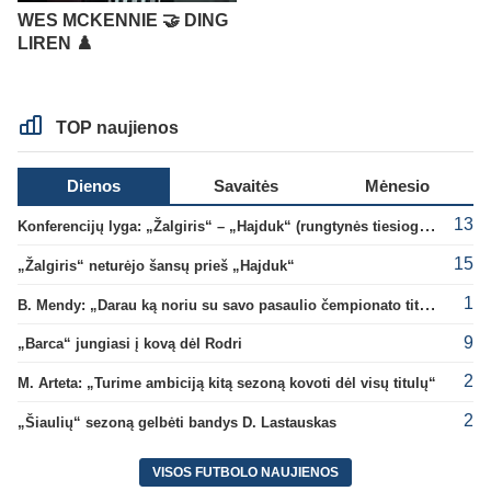
WES MCKENNIE 🤝 DING
LIREN ♟️
TOP naujienos
Dienos
Savaitės
Mėnesio
13
Konferencijų lyga: „Žalgiris“ – „Hajduk“ (rungtynės tiesiogiai)
15
„Žalgiris“ neturėjo šansų prieš „Hajduk“
1
B. Mendy: „Darau ką noriu su savo pasaulio čempionato titulu“
9
„Barca“ jungiasi į kovą dėl Rodri
2
M. Arteta: „Turime ambiciją kitą sezoną kovoti dėl visų titulų“
2
„Šiaulių“ sezoną gelbėti bandys D. Lastauskas
VISOS FUTBOLO NAUJIENOS