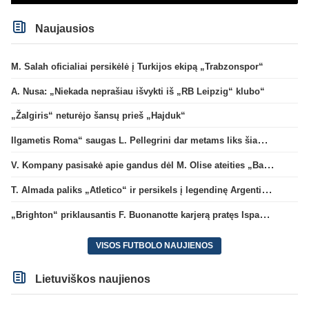
Naujausios
M. Salah oficialiai persikėlė į Turkijos ekipą „Trabzonspor“
A. Nusa: „Niekada neprašiau išvykti iš „RB Leipzig“ klubo“
„Žalgiris“ neturėjo šansų prieš „Hajduk“
Ilgametis Roma“ saugas L. Pellegrini dar metams liks šiame klube
V. Kompany pasisakė apie gandus dėl M. Olise ateities „Bayern“ gretose
T. Almada paliks „Atletico“ ir persikels į legendinę Argentinos ekipą
„Brighton“ priklausantis F. Buonanotte karjerą pratęs Ispanijoje
VISOS FUTBOLO NAUJIENOS
Lietuviškos naujienos