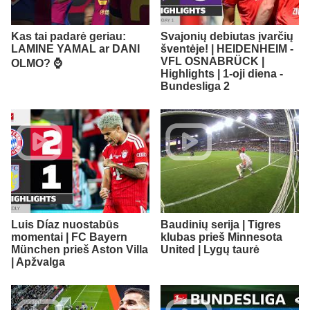
Kas tai padarė geriau:
Svajonių debiutas įvarčių
LAMINE YAMAL ar DANI
šventėje! | HEIDENHEIM -
VFL OSNABRÜCK |
OLMO? ⌚️
Highlights | 1-oji diena -
Bundesliga 2
Luis Díaz nuostabūs
Baudinių serija | Tigres
momentai | FC Bayern
klubas prieš Minnesota
München prieš Aston Villa
United | Lygų taurė
| Apžvalga