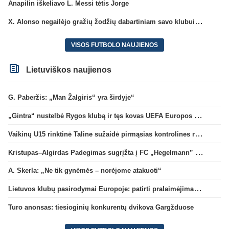
Anapilin iškeliavo L. Messi tėtis Jorge
X. Alonso negailėjo gražių žodžių dabartiniam savo klubui „Chelsea“
VISOS FUTBOLO NAUJIENOS
Lietuviškos naujienos
G. Paberžis: „Man Žalgiris“ yra širdyje“
„Gintra“ nustelbė Rygos klubą ir tęs kovas UEFA Europos taurės atrankoje
Vaikinų U15 rinktinė Taline sužaidė pirmąsias kontrolines rungtynes
Kristupas–Algirdas Padegimas sugrįžta į FC „Hegelmann” B sudėtį
A. Skerla: „Ne tik gynėmės – norėjome atakuoti“
Lietuvos klubų pasirodymai Europoje: patirti pralaimėjimai Kroatijos atstovams
Turo anonsas: tiesioginių konkurentų dvikova Gargžduose