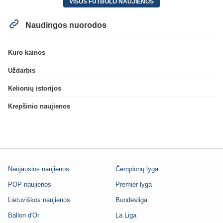
VISOS FUTBOLO NAUJIENOS
Naudingos nuorodos
Kuro kainos
Uždarbis
Kelionių istorijos
Krepšinio naujienos
Naujausios naujienos
Čempionų lyga
POP naujienos
Premier lyga
Lietuviškos naujienos
Bundesliga
Ballon d'Or
La Liga