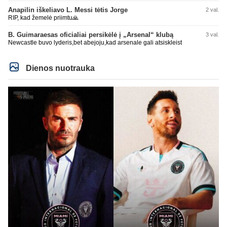
Anapilin iškeliavo L. Messi tėtis Jorge
2 val.
RIP, kad žemelė priimtu🙏
B. Guimaraesas oficialiai persikėlė į „Arsenal“ klubą
3 val.
Newcastle buvo lyderis,bet abejoju,kad arsenale gali atsiskleist
Dienos nuotrauka