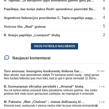
6
A. Tapinas: „Iš europinio lygio komandos gavom gerų pamokų“
8
Paaiškėjo, kas turėjo įtakos Rodri sprendimui pasirinkti Barselonos pusę
4
Argentinos federacijos prezidentas C. Tapia negailėjo pagyrų G. Infantino
5
Vinicius liks „Real“ gretose
2
R. Araujo papildys „Liverpool“ klubą
VISOS FUTBOLO NAUJIENOS
Naujausi komentarai
Turo anonsas: tiesioginių konkurentų dvikova Gargžduose
29 min.
Man atrodo, kad sprendimas statyti TV kameras prieš saulę - labai geras.
Nes kartais futbolas pas mus toks, kad jo gal ir gerai nematyti 😉 Žiūriu
transliaciją iš DG stadiono, tai negaliu atsidžiaugt tribūnos vaizdu - tuščia,
kaip alaus butelys, kurį ką tik išmaukiau. Linkėjimai Tadui (slapyvardžiu „apie
B. Guimaraesas oficialiai persikėlė į „Arsenal“ klubą
1 val.
nieką“), kuris kiek girdėjau, įpūtė akis varvinančių transliacijų dvasią 😀
Na cia turbut labiau prasauti tokiu pasakymu nebuvo galima. Jau sarku
gretose tiek metu buvo geriausias zaidejas, tai neprapuls ir arsenale.
M. Palestra: „Man „Chelsea“ – vienas didžiausių klubų futbole“
2 val.
Klounai east, sudauzytu I vienus vartus inter ta jusu mirusia komanda😀