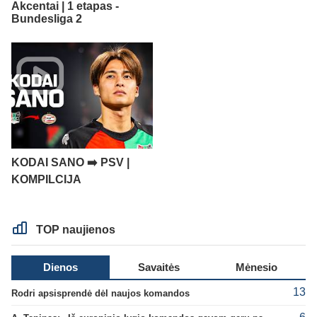
Akcentai | 1 etapas -
Bundesliga 2
KODAI SANO ➡️ PSV |
KOMPILCIJA
TOP naujienos
Dienos
Savaitės
Mėnesio
13
Rodri apsisprendė dėl naujos komandos