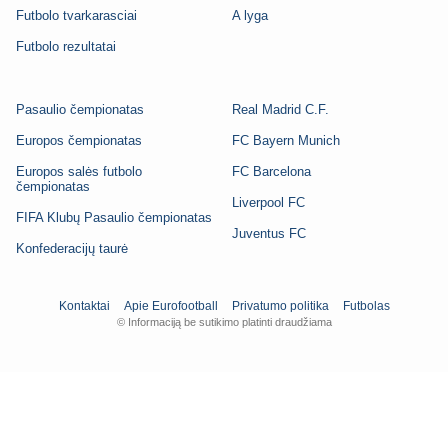
Futbolo tvarkarasciai
A lyga
Futbolo rezultatai
Pasaulio čempionatas
Real Madrid C.F.
Europos čempionatas
FC Bayern Munich
Europos salės futbolo
FC Barcelona
čempionatas
Liverpool FC
FIFA Klubų Pasaulio čempionatas
Juventus FC
Konfederacijų taurė
Kontaktai
Apie Eurofootball
Privatumo politika
Futbolas
© Informaciją be sutikimo platinti draudžiama