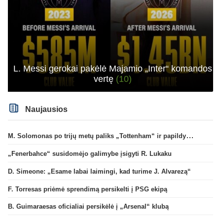
L. Messi gerokai pakėlė Majamio „Inter“ komandos
vertę
(10)
Naujausios
M. Solomonas po trijų metų paliks „Tottenham“ ir papildys „West Ham“ klubą
„Fenerbahce“ susidomėjo galimybe įsigyti R. Lukaku
D. Simeone: „Esame labai laimingi, kad turime J. Alvarezą“
F. Torresas priėmė sprendimą persikelti į PSG ekipą
B. Guimaraesas oficialiai persikėlė į „Arsenal“ klubą