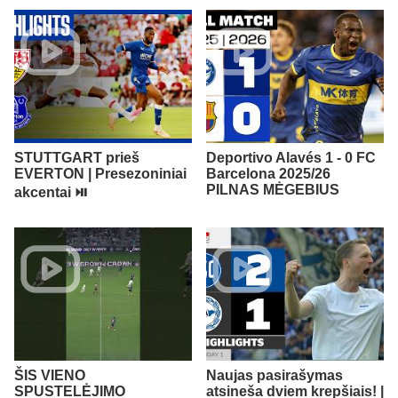
STUTTGART prieš
Deportivo Alavés 1 - 0 FC
EVERTON | Presezoniniai
Barcelona 2025/26
PILNAS MĖGEBIUS
akcentai ⏯️
ŠIS VIENO
Naujas pasirašymas
SPUSTELĖJIMO
atsineša dviem krepšiais! |