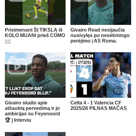
Prisimenant ŠĮ TIKSLĄ iš
Givairo Read nesijaučia
KOLO MUANI prieš COMO
nusivylęs po nesėkmingo
perėjimo į AS Roma.
😮‍💨​
Givairo skaito apie
Celta 4 - 1 Valencia CF
atšauktą pervedimą ir jo
2025/26 PILNAS MAČAS
ambicijas su Feyenoord
🏆 | Interviu