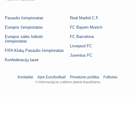
Pasaulio čempionatas
Real Madrid C.F.
Europos čempionatas
FC Bayern Munich
Europos salės futbolo
FC Barcelona
čempionatas
Liverpool FC
FIFA Klubų Pasaulio čempionatas
Juventus FC
Konfederacijų taurė
Kontaktai
Apie Eurofootball
Privatumo politika
Futbolas
© Informaciją be sutikimo platinti draudžiama