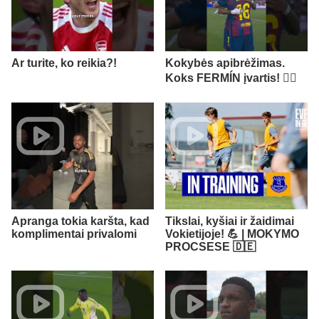
Ar turite, ko reikia?!
Kokybės apibrėžimas.
Koks FERMÍN įvartis! 😮‍💨
Apranga tokia karšta, kad
Tikslai, kyšiai ir žaidimai
komplimentai privalomi
Vokietijoje! 💪 | MOKYMO
PROCSESE 🇩🇪