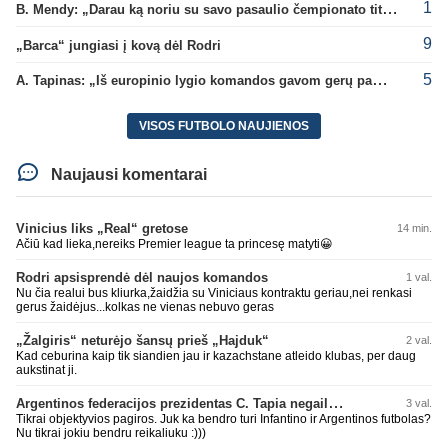
1
B. Mendy: „Darau ką noriu su savo pasaulio čempionato titulu“
9
„Barca“ jungiasi į kovą dėl Rodri
5
A. Tapinas: „Iš europinio lygio komandos gavom gerų pamokų“
VISOS FUTBOLO NAUJIENOS
Naujausi komentarai
Vinicius liks „Real“ gretose
14 min.
Ačiū kad lieka,nereiks Premier league ta princesę matyti😀
Rodri apsisprendė dėl naujos komandos
1 val.
Nu čia realui bus kliurka,žaidžia su Viniciaus kontraktu geriau,nei renkasi
gerus žaidėjus...kolkas ne vienas nebuvo geras
„Žalgiris“ neturėjo šansų prieš „Hajduk“
2 val.
Kad ceburina kaip tik siandien jau ir kazachstane atleido klubas, per daug
aukstinat ji.
Argentinos federacijos prezidentas C. Tapia negailėjo pagyrų G. Infantino
3 val.
Tikrai objektyvios pagiros. Juk ka bendro turi Infantino ir Argentinos futbolas?
Nu tikrai jokiu bendru reikaliuku :)))