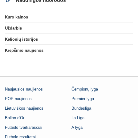
Naudingos nuorodos
Kuro kainos
Uždarbis
Kelionių istorijos
Krepšinio naujienos
Naujausios naujienos
Čempionų lyga
POP naujienos
Premier lyga
Lietuviškos naujienos
Bundesliga
Ballon d'Or
La Liga
Futbolo tvarkarasciai
A lyga
Futbolo rezultatai