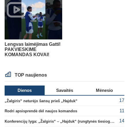
Lengvas laimėjimas Gatti!
PAKVIESKIME
KOMANDAS KOVAI!
TOP naujienos
Dienos
Savaitės
Mėnesio
17
„Žalgiris“ neturėjo šansų prieš „Hajduk“
11
Rodri apsisprendė dėl naujos komandos
14
Konferencijų lyga: „Žalgiris“ – „Hajduk“ (rungtynės tiesiogiai)