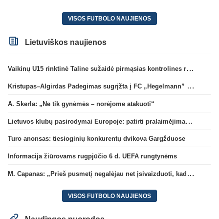
VISOS FUTBOLO NAUJIENOS
Lietuviškos naujienos
Vaikinų U15 rinktinė Taline sužaidė pirmąsias kontrolines rungtynes
Kristupas–Algirdas Padegimas sugrįžta į FC „Hegelmann” B sudėtį
A. Skerla: „Ne tik gynėmės – norėjome atakuoti“
Lietuvos klubų pasirodymai Europoje: patirti pralaimėjimai Kroatijos atstovams
Turo anonsas: tiesioginių konkurentų dvikova Gargžduose
Informacija žiūrovams rugpjūčio 6 d. UEFA rungtynėms
M. Capanas: „Prieš pusmetį negalėjau net įsivaizduoti, kad žaisime prieš „Hajduk“
VISOS FUTBOLO NAUJIENOS