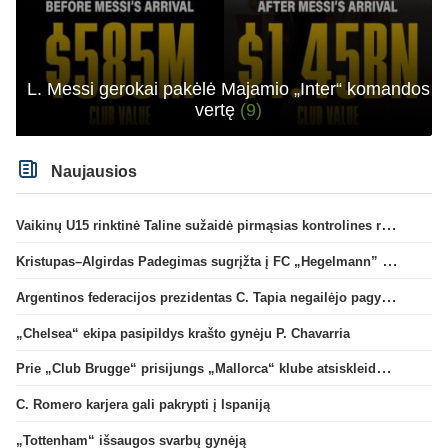
L. Messi gerokai pakėlė Majamio „Inter“ komandos
vertę
(9)
Naujausios
Vaikinų U15 rinktinė Taline sužaidė pirmąsias kontrolines rungtynes
Kristupas–Algirdas Padegimas sugrįžta į FC „Hegelmann” B sudėtį
Argentinos federacijos prezidentas C. Tapia negailėjo pagyrų G. Infantino
„Chelsea“ ekipa pasipildys krašto gynėju P. Chavarria
Prie „Club Brugge“ prisijungs „Mallorca“ klube atsiskleidęs J. Virgili
C. Romero karjera gali pakrypti į Ispaniją
„Tottenham“ išsaugos svarbų gynėją