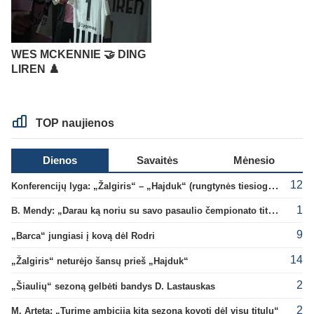
WES MCKENNIE 🤝 DING
LIREN ♟️
TOP naujienos
Dienos
Savaitės
Mėnesio
12
Konferencijų lyga: „Žalgiris“ – „Hajduk“ (rungtynės tiesiogiai)
1
B. Mendy: „Darau ką noriu su savo pasaulio čempionato titulu“
9
„Barca“ jungiasi į kovą dėl Rodri
14
„Žalgiris“ neturėjo šansų prieš „Hajduk“
2
„Šiaulių“ sezoną gelbėti bandys D. Lastauskas
2
M. Arteta: „Turime ambiciją kitą sezoną kovoti dėl visų titulų“