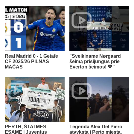
Real Madrid 0 - 1 Getafe
"Sveikiname Nørgaard
CF 2025/26 PILNAS
šeimą prisijungus prie
MAČAS
Everton šeimos! 💙"
PERTH, ŠTAI MES
Legenda Alex Del Piero
ESAME | Juventus
atvyksta į Perto miestą.