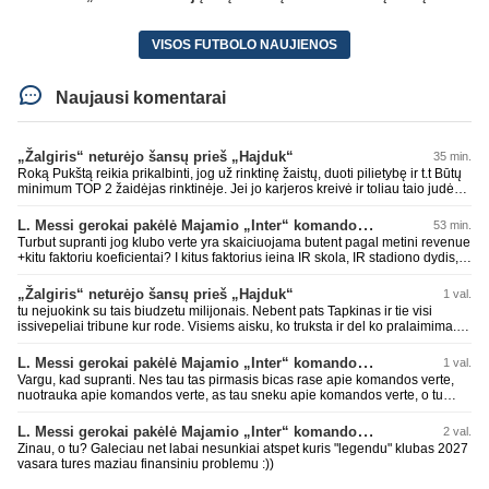
VISOS FUTBOLO NAUJIENOS
Naujausi komentarai
„Žalgiris“ neturėjo šansų prieš „Hajduk“
35 min.
Roką Pukštą reikia prikalbinti, jog už rinktinę žaistų, duoti pilietybę ir t.t Būtų
minimum TOP 2 žaidėjas rinktinėje. Jei jo karjeros kreivė ir toliau taio judės,
bus per vėlu po to, nes JAV ji pasikvies žaisti.
L. Messi gerokai pakėlė Majamio „Inter“ komandos vertę
53 min.
Turbut supranti jog klubo verte yra skaiciuojama butent pagal metini revenue
+kitu faktoriu koeficientai? I kitus faktorius ieina IR skola, IR stadiono dydis,
IR lygos populiarumas, IR dar eile kitu dalyku. O tavo pamineta Barca kuo
puikiausiai sugeneravo rekordini 1.1B revenue, kas stipriai prisidejo prie
„Žalgiris“ neturėjo šansų prieš „Hajduk“
1 val.
milzinisko klubo vertes suoli siemet. Be to, tie 200 pamineti cia yra visiskai
tu nejuokink su tais biudzetu milijonais. Nebent pats Tapkinas ir tie visi
on-point, jeigu jau musu mylimas D. prasneko apie klubo vertes kelima, arba
issivepeliai tribune kur rode. Visiems aisku, ko truksta ir del ko pralaimima.
CR atveju - numusima.
tas pats ir su kavianskais. Bet nenorim pripazint, kad net jei neturim
ziniasklaidos, kuri isanalizuoti po pirsteli, ko kam truksta, tai nei kalnietis nei
L. Messi gerokai pakėlė Majamio „Inter“ komandos vertę
1 val.
kasperunas nesusigaudys. Aciu, mercys, lauksim wilno grietineles
Vargu, kad supranti. Nes tau tas pirmasis bicas rase apie komandos verte,
besivaipanciu itamet Konfu lygoje 20 tukst. stadione...jei makleriui tapinui
nuotrauka apie komandos verte, as tau sneku apie komandos verte, o tu
neatsibos sitas projektas
vistiek apie revenue tauziji. Barca dabar belekokiose skolose ir "pirmauja"
pasaulyje pagal tai, bet uzima antra vieta po Realo pagal klubine verte
L. Messi gerokai pakėlė Majamio „Inter“ komandos vertę
2 val.
pasaulyje. Tokios ten ir finansines problemos pas ta Al Nassr kai PIF vienu
Zinau, o tu? Galeciau net labai nesunkiai atspet kuris "legendu" klubas 2027
rankos mostu galetu viska nubraukti jeigu noretu. Siaip tas PIF savo
vasara tures maziau finansiniu problemu :))
priziurimus klubus galetu arabuose griezciau kontroliuoti nes rinka nesveikai
iskraipyta per ju isikalinejimus.