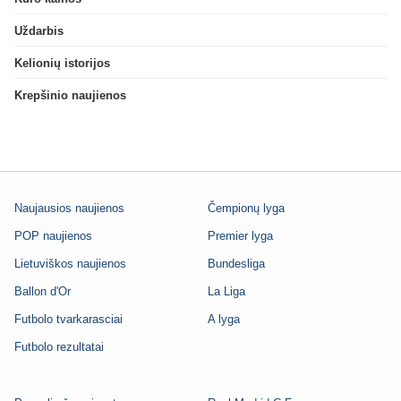
Uždarbis
Kelionių istorijos
Krepšinio naujienos
Naujausios naujienos
Čempionų lyga
POP naujienos
Premier lyga
Lietuviškos naujienos
Bundesliga
Ballon d'Or
La Liga
Futbolo tvarkarasciai
A lyga
Futbolo rezultatai