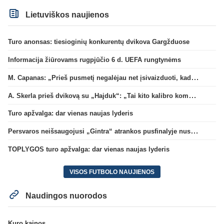
Lietuviškos naujienos
Turo anonsas: tiesioginių konkurentų dvikova Gargžduose
Informacija žiūrovams rugpjūčio 6 d. UEFA rungtynėms
M. Capanas: „Prieš pusmetį negalėjau net įsivaizduoti, kad žaisime prieš „Hajduk“
A. Skerla prieš dvikovą su „Hajduk“: „Tai kito kalibro komanda“
Turo apžvalga: dar vienas naujas lyderis
Persvaros neišsaugojusi „Gintra“ atrankos pusfinalyje nusileido Škotijos čempionėms
TOPLYGOS turo apžvalga: dar vienas naujas lyderis
VISOS FUTBOLO NAUJIENOS
Naudingos nuorodos
Kuro kainos