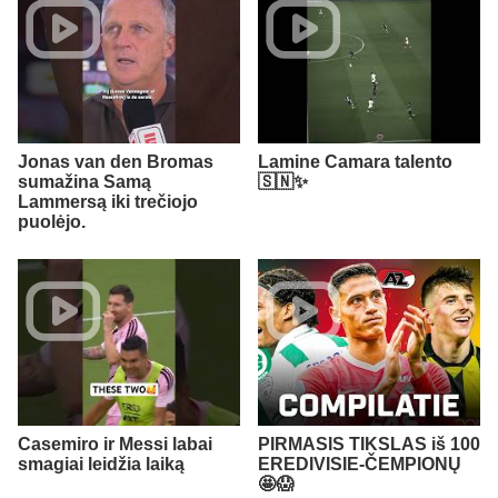
Jonas van den Bromas
Lamine Camara talento
sumažina Samą
🇸🇳✨
Lammersą iki trečiojo
puolėjo.
Casemiro ir Messi labai
PIRMASIS TIKSLAS iš 100
smagiai leidžia laiką
EREDIVISIE-ČEMPIONŲ
🤩😱