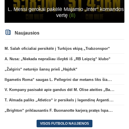
L. Messi gerokai pakėlė Majamio „Inter“ komandos
vertę
(8)
Naujausios
M. Salah oficialiai persikėlė į Turkijos ekipą „Trabzonspor“
A. Nusa: „Niekada neprašiau išvykti iš „RB Leipzig“ klubo“
„Žalgiris“ neturėjo šansų prieš „Hajduk“
Ilgametis Roma“ saugas L. Pellegrini dar metams liks šiame klube
V. Kompany pasisakė apie gandus dėl M. Olise ateities „Bayern“ gretose
T. Almada paliks „Atletico“ ir persikels į legendinę Argentinos ekipą
„Brighton“ priklausantis F. Buonanotte karjerą pratęs Ispanijoje
VISOS FUTBOLO NAUJIENOS