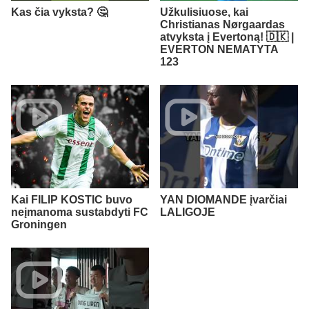
Kas čia vyksta? 🤔
Užkulisiuose, kai
Christianas Nørgaardas
atvyksta į Evertoną! 🇩🇰 |
EVERTON NEMATYTA
123
Kai FILIP KOSTIC buvo
YAN DIOMANDE įvarčiai
neįmanoma sustabdyti FC
LALIGOJE
Groningen