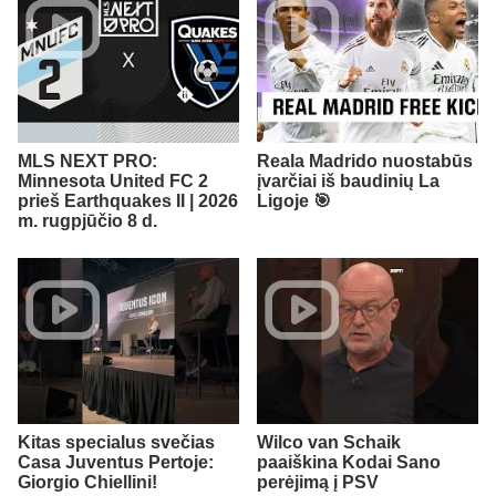
MLS NEXT PRO:
Reala Madrido nuostabūs
Minnesota United FC 2
įvarčiai iš baudinių La
prieš Earthquakes II | 2026
Ligoje 🎯
m. rugpjūčio 8 d.
Kitas specialus svečias
Wilco van Schaik
Casa Juventus Pertoje:
paaiškina Kodai Sano
Giorgio Chiellini!
perėjimą į PSV