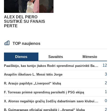
ALEX DEL PIERO
SUSITIKĖ SU FANAIS
PERTE
TOP naujienos
Dienos
Savaitės
Mėnesio
12
Paaiškėjo, kas turėjo įtakos Rodri sprendimui pasirinkti Barselonos pusę
3
Anapilin iškeliavo L. Messi tėtis Jorge
2
R. Araujo papildys „Liverpool“ klubą
1
F. Torresas priėmė sprendimą persikelti į PSG ekipą
0
X. Alonso negailėjo gražių žodžių dabartiniam savo klubui „Chelsea“
2
B. Guimaraesas oficialiai persikėlė į „Arsenal“ klubą