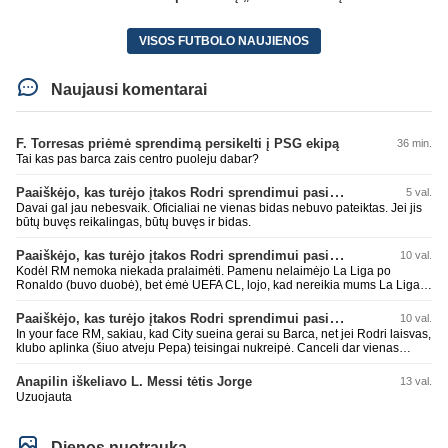
VISOS FUTBOLO NAUJIENOS
Naujausi komentarai
F. Torresas priėmė sprendimą persikelti į PSG ekipą
36 min.
Tai kas pas barca zais centro puoleju dabar?
Paaiškėjo, kas turėjo įtakos Rodri sprendimui pasirinkti Barselonos pusę
5 val.
Davai gal jau nebesvaik. Oficialiai ne vienas bidas nebuvo pateiktas. Jei jis
būtų buvęs reikalingas, būtų buvęs ir bidas.
Paaiškėjo, kas turėjo įtakos Rodri sprendimui pasirinkti Barselonos pusę
10 val.
Kodėl RM nemoka niekada pralaimėti. Pamenu nelaimėjo La Liga po
Ronaldo (buvo duobė), bet ėmė UEFA CL, lojo, kad nereikia mums La Liga,
kaip n metų nepasisekė laimėti dar tada Benzema lyg užmetė, kad nori
laimėti La Liga. Dabar vėl gavo nuo Barcos ir Rodri ateina ne pas juos, vėl
Paaiškėjo, kas turėjo įtakos Rodri sprendimui pasirinkti Barselonos pusę
10 val.
nereikia mums jo, senas ir t.t. Gal davai vyriškai priimkit tuos pralaimėjimus
In your face RM, sakiau, kad City sueina gerai su Barca, net jei Rodri laisvas,
be kvailų nereikia, nenorim ir t.t.
klubo aplinka (šiuo atveju Pepa) teisingai nukreipė. Canceli dar vienas
buves Rodri bendraklubis, bus įdomus sezonas. Abu apsipirko neblogai.
Super
Anapilin iškeliavo L. Messi tėtis Jorge
13 val.
Uzuojauta
Dienos nuotrauka