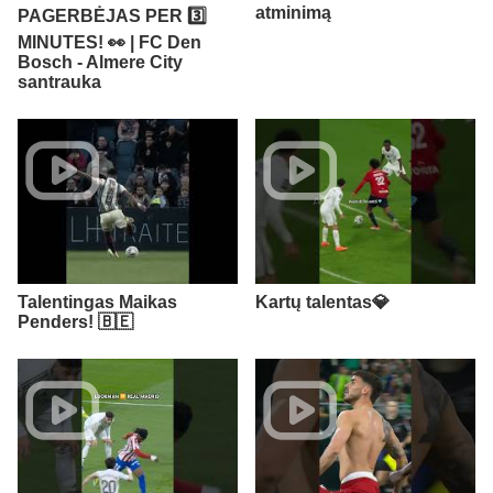
atminimą
PAGERBĖJAS PER 3️⃣
MINUTES! 👀 | FC Den
Bosch - Almere City
santrauka
Talentingas Maikas
Kartų talentas💎
Penders! 🇧🇪