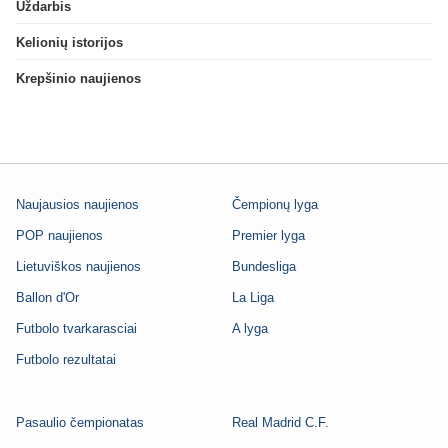
Uždarbis
Kelionių istorijos
Krepšinio naujienos
Naujausios naujienos
Čempionų lyga
POP naujienos
Premier lyga
Lietuviškos naujienos
Bundesliga
Ballon d'Or
La Liga
Futbolo tvarkarasciai
A lyga
Futbolo rezultatai
Pasaulio čempionatas
Real Madrid C.F.