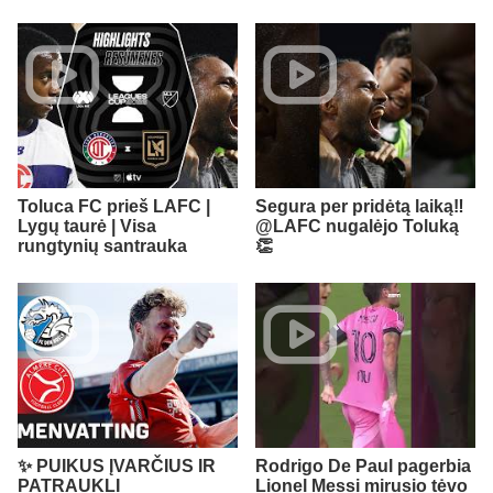
Toluca FC prieš LAFC |
Segura per pridėtą laiką‼️ ​
Lygų taurė | Visa
@LAFC nugalėjo Toluką
rungtynių santrauka
👏
✨ PUIKUS ĮVARČIUS IR
Rodrigo De Paul pagerbia
PATRAUKLI
Lionel Messi mirusio tėvo