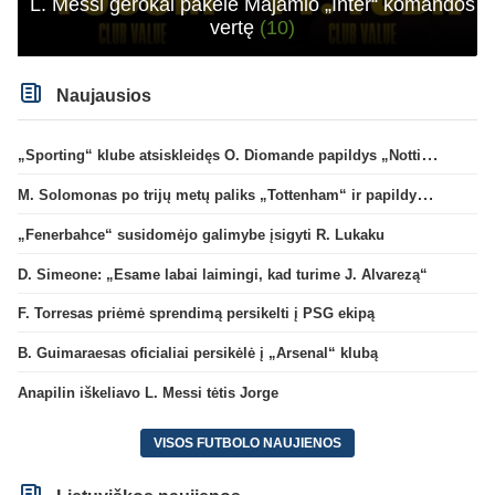
L. Messi gerokai pakėlė Majamio „Inter“ komandos
vertę
(10)
Naujausios
„Sporting“ klube atsiskleidęs O. Diomande papildys „Nottingham“ gretas
M. Solomonas po trijų metų paliks „Tottenham“ ir papildys „West Ham“ klubą
„Fenerbahce“ susidomėjo galimybe įsigyti R. Lukaku
D. Simeone: „Esame labai laimingi, kad turime J. Alvarezą“
F. Torresas priėmė sprendimą persikelti į PSG ekipą
B. Guimaraesas oficialiai persikėlė į „Arsenal“ klubą
Anapilin iškeliavo L. Messi tėtis Jorge
VISOS FUTBOLO NAUJIENOS