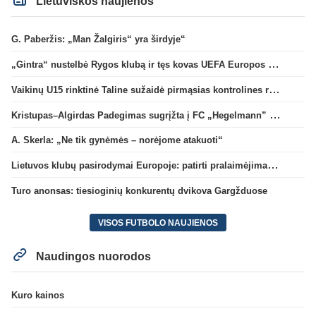
Lietuviškos naujienos
G. Paberžis: „Man Žalgiris“ yra širdyje“
„Gintra“ nustelbė Rygos klubą ir tęs kovas UEFA Europos taurės atrankoje
Vaikinų U15 rinktinė Taline sužaidė pirmąsias kontrolines rungtynes
Kristupas–Algirdas Padegimas sugrįžta į FC „Hegelmann” B sudėtį
A. Skerla: „Ne tik gynėmės – norėjome atakuoti“
Lietuvos klubų pasirodymai Europoje: patirti pralaimėjimai Kroatijos atstovams
Turo anonsas: tiesioginių konkurentų dvikova Gargžduose
VISOS FUTBOLO NAUJIENOS
Naudingos nuorodos
Kuro kainos