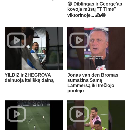
😲 Diblingas ir George'as
kovoja mūsų "T Time"
viktorinoje... 🕰️🔵
YILDIZ ir ZHEGROVA
Jonas van den Bromas
dainuoja itališką dainą
sumažina Samą
Lammersą iki trečiojo
puolėjo.