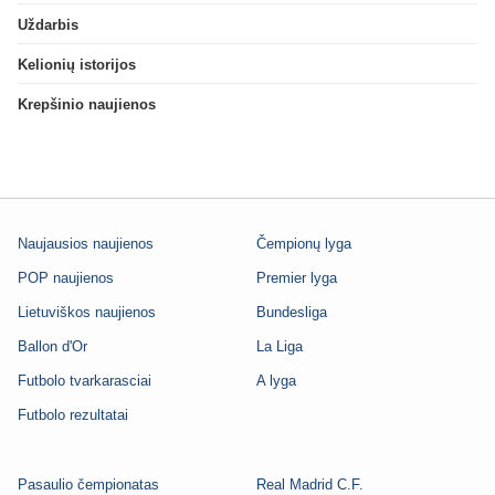
Uždarbis
Kelionių istorijos
Krepšinio naujienos
Naujausios naujienos
Čempionų lyga
POP naujienos
Premier lyga
Lietuviškos naujienos
Bundesliga
Ballon d'Or
La Liga
Futbolo tvarkarasciai
A lyga
Futbolo rezultatai
Pasaulio čempionatas
Real Madrid C.F.