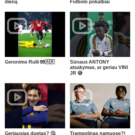
dieną
Futbolo pokalbiai
Geronimo Rulli 🧤🇦🇷
Sūnaus ANTONY
atsakymas, ar geriau VINI
JR 😅
Geriausias duetas? 🤔
Trampolinas namuose?!