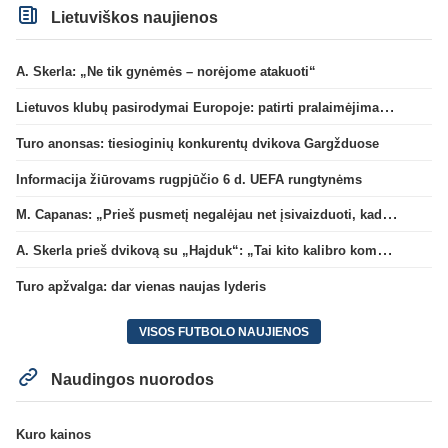
Lietuviškos naujienos
A. Skerla: „Ne tik gynėmės – norėjome atakuoti“
Lietuvos klubų pasirodymai Europoje: patirti pralaimėjimai Kroatijos atstovams
Turo anonsas: tiesioginių konkurentų dvikova Gargžduose
Informacija žiūrovams rugpjūčio 6 d. UEFA rungtynėms
M. Capanas: „Prieš pusmetį negalėjau net įsivaizduoti, kad žaisime prieš „Hajduk“
A. Skerla prieš dvikovą su „Hajduk“: „Tai kito kalibro komanda“
Turo apžvalga: dar vienas naujas lyderis
VISOS FUTBOLO NAUJIENOS
Naudingos nuorodos
Kuro kainos