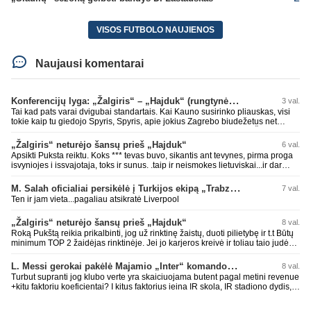
VISOS FUTBOLO NAUJIENOS
Naujausi komentarai
Konferencijų lyga: „Žalgiris“ – „Hajduk“ (rungtynės tiesiogiai)
3 val.
Tai kad pats varai dvigubai standartais. Kai Kauno susirinko pliauskas, visi
tokie kaip tu giedojo Spyris, Spyris, apie jokius Zagrebo biudežetus net
nekalbėjot. Dabar kai Spartakas gavo per rudają, tai jau pz BIUDŽETAS
daug didesnis. Tfu ant tokių.
„Žalgiris“ neturėjo šansų prieš „Hajduk“
6 val.
Apsikti Puksta reiktu. Koks *** tevas buvo, sikantis ant tevynes, pirma proga
isvyniojes i issvajotaja, toks ir sunus. .taip ir neismokes lietuviskai...ir dar
pasimaives pries ziurovus po golo...aciu, ne...nebent vertybiu neturintis
laurynas ikalbins
M. Salah oficialiai persikėlė į Turkijos ekipą „Trabzonspor“
7 val.
Ten ir jam vieta...pagaliau atsikratė Liverpool
„Žalgiris“ neturėjo šansų prieš „Hajduk“
8 val.
Roką Pukštą reikia prikalbinti, jog už rinktinę žaistų, duoti pilietybę ir t.t Būtų
minimum TOP 2 žaidėjas rinktinėje. Jei jo karjeros kreivė ir toliau taio judės,
bus per vėlu po to, nes JAV ji pasikvies žaisti.
L. Messi gerokai pakėlė Majamio „Inter“ komandos vertę
8 val.
Turbut supranti jog klubo verte yra skaiciuojama butent pagal metini revenue
+kitu faktoriu koeficientai? I kitus faktorius ieina IR skola, IR stadiono dydis,
IR lygos populiarumas, IR dar eile kitu dalyku. O tavo pamineta Barca kuo
puikiausiai sugeneravo rekordini 1.1B revenue, kas stipriai prisidejo prie