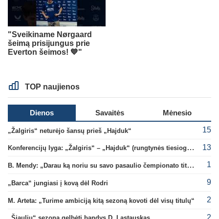
"Sveikiname Nørgaard
šeimą prisijungus prie
Everton šeimos! 💙"
TOP naujienos
Dienos
Savaitės
Mėnesio
15
„Žalgiris“ neturėjo šansų prieš „Hajduk“
13
Konferencijų lyga: „Žalgiris“ – „Hajduk“ (rungtynės tiesiogiai)
1
B. Mendy: „Darau ką noriu su savo pasaulio čempionato titulu“
9
„Barca“ jungiasi į kovą dėl Rodri
2
M. Arteta: „Turime ambiciją kitą sezoną kovoti dėl visų titulų“
2
„Šiaulių“ sezoną gelbėti bandys D. Lastauskas