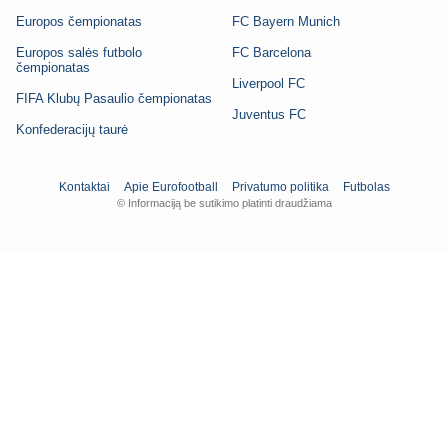
Europos čempionatas
FC Bayern Munich
Europos salės futbolo
FC Barcelona
čempionatas
Liverpool FC
FIFA Klubų Pasaulio čempionatas
Juventus FC
Konfederacijų taurė
Kontaktai
Apie Eurofootball
Privatumo politika
Futbolas
© Informaciją be sutikimo platinti draudžiama