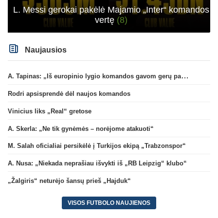
L. Messi gerokai pakėlė Majamio „Inter“ komandos
vertę
(8)
Naujausios
A. Tapinas: „Iš europinio lygio komandos gavom gerų pamokų“
Rodri apsisprendė dėl naujos komandos
Vinicius liks „Real“ gretose
A. Skerla: „Ne tik gynėmės – norėjome atakuoti“
M. Salah oficialiai persikėlė į Turkijos ekipą „Trabzonspor“
A. Nusa: „Niekada neprašiau išvykti iš „RB Leipzig“ klubo“
„Žalgiris“ neturėjo šansų prieš „Hajduk“
VISOS FUTBOLO NAUJIENOS