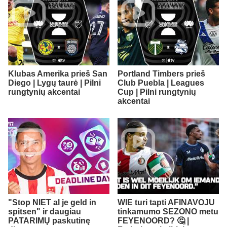
Klubas Amerika prieš San
Portland Timbers prieš
Diego | Lygų taurė | Pilni
Club Puebla | Leagues
rungtynių akcentai
Cup | Pilni rungtynių
akcentai
"Stop NIET al je geld in
WIE turi tapti AFINAVOJU
spitsen" ir daugiau
tinkamumo SEZONO metu
PATARIMŲ paskutinę
FEYENOORD? 🤔 |