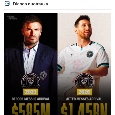
milzinisko klubo vertes suoli siemet. Be to, tie 200 pamineti cia yra visiskai
Dienos nuotrauka
on-point, jeigu jau musu mylimas D. prasneko apie klubo vertes kelima, arba
CR atveju - numusima.