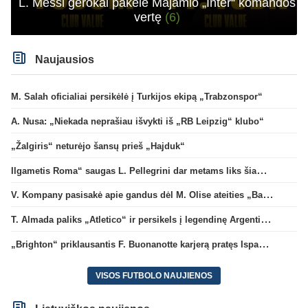
L. Messi gerokai pakėlė Majamio „Inter“ komandos
vertę
(6)
Naujausios
M. Salah oficialiai persikėlė į Turkijos ekipą „Trabzonspor“
A. Nusa: „Niekada neprašiau išvykti iš „RB Leipzig“ klubo“
„Žalgiris“ neturėjo šansų prieš „Hajduk“
Ilgametis Roma“ saugas L. Pellegrini dar metams liks šiame klube
V. Kompany pasisakė apie gandus dėl M. Olise ateities „Bayern“ gretose
T. Almada paliks „Atletico“ ir persikels į legendinę Argentinos ekipą
„Brighton“ priklausantis F. Buonanotte karjerą pratęs Ispanijoje
VISOS FUTBOLO NAUJIENOS