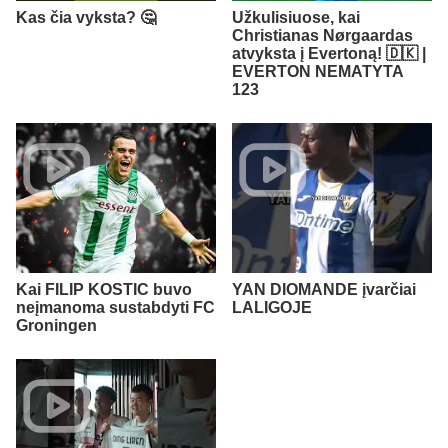
Kas čia vyksta? 🤔
Užkulisiuose, kai
Christianas Nørgaardas
atvyksta į Evertoną! 🇩🇰 |
EVERTON NEMATYTA
123
Kai FILIP KOSTIC buvo
YAN DIOMANDE įvarčiai
neįmanoma sustabdyti FC
LALIGOJE
Groningen