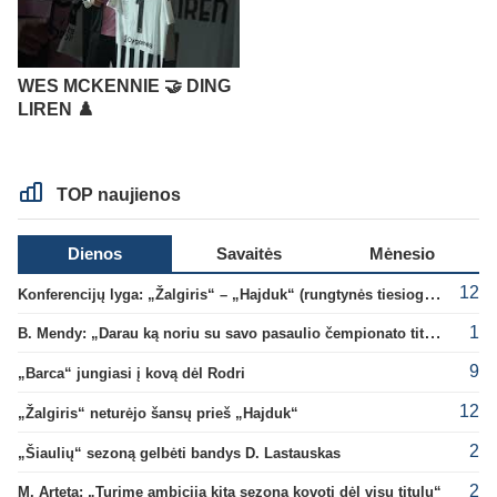
WES MCKENNIE 🤝 DING
LIREN ♟️
TOP naujienos
Dienos
Savaitės
Mėnesio
12
Konferencijų lyga: „Žalgiris“ – „Hajduk“ (rungtynės tiesiogiai)
1
B. Mendy: „Darau ką noriu su savo pasaulio čempionato titulu“
9
„Barca“ jungiasi į kovą dėl Rodri
12
„Žalgiris“ neturėjo šansų prieš „Hajduk“
2
„Šiaulių“ sezoną gelbėti bandys D. Lastauskas
2
M. Arteta: „Turime ambiciją kitą sezoną kovoti dėl visų titulų“