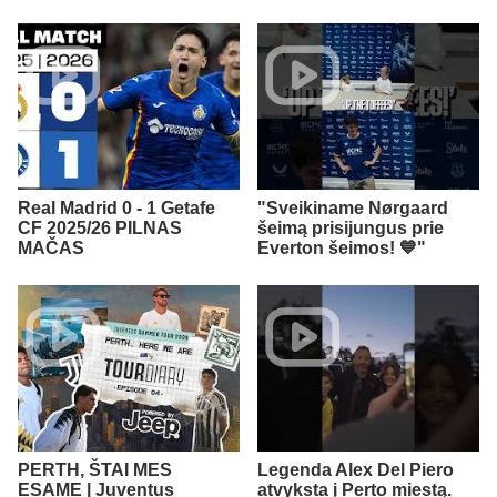
Real Madrid 0 - 1 Getafe
"Sveikiname Nørgaard
CF 2025/26 PILNAS
šeimą prisijungus prie
MAČAS
Everton šeimos! 💙"
PERTH, ŠTAI MES
Legenda Alex Del Piero
ESAME | Juventus
atvyksta į Perto miestą.