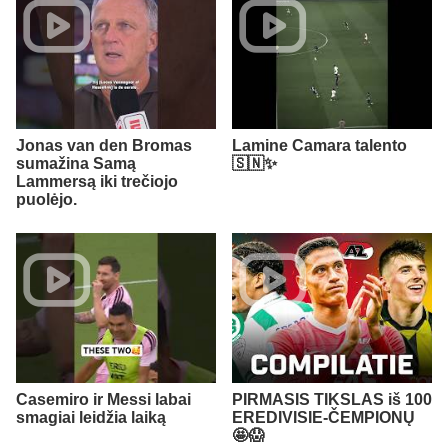
Jonas van den Bromas
Lamine Camara talento
sumažina Samą
🇸🇳✨
Lammersą iki trečiojo
puolėjo.
Casemiro ir Messi labai
PIRMASIS TIKSLAS iš 100
smagiai leidžia laiką
EREDIVISIE-ČEMPIONŲ
🤩😱