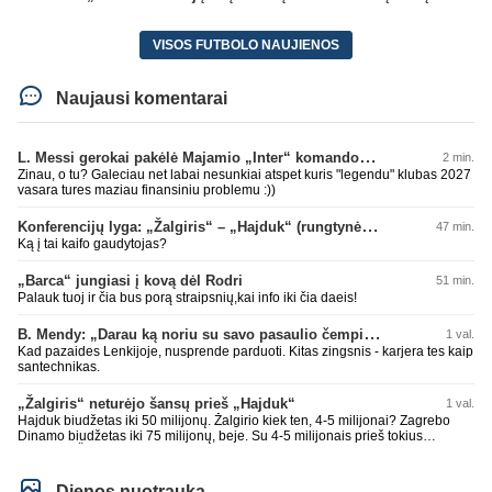
VISOS FUTBOLO NAUJIENOS
Naujausi komentarai
L. Messi gerokai pakėlė Majamio „Inter“ komandos vertę
2 min.
Zinau, o tu? Galeciau net labai nesunkiai atspet kuris "legendu" klubas 2027
vasara tures maziau finansiniu problemu :))
Konferencijų lyga: „Žalgiris“ – „Hajduk“ (rungtynės tiesiogiai)
47 min.
Ką į tai kaifo gaudytojas?
„Barca“ jungiasi į kovą dėl Rodri
51 min.
Palauk tuoj ir čia bus porą straipsnių,kai info iki čia daeis!
B. Mendy: „Darau ką noriu su savo pasaulio čempionato titulu“
1 val.
Kad pazaides Lenkijoje, nusprende parduoti. Kitas zingsnis - karjera tes kaip
santechnikas.
„Žalgiris“ neturėjo šansų prieš „Hajduk“
1 val.
Hajduk biudžetas iki 50 milijonų. Žalgirio kiek ten, 4-5 milijonai? Zagrebo
Dinamo biudžetas iki 75 milijonų, beje. Su 4-5 milijonais prieš tokius
nepaloši. Čia jums ne Sakartvelas. Kol nebus rimtų investuotojų, kurie
suorganizuotų bent 15-20 milijonų biudžetus, prieš tokius klubus šansų
nebuvo ir nebus. Realu tik su Sakartvelais ir islandais ir pan. tikėtis teigiamo
Dienos nuotrauka