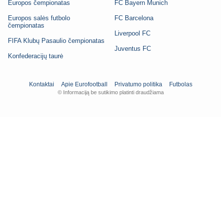
Europos čempionatas
FC Bayern Munich
Europos salės futbolo
FC Barcelona
čempionatas
Liverpool FC
FIFA Klubų Pasaulio čempionatas
Juventus FC
Konfederacijų taurė
Kontaktai
Apie Eurofootball
Privatumo politika
Futbolas
© Informaciją be sutikimo platinti draudžiama