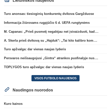
Lietuviškos naujienos
Turo anonsas: tiesioginių konkurentų dvikova Gargžduose
Informacija žiūrovams rugpjūčio 6 d. UEFA rungtynėms
M. Capanas: „Prieš pusmetį negalėjau net įsivaizduoti, kad žaisime prieš „Hajduk“
A. Skerla prieš dvikovą su „Hajduk“: „Tai kito kalibro komanda“
Turo apžvalga: dar vienas naujas lyderis
Persvaros neišsaugojusi „Gintra“ atrankos pusfinalyje nusileido Škotijos čempionėms
TOPLYGOS turo apžvalga: dar vienas naujas lyderis
VISOS FUTBOLO NAUJIENOS
Naudingos nuorodos
Kuro kainos