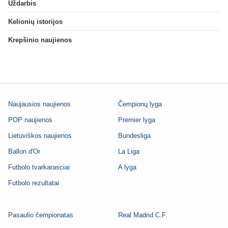
Uždarbis
Kelionių istorijos
Krepšinio naujienos
Naujausios naujienos
Čempionų lyga
POP naujienos
Premier lyga
Lietuviškos naujienos
Bundesliga
Ballon d'Or
La Liga
Futbolo tvarkarasciai
A lyga
Futbolo rezultatai
Pasaulio čempionatas
Real Madrid C.F.