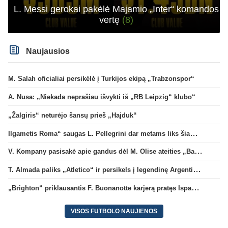
L. Messi gerokai pakėlė Majamio „Inter“ komandos
vertę
(8)
Naujausios
M. Salah oficialiai persikėlė į Turkijos ekipą „Trabzonspor“
A. Nusa: „Niekada neprašiau išvykti iš „RB Leipzig“ klubo“
„Žalgiris“ neturėjo šansų prieš „Hajduk“
Ilgametis Roma“ saugas L. Pellegrini dar metams liks šiame klube
V. Kompany pasisakė apie gandus dėl M. Olise ateities „Bayern“ gretose
T. Almada paliks „Atletico“ ir persikels į legendinę Argentinos ekipą
„Brighton“ priklausantis F. Buonanotte karjerą pratęs Ispanijoje
VISOS FUTBOLO NAUJIENOS