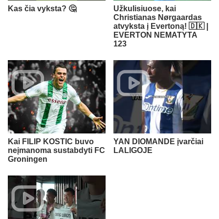
Kas čia vyksta? 🤔
Užkulisiuose, kai
Christianas Nørgaardas
atvyksta į Evertoną! 🇩🇰 |
EVERTON NEMATYTA
123
Kai FILIP KOSTIC buvo
YAN DIOMANDE įvarčiai
neįmanoma sustabdyti FC
LALIGOJE
Groningen