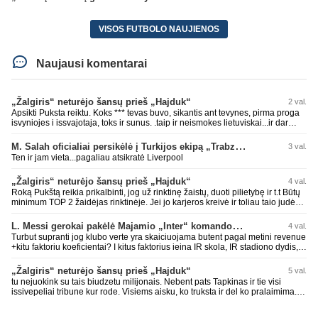
VISOS FUTBOLO NAUJIENOS
Naujausi komentarai
„Žalgiris“ neturėjo šansų prieš „Hajduk“
2 val.
Apsikti Puksta reiktu. Koks *** tevas buvo, sikantis ant tevynes, pirma proga
isvyniojes i issvajotaja, toks ir sunus. .taip ir neismokes lietuviskai...ir dar
pasimaives pries ziurovus po golo...aciu, ne...nebent vertybiu neturintis
laurynas ikalbins
M. Salah oficialiai persikėlė į Turkijos ekipą „Trabzonspor“
3 val.
Ten ir jam vieta...pagaliau atsikratė Liverpool
„Žalgiris“ neturėjo šansų prieš „Hajduk“
4 val.
Roką Pukštą reikia prikalbinti, jog už rinktinę žaistų, duoti pilietybę ir t.t Būtų
minimum TOP 2 žaidėjas rinktinėje. Jei jo karjeros kreivė ir toliau taio judės,
bus per vėlu po to, nes JAV ji pasikvies žaisti.
L. Messi gerokai pakėlė Majamio „Inter“ komandos vertę
4 val.
Turbut supranti jog klubo verte yra skaiciuojama butent pagal metini revenue
+kitu faktoriu koeficientai? I kitus faktorius ieina IR skola, IR stadiono dydis,
IR lygos populiarumas, IR dar eile kitu dalyku. O tavo pamineta Barca kuo
puikiausiai sugeneravo rekordini 1.1B revenue, kas stipriai prisidejo prie
„Žalgiris“ neturėjo šansų prieš „Hajduk“
5 val.
milzinisko klubo vertes suoli siemet. Be to, tie 200 pamineti cia yra visiskai
tu nejuokink su tais biudzetu milijonais. Nebent pats Tapkinas ir tie visi
on-point, jeigu jau musu mylimas D. prasneko apie klubo vertes kelima, arba
issivepeliai tribune kur rode. Visiems aisku, ko truksta ir del ko pralaimima.
CR atveju - numusima.
tas pats ir su kavianskais. Bet nenorim pripazint, kad net jei neturim
ziniasklaidos, kuri isanalizuoti po pirsteli, ko kam truksta, tai nei kalnietis nei