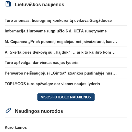
Lietuviškos naujienos
Turo anonsas: tiesioginių konkurentų dvikova Gargžduose
Informacija žiūrovams rugpjūčio 6 d. UEFA rungtynėms
M. Capanas: „Prieš pusmetį negalėjau net įsivaizduoti, kad žaisime prieš „Hajduk“
A. Skerla prieš dvikovą su „Hajduk“: „Tai kito kalibro komanda“
Turo apžvalga: dar vienas naujas lyderis
Persvaros neišsaugojusi „Gintra“ atrankos pusfinalyje nusileido Škotijos čempionėms
TOPLYGOS turo apžvalga: dar vienas naujas lyderis
VISOS FUTBOLO NAUJIENOS
Naudingos nuorodos
Kuro kainos