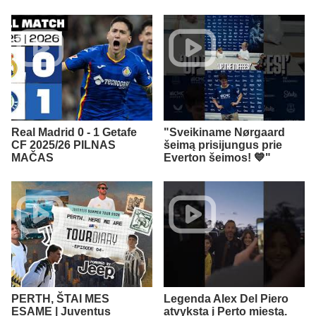
Real Madrid 0 - 1 Getafe
"Sveikiname Nørgaard
CF 2025/26 PILNAS
šeimą prisijungus prie
MAČAS
Everton šeimos! 💙"
PERTH, ŠTAI MES
Legenda Alex Del Piero
ESAME | Juventus
atvyksta į Perto miestą.