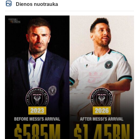
kasperunas nesusigaudys. Aciu, mercys, lauksim wilno grietineles
Dienos nuotrauka
besivaipanciu itamet Konfu lygoje 20 tukst. stadione...jei makleriui tapinui
neatsibos sitas projektas