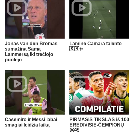
Jonas van den Bromas
Lamine Camara talento
sumažina Samą
🇸🇳✨
Lammersą iki trečiojo
puolėjo.
Casemiro ir Messi labai
PIRMASIS TIKSLAS iš 100
smagiai leidžia laiką
EREDIVISIE-ČEMPIONŲ
🤩😱