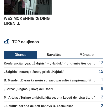
WES MCKENNIE 🤝 DING
LIREN ♟️
TOP naujienos
Dienos
Savaitės
Mėnesio
12
Konferencijų lyga: „Žalgiris“ – „Hajduk“ (rungtynės tiesiogiai)
15
„Žalgiris“ neturėjo šansų prieš „Hajduk“
1
B. Mendy: „Darau ką noriu su savo pasaulio čempionato titulu“
9
„Barca“ jungiasi į kovą dėl Rodri
2
M. Arteta: „Turime ambiciją kitą sezoną kovoti dėl visų titulų“
2
„Šiaulių“ sezoną gelbėti bandys D. Lastauskas