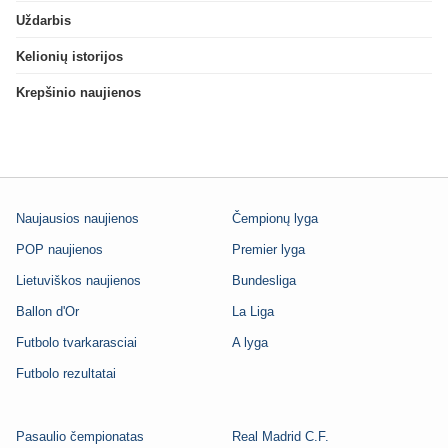
Uždarbis
Kelionių istorijos
Krepšinio naujienos
Naujausios naujienos
Čempionų lyga
POP naujienos
Premier lyga
Lietuviškos naujienos
Bundesliga
Ballon d'Or
La Liga
Futbolo tvarkarasciai
A lyga
Futbolo rezultatai
Pasaulio čempionatas
Real Madrid C.F.