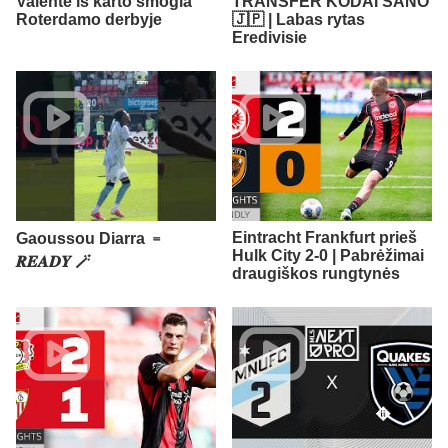
Valente iš karto smogia
TRANSFER KODAI SANO
Roterdamo derbyje
🇯🇵 | Labas rytas
Eredivisie
Eintracht Frankfurt prieš
Gaoussou Diarra ﹦
Hulk City 2-0 | Pabrėžimai
𝑹𝑬𝑨𝑫𝒀 🪄
draugiškos rungtynės