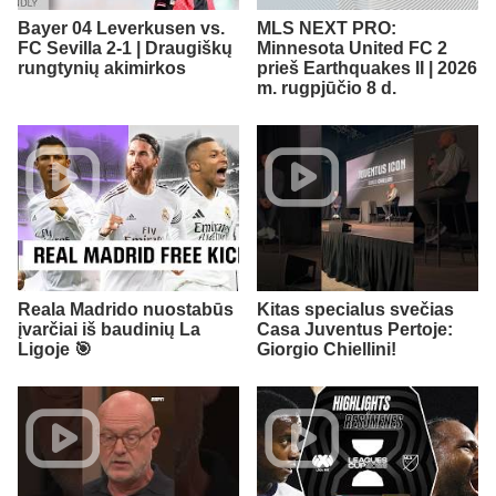
Bayer 04 Leverkusen vs.
MLS NEXT PRO:
FC Sevilla 2-1 | Draugiškų
Minnesota United FC 2
rungtynių akimirkos
prieš Earthquakes II | 2026
m. rugpjūčio 8 d.
Reala Madrido nuostabūs
Kitas specialus svečias
įvarčiai iš baudinių La
Casa Juventus Pertoje:
Ligoje 🎯
Giorgio Chiellini!