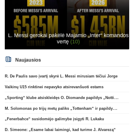
L. Messi gerokai pakėlė Majamio „Inter“ komandos
vertę
(10)
Naujausios
R. De Paulis savo įvartį skyrė L. Messi mirusiam tėčiui Jorge
Vaikinų U15 rinktinei nepavyko atsirevanšuoti estams
„Sporting“ klube atsiskleidęs O. Diomande papildys „Nottingham“ gretas
M. Solomonas po trijų metų paliks „Tottenham“ ir papildys „West Ham“ klubą
„Fenerbahce“ susidomėjo galimybe įsigyti R. Lukaku
D. Simeone: „Esame labai laimingi, kad turime J. Alvarezą“