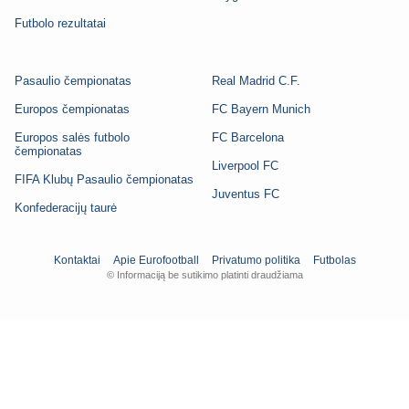
Futbolo rezultatai
Pasaulio čempionatas
Real Madrid C.F.
Europos čempionatas
FC Bayern Munich
Europos salės futbolo
FC Barcelona
čempionatas
Liverpool FC
FIFA Klubų Pasaulio čempionatas
Juventus FC
Konfederacijų taurė
Kontaktai
Apie Eurofootball
Privatumo politika
Futbolas
© Informaciją be sutikimo platinti draudžiama