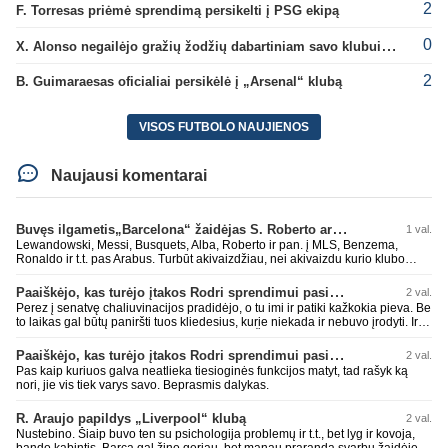
2
F. Torresas priėmė sprendimą persikelti į PSG ekipą
0
X. Alonso negailėjo gražių žodžių dabartiniam savo klubui „Chelsea“
2
B. Guimaraesas oficialiai persikėlė į „Arsenal“ klubą
VISOS FUTBOLO NAUJIENOS
Naujausi komentarai
Buvęs ilgametis„Barcelona“ žaidėjas S. Roberto artėja link persikėlimo į MLS
1 val.
Lewandowski, Messi, Busquets, Alba, Roberto ir pan. į MLS, Benzema,
Ronaldo ir t.t. pas Arabus. Turbūt akivaizdžiau, nei akivaizdu kurio klubo
žaidėjų labiai myli pinigėlius, o ne žaidimą. Gal todėl ir tų laimėjimų
paskutiniu me tu ne tiek daug.
Paaiškėjo, kas turėjo įtakos Rodri sprendimui pasirinkti Barselonos pusę
2 val.
Perez į senatvę chaliuvinacijos pradidėjo, o tu imi ir patiki kažkokia pieva. Be
to laikas gal būtų paniršti tuos kliedesius, kurie niekada ir nebuvo įrodyti. Ir
nepamiršti kaip pačius palaikė 90% teisėjų. Šiki į ant kitų, nors patys mėšle
esat. Kažkaip ne skaniai kvepia. RM todėl ir yra vienas nekenčiamiausių
Paaiškėjo, kas turėjo įtakos Rodri sprendimui pasirinkti Barselonos pusę
2 val.
daugumos fanų klubas, nes pastoviai verke ir verkia kažkokius kliedesius.
Pas kaip kuriuos galva neatlieka tiesioginės funkcijos matyt, tad rašyk ką
Remktis ne kažkokio Perezo kliedesiais, o faktais.
nori, jie vis tiek varys savo. Beprasmis dalykas.
R. Araujo papildys „Liverpool“ klubą
2 val.
Nustebino. Šiaip buvo ten su psichologija problemų ir t.t., bet lyg ir kovoja,
bando kabintis. Barca gal žino geriau, bet manau praranda svarbų žaidėję.