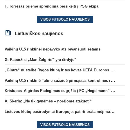
F. Torresas priėmė sprendimą persikelti į PSG ekipą
VISOS FUTBOLO NAUJIENOS
Lietuviškos naujienos
Vaikinų U15 rinktinei nepavyko atsirevanšuoti estams
G. Paberžis: „Man Žalgiris“ yra širdyje“
„Gintra“ nustelbė Rygos klubą ir tęs kovas UEFA Europos taurės atrankoje
Vaikinų U15 rinktinė Taline sužaidė pirmąsias kontrolines rungtynes
Kristupas–Algirdas Padegimas sugrįžta į FC „Hegelmann” B sudėtį
A. Skerla: „Ne tik gynėmės – norėjome atakuoti“
Lietuvos klubų pasirodymai Europoje: patirti pralaimėjimai Kroatijos atstovams
VISOS FUTBOLO NAUJIENOS