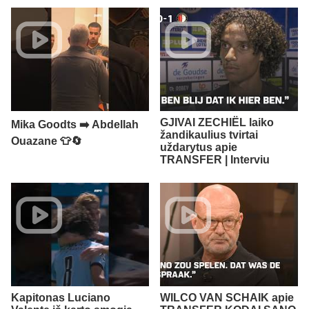
GJIVAI ZECHIËL laiko
Mika Goodts ➡️ Abdellah
žandikaulius tvirtai
Ouazane 👕🔄
uždarytus apie
TRANSFER | Interviu
Kapitonas Luciano
WILCO VAN SCHAIK apie