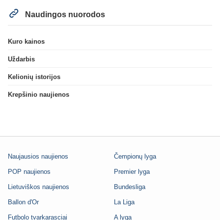
Naudingos nuorodos
Kuro kainos
Uždarbis
Kelionių istorijos
Krepšinio naujienos
Naujausios naujienos
Čempionų lyga
POP naujienos
Premier lyga
Lietuviškos naujienos
Bundesliga
Ballon d'Or
La Liga
Futbolo tvarkarasciai
A lyga