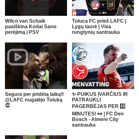
Wilco van Schaik
Toluca FC prieš LAFC |
paaiškina Kodai Sano
Lygų taurė | Visa
perėjimą į PSV
rungtynių santrauka
Segura per pridėtą laiką‼️ ​
✨ PUIKUS ĮVARČIUS IR
@LAFC nugalėjo Toluką
PATRAUKLI
👏
PAGERBĖJAS PER 3️⃣
MINUTES! 👀 | FC Den
Bosch - Almere City
santrauka