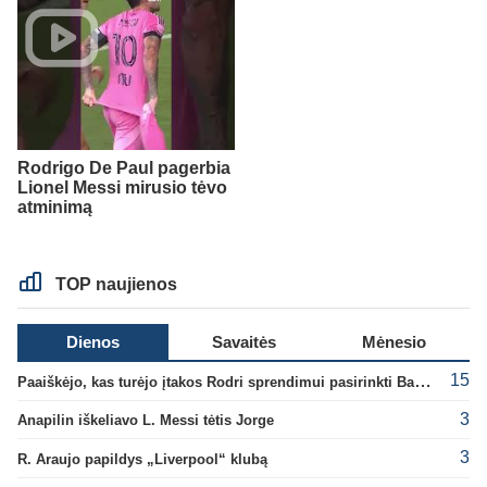
Rodrigo De Paul pagerbia
Lionel Messi mirusio tėvo
atminimą
TOP naujienos
Dienos
Savaitės
Mėnesio
15
Paaiškėjo, kas turėjo įtakos Rodri sprendimui pasirinkti Barselonos pusę
3
Anapilin iškeliavo L. Messi tėtis Jorge
3
R. Araujo papildys „Liverpool“ klubą