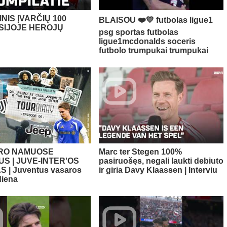
NIS ĮVARČIŲ 100
BLAISOU ❤️💙 futbolas ligue1
SIJOJE HEROJŲ
psg sportas futbolas
ligue1mcdonalds soceris
futbolo trumpukai trumpukai
ERO NAMUOSE
Marc ter Stegen 100%
S | JUVE-INTER'OS
pasiruošęs, negali laukti debiuto
 | Juventus vasaros
ir giria Davy Klaassen | Interviu
diena