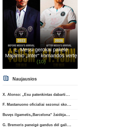
L. Messi gerokai pakėlė
Majamio „Inter“ komandos vertę
(10)
Naujausios
X. Alonso: „Esu patenkintas dabartiniais „Chelsea“ ekipos vartininkais“
F. Mastanuono oficialiai sezonui skolinamas „Fiorentina“ ekipai
Buvęs ilgametis„Barcelona“ žaidėjas S. Roberto artėja link persikėlimo į MLS
G. Bremeris paneigė gandus dėl galimo išvykimo iš „Juventus“ klubo