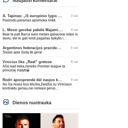
Naujausi komentarai
A. Tapinas: „Iš europinio lygio komandos gavom gerų pamokų“
3 val.
Pasirodo,paramas apsimoka rinkti.
L. Messi gerokai pakėlė Majamio „Inter“ komandos vertę
4 val.
Beje ta pati Barca siais metais galiausiai islipo is
skolu, del to gali leisti pagaliau taikytis i
komandos pildyma ka ir daro su Adeyemi, Rodri,
visa Julian Alvarez saga.
Argentinos federacijos prezidentas C. Tapia negailėjo pagyrų G. Infantino
6 val.
Šūdas apie šūdą tik gerai
Vinicius liks „Real“ gretose
8 val.
Ačiū kad lieka,nereiks Premier league ta
princesę matyti😀
Rodri apsisprendė dėl naujos komandos
9 val.
Nu čia realui bus kliurka,žaidžia su Viniciaus
kontraktu geriau,nei renkasi gerus
žaidėjus...kolkas ne vienas nebuvo geras
Dienos nuotrauka