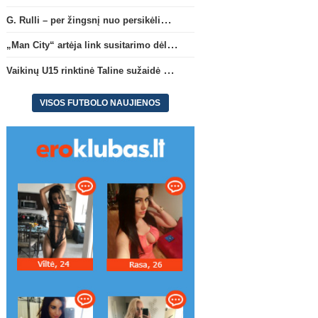
G. Rulli – per žingsnį nuo persikėlimo į „Manchester City“ klubą
„Man City“ artėja link susitarimo dėl marokiečio A. Bouaddi persikėlimo
Vaikinų U15 rinktinė Taline sužaidė pirmąsias kontrolines rungtynes
VISOS FUTBOLO NAUJIENOS