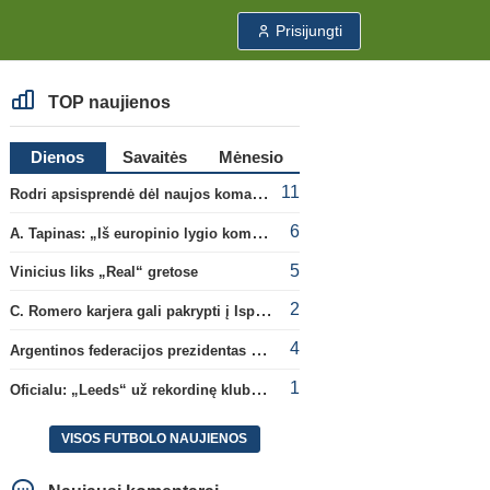
Prisijungti
TOP naujienos
Dienos
Savaitės
Mėnesio
11
Rodri apsisprendė dėl naujos komandos
6
A. Tapinas: „Iš europinio lygio komandos gavom gerų pamokų“
5
Vinicius liks „Real“ gretose
2
C. Romero karjera gali pakrypti į Ispaniją
4
Argentinos federacijos prezidentas C. Tapia negailėjo pagyrų G. Infantino
1
Oficialu: „Leeds“ už rekordinę klubui sumą įsigijo Anglijos rinktinės vartininką
VISOS FUTBOLO NAUJIENOS