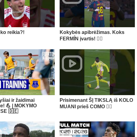
 ko reikia?!
Kokybės apibrėžimas. Koks
FERMÍN įvartis! 😮‍💨
yšiai ir žaidimai
Prisimenant ŠĮ TIKSLĄ iš KOLO
oje! 💪 | MOKYMO
MUANI prieš COMO 😮‍💨​
SE 🇩🇪