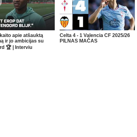
kaito apie atšauktą
Celta 4 - 1 Valencia CF 2025/26
ą ir jo ambicijas su
PILNAS MAČAS
d 🏆 | Interviu