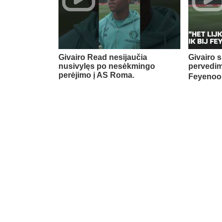
Givairo Read nesijaučia
Givairo s
nusivylęs po nesėkmingo
pervedim
perėjimo į AS Roma.
Feyenoor