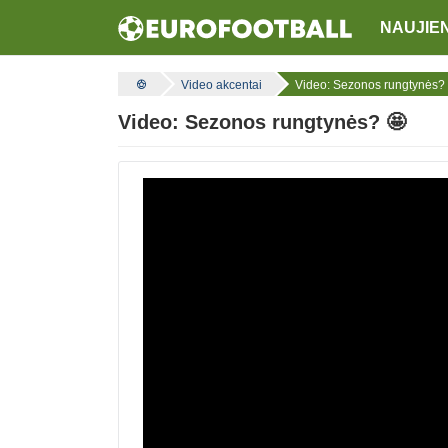
NAUJIE
Video akcentai
Video: Sezonos rungtynės?
Video: Sezonos rungtynės? 🤩