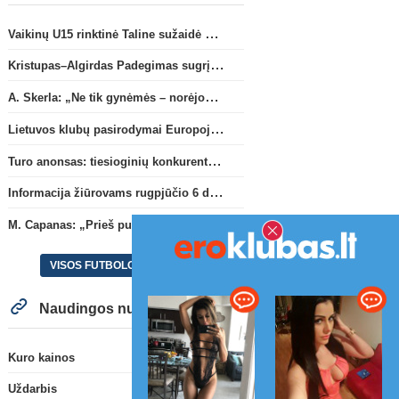
Vaikinų U15 rinktinė Taline sužaidė pirmąsias kontrolines rungtynes
Kristupas–Algirdas Padegimas sugrįžta į FC „Hegelmann” B sudėtį
A. Skerla: „Ne tik gynėmės – norėjome atakuoti“
Lietuvos klubų pasirodymai Europoje: patirti pralaimėjimai Kroatijos atstovams
Turo anonsas: tiesioginių konkurentų dvikova Gargžduose
Informacija žiūrovams rugpjūčio 6 d. UEFA rungtynėms
M. Capanas: „Prieš pusmetį negalėjau net įsivaizduoti, kad žaisime prieš „Hajduk“
VISOS FUTBOLO NAUJIENOS
Naudingos nuorodos
Kuro kainos
Uždarbis