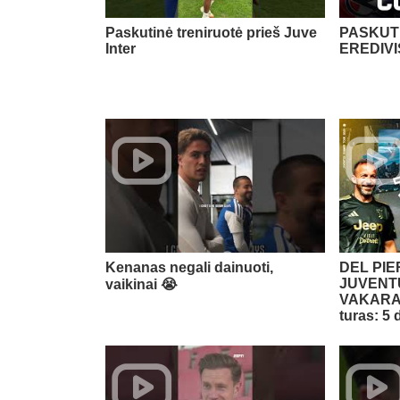
Paskutinė treniruotė prieš Juve
PASKUTI
Inter
EREDIVI
Kenanas negali dainuoti,
DEL PI
JUVENTU
vaikinai 😭​
VAKARAS
turas: 5 