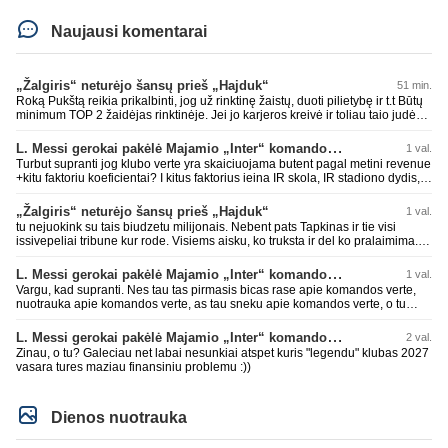
Naujausi komentarai
„Žalgiris“ neturėjo šansų prieš „Hajduk“
51 min.
Roką Pukštą reikia prikalbinti, jog už rinktinę žaistų, duoti pilietybę ir t.t Būtų
minimum TOP 2 žaidėjas rinktinėje. Jei jo karjeros kreivė ir toliau taio judės,
bus per vėlu po to, nes JAV ji pasikvies žaisti.
L. Messi gerokai pakėlė Majamio „Inter“ komandos vertę
1 val.
Turbut supranti jog klubo verte yra skaiciuojama butent pagal metini revenue
+kitu faktoriu koeficientai? I kitus faktorius ieina IR skola, IR stadiono dydis,
IR lygos populiarumas, IR dar eile kitu dalyku. O tavo pamineta Barca kuo
puikiausiai sugeneravo rekordini 1.1B revenue, kas stipriai prisidejo prie
„Žalgiris“ neturėjo šansų prieš „Hajduk“
1 val.
milzinisko klubo vertes suoli siemet. Be to, tie 200 pamineti cia yra visiskai
tu nejuokink su tais biudzetu milijonais. Nebent pats Tapkinas ir tie visi
on-point, jeigu jau musu mylimas D. prasneko apie klubo vertes kelima, arba
issivepeliai tribune kur rode. Visiems aisku, ko truksta ir del ko pralaimima.
CR atveju - numusima.
tas pats ir su kavianskais. Bet nenorim pripazint, kad net jei neturim
ziniasklaidos, kuri isanalizuoti po pirsteli, ko kam truksta, tai nei kalnietis nei
L. Messi gerokai pakėlė Majamio „Inter“ komandos vertę
1 val.
kasperunas nesusigaudys. Aciu, mercys, lauksim wilno grietineles
Vargu, kad supranti. Nes tau tas pirmasis bicas rase apie komandos verte,
besivaipanciu itamet Konfu lygoje 20 tukst. stadione...jei makleriui tapinui
nuotrauka apie komandos verte, as tau sneku apie komandos verte, o tu
neatsibos sitas projektas
vistiek apie revenue tauziji. Barca dabar belekokiose skolose ir "pirmauja"
pasaulyje pagal tai, bet uzima antra vieta po Realo pagal klubine verte
L. Messi gerokai pakėlė Majamio „Inter“ komandos vertę
2 val.
pasaulyje. Tokios ten ir finansines problemos pas ta Al Nassr kai PIF vienu
Zinau, o tu? Galeciau net labai nesunkiai atspet kuris "legendu" klubas 2027
rankos mostu galetu viska nubraukti jeigu noretu. Siaip tas PIF savo
vasara tures maziau finansiniu problemu :))
priziurimus klubus galetu arabuose griezciau kontroliuoti nes rinka nesveikai
iskraipyta per ju isikalinejimus.
Dienos nuotrauka