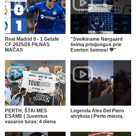
Real Madrid 0 - 1 Getafe
"Sveikiname Nørgaard
CF 2025/26 PILNAS
šeimą prisijungus prie
MAČAS
Everton šeimos! 💙"
PERTH, ŠTAI MES
Legenda Alex Del Piero
ESAME | Juventus
atvyksta į Perto miestą.
vasaros turas: 4 diena