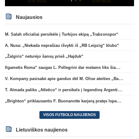
Naujausios
M. Salah oficialiai persikėlė į Turkijos ekipą „Trabzonspor“
A. Nusa: „Niekada neprašiau išvykti iš „RB Leipzig“ klubo“
„Žalgiris“ neturėjo šansų prieš „Hajduk“
Ilgametis Roma“ saugas L. Pellegrini dar metams liks šiame klube
V. Kompany pasisakė apie gandus dėl M. Olise ateities „Bayern“ gretose
T. Almada paliks „Atletico“ ir persikels į legendinę Argentinos ekipą
„Brighton“ priklausantis F. Buonanotte karjerą pratęs Ispanijoje
VISOS FUTBOLO NAUJIENOS
Lietuviškos naujienos