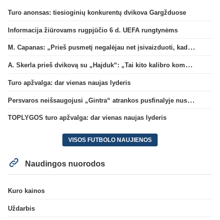
Turo anonsas: tiesioginių konkurentų dvikova Gargžduose
Informacija žiūrovams rugpjūčio 6 d. UEFA rungtynėms
M. Capanas: „Prieš pusmetį negalėjau net įsivaizduoti, kad žaisime prieš „Hajduk“
A. Skerla prieš dvikovą su „Hajduk“: „Tai kito kalibro komanda“
Turo apžvalga: dar vienas naujas lyderis
Persvaros neišsaugojusi „Gintra“ atrankos pusfinalyje nusileido Škotijos čempionėms
TOPLYGOS turo apžvalga: dar vienas naujas lyderis
VISOS FUTBOLO NAUJIENOS
Naudingos nuorodos
Kuro kainos
Uždarbis