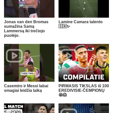
Jonas van den Bromas
Lamine Camara talento
sumažina Samą
🇸🇳✨
Lammersą iki trečiojo
puolėjo.
Casemiro ir Messi labai
PIRMASIS TIKSLAS iš 100
smagiai leidžia laiką
EREDIVISIE-ČEMPIONŲ
🤩😱