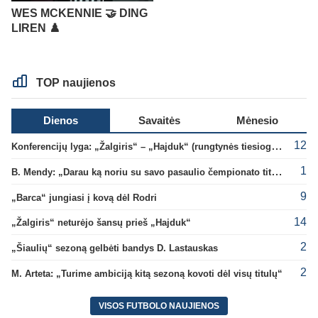
WES MCKENNIE 🤝 DING
LIREN ♟️
TOP naujienos
Dienos
Savaitės
Mėnesio
12
Konferencijų lyga: „Žalgiris“ – „Hajduk“ (rungtynės tiesiogiai)
1
B. Mendy: „Darau ką noriu su savo pasaulio čempionato titulu“
9
„Barca“ jungiasi į kovą dėl Rodri
14
„Žalgiris“ neturėjo šansų prieš „Hajduk“
2
„Šiaulių“ sezoną gelbėti bandys D. Lastauskas
2
M. Arteta: „Turime ambiciją kitą sezoną kovoti dėl visų titulų“
VISOS FUTBOLO NAUJIENOS