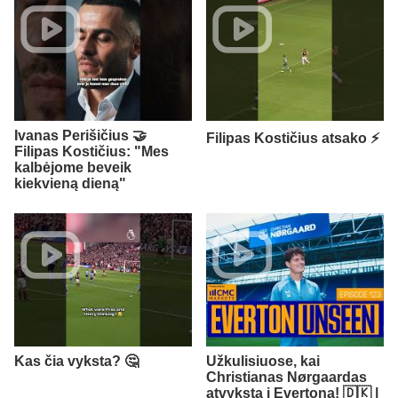
Ivanas Perišičius 🤝
Filipas Kostičius atsako ⚡
Filipas Kostičius: "Mes
kalbėjome beveik
kiekvieną dieną"
Kas čia vyksta? 🤔
Užkulisiuose, kai
Christianas Nørgaardas
atvyksta į Evertoną! 🇩🇰 |