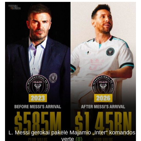
L. Messi gerokai pakėlė Majamio „Inter“ komandos
vertę
(8)