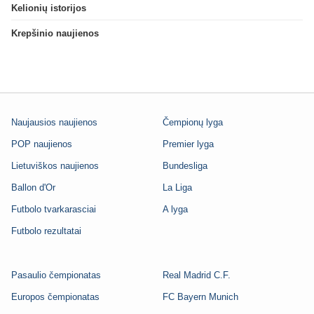
Kelionių istorijos
Krepšinio naujienos
Naujausios naujienos
Čempionų lyga
POP naujienos
Premier lyga
Lietuviškos naujienos
Bundesliga
Ballon d'Or
La Liga
Futbolo tvarkarasciai
A lyga
Futbolo rezultatai
Pasaulio čempionatas
Real Madrid C.F.
Europos čempionatas
FC Bayern Munich