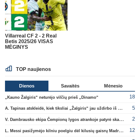
Villarreal CF 2 - 2 Real
Betis 2025/26 VISAS
MĖGINYS
TOP naujienos
Dienos
Savaitės
Mėnesio
18
„Kauno Žalgiris“ neturėjo vilčių prieš „Dinamo“
5
A. Tapinas atskleidė, kiek tiksliai „Žalgiris“ jau uždirbo iš UEFA premijų
2
V. Dambrausko ekipa Čempionų lygos atrankoje patyrė skaudžią nesėkmę
12
L. Messi pasižymėjo kilniu poelgiu dėl kilusių gaisrų Madride