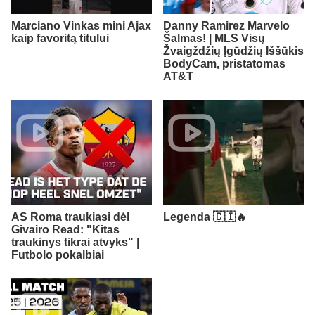
Marciano Vinkas mini Ajax
Danny Ramirez Marvelo
kaip favoritą titului
Šalmas! | MLS Visų
Žvaigždžių Įgūdžių Iššūkis
BodyCam, pristatomas
AT&T
AS Roma traukiasi dėl
Legenda 🇨🇮🔥
Givairo Read: "Kitas
traukinys tikrai atvyks" |
Futbolo pokalbiai