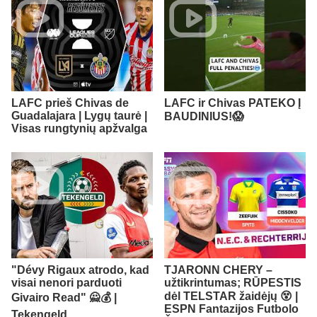
LAFC prieš Chivas de
LAFC ir Chivas PATEKO Į
Guadalajara | Lygų taurė |
BAUDINIUS!😱
Visas rungtynių apžvalga
"Dévy Rigaux atrodo, kad
TJARONN CHERY –
visai nenori parduoti
užtikrintumas; RŪPESTIS
dėl TELSTAR žaidėjų 😵 |
Givairo Read" 🙅💰 |
ESPN Fantazijos Futbolo
Tekengeld