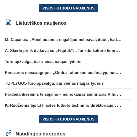
VISOS FUTBOLO NAUJIENOS
Lietuviškos naujienos
M. Capanas: „Prieš pusmetį negalėjau net įsivaizduoti, kad žaisime prieš „Hajduk“
A. Skerla prieš dvikovą su „Hajduk“: „Tai kito kalibro komanda“
Turo apžvalga: dar vienas naujas lyderis
Persvaros neišsaugojusi „Gintra“ atrankos pusfinalyje nusileido Škotijos čempionėms
TOPLYGOS turo apžvalga: dar vienas naujas lyderis
Pradedantiesiems teisėjams – nemokamas seminaras Vilniuje šį penktadienį
K. Rudžionis tęs LFF salės futbolo techninio direktoriaus veiklą
VISOS FUTBOLO NAUJIENOS
Naudingos nuorodos