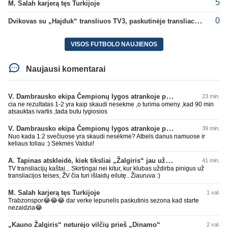
5
M. Salah karjerą tęs Turkijoje
0
Dvikovas su „Hajduk“ transliuos TV3, paskutinėje transliacijoje – nauji rekordai
VISOS FUTBOLO NAUJIENOS
Naujausi komentarai
V. Dambrausko ekipa Čempionų lygos atrankoje patyrė skaudžią nesėkmę
23 min.
cia ne rezultatas 1-2 yra kaip skaudi nesekme ,o turima omeny ,kad 90 min
atsauktas ivartis ,tada butu lygiosios
V. Dambrausko ekipa Čempionų lygos atrankoje patyrė skaudžią nesėkmę
39 min.
Nuo kada 1:2 svečiuose yra skaudi nesėkmė? Atbels danus namuose ir
keliaus toliau :) Sėkmės Valdui!
A. Tapinas atskleidė, kiek tiksliai „Žalgiris“ jau uždirbo iš UEFA premijų
41 min.
TV transliacijų kaštai... Skirtingai nei kitur, kur klubas uždirba pinigus už
transliacijos teises, ŽV čia turi išlaidų eilutę.. Žiauruva :)
M. Salah karjerą tęs Turkijoje
1 val.
Trabzonspor😂😂😂 dar verke lepunelis paskutinis sezona kad starte
nezaidzia😂
„Kauno Žalgiris“ neturėjo vilčių prieš „Dinamo“
2 val.