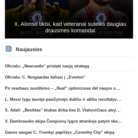
X. Alonso tikisi, kad veteranai suteiks daugiau
drausmės komandai
Naujausios
Oficialu: „Newcastle“ pristatė naują strategą
Oficialu: C. Norgaardas keliasi į „Everton“
Po svarbaus susitikimo – „Real“ optimizmas dėl naujos sutarties su Viniciumi
L. Messi lygų taurėje pasižymėjo dubliu ir atliko rezultatyvų perdavimą
S. Adali: „Besiktas“ klubas dirba ties D. Vlahovičiaus atvykimu“
V. Dambrausko ekipa Čempionų lygos atrankoje patyrė skaudžią nesėkmę
Ganos saugas C. Yirenkyi papildys „Coventry City“ ekipą