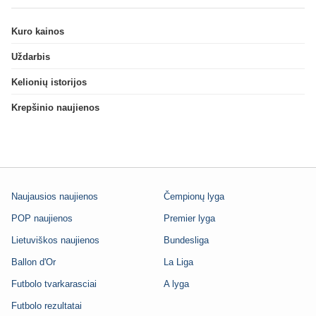
Kuro kainos
Uždarbis
Kelionių istorijos
Krepšinio naujienos
Naujausios naujienos
Čempionų lyga
POP naujienos
Premier lyga
Lietuviškos naujienos
Bundesliga
Ballon d'Or
La Liga
Futbolo tvarkarasciai
A lyga
Futbolo rezultatai