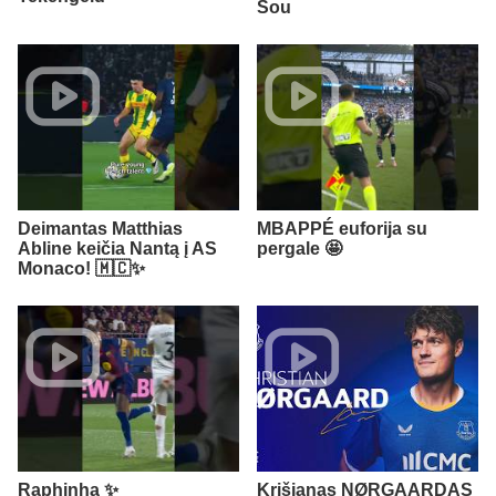
Šou
Deimantas Matthias
MBAPPÉ euforija su
Abline keičia Nantą į AS
pergale 🤩
Monaco! 🇲🇨✨
Raphinha ✨
Krišjanas NØRGAARDAS