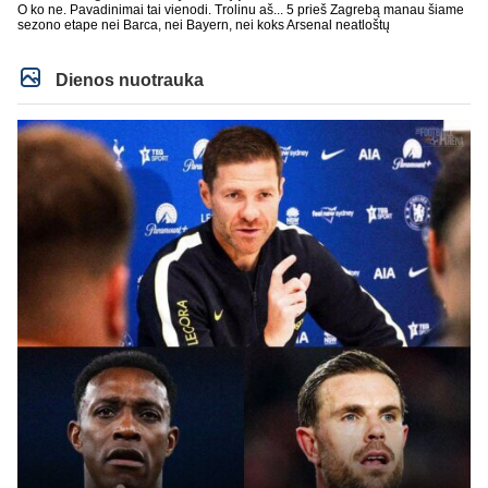
O ko ne. Pavadinimai tai vienodi. Trolinu aš... 5 prieš Zagrebą manau šiame
sezono etape nei Barca, nei Bayern, nei koks Arsenal neatloštų
Dienos nuotrauka