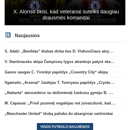
X. Alonso tikisi, kad veteranai suteiks daugiau
drausmės komandai
Naujausios
S. Adali: „Besiktas“ klubas dirba ties D. Vlahovičiaus atvykimu“
V. Dambrausko ekipa Čempionų lygos atrankoje patyrė skaudžią nesėkmę
Ganos saugas C. Yirenkyi papildys „Coventry City“ ekipą
Ilgametis „Arsenal“ žaidėjas T. Tomiyasu papildys „Crystal Palace“ ekipą
„Atalanta“ atsisveikino su dešimtmetį žaidusiu gynėju B. Djimsiti
M. Capanas: „Prieš pusmetį negalėjau net įsivaizduoti, kad žaisime prieš „Hajduk“
„Manchester United“ klubą palieka du atsarginiai vartininkai
VISOS FUTBOLO NAUJIENOS