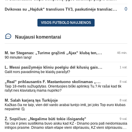
0
Dvikovas su „Hajduk“ transliuos TV3, paskutinėje transliacijoje – nauji rekordai
VISOS FUTBOLO NAUJIENOS
Naujausi komentarai
M. ter Stegenas: „Turime grąžinti „Ajax“ klubą ten, kur jam priklauso“
46 min.
90 minuten lang!
L. Messi pasižymėjo kliniu poelgiu dėl kilusių gaisrų Madride
1 val.
Galit nors pavadinimą be klaidų parašyt?
„Real“ priklausantis F. Mastantuono skolinamas „Fiorentina“ ekipai
8 val.
Taip 18-metis sužlugdytas. Orientuojies biški aplinkoj Tu.? Ar rašai kad tik
rašyt nes klaviaturą mama nupirko?
M. Salah karjerą tęs Turkijoje
8 val.
Kažkas čia ne taip, vien dėl vardo arabai turėjo imti, jei joks Top euro klubas
nepaėmė 🤔
Ž. Sopičius: „Negalime būti tokie išsigandę“
9 val.
Tai cia ir pries susitikima buvo aisku kad KZ - Dinamo pora pati neidomiausia
intrigos prasme. Dinamo sitam etape vieni stipriausiu, KZ vieni silpniausiu.
Taip kad nieko cia netiketo. Tik aisku nereikejo zaist kaip i kelnes prisikus