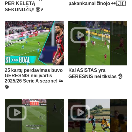
PER KELETĄ
pakankamai žinojo 👀🇯🇵
SEKUNDŽIŲ! 🤯⚡️
25 kartų perdavimas buvo
Kai ASISTAS yra
GERESNIS nei įvartis
GERESNIS nei tikslas 👌
2025/26 Serie A sezone! 👟
⚽