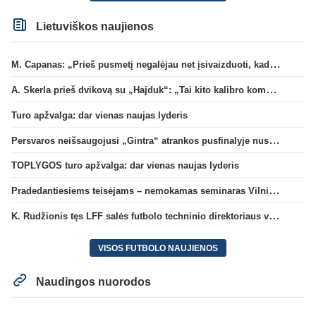
Lietuviškos naujienos
M. Capanas: „Prieš pusmetį negalėjau net įsivaizduoti, kad žaisime prieš „Hajduk“
A. Skerla prieš dvikovą su „Hajduk“: „Tai kito kalibro komanda“
Turo apžvalga: dar vienas naujas lyderis
Persvaros neišsaugojusi „Gintra“ atrankos pusfinalyje nusileido Škotijos čempionėms
TOPLYGOS turo apžvalga: dar vienas naujas lyderis
Pradedantiesiems teisėjams – nemokamas seminaras Vilniuje šį penktadienį
K. Rudžionis tęs LFF salės futbolo techninio direktoriaus veiklą
VISOS FUTBOLO NAUJIENOS
Naudingos nuorodos