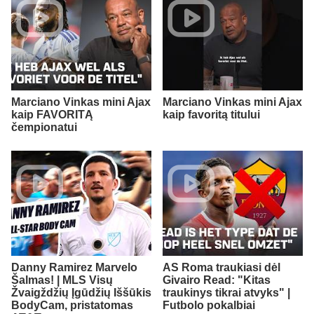
Marciano Vinkas mini Ajax
Marciano Vinkas mini Ajax
kaip FAVORITĄ
kaip favoritą titului
čempionatui
Danny Ramirez Marvelo
AS Roma traukiasi dėl
Šalmas! | MLS Visų
Givairo Read: "Kitas
Žvaigždžių Įgūdžių Iššūkis
traukinys tikrai atvyks" |
BodyCam, pristatomas
Futbolo pokalbiai