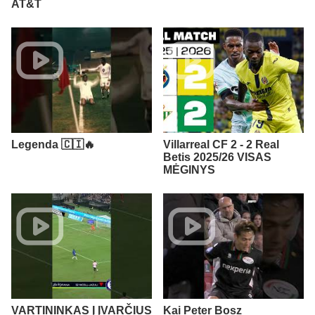
AT&T
Legenda 🇨🇮🔥
Villarreal CF 2 - 2 Real
Betis 2025/26 VISAS
MĖGINYS
VARTININKAS Į ĮVARČIUS
Kai Peter Bosz