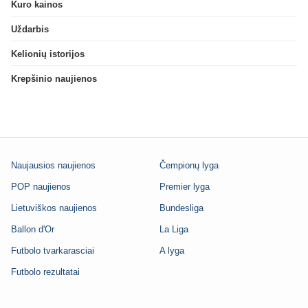
Kuro kainos
Uždarbis
Kelionių istorijos
Krepšinio naujienos
Naujausios naujienos
Čempionų lyga
POP naujienos
Premier lyga
Lietuviškos naujienos
Bundesliga
Ballon d'Or
La Liga
Futbolo tvarkarasciai
A lyga
Futbolo rezultatai