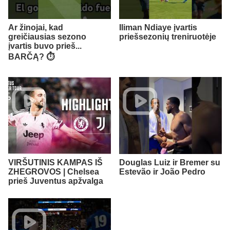
Ar žinojai, kad
Iliman Ndiaye įvartis
greičiausias sezono
priešsezonių treniruotėje
įvartis buvo prieš...
BARČĄ? ⏱️
VIRŠUTINIS KAMPAS IŠ
Douglas Luiz ir Bremer su
ZHEGROVOS | Chelsea
Estevão ir João Pedro
prieš Juventus apžvalga