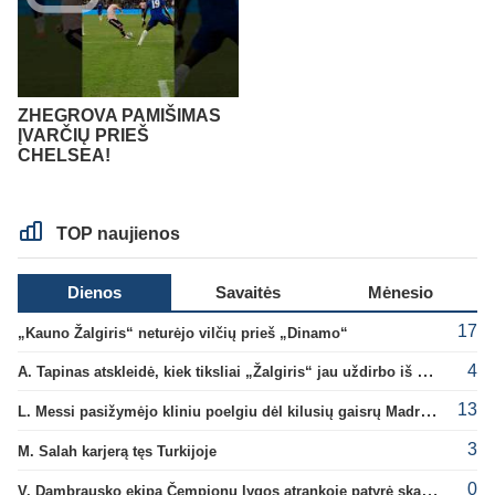
ZHEGROVA PAMIŠIMAS
ĮVARČIŲ PRIEŠ
CHELSEA!
TOP naujienos
Dienos
Savaitės
Mėnesio
17
„Kauno Žalgiris“ neturėjo vilčių prieš „Dinamo“
4
A. Tapinas atskleidė, kiek tiksliai „Žalgiris“ jau uždirbo iš UEFA premijų
13
L. Messi pasižymėjo kliniu poelgiu dėl kilusių gaisrų Madride
3
M. Salah karjerą tęs Turkijoje
0
V. Dambrausko ekipa Čempionų lygos atrankoje patyrė skaudžią nesėkmę