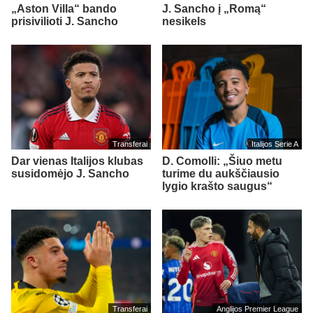
„Aston Villa“ bando
J. Sancho į „Romą“
prisivilioti J. Sancho
nesikels
Transferai
Italijos Serie A
Dar vienas Italijos klubas
D. Comolli: „Šiuo metu
susidomėjo J. Sancho
turime du aukščiausio
lygio krašto saugus“
Transferai
Anglijos Premier League