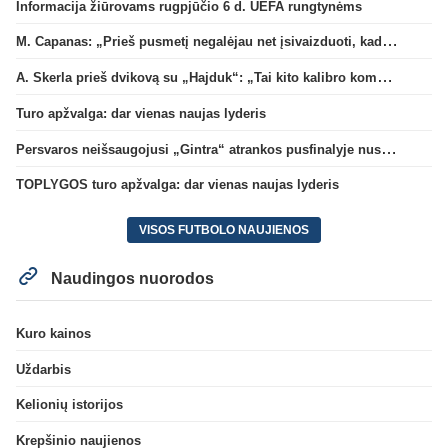
Informacija žiūrovams rugpjūčio 6 d. UEFA rungtynėms
M. Capanas: „Prieš pusmetį negalėjau net įsivaizduoti, kad žaisime prieš „Hajduk“
A. Skerla prieš dvikovą su „Hajduk“: „Tai kito kalibro komanda“
Turo apžvalga: dar vienas naujas lyderis
Persvaros neišsaugojusi „Gintra“ atrankos pusfinalyje nusileido Škotijos čempionėms
TOPLYGOS turo apžvalga: dar vienas naujas lyderis
VISOS FUTBOLO NAUJIENOS
Naudingos nuorodos
Kuro kainos
Uždarbis
Kelionių istorijos
Krepšinio naujienos