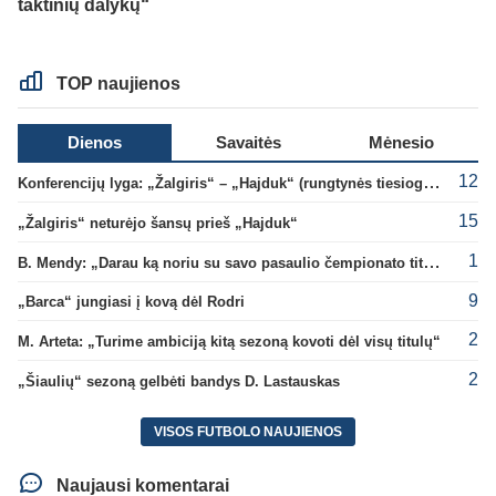
taktinių dalykų“
TOP naujienos
Dienos
Savaitės
Mėnesio
12
Konferencijų lyga: „Žalgiris“ – „Hajduk“ (rungtynės tiesiogiai)
15
„Žalgiris“ neturėjo šansų prieš „Hajduk“
1
B. Mendy: „Darau ką noriu su savo pasaulio čempionato titulu“
9
„Barca“ jungiasi į kovą dėl Rodri
2
M. Arteta: „Turime ambiciją kitą sezoną kovoti dėl visų titulų“
2
„Šiaulių“ sezoną gelbėti bandys D. Lastauskas
VISOS FUTBOLO NAUJIENOS
Naujausi komentarai