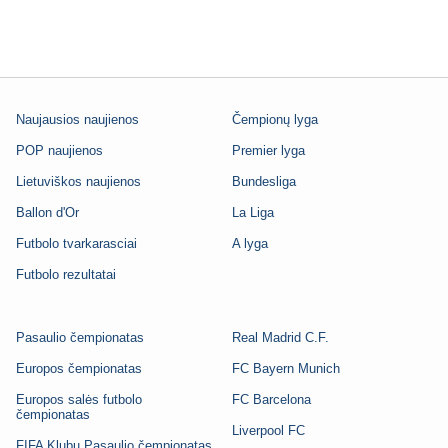
Naujausios naujienos
Čempionų lyga
POP naujienos
Premier lyga
Lietuviškos naujienos
Bundesliga
Ballon d'Or
La Liga
Futbolo tvarkarasciai
A lyga
Futbolo rezultatai
Pasaulio čempionatas
Real Madrid C.F.
Europos čempionatas
FC Bayern Munich
Europos salės futbolo
FC Barcelona
čempionatas
Liverpool FC
FIFA Klubų Pasaulio čempionatas