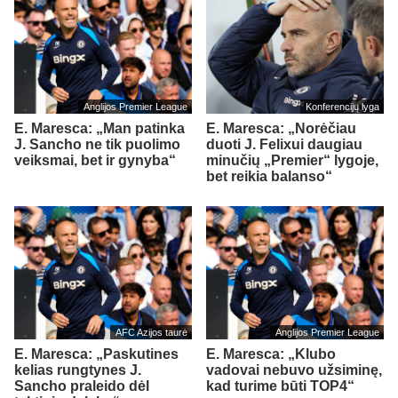
Anglijos Premier League
Konferencijų lyga
E. Maresca: „Man patinka
E. Maresca: „Norėčiau
J. Sancho ne tik puolimo
duoti J. Felixui daugiau
veiksmai, bet ir gynyba“
minučių „Premier“ lygoje,
bet reikia balanso“
AFC Azijos taurė
Anglijos Premier League
E. Maresca: „Paskutines
E. Maresca: „Klubo
kelias rungtynes J.
vadovai nebuvo užsiminę,
Sancho praleido dėl
kad turime būti TOP4“