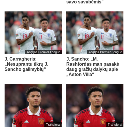
savo savybėmis“
Anglijos Premier League
Anglijos Premier League
J. Carragheris:
J. Sancho: „M.
„Nesuprantu tikrų J.
Rashfordas man pasakė
Sancho galimybių“
daug gražių dalykų apie
„Aston Villa“
Transferai
Transferai