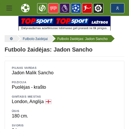
Futbolo žaidėjai
Futbolo žaidėjas: Jadon Sancho
Futbolo žaidėjas: Jadon Sancho
PILNAS VARDAS
Jadon Malik Sancho
POZICIJA
Puolėjas - krašto
GIMTASIS MIESTAS
London, Anglija
ŪGIS
180 cm.
SVORIS