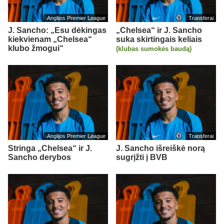
Anglijos Premier League
Transferai
J. Sancho: „Esu dėkingas
„Chelsea“ ir J. Sancho
kiekvienam „Chelsea“
suka skirtingais keliais
klubo žmogui“
(klubas sumokės baudą)
Anglijos Premier League
Transferai
Stringa „Chelsea“ ir J.
J. Sancho išreiškė norą
Sancho derybos
sugrįžti į BVB