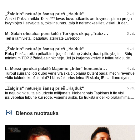
„Žalgiris“ neturėjo šansų prieš „Hajduk“
2 val.
Apsikti Puksta reiktu. Koks *** tevas buvo, sikantis ant tevynes, pirma proga
isvyniojes i issvajotaja, toks ir sunus. .taip ir neismokes lietuviskai...ir dar
pasimaives pries ziurovus po golo...aciu, ne...nebent vertybiu neturintis
laurynas ikalbins
M. Salah oficialiai persikėlė į Turkijos ekipą „Trabzonspor“
3 val.
Ten ir jam vieta...pagaliau atsikratė Liverpool
„Žalgiris“ neturėjo šansų prieš „Hajduk“
4 val.
Roką Pukštą reikia prikalbinti, jog už rinktinę žaistų, duoti pilietybę ir t.t Būtų
minimum TOP 2 žaidėjas rinktinėje. Jei jo karjeros kreivė ir toliau taio judės,
bus per vėlu po to, nes JAV ji pasikvies žaisti.
L. Messi gerokai pakėlė Majamio „Inter“ komandos vertę
4 val.
Turbut supranti jog klubo verte yra skaiciuojama butent pagal metini revenue
+kitu faktoriu koeficientai? I kitus faktorius ieina IR skola, IR stadiono dydis,
IR lygos populiarumas, IR dar eile kitu dalyku. O tavo pamineta Barca kuo
puikiausiai sugeneravo rekordini 1.1B revenue, kas stipriai prisidejo prie
„Žalgiris“ neturėjo šansų prieš „Hajduk“
5 val.
milzinisko klubo vertes suoli siemet. Be to, tie 200 pamineti cia yra visiskai
tu nejuokink su tais biudzetu milijonais. Nebent pats Tapkinas ir tie visi
on-point, jeigu jau musu mylimas D. prasneko apie klubo vertes kelima, arba
issivepeliai tribune kur rode. Visiems aisku, ko truksta ir del ko pralaimima.
CR atveju - numusima.
tas pats ir su kavianskais. Bet nenorim pripazint, kad net jei neturim
ziniasklaidos, kuri isanalizuoti po pirsteli, ko kam truksta, tai nei kalnietis nei
kasperunas nesusigaudys. Aciu, mercys, lauksim wilno grietineles
Dienos nuotrauka
besivaipanciu itamet Konfu lygoje 20 tukst. stadione...jei makleriui tapinui
neatsibos sitas projektas