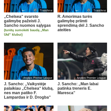
Transferai
Transferai
„Chelsea“ svarsto
R. Amorimas turės
galimybę pažeisti J.
galimybę priimti
Sancho nuomos sąlygas
sprendimą dėl J. Sancho
ateities
(turėtų sumokėti baudą „Man
Utd“ klubui)
Anglijos Premier League
Anglijos Premier League
J. Sancho: „Vaikystėje
J. Sancho: „Man labai
palaikiau „Chelsea“ klubą,
patinka treneris E.
nes man patiko F.
Maresca“
Lampardas ir D. Drogba“