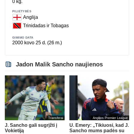
0 kg.
PILIETYBĖS
Anglija
Trinidadas ir Tobagas
GIMIMO DATA
2000 kovo 25 d. (26 m.)
Jadon Malik Sancho naujienos
Transferai
Anglijos Premier League
J. Sancho gali sugrįžti į
U. Emery: „Tikiuosi, kad J.
Vokietiją
Sancho mums padės su