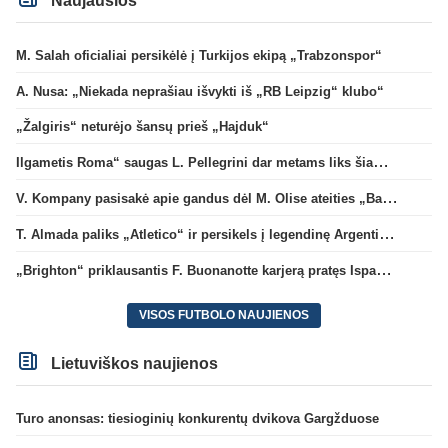
Naujausios
M. Salah oficialiai persikėlė į Turkijos ekipą „Trabzonspor“
A. Nusa: „Niekada neprašiau išvykti iš „RB Leipzig“ klubo“
„Žalgiris“ neturėjo šansų prieš „Hajduk“
Ilgametis Roma“ saugas L. Pellegrini dar metams liks šiame klube
V. Kompany pasisakė apie gandus dėl M. Olise ateities „Bayern“ gretose
T. Almada paliks „Atletico“ ir persikels į legendinę Argentinos ekipą
„Brighton“ priklausantis F. Buonanotte karjerą pratęs Ispanijoje
VISOS FUTBOLO NAUJIENOS
Lietuviškos naujienos
Turo anonsas: tiesioginių konkurentų dvikova Gargžduose