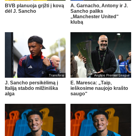
BVB planuoja grįžti į kovą
A. Garnacho, Antony ir J.
dėl J. Sancho
Sancho paliks
„Manchester United“
klubą
Transferai
Anglijos Premier League
J. Sancho persikėlimą į
E. Maresca: „Taip,
Italiją stabdo milžiniška
ieškosime naujojo krašto
alga
saugo“