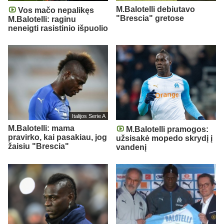
M.Balotelli debiutavo
Vos mačo nepalikęs
"Brescia" gretose
M.Balotelli: raginu
neneigti rasistinio išpuolio
Italijos Serie A
M.Balotelli: mama
M.Balotelli pramogos:
pravirko, kai pasakiau, jog
užsisakė mopedo skrydį į
žaisiu "Brescia"
vandenį