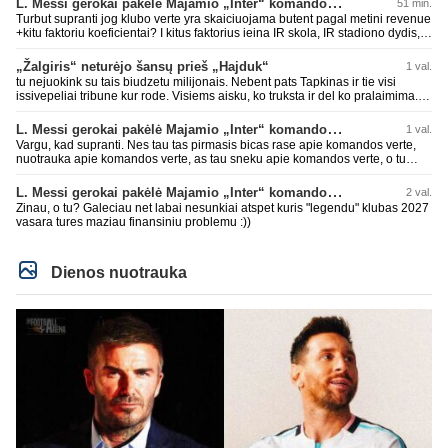
L. Messi gerokai pakėlė Majamio „Inter“ komandos vertę
51 min.
Turbut supranti jog klubo verte yra skaiciuojama butent pagal metini revenue
+kitu faktoriu koeficientai? I kitus faktorius ieina IR skola, IR stadiono dydis,
IR lygos populiarumas, IR dar eile kitu dalyku. O tavo pamineta Barca kuo
puikiausiai sugeneravo rekordini 1.1B revenue, kas stipriai prisidejo prie
„Žalgiris“ neturėjo šansų prieš „Hajduk“
1 val.
milzinisko klubo vertes suoli siemet. Be to, tie 200 pamineti cia yra visiskai
tu nejuokink su tais biudzetu milijonais. Nebent pats Tapkinas ir tie visi
on-point, jeigu jau musu mylimas D. prasneko apie klubo vertes kelima, arba
issivepeliai tribune kur rode. Visiems aisku, ko truksta ir del ko pralaimima.
CR atveju - numusima.
tas pats ir su kavianskais. Bet nenorim pripazint, kad net jei neturim
ziniasklaidos, kuri isanalizuoti po pirsteli, ko kam truksta, tai nei kalnietis nei
L. Messi gerokai pakėlė Majamio „Inter“ komandos vertę
1 val.
kasperunas nesusigaudys. Aciu, mercys, lauksim wilno grietineles
Vargu, kad supranti. Nes tau tas pirmasis bicas rase apie komandos verte,
besivaipanciu itamet Konfu lygoje 20 tukst. stadione...jei makleriui tapinui
nuotrauka apie komandos verte, as tau sneku apie komandos verte, o tu
neatsibos sitas projektas
vistiek apie revenue tauziji. Barca dabar belekokiose skolose ir "pirmauja"
pasaulyje pagal tai, bet uzima antra vieta po Realo pagal klubine verte
L. Messi gerokai pakėlė Majamio „Inter“ komandos vertę
2 val.
pasaulyje. Tokios ten ir finansines problemos pas ta Al Nassr kai PIF vienu
Zinau, o tu? Galeciau net labai nesunkiai atspet kuris "legendu" klubas 2027
rankos mostu galetu viska nubraukti jeigu noretu. Siaip tas PIF savo
vasara tures maziau finansiniu problemu :))
priziurimus klubus galetu arabuose griezciau kontroliuoti nes rinka nesveikai
iskraipyta per ju isikalinejimus.
Dienos nuotrauka