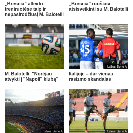
„Brescia“ atleido
„Brescia“ ruošiasi
treniruotėse taip ir
atsisveikinti su M. Balotelli
nepasirodžiusį M. Balotelli
Italijos Serie A
M. Balotelli: "Norėjau
Italijoje – dar vienas
atvykti į "Napoli" klubą"
rasizmo skandalas
Italijos Serie A
Italijos Serie A