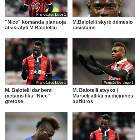
Prancūzijos Ligue 1
"Nice" komanda planuoja
M.Balotelli skyrė dėmesio
atsikratyti M.Balotelliu
rasistams
Prancūzijos Ligue 1
Prancūzijos Ligue 1
M. Balotelli dar bent
M. Balotelli atvyko į
metams liks "Nice"
Marselį atlikti medicininės
gretose
apžiūros