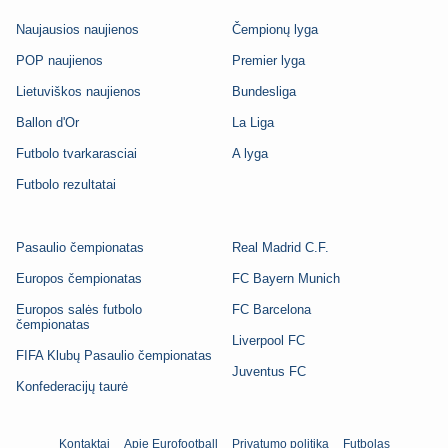
Naujausios naujienos
Čempionų lyga
POP naujienos
Premier lyga
Lietuviškos naujienos
Bundesliga
Ballon d'Or
La Liga
Futbolo tvarkarasciai
A lyga
Futbolo rezultatai
Pasaulio čempionatas
Real Madrid C.F.
Europos čempionatas
FC Bayern Munich
Europos salės futbolo
FC Barcelona
čempionatas
Liverpool FC
FIFA Klubų Pasaulio čempionatas
Juventus FC
Konfederacijų taurė
Kontaktai
Apie Eurofootball
Privatumo politika
Futbolas