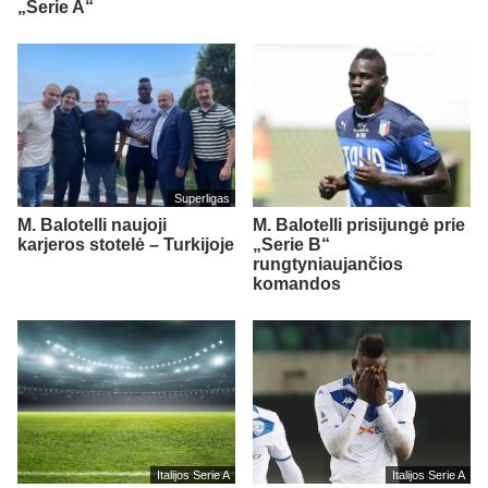
„Serie A“
Superligas
M. Balotelli naujoji
M. Balotelli prisijungė prie
karjeros stotelė – Turkijoje
„Serie B“
rungtyniaujančios
komandos
Italijos Serie A
Italijos Serie A