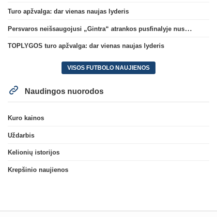
Turo apžvalga: dar vienas naujas lyderis
Persvaros neišsaugojusi „Gintra“ atrankos pusfinalyje nusileido Škotijos čempionėms
TOPLYGOS turo apžvalga: dar vienas naujas lyderis
VISOS FUTBOLO NAUJIENOS
Naudingos nuorodos
Kuro kainos
Uždarbis
Kelionių istorijos
Krepšinio naujienos