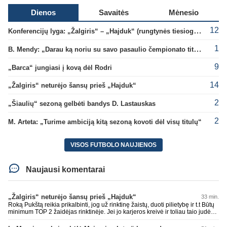
Dienos
Savaitės
Mėnesio
12
Konferencijų lyga: „Žalgiris“ – „Hajduk“ (rungtynės tiesiogiai)
1
B. Mendy: „Darau ką noriu su savo pasaulio čempionato titulu“
9
„Barca“ jungiasi į kovą dėl Rodri
14
„Žalgiris“ neturėjo šansų prieš „Hajduk“
2
„Šiaulių“ sezoną gelbėti bandys D. Lastauskas
2
M. Arteta: „Turime ambiciją kitą sezoną kovoti dėl visų titulų“
VISOS FUTBOLO NAUJIENOS
Naujausi komentarai
„Žalgiris“ neturėjo šansų prieš „Hajduk“
33 min.
Roką Pukštą reikia prikalbinti, jog už rinktinę žaistų, duoti pilietybę ir t.t Būtų
minimum TOP 2 žaidėjas rinktinėje. Jei jo karjeros kreivė ir toliau taio judės,
bus per vėlu po to, nes JAV ji pasikvies žaisti.