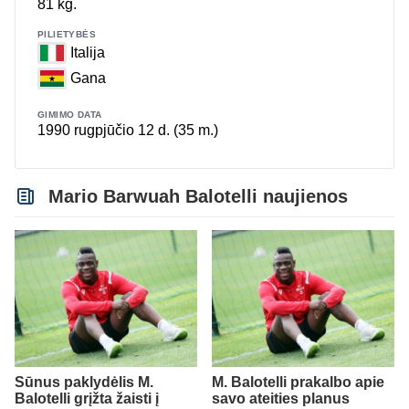
81 kg.
PILIETYBĖS
Italija
Gana
GIMIMO DATA
1990 rugpjūčio 12 d. (35 m.)
Mario Barwuah Balotelli naujienos
Sūnus paklydėlis M.
M. Balotelli prakalbo apie
Balotelli grįžta žaisti į
savo ateities planus