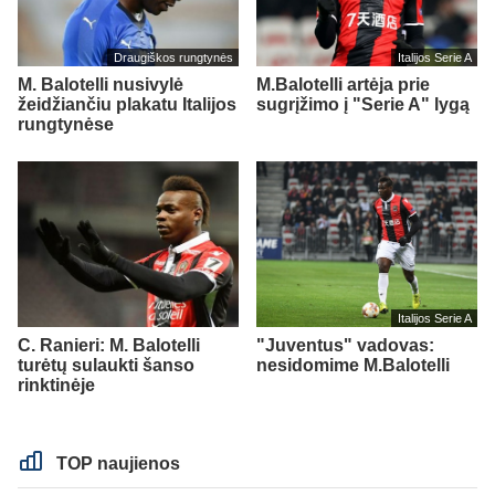
Draugiškos rungtynės
Italijos Serie A
M. Balotelli nusivylė
M.Balotelli artėja prie
žeidžiančiu plakatu Italijos
sugrįžimo į "Serie A" lygą
rungtynėse
Italijos Serie A
C. Ranieri: M. Balotelli
"Juventus" vadovas:
turėtų sulaukti šanso
nesidomime M.Balotelli
rinktinėje
TOP naujienos