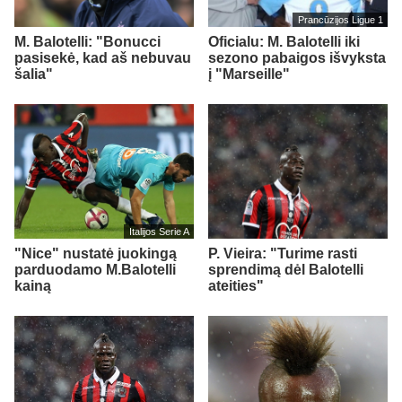
Prancūzijos Ligue 1
M. Balotelli: "Bonucci
Oficialu: M. Balotelli iki
pasisekė, kad aš nebuvau
sezono pabaigos išvyksta
šalia"
į "Marseille"
Italijos Serie A
"Nice" nustatė juokingą
P. Vieira: "Turime rasti
parduodamo M.Balotelli
sprendimą dėl Balotelli
kainą
ateities"