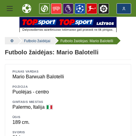
Futbolo žaidėjai
Futbolo žaidėjas: Mario Balotelli
Futbolo žaidėjas: Mario Balotelli
PILNAS VARDAS
Mario Barwuah Balotelli
POZICIJA
Puolėjas - centro
GIMTASIS MIESTAS
Palermo, Italija
ŪGIS
189 cm.
SVORIS