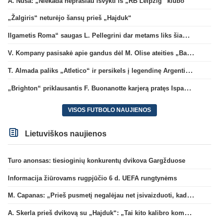
A. Nusa: „Niekada neprašiau išvykti iš „RB Leipzig“ klubo“
„Žalgiris“ neturėjo šansų prieš „Hajduk“
Ilgametis Roma“ saugas L. Pellegrini dar metams liks šiame klube
V. Kompany pasisakė apie gandus dėl M. Olise ateities „Bayern“ gretose
T. Almada paliks „Atletico“ ir persikels į legendinę Argentinos ekipą
„Brighton“ priklausantis F. Buonanotte karjerą pratęs Ispanijoje
VISOS FUTBOLO NAUJIENOS
Lietuviškos naujienos
Turo anonsas: tiesioginių konkurentų dvikova Gargžduose
Informacija žiūrovams rugpjūčio 6 d. UEFA rungtynėms
M. Capanas: „Prieš pusmetį negalėjau net įsivaizduoti, kad žaisime prieš „Hajduk“
A. Skerla prieš dvikovą su „Hajduk“: „Tai kito kalibro komanda“