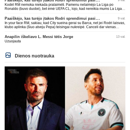
Kodėl RM nemoka niekada pralaimėti. Pamenu nelaimėjo La Liga po
Ronaldo (buvo duobė), bet ėmė UEFA CL, lojo, kad nereikia mums La Liga,
kaip n metų nepasisekė laimėti dar tada Benzema lyg užmetė, kad nori
laimėti La Liga. Dabar vėl gavo nuo Barcos ir Rodri ateina ne pas juos, vėl
Paaiškėjo, kas turėjo įtakos Rodri sprendimui pasirinkti Barselonos pusę
9 val.
nereikia mums jo, senas ir t.t. Gal davai vyriškai priimkit tuos pralaimėjimus
In your face RM, sakiau, kad City sueina gerai su Barca, net jei Rodri laisvas,
be kvailų nereikia, nenorim ir t.t.
klubo aplinka (šiuo atveju Pepa) teisingai nukreipė. Canceli dar vienas
buves Rodri bendraklubis, bus įdomus sezonas. Abu apsipirko neblogai.
Super
Anapilin iškeliavo L. Messi tėtis Jorge
13 val.
Uzuojauta
Dienos nuotrauka