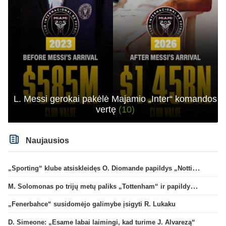
L. Messi gerokai pakėlė Majamio „Inter“ komandos
vertę
(10)
Naujausios
„Sporting“ klube atsiskleidęs O. Diomande papildys „Nottingham“ gretas
M. Solomonas po trijų metų paliks „Tottenham“ ir papildys „West Ham“ klubą
„Fenerbahce“ susidomėjo galimybe įsigyti R. Lukaku
D. Simeone: „Esame labai laimingi, kad turime J. Alvarezą“