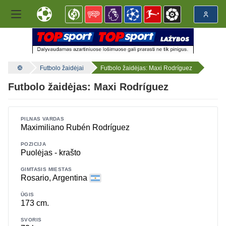
Futbolo žaidėjai
Futbolo žaidėjas: Maxi Rodríguez
Futbolo žaidėjas: Maxi Rodríguez
PILNAS VARDAS
Maximiliano Rubén Rodríguez
POZICIJA
Puolėjas - krašto
GIMTASIS MIESTAS
Rosario, Argentina
ŪGIS
173 cm.
SVORIS