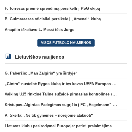
F. Torresas priėmė sprendimą persikelti į PSG ekipą
B. Guimaraesas oficialiai persikėlė į „Arsenal“ klubą
Anapilin iškeliavo L. Messi tėtis Jorge
VISOS FUTBOLO NAUJIENOS
Lietuviškos naujienos
G. Paberžis: „Man Žalgiris“ yra širdyje“
„Gintra“ nustelbė Rygos klubą ir tęs kovas UEFA Europos taurės atrankoje
Vaikinų U15 rinktinė Taline sužaidė pirmąsias kontrolines rungtynes
Kristupas–Algirdas Padegimas sugrįžta į FC „Hegelmann” B sudėtį
A. Skerla: „Ne tik gynėmės – norėjome atakuoti“
Lietuvos klubų pasirodymai Europoje: patirti pralaimėjimai Kroatijos atstovams