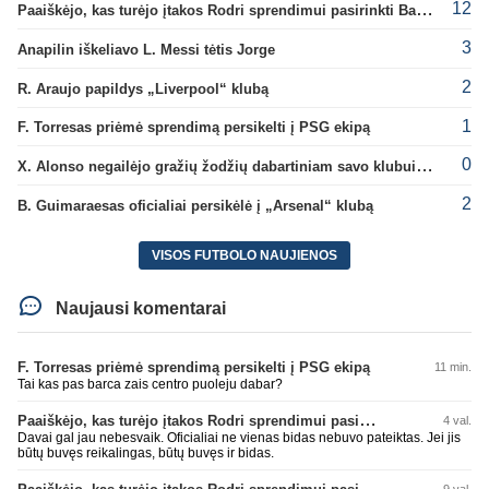
12
Paaiškėjo, kas turėjo įtakos Rodri sprendimui pasirinkti Barselonos pusę
3
Anapilin iškeliavo L. Messi tėtis Jorge
2
R. Araujo papildys „Liverpool“ klubą
1
F. Torresas priėmė sprendimą persikelti į PSG ekipą
0
X. Alonso negailėjo gražių žodžių dabartiniam savo klubui „Chelsea“
2
B. Guimaraesas oficialiai persikėlė į „Arsenal“ klubą
VISOS FUTBOLO NAUJIENOS
Naujausi komentarai
F. Torresas priėmė sprendimą persikelti į PSG ekipą
11 min.
Tai kas pas barca zais centro puoleju dabar?
Paaiškėjo, kas turėjo įtakos Rodri sprendimui pasirinkti Barselonos pusę
4 val.
Davai gal jau nebesvaik. Oficialiai ne vienas bidas nebuvo pateiktas. Jei jis
būtų buvęs reikalingas, būtų buvęs ir bidas.
Paaiškėjo, kas turėjo įtakos Rodri sprendimui pasirinkti Barselonos pusę
9 val.