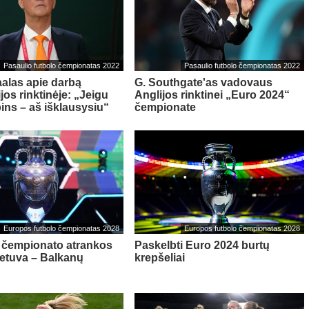
Pasaulio futbolo čempionatas 2022
Pasaulio futbolo čempionatas 2022
aalas apie darbą
G. Southgate'as vadovaus
jos rinktinėje: „Jeigu
Anglijos rinktinei „Euro 2024“
ns – aš išklausysiu“
čempionate
Europos futbolo čempionatas 2028
Europos futbolo čempionatas 2028
 čempionato atrankos
Paskelbti Euro 2024 burtų
Lietuva – Balkanų
krepšeliai