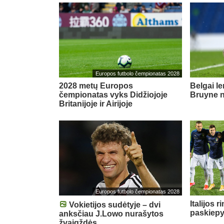
Europos futbolo čempionatas 2028
2028 metų Europos
Belgai l
čempionatas vyks Didžiojoje
Bruyne n
Britanijoje ir Airijoje
Europos futbolo čempionatas 2028
Italijos r
Vokietijos sudėtyje – dvi
paskiepy
anksčiau J.Lowo nurašytos
žvaigždės