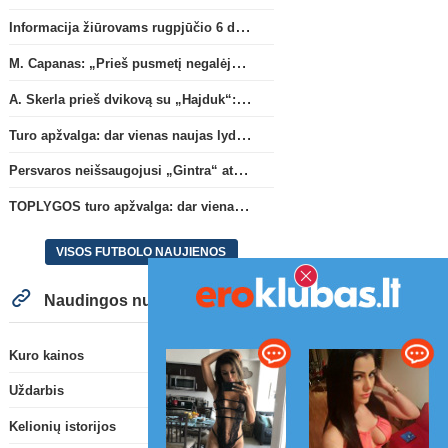
Informacija žiūrovams rugpjūčio 6 d. UEFA rungtynėms
M. Capanas: „Prieš pusmetį negalėjau net įsivaizduoti, kad žaisime prieš „Hajduk“
A. Skerla prieš dvikovą su „Hajduk“: „Tai kito kalibro komanda“
Turo apžvalga: dar vienas naujas lyderis
Persvaros neišsaugojusi „Gintra“ atrankos pusfinalyje nusileido Škotijos čempionėms
TOPLYGOS turo apžvalga: dar vienas naujas lyderis
VISOS FUTBOLO NAUJIENOS
Naudingos nuorodos
Kuro kainos
Uždarbis
Kelionių istorijos