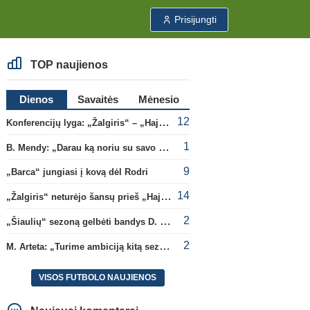
Prisijungti
TOP naujienos
Dienos
Savaitės
Mėnesio
12
Konferencijų lyga: „Žalgiris“ – „Hajduk“ (rungtynės tiesiogiai)
1
B. Mendy: „Darau ką noriu su savo pasaulio čempionato titulu“
9
„Barca“ jungiasi į kovą dėl Rodri
14
„Žalgiris“ neturėjo šansų prieš „Hajduk“
2
„Šiaulių“ sezoną gelbėti bandys D. Lastauskas
2
M. Arteta: „Turime ambiciją kitą sezoną kovoti dėl visų titulų“
VISOS FUTBOLO NAUJIENOS