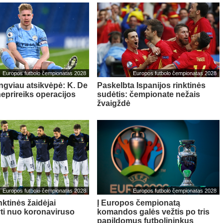
Europos futbolo čempionatas 2028
Europos futbolo čempionatas 2028
engviau atsikvėpė: K. De
Paskelbta Ispanijos rinktinės
eprireiks operacijos
sudėtis: čempionate nežais
žvaigždė
Europos futbolo čempionatas 2028
Europos futbolo čempionatas 2028
inktinės žaidėjai
Į Europos čempionatą
ti nuo koronaviruso
komandos galės vežtis po tris
papildomus futbolininkus