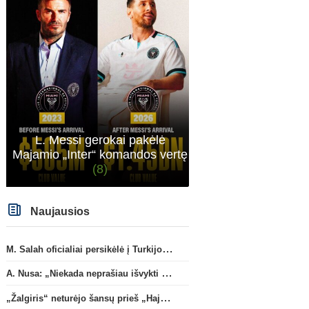
L. Messi gerokai pakėlė
Majamio „Inter“ komandos vertę
(8)
Naujausios
M. Salah oficialiai persikėlė į Turkijos ekipą „Trabzonspor“
A. Nusa: „Niekada neprašiau išvykti iš „RB Leipzig“ klubo“
„Žalgiris“ neturėjo šansų prieš „Hajduk“