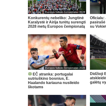
Europos futbolo čempionatas 2028
Konkurentų nebeliko: Jungtinė
Oficialu
Karalystė ir Airija turėtų surengti
pasirašė
2028 metų Europos čempionatą
su Vokiet
Europos futbolo čempionatas 2028
Didžioji B
EČ atranka: portugalai
atskleid
sutriuškino bosnius, E.
galėtų v
Haalando kariauna nusileido
škotams