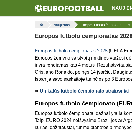
NAUJIE
Naujienos
Europos futbolo čempionatas 202
Europos futbolo čempionatas 2028 
Europos futbolo čempionatas 2028
(UEFA Europ
Europos žemyno valstybių rinktinės varžosi dėl
ir yra rengiamas kas 4 metus. Rezultatyviausias
Cristiano Ronaldo, pelnęs 14 įvarčių. Daugiausia
Ispanija savo sąskaitoje turinčios po 3 Europo
⇒
Unikalūs futbolo čempionato straipsniai
Europos futbolo čempionato (EUR
Europos futbolo čempionatai dažnai yra laikomi 
Taip, EURO 2024 neišvysime Brazilijos ar Argen
kurias, dažniausiai, turime planetos pirmenyb