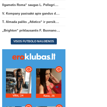
Ilgametis Roma“ saugas L. Pellegrini dar metams liks šiame klube
V. Kompany pasisakė apie gandus dėl M. Olise ateities „Bayern“ gretose
T. Almada paliks „Atletico“ ir persikels į legendinę Argentinos ekipą
„Brighton“ priklausantis F. Buonanotte karjerą pratęs Ispanijoje
VISOS FUTBOLO NAUJIENOS