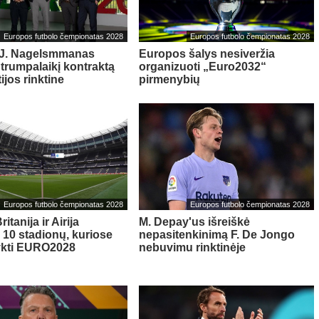
Europos futbolo čempionatas 2028
Europos futbolo čempionatas 2028
: J. Nagelsmmanas
Europos šalys nesiveržia
 trumpalaikį kontraktą
organizuoti „Euro2032“
ijos rinktine
pirmenybių
Europos futbolo čempionatas 2028
Europos futbolo čempionatas 2028
ritanija ir Airija
M. Depay'us išreiškė
ė 10 stadionų, kuriose
nepasitenkinimą F. De Jongo
ykti EURO2028
nebuvimu rinktinėje