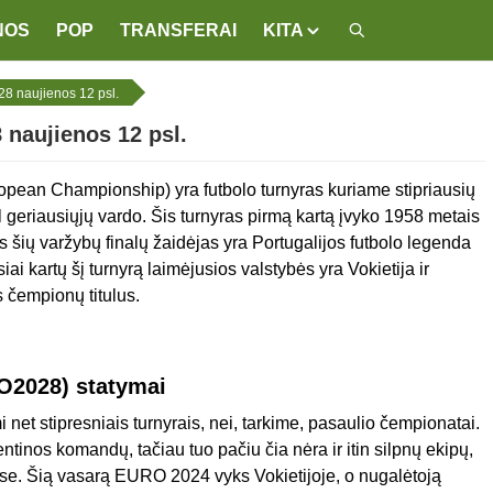
NOS
POP
TRANSFERAI
KITA
8 naujienos 12 psl.
naujienos 12 psl.
ean Championship) yra futbolo turnyras kuriame stipriausių
 geriausiųjų vardo. Šis turnyras pirmą kartą įvyko 1958 metais
 šių varžybų finalų žaidėjas yra Portugalijos futbolo legenda
i kartų šį turnyrą laimėjusios valstybės yra Vokietija ir
s čempionų titulus.
O2028)
statymai
net stipresniais turnyrais, nei, tarkime, pasaulio čempionatai.
tinos komandų, tačiau tuo pačiu čia nėra ir itin silpnų ekipų,
ėse. Šią vasarą EURO 2024 vyks Vokietijoje, o nugalėtoją