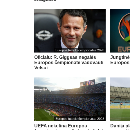
Europos futbolo čempionatas 2028
Oficialu: R. Giggsas negalės
Jungtinė 
Europos čempionate vadovauti
Europos
Velsui
Europos futbolo čempionatas 2028
UEFA neketina Europos
Danija pl