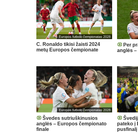
Europos futbolo čempionatas 2028
C. Ronaldo tikisi žaisti 2024
Per pr
metų Europos čempionate
anglės 
Europos futbolo čempionatas 2028
Švedes sutriuškinusios
Švedij
anglės – Europos čempionato
pateko į
finale
pusfinalį