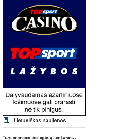
Lietuviškos naujienos
Turo anonsas: tiesioginių konkurentų dvikova Gargžduose