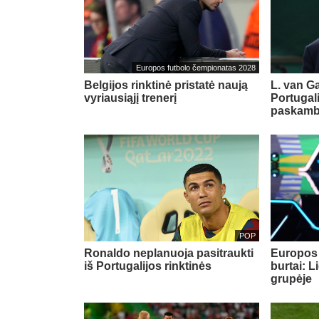
Europos futbolo čempionatas 2028
Belgijos rinktinė pristatė naują
L. van G
vyriausiąjį trenerį
Portugali
paskambi
POP
Ronaldo neplanuoja pasitraukti
Europos
iš Portugalijos rinktinės
burtai: 
grupėje