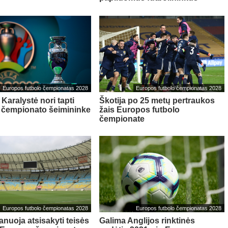
Europos futbolo čempionatas 2028
Europos futbolo čempionatas 2028
Karalystė nori tapti
Škotija po 25 metų pertraukos
 čempionato šeimininke
žais Europos futbolo
čempionate
Europos futbolo čempionatas 2028
Europos futbolo čempionatas 2028
anuoja atsisakyti teisės
Galima Anglijos rinktinės