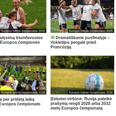
Europos futbolo čempionatas 2028
Europos futbolo čempionatas 2028
atęsimą triumfavusios
Dramatiškame pusfinalyje –
– Europos čempionės
Vokietijos pergalė prieš
Prancūziją
Europos futbolo čempionatas 2028
Europos futbolo čempionatas 2028
Įžūlumo viršūnė: Rusija pateikė
a per pridėtą laiką
prašymą rengti 2028 arba 2032
 Europos čempionato
metų Europos čempionatą