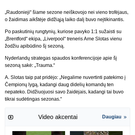
„Raudonieji“ šiame sezone neiškovojo nei vieno trofėjaus,
o žaidimas aikštėje didžiąją laiko dalį buvo neįtikinantis.
Po paskutinių rungtynių, kuriose pavyko 1:1 sužaisti su
„Brentford“ ekipa, „Liverpool“ treneris Arne Slotas vienu
žodžiu apibūdino šį sezoną.
Nyderlandų strategas spaudos konferencijoje apie šį
sezoną sakė: „Trauma.“
A. Slotas taip pat pridėjo: „Negalime nuvertinti patekimo į
Čempionų lygą, kadangi daug didelių komandų ten
nepateko. Didžiuojuosi savo žaidėjais, kadangi tai buvo
tikrai sudėtingas sezonas.“
Video akcentai
Daugiau