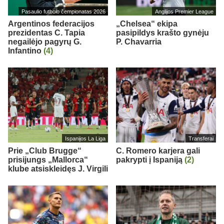
Pasaulio futbolo čempionatas 2026
Anglijos Premier League
Argentinos federacijos
„Chelsea“ ekipa
prezidentas C. Tapia
pasipildys krašto gynėju
negailėjo pagyrų G.
P. Chavarria
Infantino
(4)
Ispanijos La Liga
Transferai
Prie „Club Brugge“
C. Romero karjera gali
prisijungs „Mallorca“
pakrypti į Ispaniją
(2)
klube atsiskleidęs J. Virgili