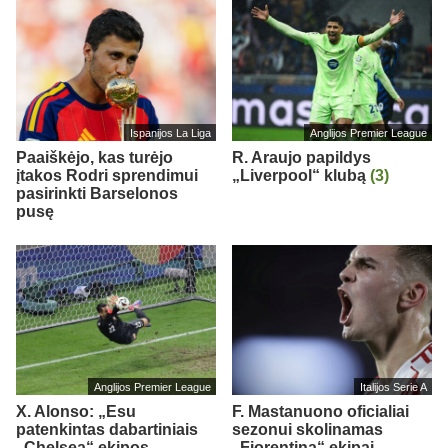
Ispanijos La Liga
Anglijos Premier League
Paaiškėjo, kas turėjo
R. Araujo papildys
įtakos Rodri sprendimui
„Liverpool“ klubą
(3)
pasirinkti Barselonos
pusę
Anglijos Premier League
Italijos Serie A
X. Alonso: „Esu
F. Mastanuono oficialiai
patenkintas dabartiniais
sezonui skolinamas
„Chelsea“ ekipos
„Fiorentina“ ekipai