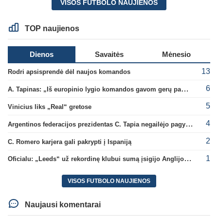
VISOS FUTBOLO NAUJIENOS
TOP naujienos
Dienos
Savaitės
Mėnesio
13
Rodri apsisprendė dėl naujos komandos
6
A. Tapinas: „Iš europinio lygio komandos gavom gerų pamokų“
5
Vinicius liks „Real“ gretose
4
Argentinos federacijos prezidentas C. Tapia negailėjo pagyrų G. Infantino
2
C. Romero karjera gali pakrypti į Ispaniją
1
Oficialu: „Leeds“ už rekordinę klubui sumą įsigijo Anglijos rinktinės vartininką
VISOS FUTBOLO NAUJIENOS
Naujausi komentarai