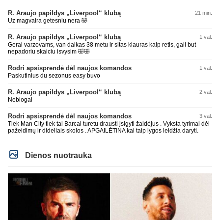
R. Araujo papildys „Liverpool“ klubą
21 min.
Uz magvaira getesniu nera 🤣
R. Araujo papildys „Liverpool“ klubą
1 val.
Gerai varzovams, van daikas 38 metu ir sitas kiauras kaip retis, gali but
nepadoriu skaiciu isvysim 🤣🤣
Rodri apsisprendė dėl naujos komandos
1 val.
Paskutinius du sezonus easy buvo
R. Araujo papildys „Liverpool“ klubą
2 val.
Neblogai
Rodri apsisprendė dėl naujos komandos
3 val.
Tiek Man City tiek tai Barcai turetu drausti įsigyti žaidèjus . Vyksta tyrimai dėl
pažeidimų ir dideliais skolos . APGAILĖTINA kai taip lygos leidžia daryti.
Dienos nuotrauka