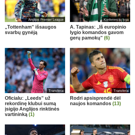
Anglijos Premier League
Konferencijų lyga
„Tottenham“ išsaugos
A. Tapinas: „Iš europinio
svarbų gynėją
lygio komandos gavom
gerų pamokų“
(6)
Transferai
Transferai
Oficialu: „Leeds“ už
Rodri apsisprendė dėl
rekordinę klubui sumą
naujos komandos
(13)
įsigijo Anglijos rinktinės
vartininką
(1)