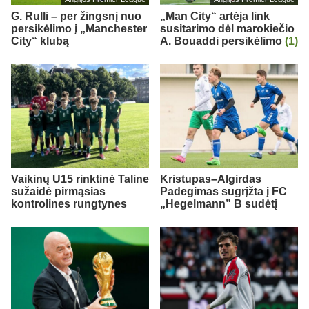
G. Rulli – per žingsnį nuo
„Man City“ artėja link
persikėlimo į „Manchester
susitarimo dėl marokiečio
City“ klubą
A. Bouaddi persikėlimo
(1)
Vaikinų U15 rinktinė Taline
Kristupas–Algirdas
sužaidė pirmąsias
Padegimas sugrįžta į FC
kontrolines rungtynes
„Hegelmann” B sudėtį