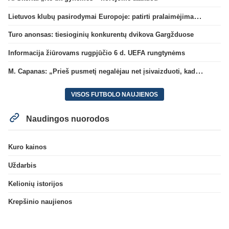
Lietuvos klubų pasirodymai Europoje: patirti pralaimėjimai Kroatijos atstovams
Turo anonsas: tiesioginių konkurentų dvikova Gargžduose
Informacija žiūrovams rugpjūčio 6 d. UEFA rungtynėms
M. Capanas: „Prieš pusmetį negalėjau net įsivaizduoti, kad žaisime prieš „Hajduk“
VISOS FUTBOLO NAUJIENOS
Naudingos nuorodos
Kuro kainos
Uždarbis
Kelionių istorijos
Krepšinio naujienos