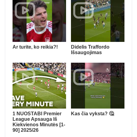
Ar turite, ko reikia?!
Didelis Traffordo
Išsaugojimas
1 NUOSTABI Premier
Kas čia vyksta? 🤔
League Apsauga Iš
Kiekvienos Minutės [1-
90] 2025/26