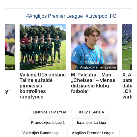
#Anglijos Premier League
#Liverpool FC
er League
Anglijos Premier League
Ang
Vaikinų U15 rinktinė
M. Palestra: „Man
X. Alo
Taline sužaidė
„Chelsea“ – vienas
paten
pirmąsias
didžiausių klubų
dabart
City“
kontrolines
futbole“
„Chel
rungtynes
vartin
Lietuvos TOP LYGA
Italijos Serie A
Prancūzijos Ligue 1
Ispanijos La Liga
Vokietijos Bundesliga
Anglijos Premier League