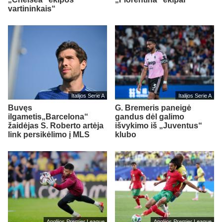
vartininkais“
Italijos Serie A
Italijos Serie A
Buvęs
G. Bremeris paneigė
ilgametis„Barcelona“
gandus dėl galimo
žaidėjas S. Roberto artėja
išvykimo iš „Juventus“
link persikėlimo į MLS
klubo
Anglijos Premier League
Anglijos Premier League