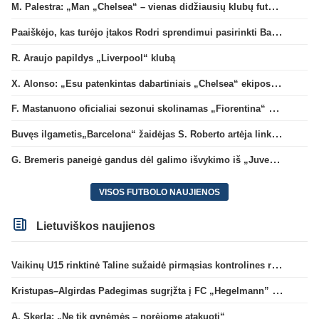
M. Palestra: „Man „Chelsea“ – vienas didžiausių klubų futbole“
Paaiškėjo, kas turėjo įtakos Rodri sprendimui pasirinkti Barselonos pusę
R. Araujo papildys „Liverpool“ klubą
X. Alonso: „Esu patenkintas dabartiniais „Chelsea“ ekipos vartininkais“
F. Mastanuono oficialiai sezonui skolinamas „Fiorentina“ ekipai
Buvęs ilgametis„Barcelona“ žaidėjas S. Roberto artėja link persikėlimo į MLS
G. Bremeris paneigė gandus dėl galimo išvykimo iš „Juventus“ klubo
VISOS FUTBOLO NAUJIENOS
Lietuviškos naujienos
Vaikinų U15 rinktinė Taline sužaidė pirmąsias kontrolines rungtynes
Kristupas–Algirdas Padegimas sugrįžta į FC „Hegelmann” B sudėtį
A. Skerla: „Ne tik gynėmės – norėjome atakuoti“