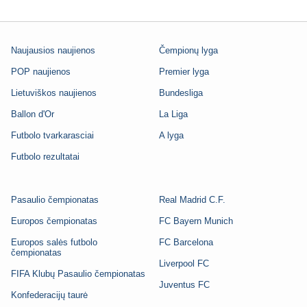
Naujausios naujienos
Čempionų lyga
POP naujienos
Premier lyga
Lietuviškos naujienos
Bundesliga
Ballon d'Or
La Liga
Futbolo tvarkarasciai
A lyga
Futbolo rezultatai
Pasaulio čempionatas
Real Madrid C.F.
Europos čempionatas
FC Bayern Munich
Europos salės futbolo
FC Barcelona
čempionatas
Liverpool FC
FIFA Klubų Pasaulio čempionatas
Juventus FC
Konfederacijų taurė