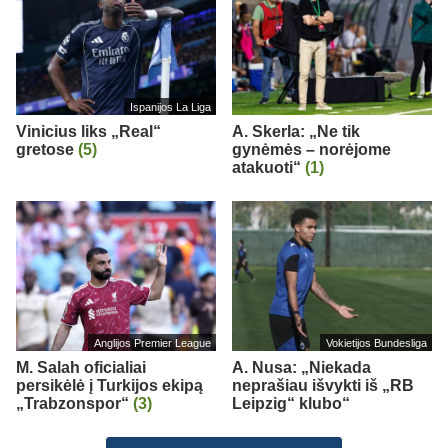
Ispanijos La Liga
Vinicius liks „Real“
A. Skerla: „Ne tik
gretose
(5)
gynėmės – norėjome
atakuoti“
(1)
Anglijos Premier League
Vokietijos Bundesliga
M. Salah oficialiai
A. Nusa: „Niekada
persikėlė į Turkijos ekipą
neprašiau išvykti iš „RB
„Trabzonspor“
(3)
Leipzig“ klubo“