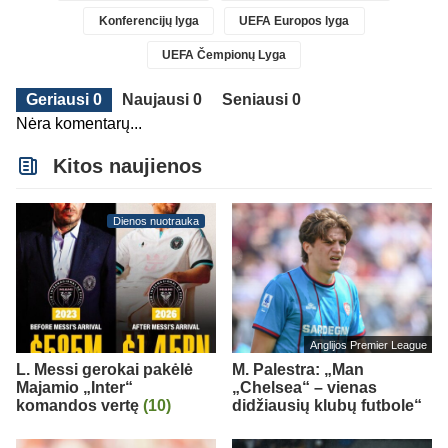
Konferencijų lyga
UEFA Europos lyga
UEFA Čempionų Lyga
Geriausi 0
Naujausi 0
Seniausi 0
Nėra komentarų...
Kitos naujienos
Dienos nuotrauka
Anglijos Premier League
L. Messi gerokai pakėlė
M. Palestra: „Man
Majamio „Inter“
„Chelsea“ – vienas
komandos vertę
(10)
didžiausių klubų futbole“