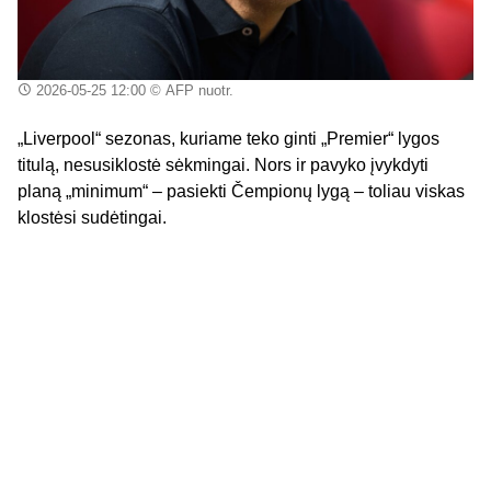
2026-05-25 12:00
© AFP nuotr.
„Liverpool“ sezonas, kuriame teko ginti „Premier“ lygos
titulą, nesusiklostė sėkmingai. Nors ir pavyko įvykdyti
planą „minimum“ – pasiekti Čempionų lygą – toliau viskas
klostėsi sudėtingai.