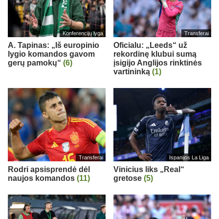
Konferencijų lyga
Transferai
A. Tapinas: „Iš europinio
Oficialu: „Leeds“ už
lygio komandos gavom
rekordinę klubui sumą
gerų pamokų“
(6)
įsigijo Anglijos rinktinės
vartininką
(1)
Transferai
Ispanijos La Liga
Rodri apsisprendė dėl
Vinicius liks „Real“
naujos komandos
(11)
gretose
(5)