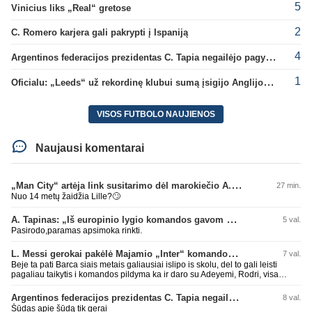
5
Vinicius liks „Real“ gretose
2
C. Romero karjera gali pakrypti į Ispaniją
4
Argentinos federacijos prezidentas C. Tapia negailėjo pagyrų G. Infantino
1
Oficialu: „Leeds“ už rekordinę klubui sumą įsigijo Anglijos rinktinės vartininką
VISOS FUTBOLO NAUJIENOS
Naujausi komentarai
„Man City“ artėja link susitarimo dėl marokiečio A. Bouaddi persikėlimo
27 min.
Nuo 14 metų žaidžia Lille?🙄
A. Tapinas: „Iš europinio lygio komandos gavom gerų pamokų“
5 val.
Pasirodo,paramas apsimoka rinkti.
L. Messi gerokai pakėlė Majamio „Inter“ komandos vertę
7 val.
Beje ta pati Barca siais metais galiausiai islipo is skolu, del to gali leisti
pagaliau taikytis i komandos pildyma ka ir daro su Adeyemi, Rodri, visa
Julian Alvarez saga.
Argentinos federacijos prezidentas C. Tapia negailėjo pagyrų G. Infantino
8 val.
Šūdas apie šūdą tik gerai