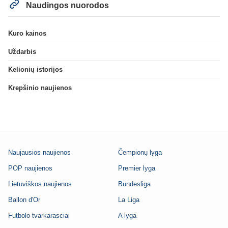
Naudingos nuorodos
Kuro kainos
Uždarbis
Kelionių istorijos
Krepšinio naujienos
Naujausios naujienos
Čempionų lyga
POP naujienos
Premier lyga
Lietuviškos naujienos
Bundesliga
Ballon d'Or
La Liga
Futbolo tvarkarasciai
A lyga