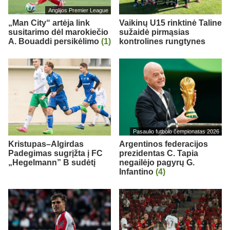
Anglijos Premier League
„Man City“ artėja link
Vaikinų U15 rinktinė Taline
susitarimo dėl marokiečio
sužaidė pirmąsias
A. Bouaddi persikėlimo
(1)
kontrolines rungtynes
Pasaulio futbolo čempionatas 2026
Kristupas–Algirdas
Argentinos federacijos
Padegimas sugrįžta į FC
prezidentas C. Tapia
„Hegelmann” B sudėtį
negailėjo pagyrų G.
Infantino
(4)