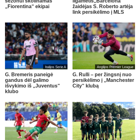
sezonui skolinamas
ilgametis„Barcelona“
„Fiorentina“ ekipai
žaidėjas S. Roberto artėja
link persikėlimo į MLS
Italijos Serie A
Anglijos Premier League
G. Bremeris paneigė
G. Rulli – per žingsnį nuo
gandus dėl galimo
persikėlimo į „Manchester
išvykimo iš „Juventus“
City“ klubą
klubo