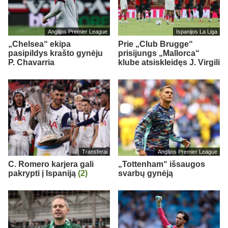
Anglijos Premier League
Ispanijos La Liga
„Chelsea“ ekipa
Prie „Club Brugge“
pasipildys krašto gynėju
prisijungs „Mallorca“
P. Chavarria
klube atsiskleidęs J. Virgili
Transferai
Anglijos Premier League
C. Romero karjera gali
„Tottenham“ išsaugos
pakrypti į Ispaniją
(2)
svarbų gynėją