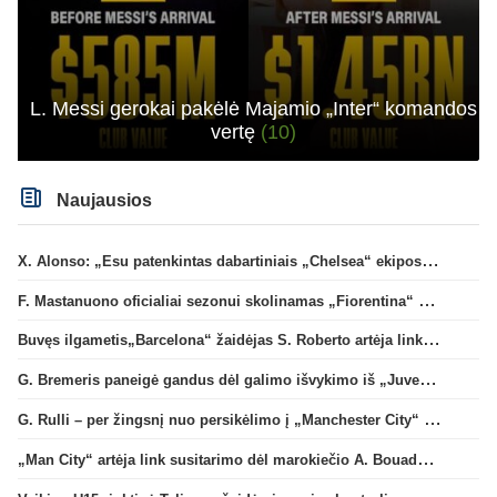
L. Messi gerokai pakėlė Majamio „Inter“ komandos
vertę
(10)
Naujausios
X. Alonso: „Esu patenkintas dabartiniais „Chelsea“ ekipos vartininkais“
F. Mastanuono oficialiai sezonui skolinamas „Fiorentina“ ekipai
Buvęs ilgametis„Barcelona“ žaidėjas S. Roberto artėja link persikėlimo į MLS
G. Bremeris paneigė gandus dėl galimo išvykimo iš „Juventus“ klubo
G. Rulli – per žingsnį nuo persikėlimo į „Manchester City“ klubą
„Man City“ artėja link susitarimo dėl marokiečio A. Bouaddi persikėlimo