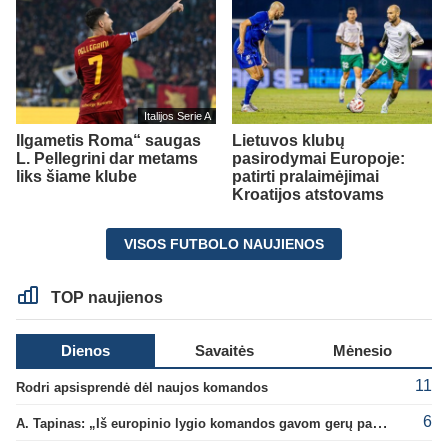
Italijos Serie A
Ilgametis Roma“ saugas
Lietuvos klubų
L. Pellegrini dar metams
pasirodymai Europoje:
liks šiame klube
patirti pralaimėjimai
Kroatijos atstovams
VISOS FUTBOLO NAUJIENOS
TOP naujienos
Dienos
Savaitės
Mėnesio
11
Rodri apsisprendė dėl naujos komandos
6
A. Tapinas: „Iš europinio lygio komandos gavom gerų pamokų“