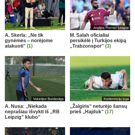
Anglijos Premier League
A. Skerla: „Ne tik
M. Salah oficialiai
gynėmės – norėjome
persikėlė į Turkijos ekipą
atakuoti“
(1)
„Trabzonspor“
(3)
Vokietijos Bundesliga
Konferencijų lyga
A. Nusa: „Niekada
„Žalgiris“ neturėjo šansų
neprašiau išvykti iš „RB
prieš „Hajduk“
(17)
Leipzig“ klubo“