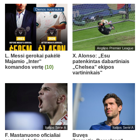
Dienos nuotrauka
Anglijos Premier League
L. Messi gerokai pakėlė
X. Alonso: „Esu
Majamio „Inter“
patenkintas dabartiniais
komandos vertę
(10)
„Chelsea“ ekipos
vartininkais“
Italijos Serie A
Italijos Serie A
F. Mastanuono oficialiai
Buvęs