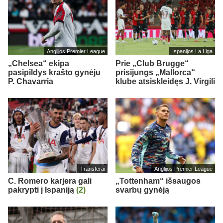
Anglijos Premier League
Ispanijos La Liga
„Chelsea“ ekipa
Prie „Club Brugge“
pasipildys krašto gynėju
prisijungs „Mallorca“
P. Chavarria
klube atsiskleidęs J. Virgili
Transferai
Anglijos Premier League
C. Romero karjera gali
„Tottenham“ išsaugos
pakrypti į Ispaniją
(2)
svarbų gynėją