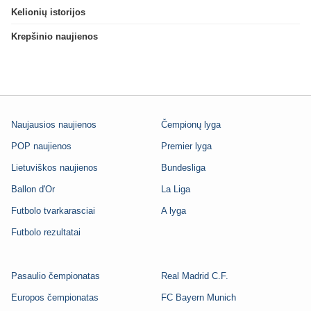
Kelionių istorijos
Krepšinio naujienos
Naujausios naujienos
Čempionų lyga
POP naujienos
Premier lyga
Lietuviškos naujienos
Bundesliga
Ballon d'Or
La Liga
Futbolo tvarkarasciai
A lyga
Futbolo rezultatai
Pasaulio čempionatas
Real Madrid C.F.
Europos čempionatas
FC Bayern Munich