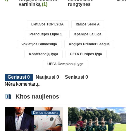
vartininką
(1)
rungtynes
Lietuvos TOP LYGA
Italijos Serie A
Prancūzijos Ligue 1
Ispanijos La Liga
Vokietijos Bundesliga
Anglijos Premier League
Konferencijų lyga
UEFA Europos lyga
UEFA Čempionų Lyga
Geriausi 0
Naujausi 0
Seniausi 0
Nėra komentarų...
Kitos naujienos
Dienos nuotrauka