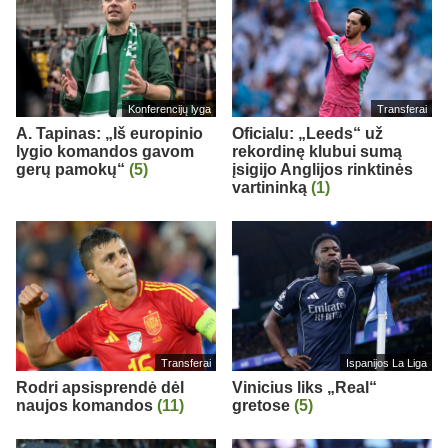
Konferencijų lyga
Transferai
A. Tapinas: „Iš europinio
Oficialu: „Leeds“ už
lygio komandos gavom
rekordinę klubui sumą
gerų pamokų“
(5)
įsigijo Anglijos rinktinės
vartininką
(1)
Transferai
Ispanijos La Liga
Rodri apsisprendė dėl
Vinicius liks „Real“
naujos komandos
(11)
gretose
(5)