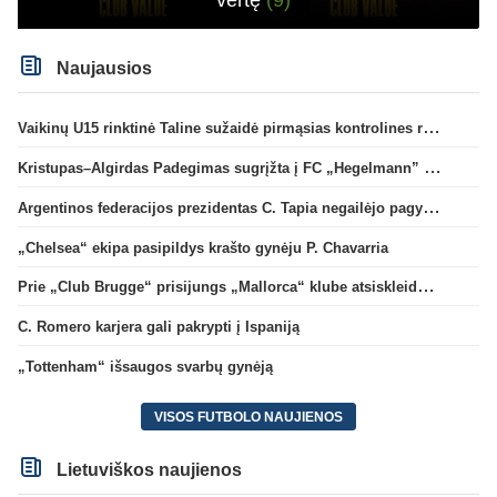
Naujausios
Vaikinų U15 rinktinė Taline sužaidė pirmąsias kontrolines rungtynes
Kristupas–Algirdas Padegimas sugrįžta į FC „Hegelmann” B sudėtį
Argentinos federacijos prezidentas C. Tapia negailėjo pagyrų G. Infantino
„Chelsea“ ekipa pasipildys krašto gynėju P. Chavarria
Prie „Club Brugge“ prisijungs „Mallorca“ klube atsiskleidęs J. Virgili
C. Romero karjera gali pakrypti į Ispaniją
„Tottenham“ išsaugos svarbų gynėją
VISOS FUTBOLO NAUJIENOS
Lietuviškos naujienos