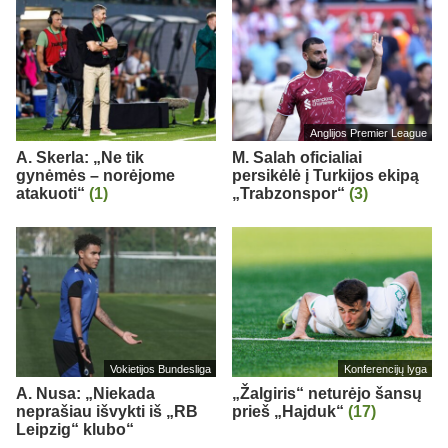
Anglijos Premier League
A. Skerla: „Ne tik
M. Salah oficialiai
gynėmės – norėjome
persikėlė į Turkijos ekipą
atakuoti“
(1)
„Trabzonspor“
(3)
Vokietijos Bundesliga
Konferencijų lyga
A. Nusa: „Niekada
„Žalgiris“ neturėjo šansų
neprašiau išvykti iš „RB
prieš „Hajduk“
(17)
Leipzig“ klubo“