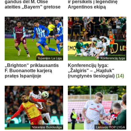
gandus dėl M. Olise
ir persikels į legendinę
ateities „Bayern“ gretose
Argentinos ekipą
Ispanijos La Liga
Konferencijų lyga
„Brighton“ priklausantis
Konferencijų lyga:
F. Buonanotte karjerą
„Žalgiris“ – „Hajduk“
pratęs Ispanijoje
(rungtynės tiesiogiai)
(14)
Vokietijos Bundesliga
Lietuvos TOP LYGA