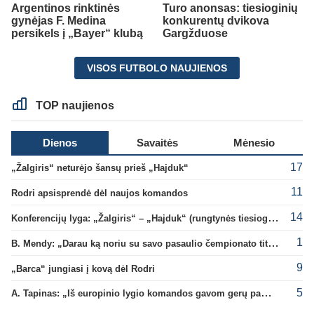
Argentinos rinktinės
Turo anonsas: tiesioginių
gynėjas F. Medina
konkurentų dvikova
persikels į „Bayer“ klubą
Gargžduose
VISOS FUTBOLO NAUJIENOS
TOP naujienos
Dienos
Savaitės
Mėnesio
17
„Žalgiris“ neturėjo šansų prieš „Hajduk“
11
Rodri apsisprendė dėl naujos komandos
14
Konferencijų lyga: „Žalgiris“ – „Hajduk“ (rungtynės tiesiogiai)
1
B. Mendy: „Darau ką noriu su savo pasaulio čempionato titulu“
9
„Barca“ jungiasi į kovą dėl Rodri
5
A. Tapinas: „Iš europinio lygio komandos gavom gerų pamokų“