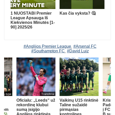
1 NUOSTABI Premier
Kas čia vyksta? 🤔
League Apsauga Iš
Kiekvienos Minutės [1-
90] 2025/26
#Anglijos Premier League
#Arsenal FC
#Southampton FC
#David Luiz
cijų lyga
Transferai
š
Oficialu: „Leeds“ už
Vaikinų U15 rinktinė
Krist
io
rekordinę klubui
Taline sužaidė
Padeg
avom
sumą įsigijo
pirmąsias
į FC 
“
(5)
Anglijos rinktinės
kontrolines
B sudė