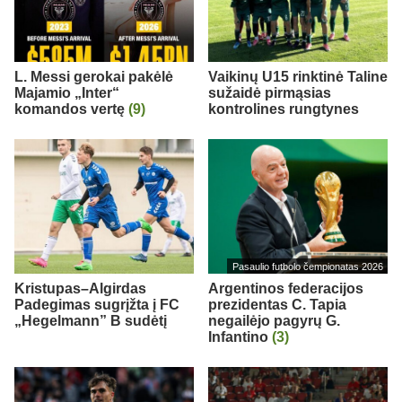
L. Messi gerokai pakėlė
Vaikinų U15 rinktinė Taline
Majamio „Inter“
sužaidė pirmąsias
komandos vertę
(9)
kontrolines rungtynes
Pasaulio futbolo čempionatas 2026
Kristupas–Algirdas
Argentinos federacijos
Padegimas sugrįžta į FC
prezidentas C. Tapia
„Hegelmann” B sudėtį
negailėjo pagyrų G.
Infantino
(3)