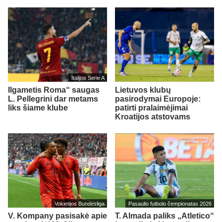
Italijos Serie A
Ilgametis Roma“ saugas
Lietuvos klubų
L. Pellegrini dar metams
pasirodymai Europoje:
liks šiame klube
patirti pralaimėjimai
Kroatijos atstovams
Vokietijos Bundesliga
Pasaulio futbolo čempionatas 2026
V. Kompany pasisakė apie
T. Almada paliks „Atletico“