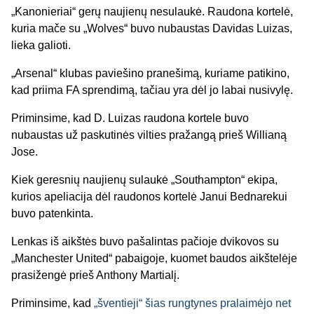
„Kanonieriai“ gerų naujienų nesulaukė. Raudona kortelė,
kuria mače su „Wolves“ buvo nubaustas Davidas Luizas,
lieka galioti.
„Arsenal“ klubas paviešino pranešimą, kuriame patikino,
kad priima FA sprendimą, tačiau yra dėl jo labai nusivylę.
Priminsime, kad D. Luizas raudona kortele buvo
nubaustas už paskutinės vilties pražangą prieš Willianą
Jose.
Kiek geresnių naujienų sulaukė „Southampton“ ekipa,
kurios apeliacija dėl raudonos kortelė Janui Bednarekui
buvo patenkinta.
Lenkas iš aikštės buvo pašalintas pačioje dvikovos su
„Manchester United“ pabaigoje, kuomet baudos aikštelėje
prasižengė prieš Anthony Martialį.
Priminsime, kad
„šventieji“ šias rungtynes pralaimėjo net