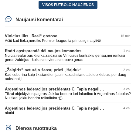
VISOS FUTBOLO NAUJIENOS
Naujausi komentarai
Vinicius liks „Real“ gretose
15 min.
Ačiū kad lieka,nereiks Premier league ta princesę matyti😀
Rodri apsisprendė dėl naujos komandos
1 val.
Nu čia realui bus kliurka,žaidžia su Viniciaus kontraktu geriau,nei renkasi
gerus žaidėjus...kolkas ne vienas nebuvo geras
„Žalgiris“ neturėjo šansų prieš „Hajduk“
2 val.
Kad ceburina kaip tik siandien jau ir kazachstane atleido klubas, per daug
aukstinat ji.
Argentinos federacijos prezidentas C. Tapia negailėjo pagyrų G. Infantino
3 val.
Tikrai objektyvios pagiros. Juk ka bendro turi Infantino ir Argentinos futbolas?
Nu tikrai jokiu bendru reikaliuku :)))
Argentinos federacijos prezidentas C. Tapia negailėjo pagyrų G. Infantino
4 val.
niurkt
Dienos nuotrauka