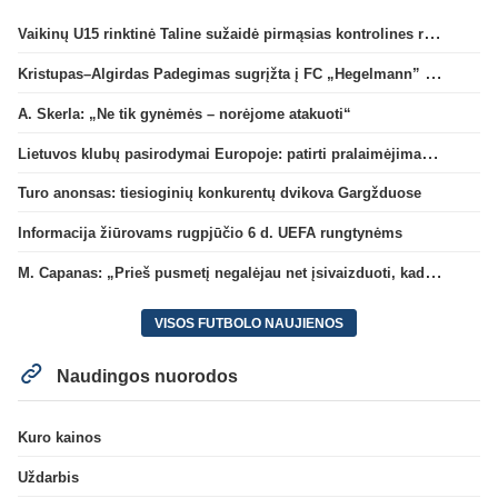
Vaikinų U15 rinktinė Taline sužaidė pirmąsias kontrolines rungtynes
Kristupas–Algirdas Padegimas sugrįžta į FC „Hegelmann” B sudėtį
A. Skerla: „Ne tik gynėmės – norėjome atakuoti“
Lietuvos klubų pasirodymai Europoje: patirti pralaimėjimai Kroatijos atstovams
Turo anonsas: tiesioginių konkurentų dvikova Gargžduose
Informacija žiūrovams rugpjūčio 6 d. UEFA rungtynėms
M. Capanas: „Prieš pusmetį negalėjau net įsivaizduoti, kad žaisime prieš „Hajduk“
VISOS FUTBOLO NAUJIENOS
Naudingos nuorodos
Kuro kainos
Uždarbis