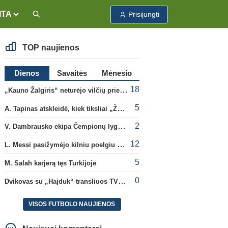
ITA
Prisijungti
TOP naujienos
Dienos
Savaitės
Mėnesio
18
„Kauno Žalgiris“ neturėjo vilčių prieš „Dinamo“
5
A. Tapinas atskleidė, kiek tiksliai „Žalgiris“ jau uždirbo iš UEFA premijų
2
V. Dambrausko ekipa Čempionų lygos atrankoje patyrė skaudžią nesėkmę
12
L. Messi pasižymėjo kilniu poelgiu dėl kilusių gaisrų Madride
5
M. Salah karjerą tęs Turkijoje
0
Dvikovas su „Hajduk“ transliuos TV3, paskutinėje transliacijoje – nauji rekordai
VISOS FUTBOLO NAUJIENOS