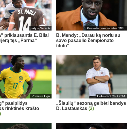
Italijos Serie A
Pasaulio čempionatas 2018
“ priklausantis E. Bilal
B. Mendy: „Darau ką noriu su
rjerą tęs „Parma“
savo pasaulio čempionato
titulu“
Primeira Liga
Lietuvos TOP LYGA
g“ pasipildys
„Šiaulių“ sezoną gelbėti bandys
os rinktinės krašto
D. Lastauskas
(2)
)