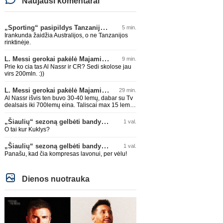
Naujausi komentarai
„Sporting“ pasipildys Tanzanijos rinktinės krašto saugu
5 min.
Irankunda žaidžia Australijos, o ne Tanzanijos
rinktinėje.
L. Messi gerokai pakėlė Majamio „Inter“ komandos vertę
9 min.
Prie ko cia tas Al Nassr ir CR? Sedi skolose jau
virs 200mln. :))
L. Messi gerokai pakėlė Majamio „Inter“ komandos vertę
29 min.
Al Nassr išvis ten buvo 30-40 lemų, dabar su Tv
dealsais iki 700lemų eina. Taliscai max 15 lemų
siūlydavo. Messi su CR7 išeis ir kris baisiai
akcijos
„Šiaulių“ sezoną gelbėti bandys D. Lastauskas
1 val.
O tai kur Kuklys?
„Šiaulių“ sezoną gelbėti bandys D. Lastauskas
1 val.
Panašu, kad čia kompresas lavonui, per vėlu!
Dienos nuotrauka