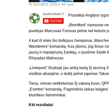
2021-09-21 23:55
© AP nuotr.
Prasidėjo Anglijos lygos
„Brentford“ namuose net
puolėjas Marcusas Forssas pelnė net keturis įv
4 kart iš eilės šio trofėjaus čempionai „Manch
Wanderers“ komandą. Kas įdomu, jog šiose rung
jaunų ir nepatyrusių žaidėjų, o puolime žaidė 
Rhiyadas Mahrezas.
„Liverpool“ išvykoje jau antrą kartą šį sezoną 
visiškai atsarginė, o dublį pelnė japonas Tak
Tiesa, vienas netikėtumas šį vakarą buvo. QP
„Everton“ komandą. Pagrindinis laikas baigėsi 2
triumfavo šeimininkai.
Kiti rezultatai: