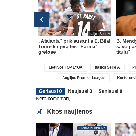
Italijos Serie A
rėje
„Atalanta“ priklausantis E. Bilal
B. Mendy
 ir atliko
Toure karjerą tęs „Parma“
savo pa
avimą
gretose
titulu“
Lietuvos TOP LYGA
Italijos Serie A
Pr
Anglijos Premier League
Konferenci
Geriausi 0
Naujausi 0
Seniausi 0
Nėra komentarų...
Kitos naujienos
Dienos nuotrauka