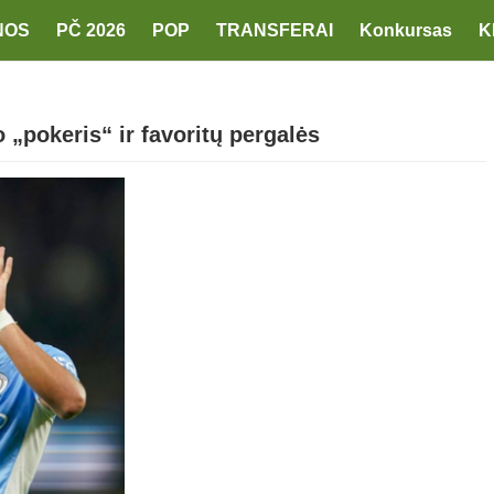
NOS
PČ 2026
POP
TRANSFERAI
Konkursas
K
 „pokeris“ ir favoritų pergalės