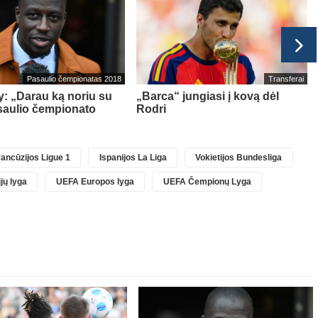
Pasaulio čempionatas 2018
Transferai
: „Darau ką noriu su
„Barca“ jungiasi į kovą dėl
saulio čempionato
Rodri
ancūzijos Ligue 1
Ispanijos La Liga
Vokietijos Bundesliga
jų lyga
UEFA Europos lyga
UEFA Čempionų Lyga