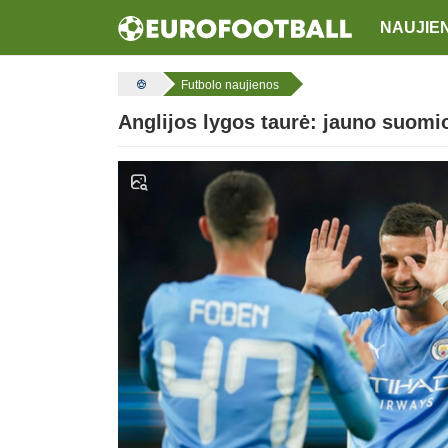
NAUJIE
Futbolo naujienos
Anglijos lygos taurė: jauno suomio