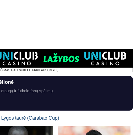
ėlionė
 draugų ir futbolo fanų spėjimų.
s Lygos taurė (Carabao Cup)