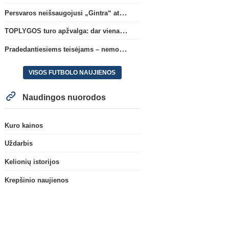
Persvaros neišsaugojusi „Gintra“ atrankos pusfinalyje nusileido Škotijos čempionėms
TOPLYGOS turo apžvalga: dar vienas naujas lyderis
Pradedantiesiems teisėjams – nemokamas seminaras Vilniuje šį penktadienį
Primeira Liga
„Sporting“ pasipildys
Oficialu: C. Norgaardas ke
VISOS FUTBOLO NAUJIENOS
Tanzanijos rinktinės krašto
„Everton“
saugu
(1)
Naudingos nuorodos
Kuro kainos
Uždarbis
Kelionių istorijos
Krepšinio naujienos