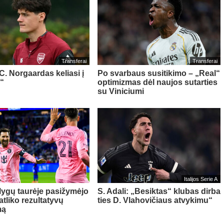
Transferai
Transferai
 C. Norgaardas keliasi į
Po svarbaus susitikimo – „Real“
“
optimizmas dėl naujos sutarties
su Viniciumi
Italijos Serie A
 lygų taurėje pasižymėjo
S. Adali: „Besiktas“ klubas dirba
 atliko rezultatyvų
ties D. Vlahovičiaus atvykimu“
mą