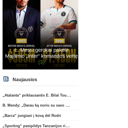
L. Messi gerokai pakėlė
Majamio „Inter“ komandos vertę
(3)
Naujausios
„Atalanta“ priklausantis E. Bilal Toure karjerą tęs „Parma“ gretose
B. Mendy: „Darau ką noriu su savo pasaulio čempionato titulu“
„Barca“ jungiasi į kovą dėl Rodri
„Sporting“ pasipildys Tanzanijos rinktinės krašto saugu