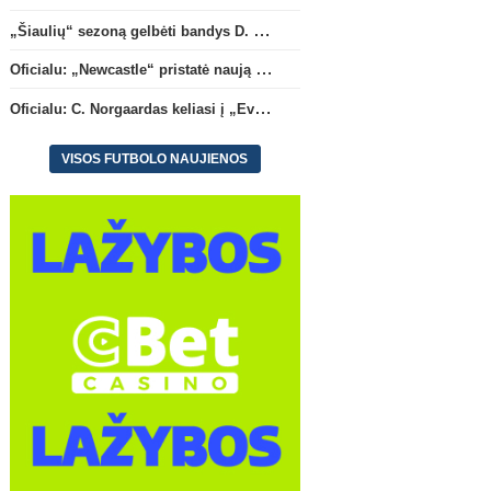
„Šiaulių“ sezoną gelbėti bandys D. Lastauskas
Oficialu: „Newcastle“ pristatė naują strategą
Oficialu: C. Norgaardas keliasi į „Everton“
VISOS FUTBOLO NAUJIENOS