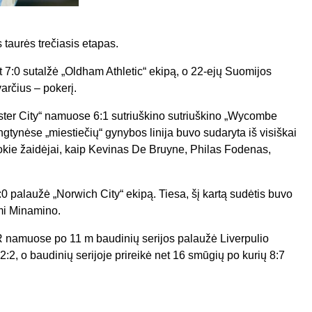
 taurės trečiasis etapas.
 7:0 sutalžė „Oldham Athletic“ ekipą, o 22-ejų Suomijos
arčius – pokerį.
ester City“ namuose 6:1 sutriuškino sutriuškino „Wycombe
tynėse „miestiečių“ gynybos linija buvo sudaryta iš visiškai
tokie žaidėjai, kaip Kevinas De Bruyne, Philas Fodenas,
3:0 palaužė „Norwich City“ ekipą. Tiesa, šį kartą sudėtis buvo
umi Minamino.
R namuose po 11 m baudinių serijos palaužė Liverpulio
:2, o baudinių serijoje prireikė net 16 smūgių po kurių 8:7