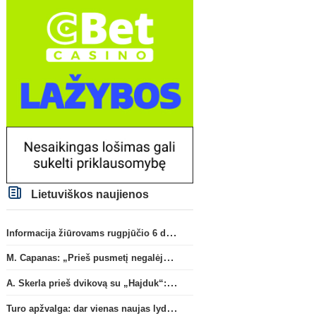
Lietuviškos naujienos
Informacija žiūrovams rugpjūčio 6 d. UEFA rungtynėms
M. Capanas: „Prieš pusmetį negalėjau net įsivaizduoti, kad žaisime prieš „Hajduk“
A. Skerla prieš dvikovą su „Hajduk“: „Tai kito kalibro komanda“
Turo apžvalga: dar vienas naujas lyderis