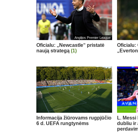
Anglijos Premier League
Oficialu: „Newcastle“ pristatė
Oficialu:
naują strategą
(1)
„Everton
Informacija žiūrovams rugpjūčio
L. Messi
6 d. UEFA rungtynėms
dubliu ir
perdavi