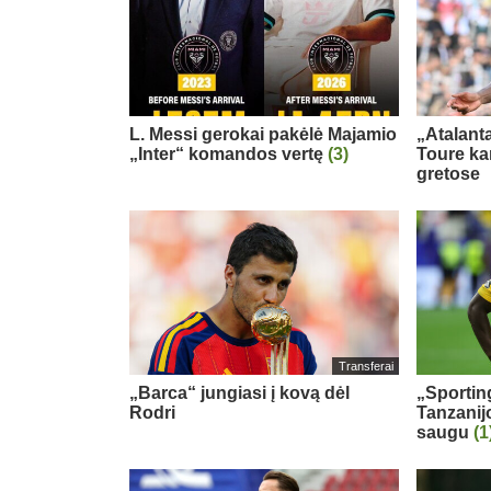
L. Messi gerokai pakėlė Majamio
„Atalanta
„Inter“ komandos vertę
(3)
Toure ka
gretose
Transferai
„Barca“ jungiasi į kovą dėl
„Sportin
Rodri
Tanzanij
saugu
(1