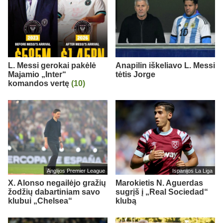
L. Messi gerokai pakėlė
Anapilin iškeliavo L. Messi
Majamio „Inter“
tėtis Jorge
komandos vertę
(10)
Anglijos Premier League
Ispanijos La Liga
X. Alonso negailėjo gražių
Marokietis N. Aguerdas
žodžių dabartiniam savo
sugrįš į „Real Sociedad“
klubui „Chelsea“
klubą