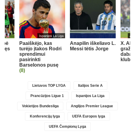
Ispanijos La Liga
Ang
elbė
Paaiškėjo, kas
Anapilin iškeliavo L.
X. Alo
r tęs
turėjo įtakos Rodri
Messi tėtis Jorge
gražių
sprendimui
dabar
ės
pasirinkti
klubu
Barselonos pusę
(8)
Lietuvos TOP LYGA
Italijos Serie A
Prancūzijos Ligue 1
Ispanijos La Liga
Vokietijos Bundesliga
Anglijos Premier League
Konferencijų lyga
UEFA Europos lyga
UEFA Čempionų Lyga