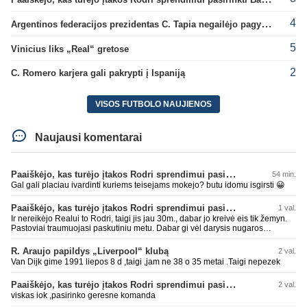
4
Argentinos federacijos prezidentas C. Tapia negailėjo pagyrų G. Infantino
5
Vinicius liks „Real“ gretose
2
C. Romero karjera gali pakrypti į Ispaniją
VISOS FUTBOLO NAUJIENOS
Naujausi komentarai
Paaiškėjo, kas turėjo įtakos Rodri sprendimui pasirinkti Barselonos pusę
54 min.
Gal gali placiau ivardinti kuriems teisejams mokejo? butu idomu isgirsti 😀
Paaiškėjo, kas turėjo įtakos Rodri sprendimui pasirinkti Barselonos pusę
1 val.
Ir nereikėjo Realui to Rodri, taigi jis jau 30m., dabar jo kreivė eis tik žemyn.
Pastoviai traumuojasi paskutiniu metu. Dabar gi vėl darysis nugaros
operaciją, tai kada grįš į aikštę? Po pusės metų? Ne ne ačiū. Viskas gerai,
Real turi ir geresnių opcijų, Mauras viską sustatys į vietas. Jeigu jis iš tikro
R. Araujo papildys „Liverpool“ klubą
2 val.
būtų buvęs reikalingas, Perezas būtų ir pasiėmęs seniai. Beja ir ManCity, ne
Van Dijk gime 1991 liepos 8 d ,taigi ,jam ne 38 o 35 metai .Taigi nepezek
šiaip sau paleidžia jį. Sėkmės jam Barcoje, galės su savo korešais iš
rinktinės kartu pažaisti karjeros saulėlydyje.
Paaiškėjo, kas turėjo įtakos Rodri sprendimui pasirinkti Barselonos pusę
2 val.
viskas iok ,pasirinko geresne komanda