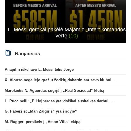
L. Messi gerokai pakėlė Majamio „Inter“ komandos
vertę
(10)
Naujausios
Anapilin iškeliavo L. Messi tėtis Jorge
X. Alonso negailėjo gražių žodžių dabartiniam savo klubui „Chelsea“
Marokietis N. Aguerdas sugrįš į „Real Sociedad“ klubą
L. Puccinelli: „P. Hojbergas yra visiškai susitelkęs darbui Marselyje“
G. Paberžis: „Man Žalgiris“ yra širdyje“
M. Ruggeri persikels į „Aston Villa“ ekipą