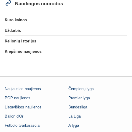
Naudingos nuorodos
Kuro kainos
Uždarbis
Kelionių istorijos
Krepšinio naujienos
Naujausios naujienos
Čempionų lyga
POP naujienos
Premier lyga
Lietuviškos naujienos
Bundesliga
Ballon d'Or
La Liga
Futbolo tvarkarasciai
A lyga