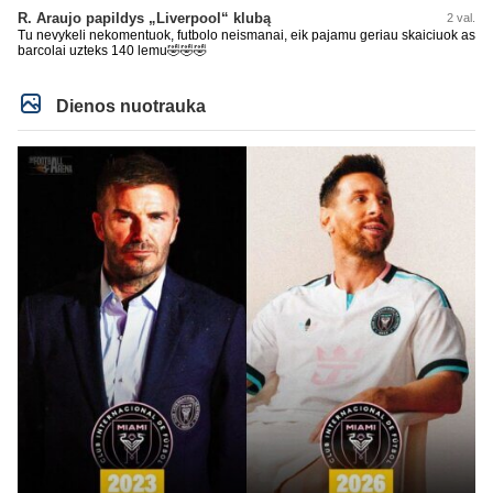
R. Araujo papildys „Liverpool“ klubą
2 val.
Tu nevykeli nekomentuok, futbolo neismanai, eik pajamu geriau skaiciuok as
barcolai uzteks 140 lemu🤣🤣🤣
Dienos nuotrauka