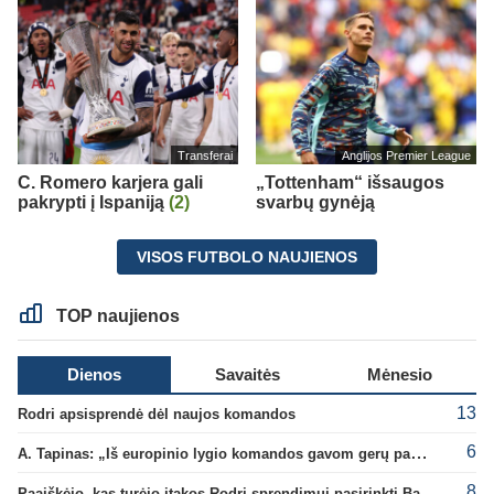
Transferai
Anglijos Premier League
C. Romero karjera gali
„Tottenham“ išsaugos
pakrypti į Ispaniją
(2)
svarbų gynėją
VISOS FUTBOLO NAUJIENOS
TOP naujienos
Dienos
Savaitės
Mėnesio
13
Rodri apsisprendė dėl naujos komandos
6
A. Tapinas: „Iš europinio lygio komandos gavom gerų pamokų“
8
Paaiškėjo, kas turėjo įtakos Rodri sprendimui pasirinkti Barselonos pusę