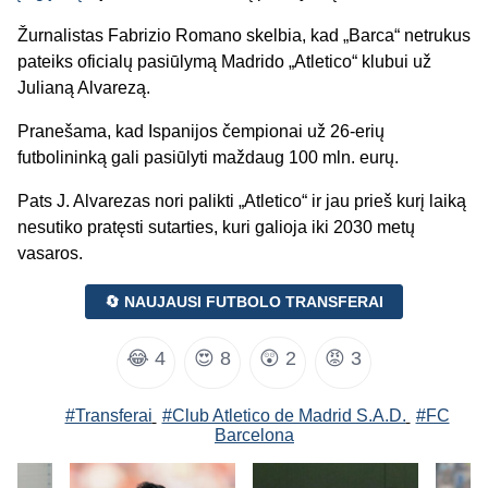
Žurnalistas Fabrizio Romano skelbia, kad „Barca“ netrukus
pateiks oficialų pasiūlymą Madrido „Atletico“ klubui už
Julianą Alvarezą.
Pranešama, kad Ispanijos čempionai už 26-erių
futbolininką gali pasiūlyti maždaug 100 mln. eurų.
Pats J. Alvarezas nori palikti „Atletico“ ir jau prieš kurį laiką
nesutiko pratęsti sutarties, kuri galioja iki 2030 metų
vasaros.
🔄 NAUJAUSI FUTBOLO TRANSFERAI
😂
4
😍
8
😲
2
😡
3
#Transferai
#Club Atletico de Madrid S.A.D.
#FC
Barcelona