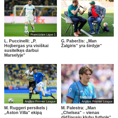
Prancūzijos Ligue 1
L. Puccinelli: „P.
G. Paberžis: „Man
Hojbergas yra visiškai
Žalgiris“ yra širdyje“
susitelkęs darbui
Marselyje“
Anglijos Premier League
Anglijos Premier League
M. Ruggeri persikels į
M. Palestra: „Man
„Aston Villa“ ekipą
„Chelsea“ – vienas
didžiausių klubų futbole“