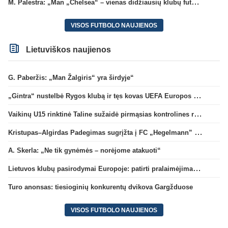
M. Palestra: „Man „Chelsea“ – vienas didžiausių klubų futbole“
VISOS FUTBOLO NAUJIENOS
Lietuviškos naujienos
G. Paberžis: „Man Žalgiris“ yra širdyje“
„Gintra“ nustelbė Rygos klubą ir tęs kovas UEFA Europos taurės atrankoje
Vaikinų U15 rinktinė Taline sužaidė pirmąsias kontrolines rungtynes
Kristupas–Algirdas Padegimas sugrįžta į FC „Hegelmann” B sudėtį
A. Skerla: „Ne tik gynėmės – norėjome atakuoti“
Lietuvos klubų pasirodymai Europoje: patirti pralaimėjimai Kroatijos atstovams
Turo anonsas: tiesioginių konkurentų dvikova Gargžduose
VISOS FUTBOLO NAUJIENOS