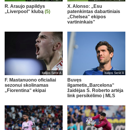
R. Araujo papildys
X. Alonso: „Esu
„Liverpool“ klubą
(5)
patenkintas dabartiniais
„Chelsea“ ekipos
vartininkais“
Italijos Serie A
Italijos Serie A
F. Mastanuono oficialiai
Buvęs
sezonui skolinamas
ilgametis„Barcelona“
„Fiorentina“ ekipai
žaidėjas S. Roberto artėja
link persikėlimo į MLS