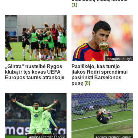
(1)
Ispanijos La Liga
„Gintra“ nustelbė Rygos
Paaiškėjo, kas turėjo
klubą ir tęs kovas UEFA
įtakos Rodri sprendimui
Europos taurės atrankoje
pasirinkti Barselonos
pusę
(8)
Anglijos Premier League
Anglijos Premier League