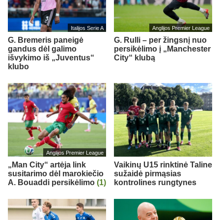
Italijos Serie A
Anglijos Premier League
G. Bremeris paneigė
G. Rulli – per žingsnį nuo
gandus dėl galimo
persikėlimo į „Manchester
išvykimo iš „Juventus“
City“ klubą
klubo
Anglijos Premier League
„Man City“ artėja link
Vaikinų U15 rinktinė Taline
susitarimo dėl marokiečio
sužaidė pirmąsias
A. Bouaddi persikėlimo
(1)
kontrolines rungtynes