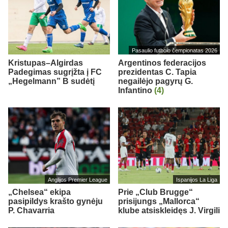
Pasaulio futbolo čempionatas 2026
Kristupas–Algirdas
Argentinos federacijos
Padegimas sugrįžta į FC
prezidentas C. Tapia
„Hegelmann” B sudėtį
negailėjo pagyrų G.
Infantino
(4)
Anglijos Premier League
Ispanijos La Liga
„Chelsea“ ekipa
Prie „Club Brugge“
pasipildys krašto gynėju
prisijungs „Mallorca“
P. Chavarria
klube atsiskleidęs J. Virgili